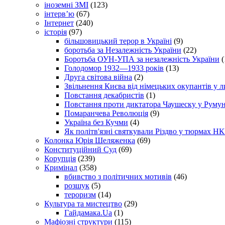
іноземні ЗМІ
(123)
інтерв’ю
(67)
Інтернет
(240)
історія
(97)
більшовицький терор в Україні
(9)
боротьба за Незалежність України
(22)
Боротьба ОУН-УПА за незалежність України
(
Голодомор 1932—1933 років
(13)
Друга світова війна
(2)
Звільнення Києва від німецьких окупантів у л
Повстання декабристів
(1)
Повстання проти диктатора Чаушеску у Румун
Помаранчева Революція
(9)
Україна без Кучми
(4)
Як політв'язні святкували Різдво у тюрмах Н
Колонка Юрія Шеляженка
(69)
Конституційний Суд
(69)
Корупція
(239)
Кримінал
(358)
вбивство з політичних мотивів
(46)
розшук
(5)
тероризм
(14)
Культура та мистецтво
(29)
Гайдамака.Ua
(1)
Мафіозні структури
(115)