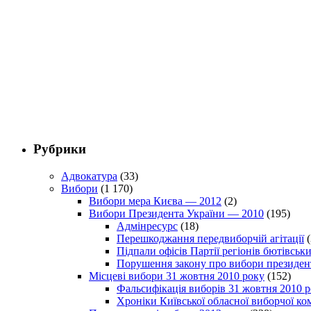
Рубрики
Адвокатура
(33)
Вибори
(1 170)
Вибори мера Києва — 2012
(2)
Вибори Президента України — 2010
(195)
Адмінресурс
(18)
Перешкоджання передвиборчій агітації
(
Підпали офісів Партії регіонів бютівсь
Порушення закону про вибори президен
Місцеві вибори 31 жовтня 2010 року
(152)
Фальсифікація виборів 31 жовтня 2010 
Хроніки Київської обласної виборчої ком