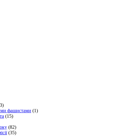
3)
кими фашистами
(1)
та
(15)
року
(82)
ісії
(35)