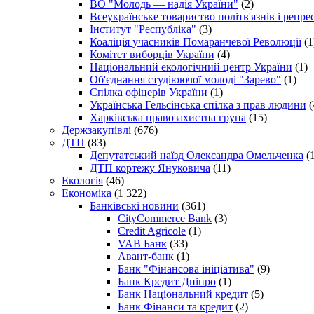
ВО "Молодь — надія України"
(2)
Всеукраїнське товариство політв'язнів і репр
Інститут "Республіка"
(3)
Коаліція учасників Помаранчевої Революції
(1
Комітет виборців України
(4)
Національний екологічний центр України
(1)
Об'єднання студіюючої молоді "Зарево"
(1)
Спілка офіцерів України
(1)
Українська Гельсінська спілка з прав людини
(
Харківська правозахистна група
(15)
Держзакупівлі
(676)
ДТП
(83)
Депутатський наїзд Олександра Омельченка
(1
ДТП кортежу Януковича
(11)
Екологія
(46)
Економіка
(1 322)
Банківські новини
(361)
CityCommerce Bank
(3)
Credit Agricole
(1)
VAB Банк
(33)
Авант-банк
(1)
Банк "Фінансова ініціатива"
(9)
Банк Кредит Дніпро
(1)
Банк Національний кредит
(5)
Банк Фінанси та кредит
(2)