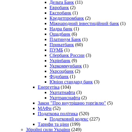
Дельта Банк
(11)
Евробанк
(2)
Експобанк
(1)
Кредитпромбанк
(2)
Міжнародний інвестиційний банк
(1)
Надра банк
(1)
Ощадбанк
(6)
Платинум Банк
(1)
Приватбанк
(60)
ПУМБ
(1)
Сбербанк России
(3)
Укрінбанк
(9)
Укркоммунбанк
(1)
Укрсоцбанк
(2)
Фідобанк
(1)
Юніон стандард банк
(3)
Енергетіка
(104)
Укртатнафта
(3)
Укртранснафта
(2)
Закон "Про внутрішню торгівлю"
(5)
МАФи
(52)
Податкова політика
(520)
Податковий кодекс
(227)
Тарифи та ціни
(199)
Збройні сили України
(249)