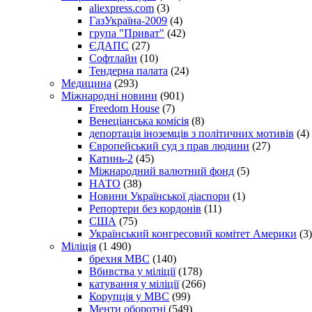
aliexpress.com
(3)
ГазУкраїна-2009
(4)
група "Приват"
(42)
ЄДАПС
(27)
Софтлайн
(10)
Тендерна палата
(24)
Медицина
(293)
Міжнародні новини
(901)
Freedom House
(7)
Венеціанська комісія
(8)
депортація іноземців з політичних мотивів
(4)
Європейський суд з прав людини
(27)
Катинь-2
(45)
Міжнародний валютний фонд
(5)
НАТО
(38)
Новини Української діаспори
(1)
Репортери без кордонів
(11)
США
(75)
Український конгресовий комітет Америки
(3)
Міліція
(1 490)
брехня МВС
(140)
Вбивства у міліції
(178)
катування у міліції
(266)
Корупція у МВС
(99)
Менти оборотні
(549)