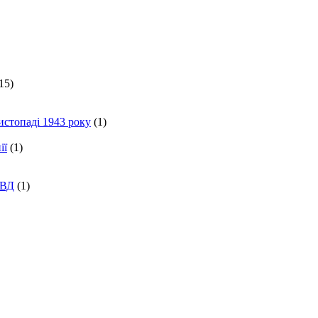
15)
истопаді 1943 року
(1)
ії
(1)
КВД
(1)