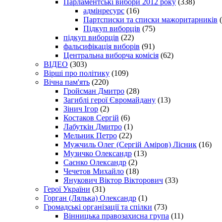
Парламентські вибори 2012 року
(338)
адмінресурс
(16)
Партсписки та списки мажоритарників
(
Підкуп виборців
(75)
підкуп виборців
(22)
фальсифікація виборів
(91)
Центральна виборча комісія
(62)
ВІДЕО
(303)
Вірші про політику
(109)
Вічна пам'ять
(220)
Гройсман Дмитро
(28)
Загиблі герої Євромайдану
(13)
Зінич Ігор
(2)
Костаков Сергій
(6)
Лабуткін Дмитро
(1)
Мельник Петро
(22)
Мужчиль Олег (Сергій Аміров) Лісник
(16)
Музичко Олександр
(13)
Саєнко Олександр
(2)
Чечетов Михайло
(18)
Янукович Віктор Вікторович
(33)
Герої України
(31)
Горган (Лялька) Олександр
(1)
Громадські організації та спілки
(73)
Вінницька правозахисна група
(11)