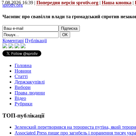
7.08.2026 16:39 |
Попередня версія sprotiv.org
|
Наша кнопка
|
sprotiv.org
Часопис про свавілля влади та громадський спротив незако
Коментарі
Публікації
Головна
Новини
Статті
Держзакупівлі
Вибори
Права людини
Відео
Рубрики
ТОП-публікації
Зеленский перетворився на терориста путіна, який терор
Associated Press пише про загибель і поранення тисяч ук