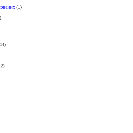
есованих
(1)
)
43)
2)