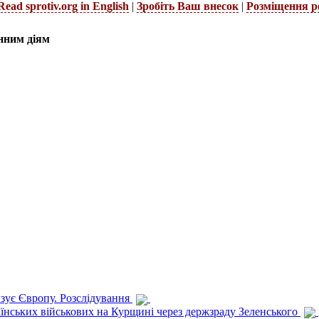
Read sprotiv.org in English
|
Зробіть Ваш внесок
|
Розміщення р
нним діям
изує Європу. Розслідування
раїнських військових на Курщині через держзраду Зеленського