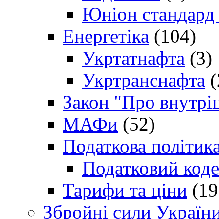
Юніон стандард
Енергетіка
(104)
Укртатнафта
(3)
Укртранснафта
(
Закон "Про внутрі
МАФи
(52)
Податкова політик
Податковий коде
Тарифи та ціни
(19
Збройні сили Україн