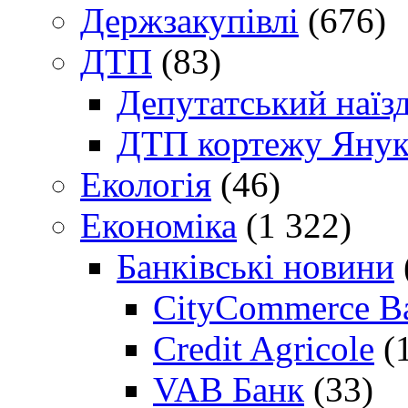
Держзакупівлі
(676)
ДТП
(83)
Депутатський наїз
ДТП кортежу Янук
Екологія
(46)
Економіка
(1 322)
Банківські новини
CityCommerce B
Credit Agricole
(
VAB Банк
(33)