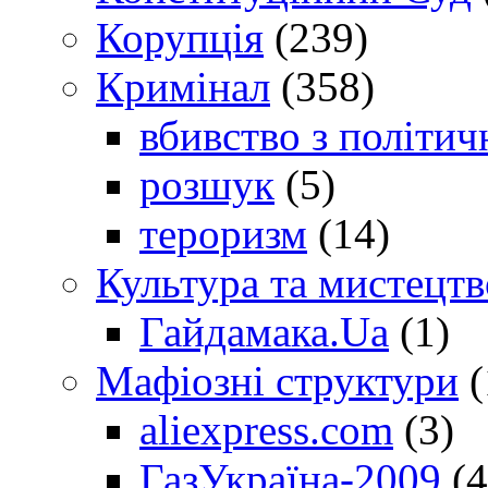
Корупція
(239)
Кримінал
(358)
вбивство з політич
розшук
(5)
тероризм
(14)
Культура та мистецтв
Гайдамака.Ua
(1)
Мафіозні структури
(
aliexpress.com
(3)
ГазУкраїна-2009
(4