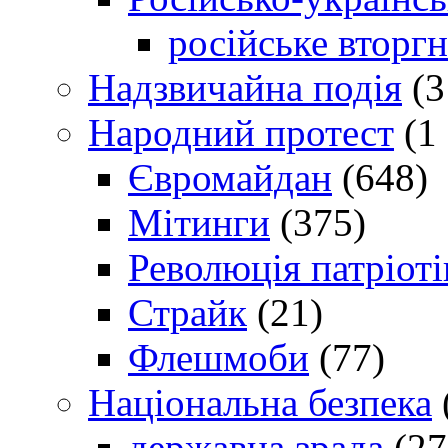
російське вторг
Надзвичайна подія
(3
Народний протест
(1 
Євромайдан
(648)
Мітинги
(375)
Революція патріоті
Страйк
(21)
Флешмоби
(77)
Національна безпека
державна зрада
(27