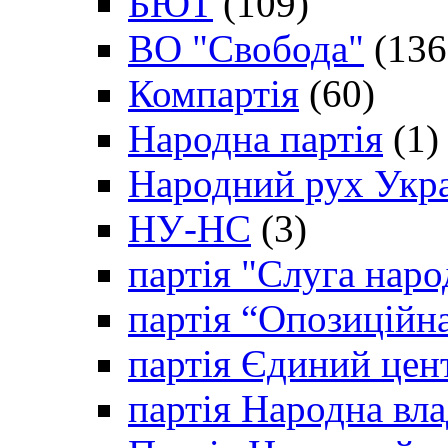
БЮТ
(109)
ВО "Свобода"
(136
Компартія
(60)
Народна партія
(1)
Народний рух Укр
НУ-НС
(3)
партія "Слуга наро
партія “Опозиційн
партія Єдиний цен
партія Народна вла