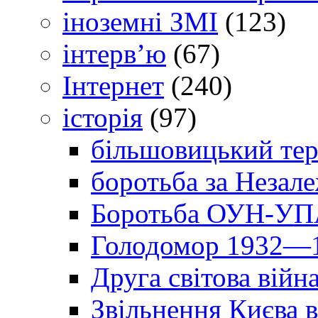
іноземні ЗМІ
(123)
інтерв’ю
(67)
Інтернет
(240)
історія
(97)
більшовицький тер
боротьба за Незал
Боротьба ОУН-УПА
Голодомор 1932—1
Друга світова війн
Звільнення Києва в