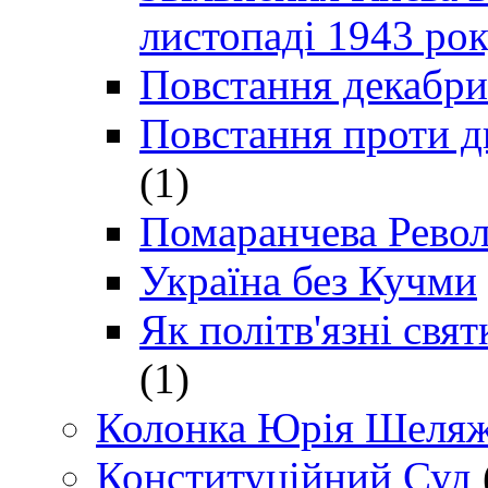
листопаді 1943 ро
Повстання декабри
Повстання проти д
(1)
Помаранчева Рево
Україна без Кучми
Як політв'язні св
(1)
Колонка Юрія Шеляж
Конституційний Суд