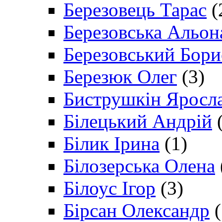
Березовець Тарас
(
Березовська Альон
Березовський Бори
Березюк Олег
(3)
Биструшкін Яросл
Білецький Андрій
(
Білик Ірина
(1)
Білозерська Олена
Білоус Ігор
(3)
Бірсан Олександр
(