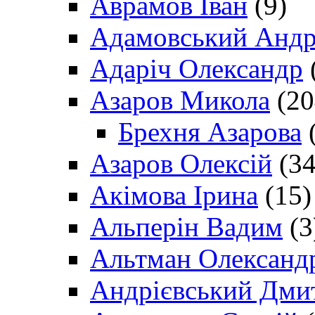
Аврамов Іван
(9)
Адамовський Андр
Адаріч Олександр
Азаров Микола
(20
Брехня Азарова
(
Азаров Олексій
(34
Акімова Ірина
(15)
Альперін Вадим
(3
Альтман Олександ
Андрієвський Дми