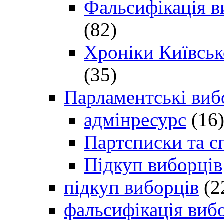
Фальсифікація в
(82)
Хроніки Київсько
(35)
Парламентські виб
адмінресурс
(16
Партсписки та с
Підкуп виборців
підкуп виборців
(2
фальсифікація виб