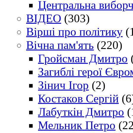
Центральна виборч
ВІДЕО
(303)
Вірші про політику
(
Вічна пам'ять
(220)
Гройсман Дмитро
Загиблі герої Євр
Зінич Ігор
(2)
Костаков Сергій
(6
Лабуткін Дмитро
(
Мельник Петро
(22