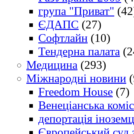
група "Приват"
(42
ЄДАПС
(27)
Софтлайн
(10)
Тендерна палата
(2
Медицина
(293)
Міжнародні новини
(
Freedom House
(7)
Венеціанська коміс
депортація іноземц
Європейський суд 