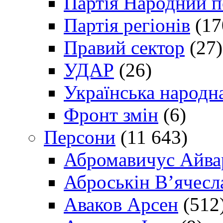
Партія Народний 
Партія регіонів
(17
Правий сектор
(27)
УДАР
(26)
Українська народна
Фронт змін
(6)
Персони
(11 643)
Абромавичус Айва
Аброськін В’ячесл
Аваков Арсен
(512