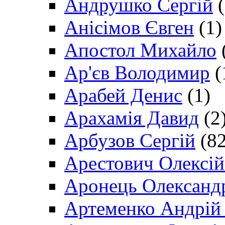
Андрушко Сергій
(
Анісімов Євген
(1)
Апостол Михайло
Ар'єв Володимир
(
Арабей Денис
(1)
Арахамія Давид
(2
Арбузов Сергій
(82
Арестович Олексі
Аронець Олександ
Артеменко Андрій