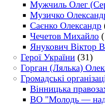
Мужчиль Олег (Сер
Музичко Олександ
Саєнко Олександр
Чечетов Михайло
(
Янукович Віктор В
Герої України
(31)
Горган (Лялька) Оле
Громадські організаці
Вінницька правоза
ВО "Молодь — над