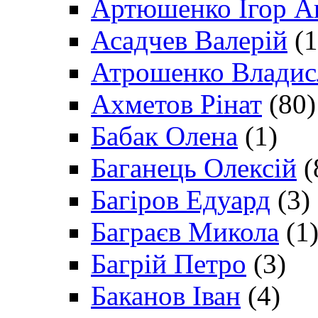
Артюшенко Ігор А
Асадчев Валерій
(1
Атрошенко Владис
Ахметов Рінат
(80)
Бабак Олена
(1)
Баганець Олексій
(
Багіров Едуард
(3)
Баграєв Микола
(1
Багрій Петро
(3)
Баканов Іван
(4)