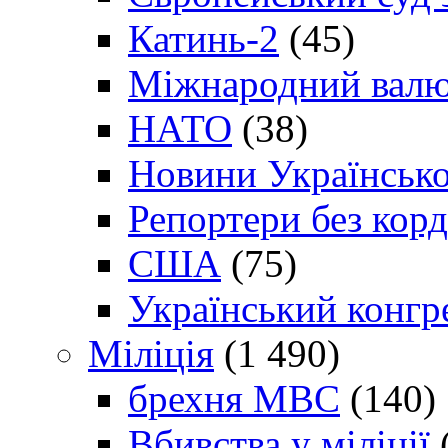
Катинь-2
(45)
Міжнародний валю
НАТО
(38)
Новини Українсько
Репортери без корд
США
(75)
Український конгр
Міліція
(1 490)
брехня МВС
(140)
Вбивства у міліції