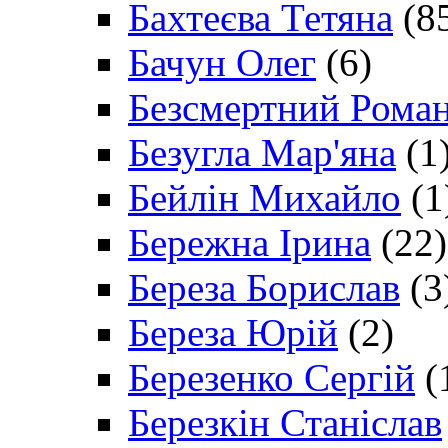
Бахтеєва Тетяна
(8
Бачун Олег
(6)
Безсмертний Рома
Безугла Мар'яна
(1
Бейлін Михайло
(1
Бережна Ірина
(22)
Береза Борислав
(3
Береза Юрій
(2)
Березенко Сергій
(
Березкін Станіслав