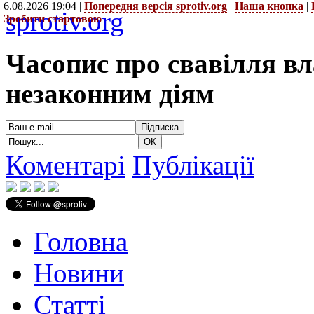
6.08.2026 19:04 |
Попередня версія sprotiv.org
|
Наша кнопка
|
sprotiv.org
Зробити стартовою
Часопис про свавілля в
незаконним діям
Коментарі
Публікації
Головна
Новини
Статті