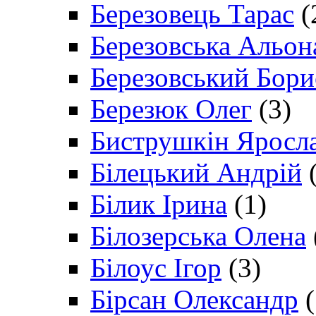
Березовець Тарас
(
Березовська Альон
Березовський Бори
Березюк Олег
(3)
Биструшкін Яросл
Білецький Андрій
(
Білик Ірина
(1)
Білозерська Олена
Білоус Ігор
(3)
Бірсан Олександр
(