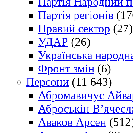
Партія Народний 
Партія регіонів
(17
Правий сектор
(27)
УДАР
(26)
Українська народна
Фронт змін
(6)
Персони
(11 643)
Абромавичус Айва
Аброськін В’ячесл
Аваков Арсен
(512