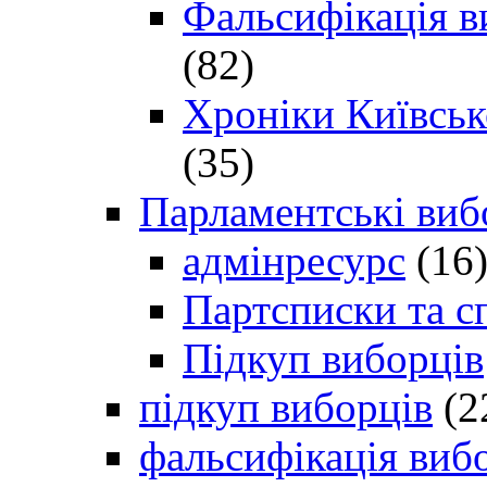
Фальсифікація в
(82)
Хроніки Київсько
(35)
Парламентські виб
адмінресурс
(16
Партсписки та с
Підкуп виборців
підкуп виборців
(2
фальсифікація виб