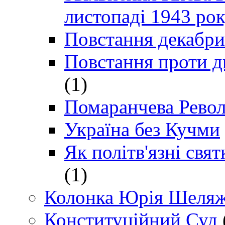
листопаді 1943 ро
Повстання декабри
Повстання проти д
(1)
Помаранчева Рево
Україна без Кучми
Як політв'язні св
(1)
Колонка Юрія Шеляж
Конституційний Суд