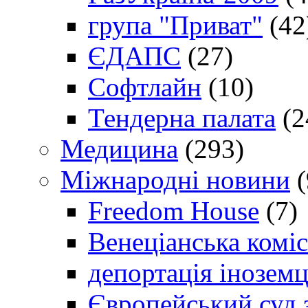
група "Приват"
(42
ЄДАПС
(27)
Софтлайн
(10)
Тендерна палата
(2
Медицина
(293)
Міжнародні новини
(
Freedom House
(7)
Венеціанська коміс
депортація іноземц
Європейський суд 