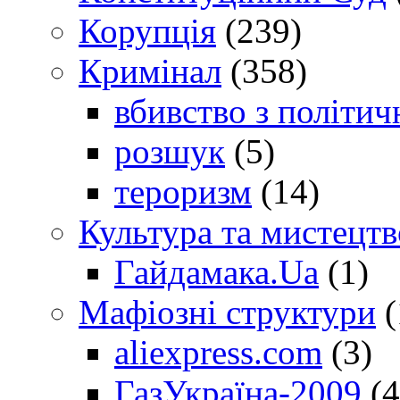
Корупція
(239)
Кримінал
(358)
вбивство з політич
розшук
(5)
тероризм
(14)
Культура та мистецтв
Гайдамака.Ua
(1)
Мафіозні структури
(
aliexpress.com
(3)
ГазУкраїна-2009
(4