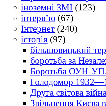
іноземні ЗМІ
(123)
інтерв’ю
(67)
Інтернет
(240)
історія
(97)
більшовицький тер
боротьба за Незал
Боротьба ОУН-УПА
Голодомор 1932—1
Друга світова війн
Звільнення Києва в