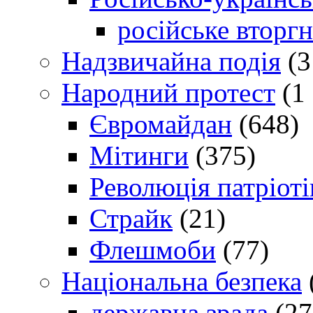
російське вторг
Надзвичайна подія
(3
Народний протест
(1 
Євромайдан
(648)
Мітинги
(375)
Революція патріоті
Страйк
(21)
Флешмоби
(77)
Національна безпека
державна зрада
(27