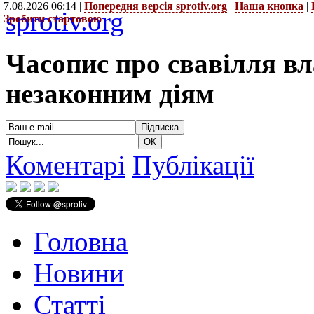
7.08.2026 06:14 |
Попередня версія sprotiv.org
|
Наша кнопка
|
sprotiv.org
Зробити стартовою
Часопис про свавілля в
незаконним діям
Коментарі
Публікації
Головна
Новини
Статті