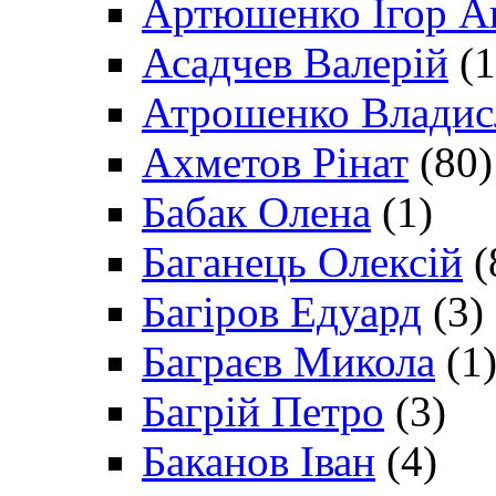
Артюшенко Ігор А
Асадчев Валерій
(1
Атрошенко Владис
Ахметов Рінат
(80)
Бабак Олена
(1)
Баганець Олексій
(
Багіров Едуард
(3)
Баграєв Микола
(1
Багрій Петро
(3)
Баканов Іван
(4)