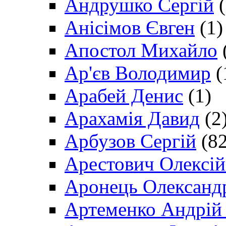
Андрушко Сергій
(
Анісімов Євген
(1)
Апостол Михайло
Ар'єв Володимир
(
Арабей Денис
(1)
Арахамія Давид
(2
Арбузов Сергій
(82
Арестович Олексі
Аронець Олександ
Артеменко Андрій