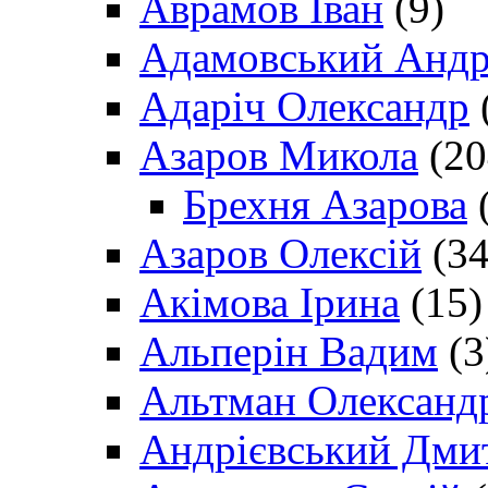
Аврамов Іван
(9)
Адамовський Андр
Адаріч Олександр
Азаров Микола
(20
Брехня Азарова
(
Азаров Олексій
(34
Акімова Ірина
(15)
Альперін Вадим
(3
Альтман Олександ
Андрієвський Дми