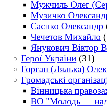
Мужчиль Олег (Сер
Музичко Олександ
Саєнко Олександр
Чечетов Михайло
(
Янукович Віктор В
Герої України
(31)
Горган (Лялька) Оле
Громадські організаці
Вінницька правоза
ВО "Молодь — над