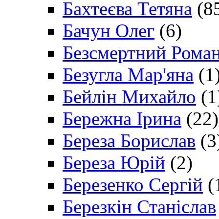
Бахтеєва Тетяна
(8
Бачун Олег
(6)
Безсмертний Рома
Безугла Мар'яна
(1
Бейлін Михайло
(1
Бережна Ірина
(22)
Береза Борислав
(3
Береза Юрій
(2)
Березенко Сергій
(
Березкін Станіслав