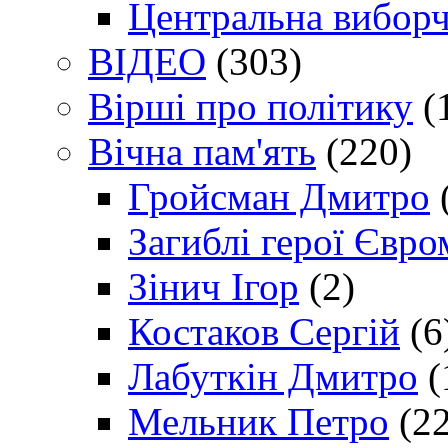
Центральна виборч
ВІДЕО
(303)
Вірші про політику
(
Вічна пам'ять
(220)
Гройсман Дмитро
Загиблі герої Євр
Зінич Ігор
(2)
Костаков Сергій
(6
Лабуткін Дмитро
(
Мельник Петро
(22