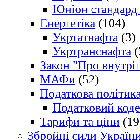
Юніон стандард
Енергетіка
(104)
Укртатнафта
(3)
Укртранснафта
(
Закон "Про внутрі
МАФи
(52)
Податкова політик
Податковий коде
Тарифи та ціни
(19
Збройні сили Україн