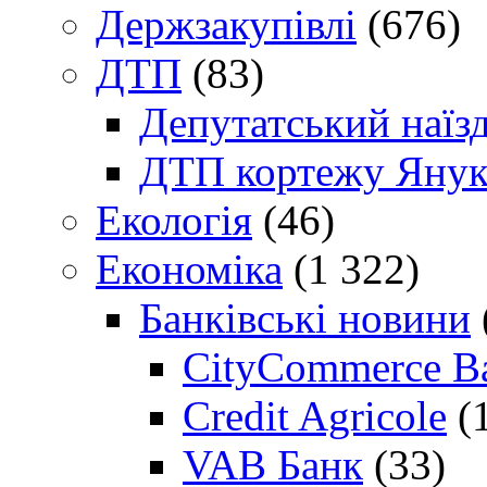
Держзакупівлі
(676)
ДТП
(83)
Депутатський наїз
ДТП кортежу Янук
Екологія
(46)
Економіка
(1 322)
Банківські новини
CityCommerce B
Credit Agricole
(
VAB Банк
(33)