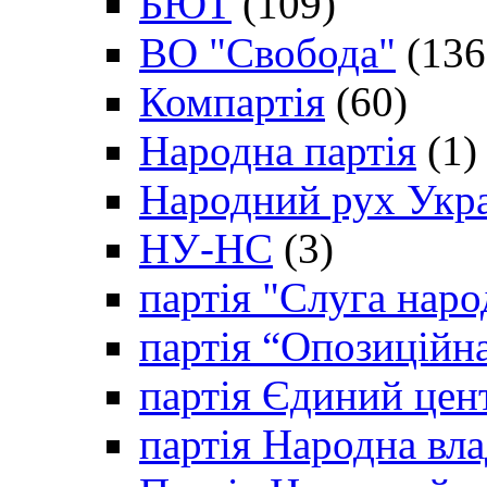
БЮТ
(109)
ВО "Свобода"
(136
Компартія
(60)
Народна партія
(1)
Народний рух Укр
НУ-НС
(3)
партія "Слуга наро
партія “Опозиційн
партія Єдиний цен
партія Народна вла