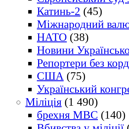
Катинь-2
(45)
Міжнародний валю
НАТО
(38)
Новини Українсько
Репортери без корд
США
(75)
Український конгр
Міліція
(1 490)
брехня МВС
(140)
Вбивства у міліції