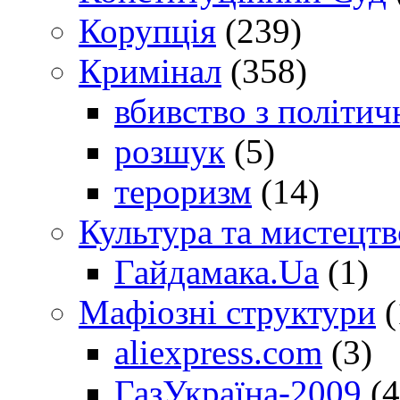
Корупція
(239)
Кримінал
(358)
вбивство з політич
розшук
(5)
тероризм
(14)
Культура та мистецтв
Гайдамака.Ua
(1)
Мафіозні структури
(
aliexpress.com
(3)
ГазУкраїна-2009
(4