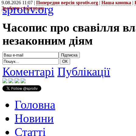
9.08.2026 11:07 |
Попередня версія sprotiv.org
|
Наша кнопка
|
sprotiv.org
Зробити стартовою
Часопис про свавілля в
незаконним діям
Коментарі
Публікації
Головна
Новини
Статті