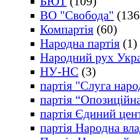
БЮТ
(109)
ВО "Свобода"
(136
Компартія
(60)
Народна партія
(1)
Народний рух Укр
НУ-НС
(3)
партія "Слуга наро
партія “Опозиційн
партія Єдиний цен
партія Народна вла