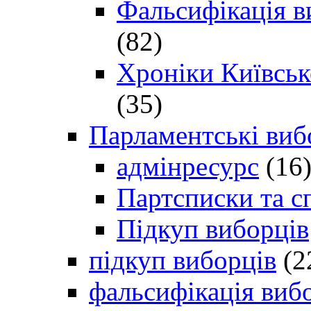
Фальсифікація в
(82)
Хроніки Київсько
(35)
Парламентські виб
адмінресурс
(16
Партсписки та с
Підкуп виборців
підкуп виборців
(2
фальсифікація виб