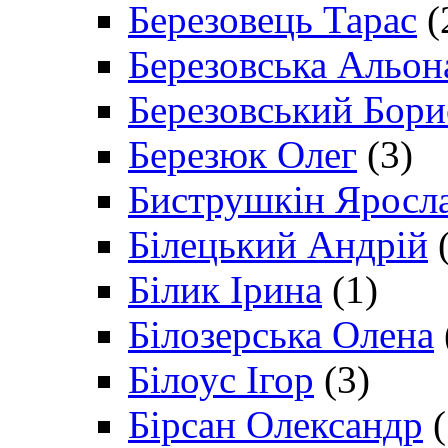
Березовець Тарас
(
Березовська Альон
Березовський Бори
Березюк Олег
(3)
Биструшкін Яросл
Білецький Андрій
(
Білик Ірина
(1)
Білозерська Олена
Білоус Ігор
(3)
Бірсан Олександр
(