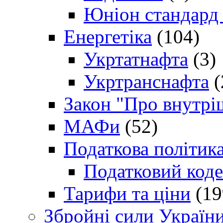
Юніон стандард
Енергетіка
(104)
Укртатнафта
(3)
Укртранснафта
(
Закон "Про внутрі
МАФи
(52)
Податкова політик
Податковий коде
Тарифи та ціни
(19
Збройні сили Україн