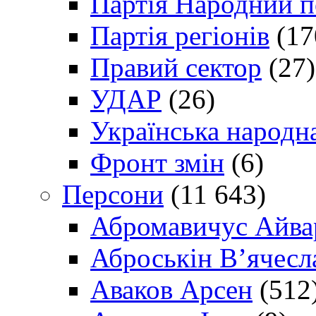
Партія Народний 
Партія регіонів
(17
Правий сектор
(27)
УДАР
(26)
Українська народна
Фронт змін
(6)
Персони
(11 643)
Абромавичус Айва
Аброськін В’ячесл
Аваков Арсен
(512