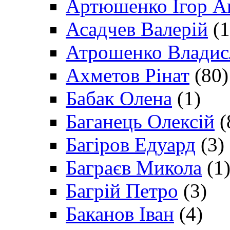
Артюшенко Ігор А
Асадчев Валерій
(1
Атрошенко Владис
Ахметов Рінат
(80)
Бабак Олена
(1)
Баганець Олексій
(
Багіров Едуард
(3)
Баграєв Микола
(1
Багрій Петро
(3)
Баканов Іван
(4)