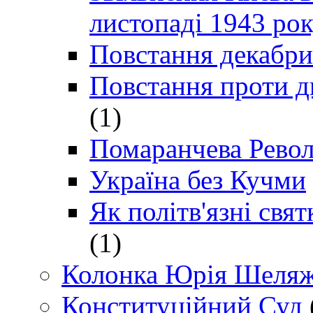
листопаді 1943 ро
Повстання декабри
Повстання проти д
(1)
Помаранчева Рево
Україна без Кучми
Як політв'язні св
(1)
Колонка Юрія Шеляж
Конституційний Суд