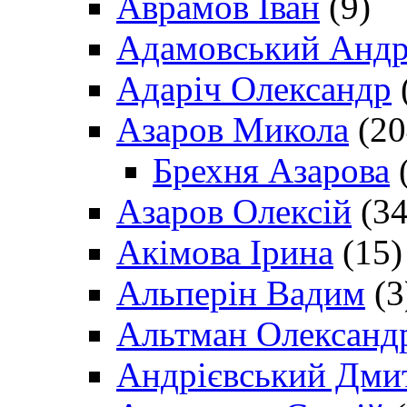
Аврамов Іван
(9)
Адамовський Андр
Адаріч Олександр
Азаров Микола
(20
Брехня Азарова
(
Азаров Олексій
(34
Акімова Ірина
(15)
Альперін Вадим
(3
Альтман Олександ
Андрієвський Дми