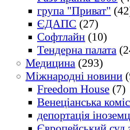
група "Приват"
(42
ЄДАПС
(27)
Софтлайн
(10)
Тендерна палата
(2
Медицина
(293)
Міжнародні новини
(
Freedom House
(7)
Венеціанська коміс
депортація іноземц
Європейський суд 