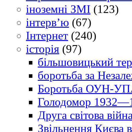
іноземні ЗМІ
(123)
інтерв’ю
(67)
Інтернет
(240)
історія
(97)
більшовицький тер
боротьба за Незал
Боротьба ОУН-УПА
Голодомор 1932—1
Друга світова війн
Звільнення Києва в