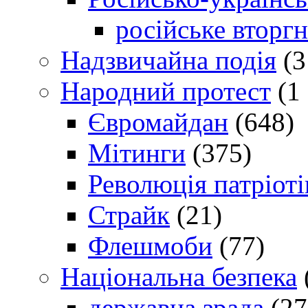
російське вторг
Надзвичайна подія
(3
Народний протест
(1 
Євромайдан
(648)
Мітинги
(375)
Революція патріоті
Страйк
(21)
Флешмоби
(77)
Національна безпека
державна зрада
(27