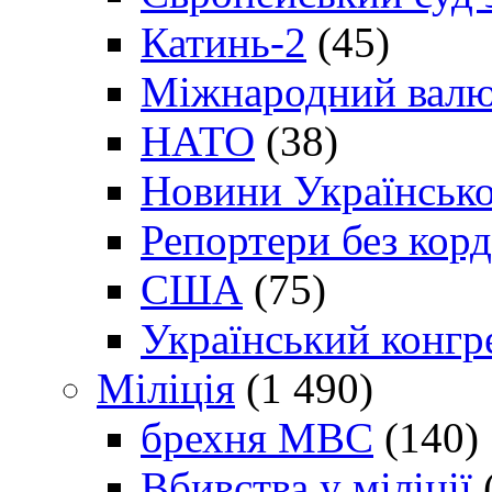
Катинь-2
(45)
Міжнародний валю
НАТО
(38)
Новини Українсько
Репортери без корд
США
(75)
Український конгр
Міліція
(1 490)
брехня МВС
(140)
Вбивства у міліції