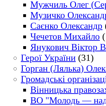
Мужчиль Олег (Сер
Музичко Олександ
Саєнко Олександр
Чечетов Михайло
(
Янукович Віктор В
Герої України
(31)
Горган (Лялька) Оле
Громадські організаці
Вінницька правоза
ВО "Молодь — над