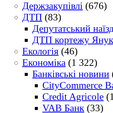
Держзакупівлі
(676)
ДТП
(83)
Депутатський наїз
ДТП кортежу Янук
Екологія
(46)
Економіка
(1 322)
Банківські новини
CityCommerce B
Credit Agricole
(
VAB Банк
(33)