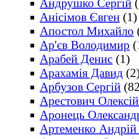
Андрушко Сергій
(
Анісімов Євген
(1)
Апостол Михайло
Ар'єв Володимир
(
Арабей Денис
(1)
Арахамія Давид
(2
Арбузов Сергій
(82
Арестович Олексі
Аронець Олександ
Артеменко Андрій