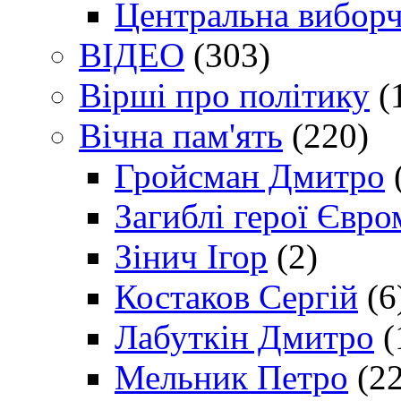
Центральна виборч
ВІДЕО
(303)
Вірші про політику
(
Вічна пам'ять
(220)
Гройсман Дмитро
Загиблі герої Євр
Зінич Ігор
(2)
Костаков Сергій
(6
Лабуткін Дмитро
(
Мельник Петро
(22