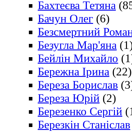
Бахтеєва Тетяна
(8
Бачун Олег
(6)
Безсмертний Рома
Безугла Мар'яна
(1
Бейлін Михайло
(1
Бережна Ірина
(22)
Береза Борислав
(3
Береза Юрій
(2)
Березенко Сергій
(
Березкін Станіслав