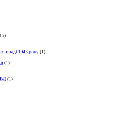
15)
истопаді 1943 року
(1)
ії
(1)
КВД
(1)