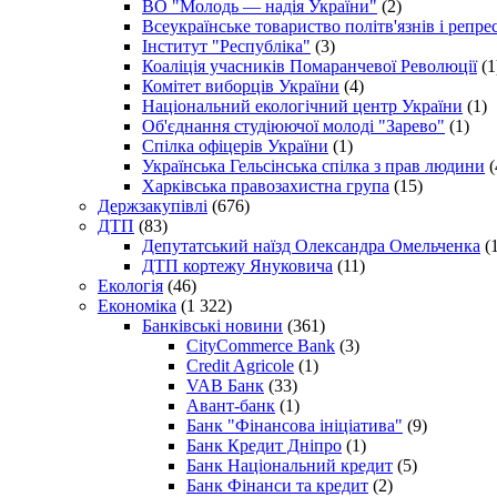
ВО "Молодь — надія України"
(2)
Всеукраїнське товариство політв'язнів і репр
Інститут "Республіка"
(3)
Коаліція учасників Помаранчевої Революції
(1
Комітет виборців України
(4)
Національний екологічний центр України
(1)
Об'єднання студіюючої молоді "Зарево"
(1)
Спілка офіцерів України
(1)
Українська Гельсінська спілка з прав людини
(
Харківська правозахистна група
(15)
Держзакупівлі
(676)
ДТП
(83)
Депутатський наїзд Олександра Омельченка
(1
ДТП кортежу Януковича
(11)
Екологія
(46)
Економіка
(1 322)
Банківські новини
(361)
CityCommerce Bank
(3)
Credit Agricole
(1)
VAB Банк
(33)
Авант-банк
(1)
Банк "Фінансова ініціатива"
(9)
Банк Кредит Дніпро
(1)
Банк Національний кредит
(5)
Банк Фінанси та кредит
(2)