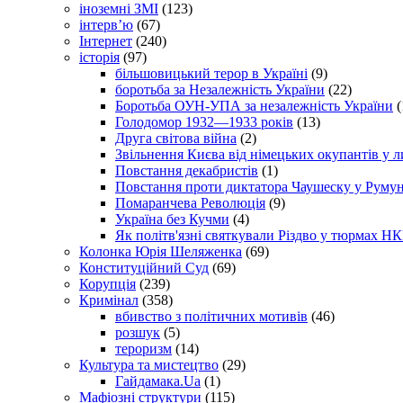
іноземні ЗМІ
(123)
інтерв’ю
(67)
Інтернет
(240)
історія
(97)
більшовицький терор в Україні
(9)
боротьба за Незалежність України
(22)
Боротьба ОУН-УПА за незалежність України
(
Голодомор 1932—1933 років
(13)
Друга світова війна
(2)
Звільнення Києва від німецьких окупантів у л
Повстання декабристів
(1)
Повстання проти диктатора Чаушеску у Румун
Помаранчева Революція
(9)
Україна без Кучми
(4)
Як політв'язні святкували Різдво у тюрмах Н
Колонка Юрія Шеляженка
(69)
Конституційний Суд
(69)
Корупція
(239)
Кримінал
(358)
вбивство з політичних мотивів
(46)
розшук
(5)
тероризм
(14)
Культура та мистецтво
(29)
Гайдамака.Ua
(1)
Мафіозні структури
(115)