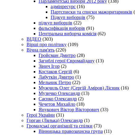
Парламентські вибори 2012 року
(338)
адмінресурс
(16)
Партсписки та списки мажоритарників
(
Підкуп виборців
(75)
підкуп виборців
(22)
фальсифікація виборів
(91)
Центральна виборча комісія
(62)
ВІДЕО
(303)
Вірші про політику
(109)
Вічна пам'ять
(220)
Гройсман Дмитро
(28)
Загиблі герої Євромайдану
(13)
Зінич Ігор
(2)
Костаков Сергій
(6)
Лабуткін Дмитро
(1)
Мельник Петро
(22)
Мужчиль Олег (Сергій Аміров) Лісник
(16)
Музичко Олександр
(13)
Саєнко Олександр
(2)
Чечетов Михайло
(18)
Янукович Віктор Вікторович
(33)
Герої України
(31)
Горган (Лялька) Олександр
(1)
Громадські організації та спілки
(73)
Вінницька правозахисна група
(11)