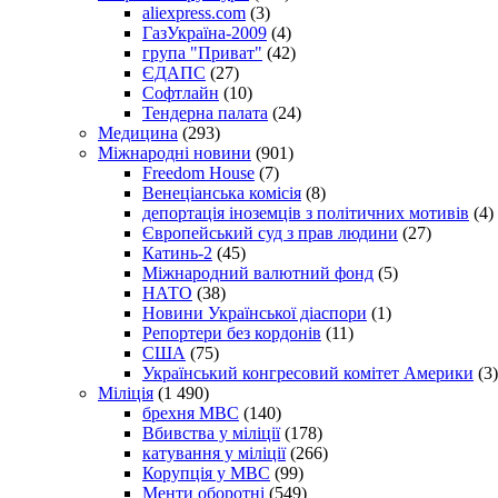
aliexpress.com
(3)
ГазУкраїна-2009
(4)
група "Приват"
(42)
ЄДАПС
(27)
Софтлайн
(10)
Тендерна палата
(24)
Медицина
(293)
Міжнародні новини
(901)
Freedom House
(7)
Венеціанська комісія
(8)
депортація іноземців з політичних мотивів
(4)
Європейський суд з прав людини
(27)
Катинь-2
(45)
Міжнародний валютний фонд
(5)
НАТО
(38)
Новини Української діаспори
(1)
Репортери без кордонів
(11)
США
(75)
Український конгресовий комітет Америки
(3)
Міліція
(1 490)
брехня МВС
(140)
Вбивства у міліції
(178)
катування у міліції
(266)
Корупція у МВС
(99)
Менти оборотні
(549)