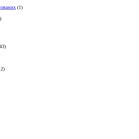
есованих
(1)
)
43)
2)