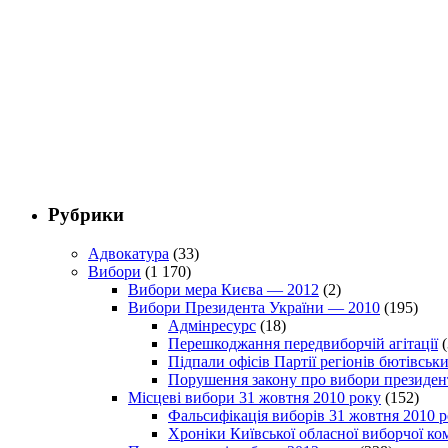
Рубрики
Адвокатура
(33)
Вибори
(1 170)
Вибори мера Києва — 2012
(2)
Вибори Президента України — 2010
(195)
Адмінресурс
(18)
Перешкоджання передвиборчій агітації
(
Підпали офісів Партії регіонів бютівсь
Порушення закону про вибори президен
Місцеві вибори 31 жовтня 2010 року
(152)
Фальсифікація виборів 31 жовтня 2010 
Хроніки Київської обласної виборчої ком