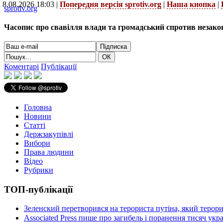
8.08.2026 18:03 |
Попередня версія sprotiv.org
|
Наша кнопка
|
sprotiv.org
Часопис про свавілля влади та громадський спротив незако
Коментарі
Публікації
Головна
Новини
Статті
Держзакупівлі
Вибори
Права людини
Відео
Рубрики
ТОП-публікації
Зеленский перетворився на терориста путіна, який терор
Associated Press пише про загибель і поранення тисяч ук