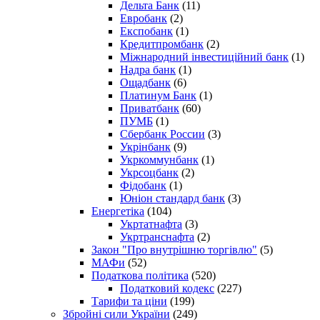
Дельта Банк
(11)
Евробанк
(2)
Експобанк
(1)
Кредитпромбанк
(2)
Міжнародний інвестиційний банк
(1)
Надра банк
(1)
Ощадбанк
(6)
Платинум Банк
(1)
Приватбанк
(60)
ПУМБ
(1)
Сбербанк России
(3)
Укрінбанк
(9)
Укркоммунбанк
(1)
Укрсоцбанк
(2)
Фідобанк
(1)
Юніон стандард банк
(3)
Енергетіка
(104)
Укртатнафта
(3)
Укртранснафта
(2)
Закон "Про внутрішню торгівлю"
(5)
МАФи
(52)
Податкова політика
(520)
Податковий кодекс
(227)
Тарифи та ціни
(199)
Збройні сили України
(249)