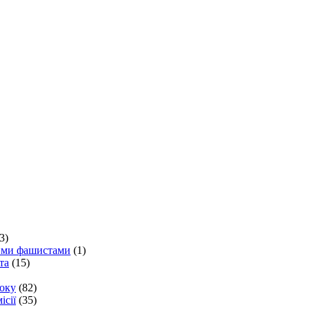
3)
кими фашистами
(1)
та
(15)
року
(82)
ісії
(35)