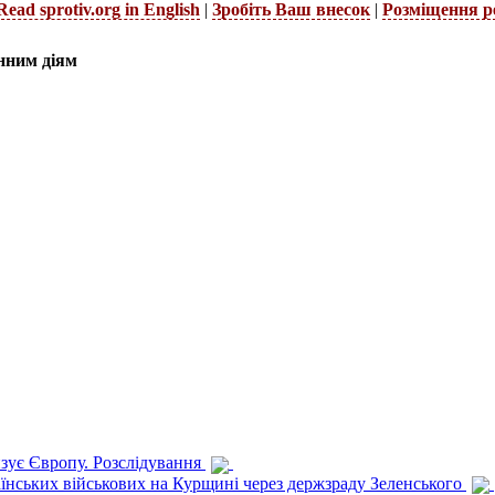
Read sprotiv.org in English
|
Зробіть Ваш внесок
|
Розміщення р
нним діям
изує Європу. Розслідування
раїнських військових на Курщині через держзраду Зеленського