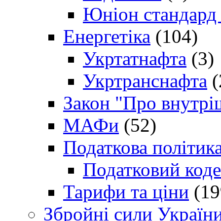
Юніон стандард
Енергетіка
(104)
Укртатнафта
(3)
Укртранснафта
(
Закон "Про внутрі
МАФи
(52)
Податкова політик
Податковий коде
Тарифи та ціни
(19
Збройні сили Україн