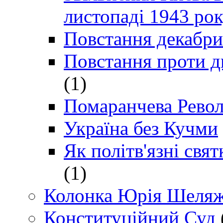
листопаді 1943 ро
Повстання декабри
Повстання проти д
(1)
Помаранчева Рево
Україна без Кучми
Як політв'язні св
(1)
Колонка Юрія Шеляж
Конституційний Суд