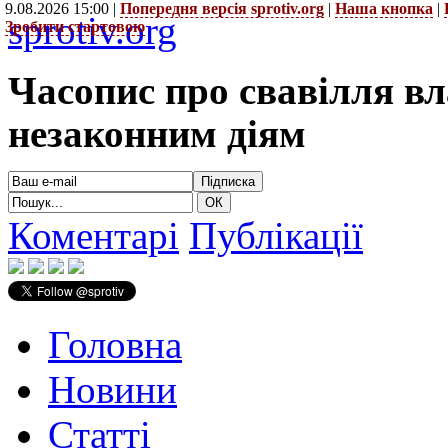
9.08.2026 15:00 |
Попередня версія sprotiv.org
|
Наша кнопка
|
sprotiv.org
Зробити стартовою
Часопис про свавілля в
незаконним діям
Коментарі
Публікації
Головна
Новини
Статті