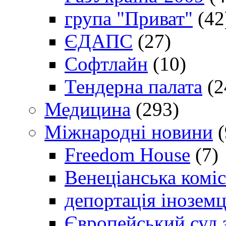
група "Приват"
(42
ЄДАПС
(27)
Софтлайн
(10)
Тендерна палата
(2
Медицина
(293)
Міжнародні новини
(
Freedom House
(7)
Венеціанська коміс
депортація іноземц
Європейський суд 