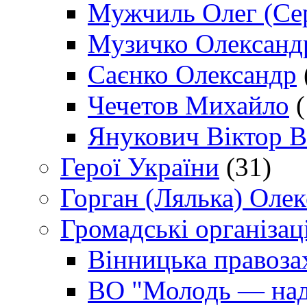
Мужчиль Олег (Сер
Музичко Олександ
Саєнко Олександр
Чечетов Михайло
(
Янукович Віктор В
Герої України
(31)
Горган (Лялька) Оле
Громадські організаці
Вінницька правоза
ВО "Молодь — над