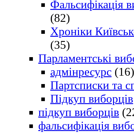
Фальсифікація в
(82)
Хроніки Київсько
(35)
Парламентські виб
адмінресурс
(16
Партсписки та с
Підкуп виборців
підкуп виборців
(2
фальсифікація виб