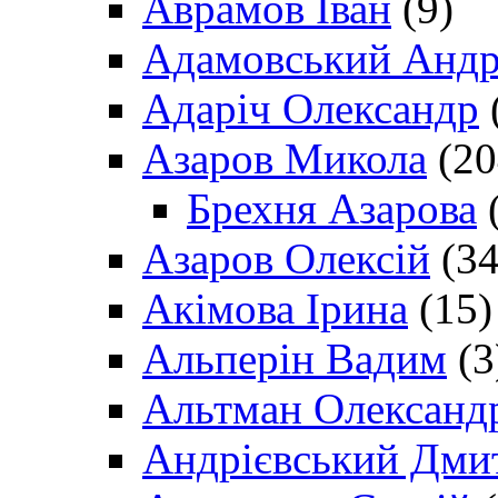
Аврамов Іван
(9)
Адамовський Андр
Адаріч Олександр
Азаров Микола
(20
Брехня Азарова
(
Азаров Олексій
(34
Акімова Ірина
(15)
Альперін Вадим
(3
Альтман Олександ
Андрієвський Дми