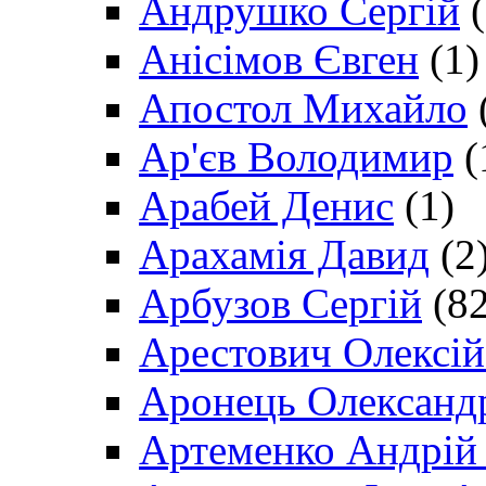
Андрушко Сергій
(
Анісімов Євген
(1)
Апостол Михайло
Ар'єв Володимир
(
Арабей Денис
(1)
Арахамія Давид
(2
Арбузов Сергій
(82
Арестович Олексі
Аронець Олександ
Артеменко Андрій