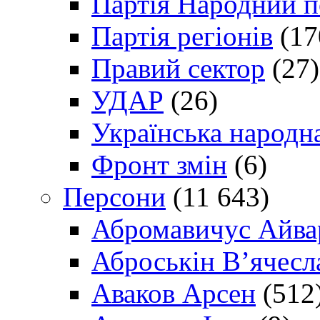
Партія Народний 
Партія регіонів
(17
Правий сектор
(27)
УДАР
(26)
Українська народна
Фронт змін
(6)
Персони
(11 643)
Абромавичус Айва
Аброськін В’ячесл
Аваков Арсен
(512