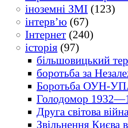
іноземні ЗМІ
(123)
інтерв’ю
(67)
Інтернет
(240)
історія
(97)
більшовицький тер
боротьба за Незал
Боротьба ОУН-УПА
Голодомор 1932—1
Друга світова війн
Звільнення Києва в