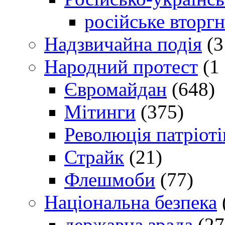
російське вторг
Надзвичайна подія
(3
Народний протест
(1 
Євромайдан
(648)
Мітинги
(375)
Революція патріоті
Страйк
(21)
Флешмоби
(77)
Національна безпека
державна зрада
(27