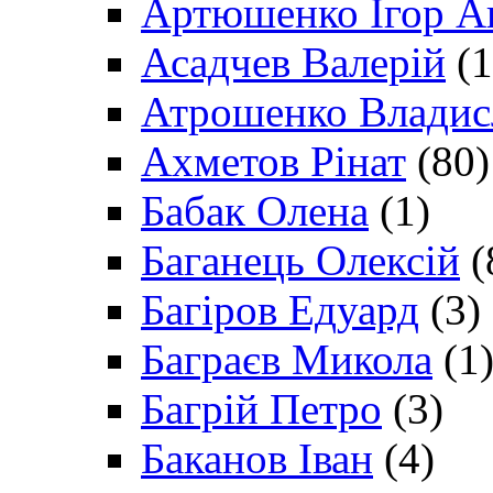
Артюшенко Ігор А
Асадчев Валерій
(1
Атрошенко Владис
Ахметов Рінат
(80)
Бабак Олена
(1)
Баганець Олексій
(
Багіров Едуард
(3)
Баграєв Микола
(1
Багрій Петро
(3)
Баканов Іван
(4)