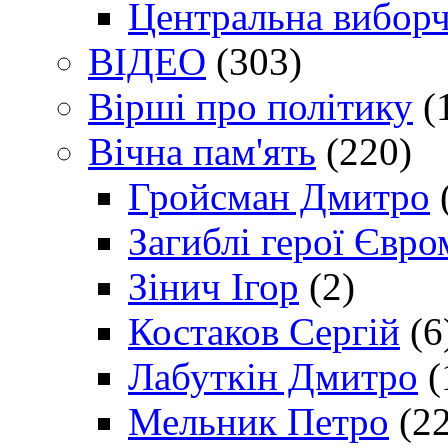
Центральна виборч
ВІДЕО
(303)
Вірші про політику
(
Вічна пам'ять
(220)
Гройсман Дмитро
Загиблі герої Євр
Зінич Ігор
(2)
Костаков Сергій
(6
Лабуткін Дмитро
(
Мельник Петро
(22