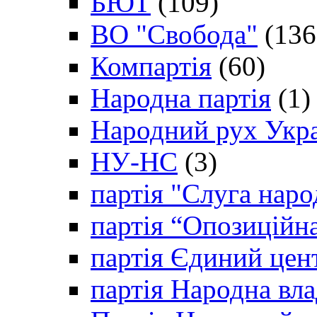
БЮТ
(109)
ВО "Свобода"
(136
Компартія
(60)
Народна партія
(1)
Народний рух Укр
НУ-НС
(3)
партія "Слуга наро
партія “Опозиційн
партія Єдиний цен
партія Народна вла