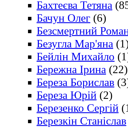
Бахтеєва Тетяна
(8
Бачун Олег
(6)
Безсмертний Рома
Безугла Мар'яна
(1
Бейлін Михайло
(1
Бережна Ірина
(22)
Береза Борислав
(3
Береза Юрій
(2)
Березенко Сергій
(
Березкін Станіслав