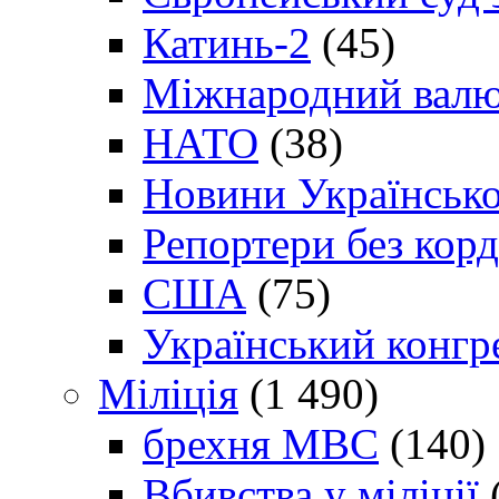
Катинь-2
(45)
Міжнародний валю
НАТО
(38)
Новини Українсько
Репортери без корд
США
(75)
Український конгр
Міліція
(1 490)
брехня МВС
(140)
Вбивства у міліції