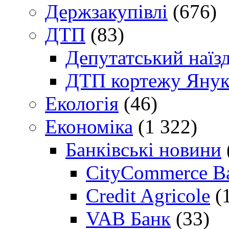
Держзакупівлі
(676)
ДТП
(83)
Депутатський наїз
ДТП кортежу Янук
Екологія
(46)
Економіка
(1 322)
Банківські новини
CityCommerce B
Credit Agricole
(
VAB Банк
(33)