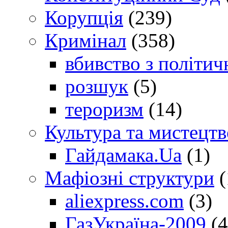
Корупція
(239)
Кримінал
(358)
вбивство з політич
розшук
(5)
тероризм
(14)
Культура та мистецтв
Гайдамака.Ua
(1)
Мафіозні структури
(
aliexpress.com
(3)
ГазУкраїна-2009
(4