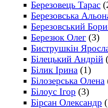
Березовець Тарас
(
Березовська Альон
Березовський Бори
Березюк Олег
(3)
Биструшкін Яросл
Білецький Андрій
(
Білик Ірина
(1)
Білозерська Олена
Білоус Ігор
(3)
Бірсан Олександр
(