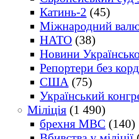
Катинь-2
(45)
Міжнародний валю
НАТО
(38)
Новини Українсько
Репортери без корд
США
(75)
Український конгр
Міліція
(1 490)
брехня МВС
(140)
Вбивства у міліції