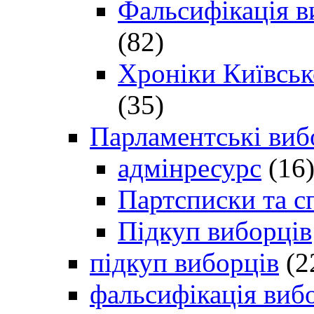
Фальсифікація в
(82)
Хроніки Київсько
(35)
Парламентські виб
адмінресурс
(16
Партсписки та с
Підкуп виборців
підкуп виборців
(2
фальсифікація виб