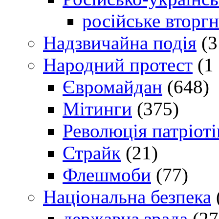
російське вторг
Надзвичайна подія
(3
Народний протест
(1 
Євромайдан
(648)
Мітинги
(375)
Революція патріоті
Страйк
(21)
Флешмоби
(77)
Національна безпека
державна зрада
(27