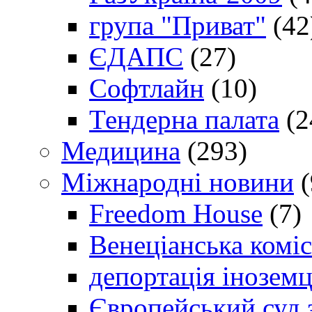
група "Приват"
(42
ЄДАПС
(27)
Софтлайн
(10)
Тендерна палата
(2
Медицина
(293)
Міжнародні новини
(
Freedom House
(7)
Венеціанська коміс
депортація іноземц
Європейський суд 