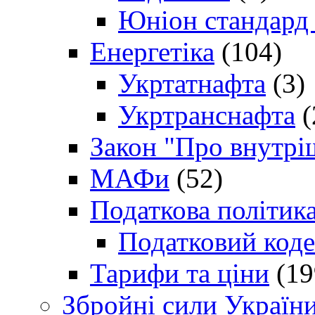
Юніон стандард
Енергетіка
(104)
Укртатнафта
(3)
Укртранснафта
(
Закон "Про внутрі
МАФи
(52)
Податкова політик
Податковий коде
Тарифи та ціни
(19
Збройні сили Україн