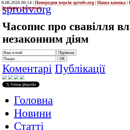
8.08.2026 06:14 |
Попередня версія sprotiv.org
|
Наша кнопка
|
sprotiv.org
Зробити стартовою
Часопис про свавілля в
незаконним діям
Коментарі
Публікації
Головна
Новини
Статті