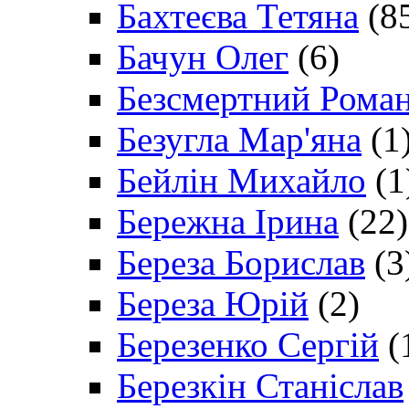
Бахтеєва Тетяна
(8
Бачун Олег
(6)
Безсмертний Рома
Безугла Мар'яна
(1
Бейлін Михайло
(1
Бережна Ірина
(22)
Береза Борислав
(3
Береза Юрій
(2)
Березенко Сергій
(
Березкін Станіслав