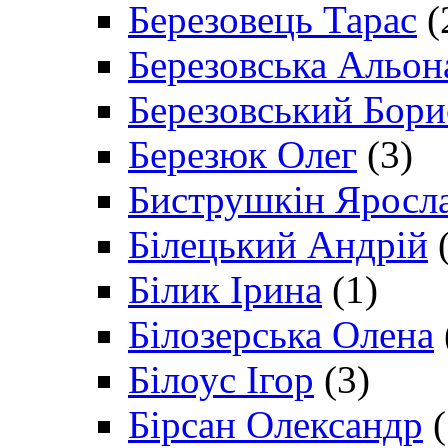
Березовець Тарас
(
Березовська Альон
Березовський Бори
Березюк Олег
(3)
Биструшкін Яросл
Білецький Андрій
(
Білик Ірина
(1)
Білозерська Олена
Білоус Ігор
(3)
Бірсан Олександр
(