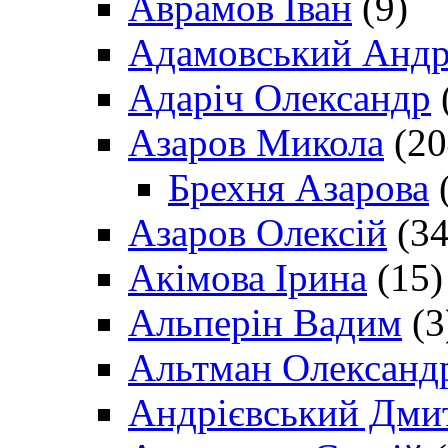
Аврамов Іван
(9)
Адамовський Андр
Адаріч Олександр
Азаров Микола
(20
Брехня Азарова
(
Азаров Олексій
(34
Акімова Ірина
(15)
Альперін Вадим
(3
Альтман Олександ
Андрієвський Дми