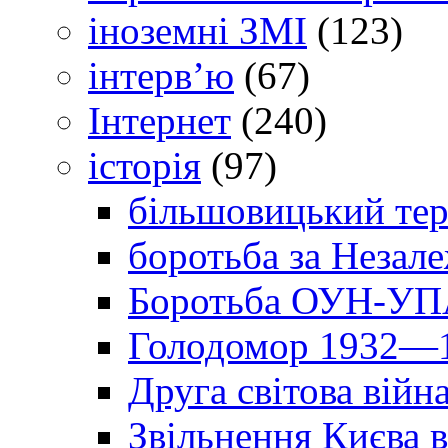
іноземні ЗМІ
(123)
інтерв’ю
(67)
Інтернет
(240)
історія
(97)
більшовицький тер
боротьба за Незал
Боротьба ОУН-УПА
Голодомор 1932—1
Друга світова війн
Звільнення Києва в