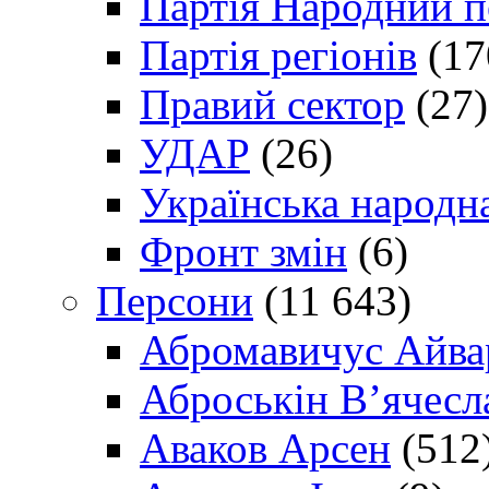
Партія Народний 
Партія регіонів
(17
Правий сектор
(27)
УДАР
(26)
Українська народна
Фронт змін
(6)
Персони
(11 643)
Абромавичус Айва
Аброськін В’ячесл
Аваков Арсен
(512