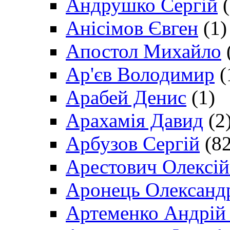
Андрушко Сергій
(
Анісімов Євген
(1)
Апостол Михайло
Ар'єв Володимир
(
Арабей Денис
(1)
Арахамія Давид
(2
Арбузов Сергій
(82
Арестович Олексі
Аронець Олександ
Артеменко Андрій