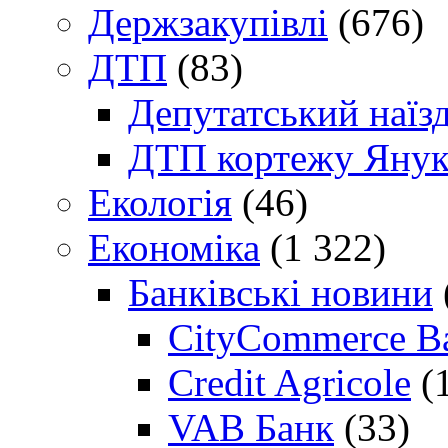
Держзакупівлі
(676)
ДТП
(83)
Депутатський наїз
ДТП кортежу Янук
Екологія
(46)
Економіка
(1 322)
Банківські новини
CityCommerce B
Credit Agricole
(
VAB Банк
(33)