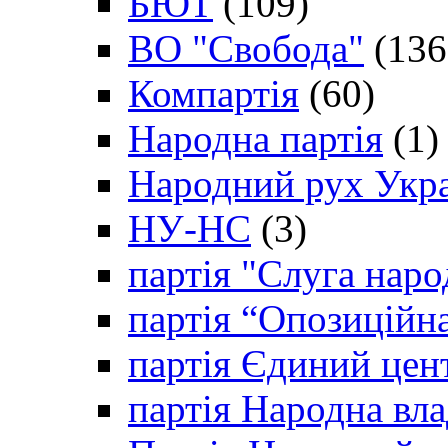
БЮТ
(109)
ВО "Свобода"
(136
Компартія
(60)
Народна партія
(1)
Народний рух Укр
НУ-НС
(3)
партія "Слуга наро
партія “Опозиційн
партія Єдиний цен
партія Народна вла