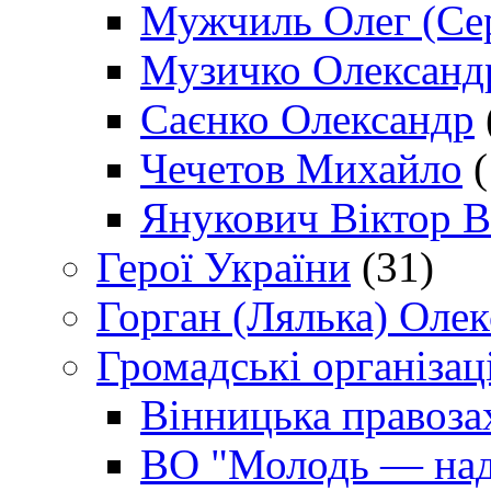
Мужчиль Олег (Сер
Музичко Олександ
Саєнко Олександр
Чечетов Михайло
(
Янукович Віктор В
Герої України
(31)
Горган (Лялька) Оле
Громадські організаці
Вінницька правоза
ВО "Молодь — над