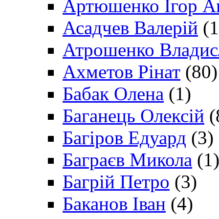
Артюшенко Ігор А
Асадчев Валерій
(1
Атрошенко Владис
Ахметов Рінат
(80)
Бабак Олена
(1)
Баганець Олексій
(
Багіров Едуард
(3)
Баграєв Микола
(1
Багрій Петро
(3)
Баканов Іван
(4)