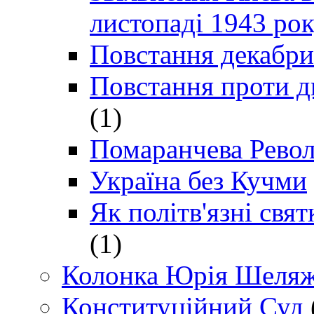
листопаді 1943 ро
Повстання декабри
Повстання проти д
(1)
Помаранчева Рево
Україна без Кучми
Як політв'язні св
(1)
Колонка Юрія Шеляж
Конституційний Суд