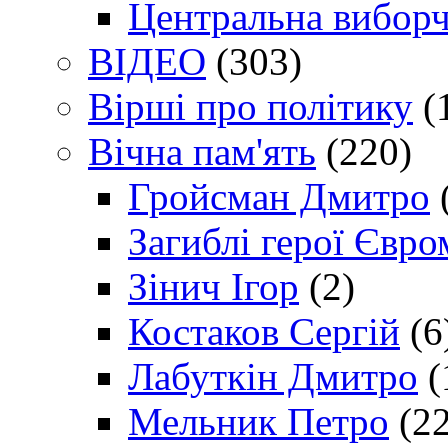
Центральна виборч
ВІДЕО
(303)
Вірші про політику
(
Вічна пам'ять
(220)
Гройсман Дмитро
Загиблі герої Євр
Зінич Ігор
(2)
Костаков Сергій
(6
Лабуткін Дмитро
(
Мельник Петро
(22