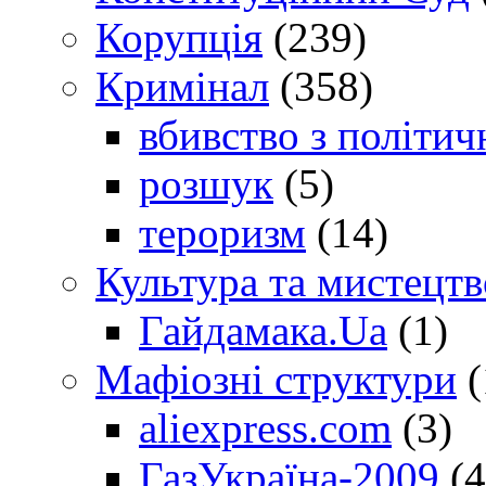
Корупція
(239)
Кримінал
(358)
вбивство з політич
розшук
(5)
тероризм
(14)
Культура та мистецтв
Гайдамака.Ua
(1)
Мафіозні структури
(
aliexpress.com
(3)
ГазУкраїна-2009
(4