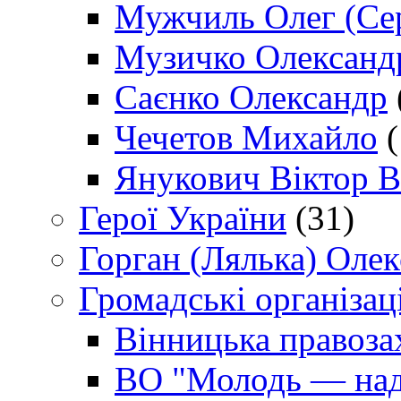
Мужчиль Олег (Сер
Музичко Олександ
Саєнко Олександр
Чечетов Михайло
(
Янукович Віктор В
Герої України
(31)
Горган (Лялька) Оле
Громадські організаці
Вінницька правоза
ВО "Молодь — над