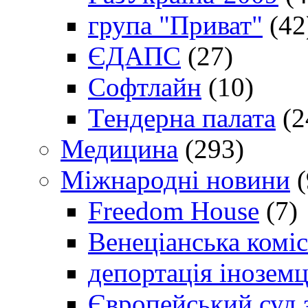
група "Приват"
(42
ЄДАПС
(27)
Софтлайн
(10)
Тендерна палата
(2
Медицина
(293)
Міжнародні новини
(
Freedom House
(7)
Венеціанська коміс
депортація іноземц
Європейський суд 