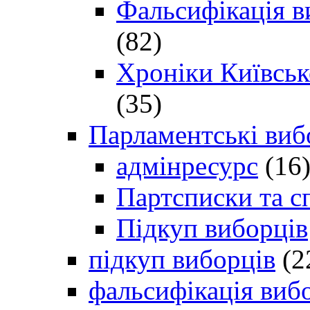
Фальсифікація в
(82)
Хроніки Київсько
(35)
Парламентські виб
адмінресурс
(16
Партсписки та с
Підкуп виборців
підкуп виборців
(2
фальсифікація виб