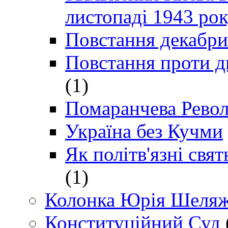
листопаді 1943 ро
Повстання декабри
Повстання проти д
(1)
Помаранчева Рево
Україна без Кучми
Як політв'язні св
(1)
Колонка Юрія Шеляж
Конституційний Суд