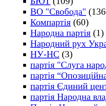
БЮТ
(109)
ВО "Свобода"
(136
Компартія
(60)
Народна партія
(1)
Народний рух Укр
НУ-НС
(3)
партія "Слуга наро
партія “Опозиційн
партія Єдиний цен
партія Народна вла