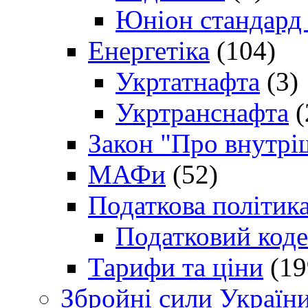
Юніон стандард
Енергетіка
(104)
Укртатнафта
(3)
Укртранснафта
(
Закон "Про внутрі
МАФи
(52)
Податкова політик
Податковий коде
Тарифи та ціни
(19
Збройні сили Україн