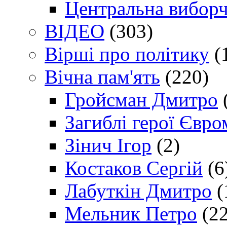
Центральна виборч
ВІДЕО
(303)
Вірші про політику
(
Вічна пам'ять
(220)
Гройсман Дмитро
Загиблі герої Євр
Зінич Ігор
(2)
Костаков Сергій
(6
Лабуткін Дмитро
(
Мельник Петро
(22