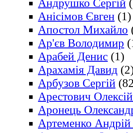
Андрушко Сергій
(
Анісімов Євген
(1)
Апостол Михайло
Ар'єв Володимир
(
Арабей Денис
(1)
Арахамія Давид
(2
Арбузов Сергій
(82
Арестович Олексі
Аронець Олександ
Артеменко Андрій