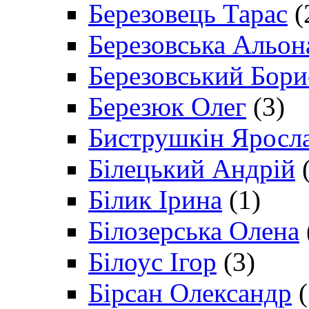
Березовець Тарас
(
Березовська Альон
Березовський Бори
Березюк Олег
(3)
Биструшкін Яросл
Білецький Андрій
(
Білик Ірина
(1)
Білозерська Олена
Білоус Ігор
(3)
Бірсан Олександр
(