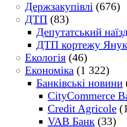
Держзакупівлі
(676)
ДТП
(83)
Депутатський наїз
ДТП кортежу Янук
Екологія
(46)
Економіка
(1 322)
Банківські новини
CityCommerce B
Credit Agricole
(
VAB Банк
(33)