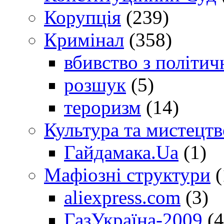
Корупція
(239)
Кримінал
(358)
вбивство з політич
розшук
(5)
тероризм
(14)
Культура та мистецтв
Гайдамака.Ua
(1)
Мафіозні структури
(
aliexpress.com
(3)
ГазУкраїна-2009
(4