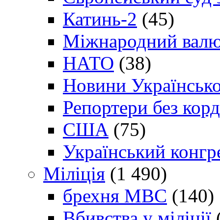
Катинь-2
(45)
Міжнародний валю
НАТО
(38)
Новини Українсько
Репортери без корд
США
(75)
Український конгр
Міліція
(1 490)
брехня МВС
(140)
Вбивства у міліції