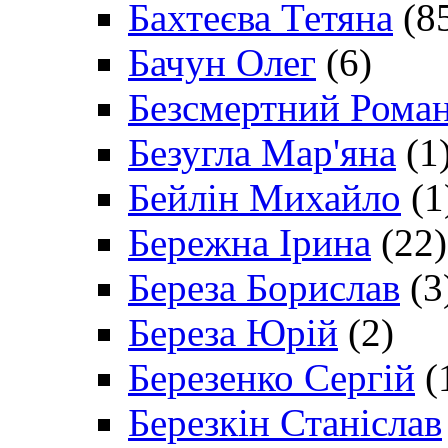
Бахтеєва Тетяна
(8
Бачун Олег
(6)
Безсмертний Рома
Безугла Мар'яна
(1
Бейлін Михайло
(1
Бережна Ірина
(22)
Береза Борислав
(3
Береза Юрій
(2)
Березенко Сергій
(
Березкін Станіслав