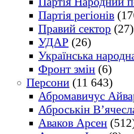
Партія Народний 
Партія регіонів
(17
Правий сектор
(27)
УДАР
(26)
Українська народна
Фронт змін
(6)
Персони
(11 643)
Абромавичус Айва
Аброськін В’ячесл
Аваков Арсен
(512