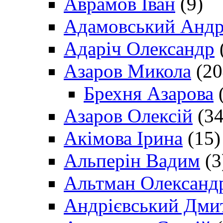
Аврамов Іван
(9)
Адамовський Андр
Адаріч Олександр
Азаров Микола
(20
Брехня Азарова
(
Азаров Олексій
(34
Акімова Ірина
(15)
Альперін Вадим
(3
Альтман Олександ
Андрієвський Дми