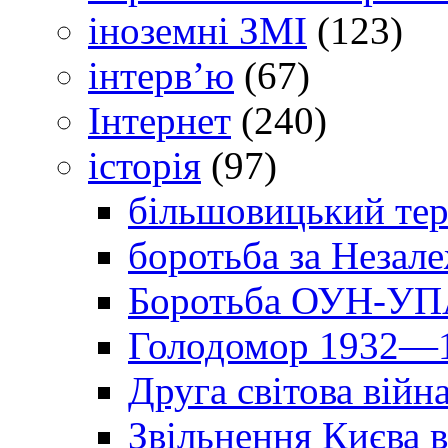
іноземні ЗМІ
(123)
інтерв’ю
(67)
Інтернет
(240)
історія
(97)
більшовицький тер
боротьба за Незал
Боротьба ОУН-УПА
Голодомор 1932—1
Друга світова війн
Звільнення Києва в