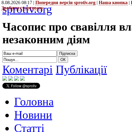
8.08.2026 08:17 |
Попередня версія sprotiv.org
|
Наша кнопка
|
sprotiv.org
Зробити стартовою
Часопис про свавілля в
незаконним діям
Коментарі
Публікації
Головна
Новини
Статті