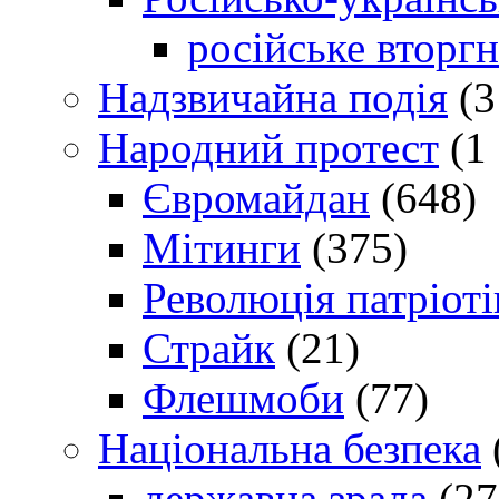
російське вторг
Надзвичайна подія
(3
Народний протест
(1 
Євромайдан
(648)
Мітинги
(375)
Революція патріоті
Страйк
(21)
Флешмоби
(77)
Національна безпека
державна зрада
(27