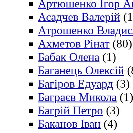
Артюшенко Ігор А
Асадчев Валерій
(1
Атрошенко Владис
Ахметов Рінат
(80)
Бабак Олена
(1)
Баганець Олексій
(
Багіров Едуард
(3)
Баграєв Микола
(1
Багрій Петро
(3)
Баканов Іван
(4)