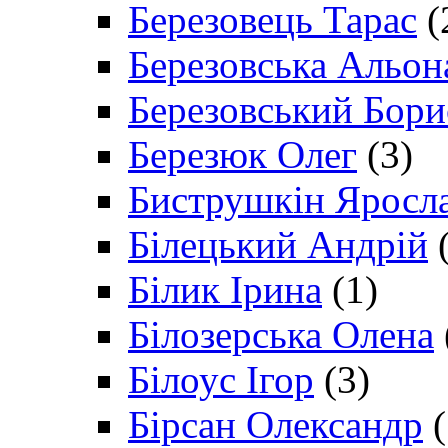
Березовець Тарас
(
Березовська Альон
Березовський Бори
Березюк Олег
(3)
Биструшкін Яросл
Білецький Андрій
(
Білик Ірина
(1)
Білозерська Олена
Білоус Ігор
(3)
Бірсан Олександр
(