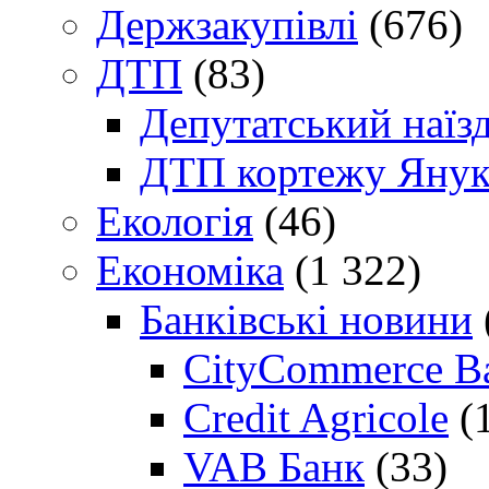
Держзакупівлі
(676)
ДТП
(83)
Депутатський наїз
ДТП кортежу Янук
Екологія
(46)
Економіка
(1 322)
Банківські новини
CityCommerce B
Credit Agricole
(
VAB Банк
(33)