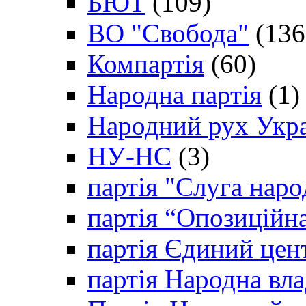
БЮТ
(109)
ВО "Свобода"
(136
Компартія
(60)
Народна партія
(1)
Народний рух Укр
НУ-НС
(3)
партія "Слуга наро
партія “Опозиційн
партія Єдиний цен
партія Народна вла