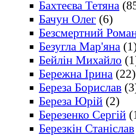
Бахтеєва Тетяна
(8
Бачун Олег
(6)
Безсмертний Рома
Безугла Мар'яна
(1
Бейлін Михайло
(1
Бережна Ірина
(22)
Береза Борислав
(3
Береза Юрій
(2)
Березенко Сергій
(
Березкін Станіслав