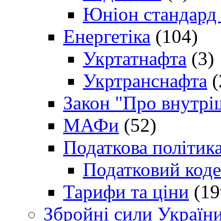
Юніон стандард
Енергетіка
(104)
Укртатнафта
(3)
Укртранснафта
(
Закон "Про внутрі
МАФи
(52)
Податкова політик
Податковий коде
Тарифи та ціни
(19
Збройні сили Україн