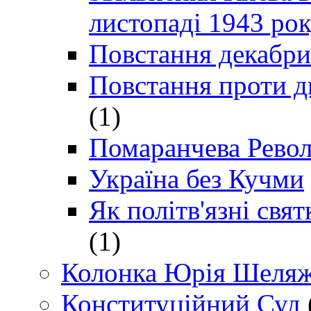
листопаді 1943 ро
Повстання декабри
Повстання проти д
(1)
Помаранчева Рево
Україна без Кучми
Як політв'язні св
(1)
Колонка Юрія Шеляж
Конституційний Суд