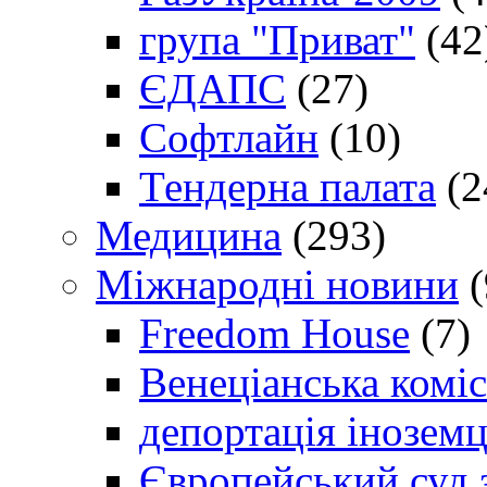
група "Приват"
(42
ЄДАПС
(27)
Софтлайн
(10)
Тендерна палата
(2
Медицина
(293)
Міжнародні новини
(
Freedom House
(7)
Венеціанська коміс
депортація іноземц
Європейський суд 