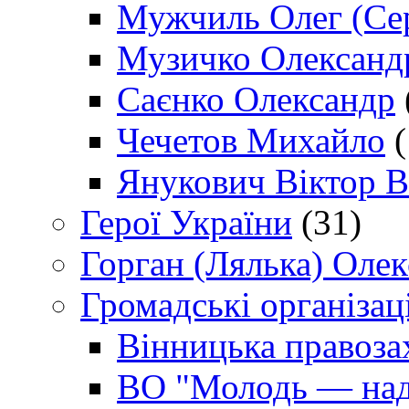
Мужчиль Олег (Сер
Музичко Олександ
Саєнко Олександр
Чечетов Михайло
(
Янукович Віктор В
Герої України
(31)
Горган (Лялька) Оле
Громадські організаці
Вінницька правоза
ВО "Молодь — над