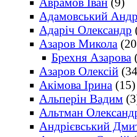
Аврамов Іван
(9)
Адамовський Андр
Адаріч Олександр
Азаров Микола
(20
Брехня Азарова
(
Азаров Олексій
(34
Акімова Ірина
(15)
Альперін Вадим
(3
Альтман Олександ
Андрієвський Дми