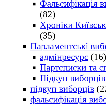
Фальсифікація в
(82)
Хроніки Київсько
(35)
Парламентські виб
адмінресурс
(16
Партсписки та с
Підкуп виборців
підкуп виборців
(2
фальсифікація виб