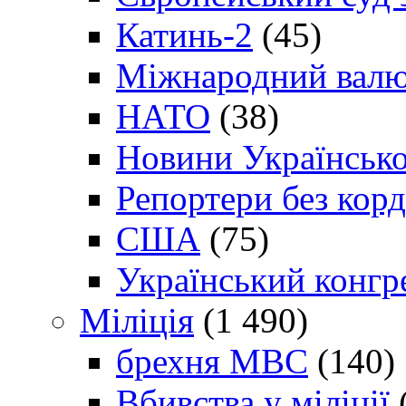
Катинь-2
(45)
Міжнародний валю
НАТО
(38)
Новини Українсько
Репортери без корд
США
(75)
Український конгр
Міліція
(1 490)
брехня МВС
(140)
Вбивства у міліції