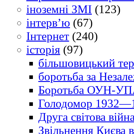
іноземні ЗМІ
(123)
інтерв’ю
(67)
Інтернет
(240)
історія
(97)
більшовицький тер
боротьба за Незал
Боротьба ОУН-УПА
Голодомор 1932—1
Друга світова війн
Звільнення Києва в