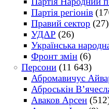
Партія Народний 
Партія регіонів
(17
Правий сектор
(27)
УДАР
(26)
Українська народна
Фронт змін
(6)
Персони
(11 643)
Абромавичус Айва
Аброськін В’ячесл
Аваков Арсен
(512