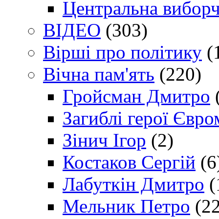
Центральна виборч
ВІДЕО
(303)
Вірші про політику
(
Вічна пам'ять
(220)
Гройсман Дмитро
Загиблі герої Євр
Зінич Ігор
(2)
Костаков Сергій
(6
Лабуткін Дмитро
(
Мельник Петро
(22