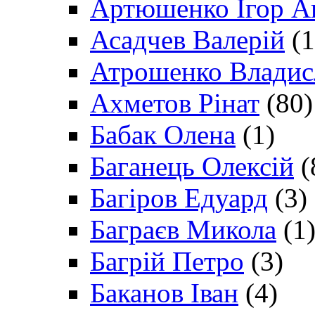
Артюшенко Ігор А
Асадчев Валерій
(1
Атрошенко Владис
Ахметов Рінат
(80)
Бабак Олена
(1)
Баганець Олексій
(
Багіров Едуард
(3)
Баграєв Микола
(1
Багрій Петро
(3)
Баканов Іван
(4)