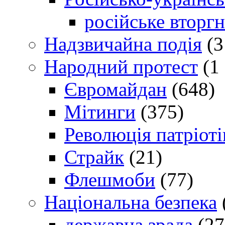
російське вторг
Надзвичайна подія
(3
Народний протест
(1 
Євромайдан
(648)
Мітинги
(375)
Революція патріоті
Страйк
(21)
Флешмоби
(77)
Національна безпека
державна зрада
(27