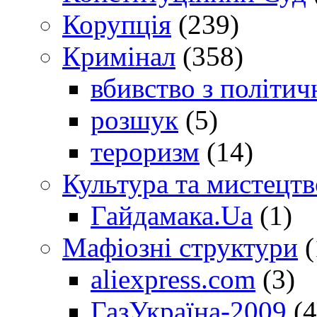
Корупція
(239)
Кримінал
(358)
вбивство з політич
розшук
(5)
тероризм
(14)
Культура та мистецтв
Гайдамака.Ua
(1)
Мафіозні структури
(
aliexpress.com
(3)
ГазУкраїна-2009
(4