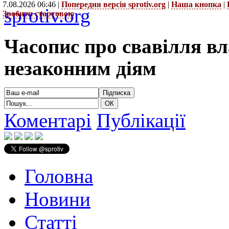
7.08.2026 06:46 |
Попередня версія sprotiv.org
|
Наша кнопка
|
sprotiv.org
Зробити стартовою
Часопис про свавілля в
незаконним діям
Коментарі
Публікації
Головна
Новини
Статті