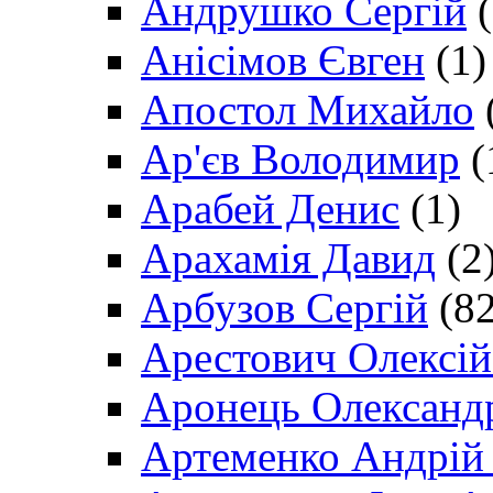
Андрушко Сергій
(
Анісімов Євген
(1)
Апостол Михайло
Ар'єв Володимир
(
Арабей Денис
(1)
Арахамія Давид
(2
Арбузов Сергій
(82
Арестович Олексі
Аронець Олександ
Артеменко Андрій