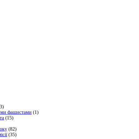
3)
кими фашистами
(1)
та
(15)
року
(82)
ісії
(35)