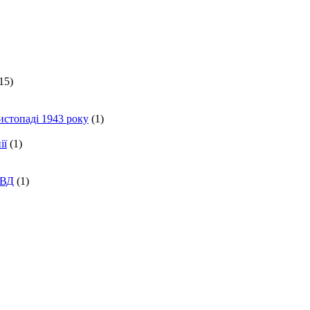
15)
истопаді 1943 року
(1)
ії
(1)
КВД
(1)