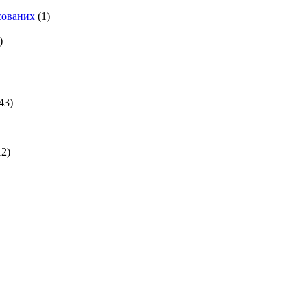
есованих
(1)
)
43)
2)