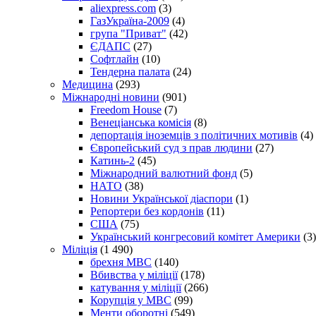
aliexpress.com
(3)
ГазУкраїна-2009
(4)
група "Приват"
(42)
ЄДАПС
(27)
Софтлайн
(10)
Тендерна палата
(24)
Медицина
(293)
Міжнародні новини
(901)
Freedom House
(7)
Венеціанська комісія
(8)
депортація іноземців з політичних мотивів
(4)
Європейський суд з прав людини
(27)
Катинь-2
(45)
Міжнародний валютний фонд
(5)
НАТО
(38)
Новини Української діаспори
(1)
Репортери без кордонів
(11)
США
(75)
Український конгресовий комітет Америки
(3)
Міліція
(1 490)
брехня МВС
(140)
Вбивства у міліції
(178)
катування у міліції
(266)
Корупція у МВС
(99)
Менти оборотні
(549)