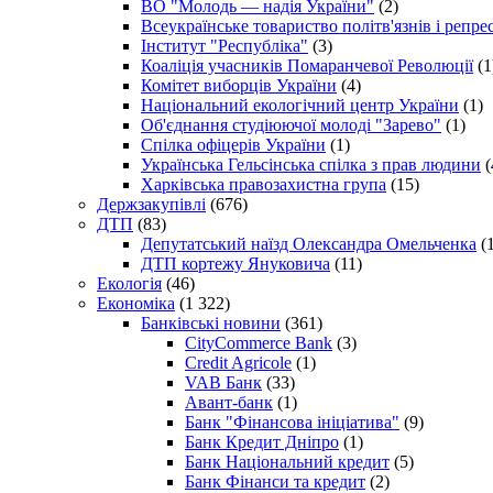
ВО "Молодь — надія України"
(2)
Всеукраїнське товариство політв'язнів і репр
Інститут "Республіка"
(3)
Коаліція учасників Помаранчевої Революції
(1
Комітет виборців України
(4)
Національний екологічний центр України
(1)
Об'єднання студіюючої молоді "Зарево"
(1)
Спілка офіцерів України
(1)
Українська Гельсінська спілка з прав людини
(
Харківська правозахистна група
(15)
Держзакупівлі
(676)
ДТП
(83)
Депутатський наїзд Олександра Омельченка
(1
ДТП кортежу Януковича
(11)
Екологія
(46)
Економіка
(1 322)
Банківські новини
(361)
CityCommerce Bank
(3)
Credit Agricole
(1)
VAB Банк
(33)
Авант-банк
(1)
Банк "Фінансова ініціатива"
(9)
Банк Кредит Дніпро
(1)
Банк Національний кредит
(5)
Банк Фінанси та кредит
(2)