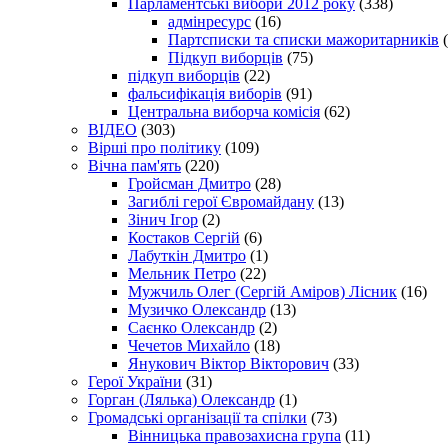
Парламентські вибори 2012 року
(338)
адмінресурс
(16)
Партсписки та списки мажоритарників
(
Підкуп виборців
(75)
підкуп виборців
(22)
фальсифікація виборів
(91)
Центральна виборча комісія
(62)
ВІДЕО
(303)
Вірші про політику
(109)
Вічна пам'ять
(220)
Гройсман Дмитро
(28)
Загиблі герої Євромайдану
(13)
Зінич Ігор
(2)
Костаков Сергій
(6)
Лабуткін Дмитро
(1)
Мельник Петро
(22)
Мужчиль Олег (Сергій Аміров) Лісник
(16)
Музичко Олександр
(13)
Саєнко Олександр
(2)
Чечетов Михайло
(18)
Янукович Віктор Вікторович
(33)
Герої України
(31)
Горган (Лялька) Олександр
(1)
Громадські організації та спілки
(73)
Вінницька правозахисна група
(11)