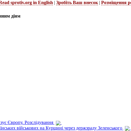
Read sprotiv.org in English
|
Зробіть Ваш внесок
|
Розміщення р
нним діям
изує Європу. Розслідування
раїнських військових на Курщині через держзраду Зеленського