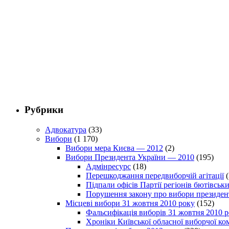
Рубрики
Адвокатура
(33)
Вибори
(1 170)
Вибори мера Києва — 2012
(2)
Вибори Президента України — 2010
(195)
Адмінресурс
(18)
Перешкоджання передвиборчій агітації
(
Підпали офісів Партії регіонів бютівсь
Порушення закону про вибори президен
Місцеві вибори 31 жовтня 2010 року
(152)
Фальсифікація виборів 31 жовтня 2010 
Хроніки Київської обласної виборчої ком