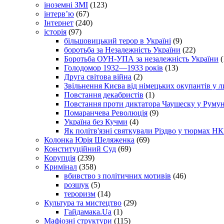
іноземні ЗМІ
(123)
інтерв’ю
(67)
Інтернет
(240)
історія
(97)
більшовицький терор в Україні
(9)
боротьба за Незалежність України
(22)
Боротьба ОУН-УПА за незалежність України
(
Голодомор 1932—1933 років
(13)
Друга світова війна
(2)
Звільнення Києва від німецьких окупантів у л
Повстання декабристів
(1)
Повстання проти диктатора Чаушеску у Румун
Помаранчева Революція
(9)
Україна без Кучми
(4)
Як політв'язні святкували Різдво у тюрмах Н
Колонка Юрія Шеляженка
(69)
Конституційний Суд
(69)
Корупція
(239)
Кримінал
(358)
вбивство з політичних мотивів
(46)
розшук
(5)
тероризм
(14)
Культура та мистецтво
(29)
Гайдамака.Ua
(1)
Мафіозні структури
(115)