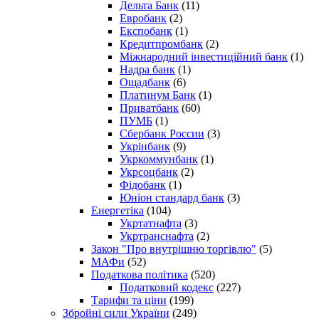
Дельта Банк
(11)
Евробанк
(2)
Експобанк
(1)
Кредитпромбанк
(2)
Міжнародний інвестиційний банк
(1)
Надра банк
(1)
Ощадбанк
(6)
Платинум Банк
(1)
Приватбанк
(60)
ПУМБ
(1)
Сбербанк России
(3)
Укрінбанк
(9)
Укркоммунбанк
(1)
Укрсоцбанк
(2)
Фідобанк
(1)
Юніон стандард банк
(3)
Енергетіка
(104)
Укртатнафта
(3)
Укртранснафта
(2)
Закон "Про внутрішню торгівлю"
(5)
МАФи
(52)
Податкова політика
(520)
Податковий кодекс
(227)
Тарифи та ціни
(199)
Збройні сили України
(249)