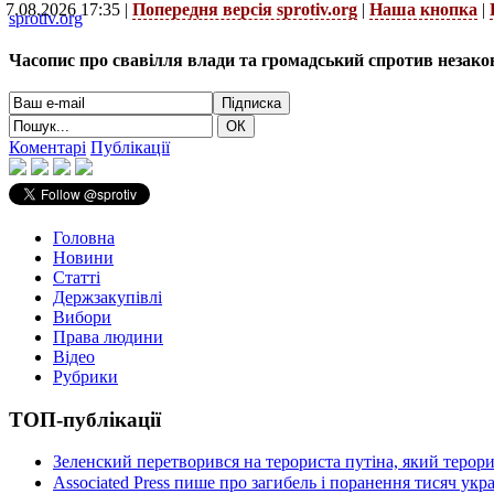
7.08.2026 17:35 |
Попередня версія sprotiv.org
|
Наша кнопка
|
sprotiv.org
Часопис про свавілля влади та громадський спротив незако
Коментарі
Публікації
Головна
Новини
Статті
Держзакупівлі
Вибори
Права людини
Відео
Рубрики
ТОП-публікації
Зеленский перетворився на терориста путіна, який терор
Associated Press пише про загибель і поранення тисяч ук