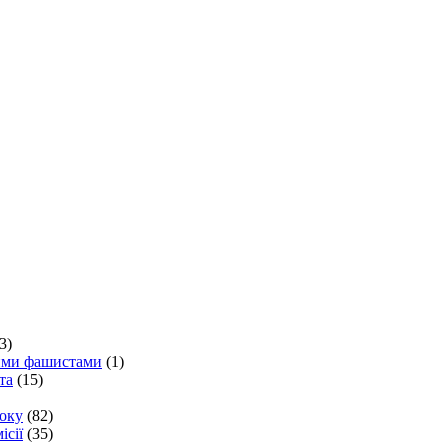
3)
кими фашистами
(1)
та
(15)
року
(82)
ісії
(35)