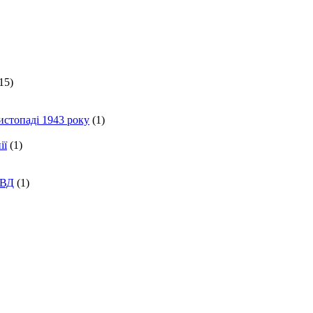
15)
истопаді 1943 року
(1)
ії
(1)
КВД
(1)