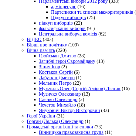
Парламентські вибори 2012 року
(338)
адмінресурс
(16)
Партсписки та списки мажоритарників
(
Підкуп виборців
(75)
підкуп виборців
(22)
фальсифікація виборів
(91)
Центральна виборча комісія
(62)
ВІДЕО
(303)
Вірші про політику
(109)
Вічна пам'ять
(220)
Гройсман Дмитро
(28)
Загиблі герої Євромайдану
(13)
Зінич Ігор
(2)
Костаков Сергій
(6)
Лабуткін Дмитро
(1)
Мельник Петро
(22)
Мужчиль Олег (Сергій Аміров) Лісник
(16)
Музичко Олександр
(13)
Саєнко Олександр
(2)
Чечетов Михайло
(18)
Янукович Віктор Вікторович
(33)
Герої України
(31)
Горган (Лялька) Олександр
(1)
Громадські організації та спілки
(73)
Вінницька правозахисна група
(11)