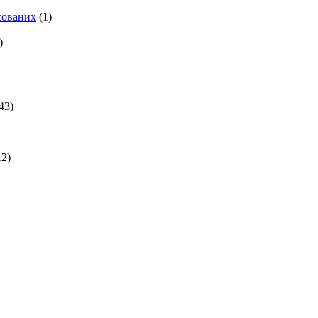
есованих
(1)
)
43)
2)