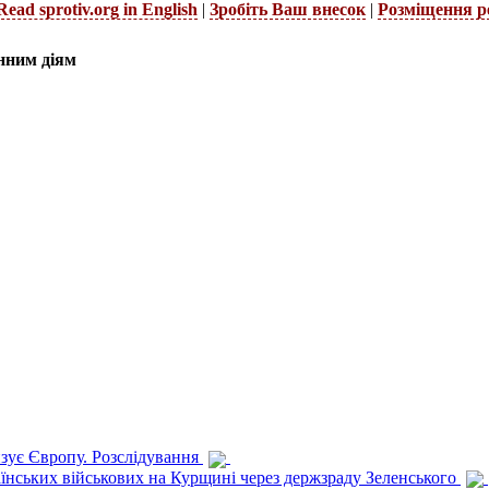
Read sprotiv.org in English
|
Зробіть Ваш внесок
|
Розміщення р
нним діям
изує Європу. Розслідування
раїнських військових на Курщині через держзраду Зеленського