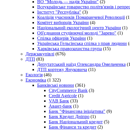
ВО "Молодь — надія України"
(2)
Всеукраїнське товариство політв'язнів і репр
Інститут "Республіка"
(3)
Коаліція учасників Помаранчевої Революції
(1
Комітет виборців України
(4)
Національний екологічний центр України
(1)
Об'єднання студіюючої молоді "Зарево"
(1)
Спілка офіцерів України
(1)
Українська Гельсінська спілка з прав людини
(
Харківська правозахистна група
(15)
Держзакупівлі
(676)
ДТП
(83)
Депутатський наїзд Олександра Омельченка
(1
ДТП кортежу Януковича
(11)
Екологія
(46)
Економіка
(1 322)
Банківські новини
(361)
CityCommerce Bank
(3)
Credit Agricole
(1)
VAB Банк
(33)
Авант-банк
(1)
Банк "Фінансова ініціатива"
(9)
Банк Кредит Дніпро
(1)
Банк Національний кредит
(5)
Банк Фінанси та кредит
(2)