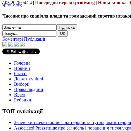
7.08.2026 04:54 |
Попередня версія sprotiv.org
|
Наша кнопка
|
sprotiv.org
Часопис про свавілля влади та громадський спротив незако
Коментарі
Публікації
Головна
Новини
Статті
Держзакупівлі
Вибори
Права людини
Відео
Рубрики
ТОП-публікації
Зеленский перетворився на терориста путіна, який терор
Associated Press пише про загибель і поранення тисяч ук