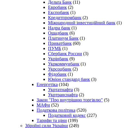
Дельта Банк
(11)
Евробанк
(2)
Експобанк
(1)
Кредитпромбанк
(2)
Міжнародний інвестиційний банк
(1)
Надра банк
(1)
Ощадбанк
(6)
Платинум Банк
(1)
Приватбанк
(60)
ПУМБ
(1)
Сбербанк России
(3)
Укрінбанк
(9)
Укркоммунбанк
(1)
Укрсоцбанк
(2)
Фідобанк
(1)
Юніон стандард банк
(3)
Енергетіка
(104)
Укртатнафта
(3)
Укртранснафта
(2)
Закон "Про внутрішню торгівлю"
(5)
МАФи
(52)
Податкова політика
(520)
Податковий кодекс
(227)
Тарифи та ціни
(199)
Збройні сили України
(249)