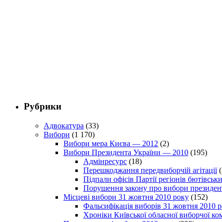
Рубрики
Адвокатура
(33)
Вибори
(1 170)
Вибори мера Києва — 2012
(2)
Вибори Президента України — 2010
(195)
Адмінресурс
(18)
Перешкоджання передвиборчій агітації
(
Підпали офісів Партії регіонів бютівсь
Порушення закону про вибори президен
Місцеві вибори 31 жовтня 2010 року
(152)
Фальсифікація виборів 31 жовтня 2010 
Хроніки Київської обласної виборчої ком