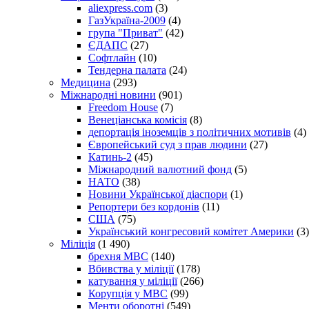
aliexpress.com
(3)
ГазУкраїна-2009
(4)
група "Приват"
(42)
ЄДАПС
(27)
Софтлайн
(10)
Тендерна палата
(24)
Медицина
(293)
Міжнародні новини
(901)
Freedom House
(7)
Венеціанська комісія
(8)
депортація іноземців з політичних мотивів
(4)
Європейський суд з прав людини
(27)
Катинь-2
(45)
Міжнародний валютний фонд
(5)
НАТО
(38)
Новини Української діаспори
(1)
Репортери без кордонів
(11)
США
(75)
Український конгресовий комітет Америки
(3)
Міліція
(1 490)
брехня МВС
(140)
Вбивства у міліції
(178)
катування у міліції
(266)
Корупція у МВС
(99)
Менти оборотні
(549)