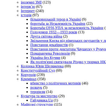
іноземні ЗМІ
(123)
інтерв’ю
(67)
Інтернет
(240)
історія
(97)
більшовицький терор в Україні
(9)
боротьба за Незалежність України
(22)
Боротьба ОУН-УПА за незалежність України
(
Голодомор 1932—1933 років
(13)
Друга світова війна
(2)
Звільнення Києва від німецьких окупантів у л
Повстання декабристів
(1)
Повстання проти диктатора Чаушеску у Румун
Помаранчева Революція
(9)
Україна без Кучми
(4)
Як політв'язні святкували Різдво у тюрмах Н
Колонка Юрія Шеляженка
(69)
Конституційний Суд
(69)
Корупція
(239)
Кримінал
(358)
вбивство з політичних мотивів
(46)
розшук
(5)
тероризм
(14)
Культура та мистецтво
(29)
Гайдамака.Ua
(1)
Мафіозні структури
(115)