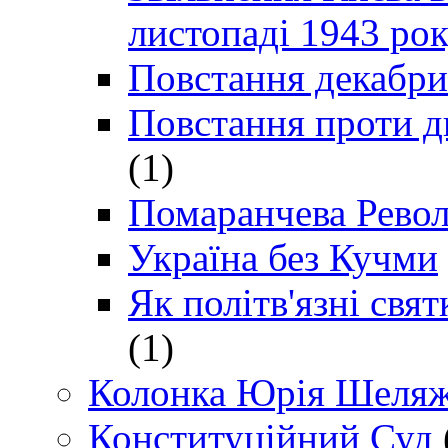
листопаді 1943 ро
Повстання декабри
Повстання проти д
(1)
Помаранчева Рево
Україна без Кучми
Як політв'язні св
(1)
Колонка Юрія Шеляж
Конституційний Суд