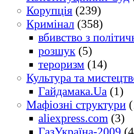
Корупція
(239)
Кримінал
(358)
вбивство з політич
розшук
(5)
тероризм
(14)
Культура та мистецтв
Гайдамака.Ua
(1)
Мафіозні структури
(
aliexpress.com
(3)
ГазУкраїна-2009
(4