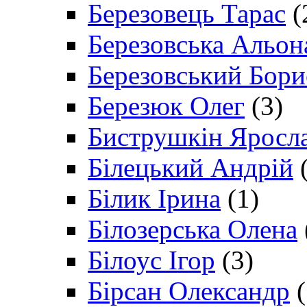
Березовець Тарас
(
Березовська Альон
Березовський Бори
Березюк Олег
(3)
Биструшкін Яросл
Білецький Андрій
(
Білик Ірина
(1)
Білозерська Олена
Білоус Ігор
(3)
Бірсан Олександр
(