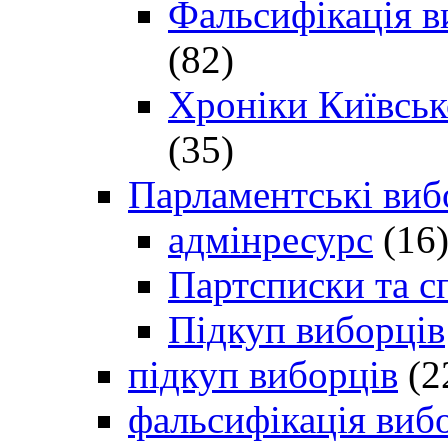
Фальсифікація в
(82)
Хроніки Київсько
(35)
Парламентські виб
адмінресурс
(16
Партсписки та с
Підкуп виборців
підкуп виборців
(2
фальсифікація виб