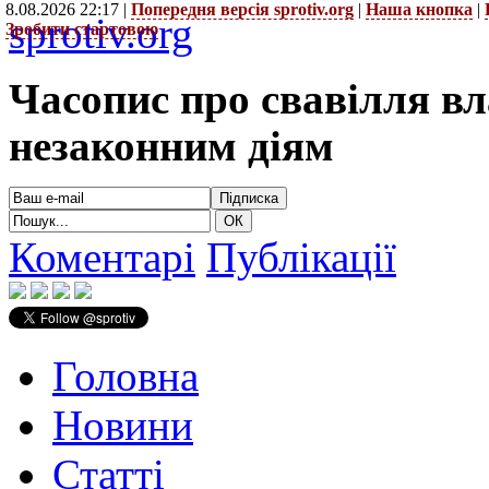
8.08.2026 22:17 |
Попередня версія sprotiv.org
|
Наша кнопка
|
sprotiv.org
Зробити стартовою
Часопис про свавілля в
незаконним діям
Коментарі
Публікації
Головна
Новини
Статті