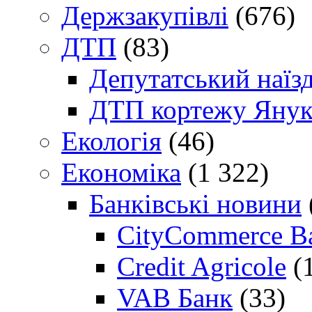
Держзакупівлі
(676)
ДТП
(83)
Депутатський наїз
ДТП кортежу Янук
Екологія
(46)
Економіка
(1 322)
Банківські новини
CityCommerce B
Credit Agricole
(
VAB Банк
(33)