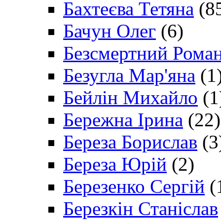
Бахтеєва Тетяна
(8
Бачун Олег
(6)
Безсмертний Рома
Безугла Мар'яна
(1
Бейлін Михайло
(1
Бережна Ірина
(22)
Береза Борислав
(3
Береза Юрій
(2)
Березенко Сергій
(
Березкін Станіслав