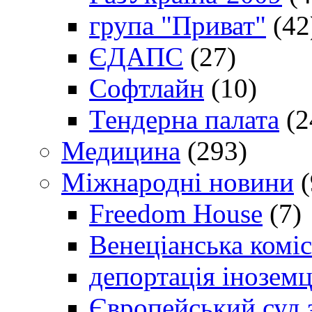
група "Приват"
(42
ЄДАПС
(27)
Софтлайн
(10)
Тендерна палата
(2
Медицина
(293)
Міжнародні новини
(
Freedom House
(7)
Венеціанська коміс
депортація іноземц
Європейський суд 