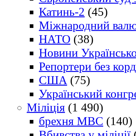
Катинь-2
(45)
Міжнародний валю
НАТО
(38)
Новини Українсько
Репортери без корд
США
(75)
Український конгр
Міліція
(1 490)
брехня МВС
(140)
Вбивства у міліції