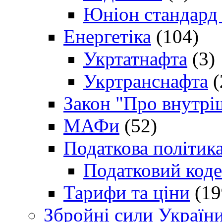
Юніон стандард
Енергетіка
(104)
Укртатнафта
(3)
Укртранснафта
(
Закон "Про внутрі
МАФи
(52)
Податкова політик
Податковий коде
Тарифи та ціни
(19
Збройні сили Україн