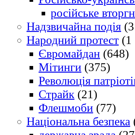
російське вторг
Надзвичайна подія
(3
Народний протест
(1 
Євромайдан
(648)
Мітинги
(375)
Революція патріоті
Страйк
(21)
Флешмоби
(77)
Національна безпека
державна зрада
(27