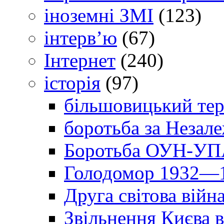
іноземні ЗМІ
(123)
інтерв’ю
(67)
Інтернет
(240)
історія
(97)
більшовицький тер
боротьба за Незал
Боротьба ОУН-УПА
Голодомор 1932—1
Друга світова війн
Звільнення Києва в