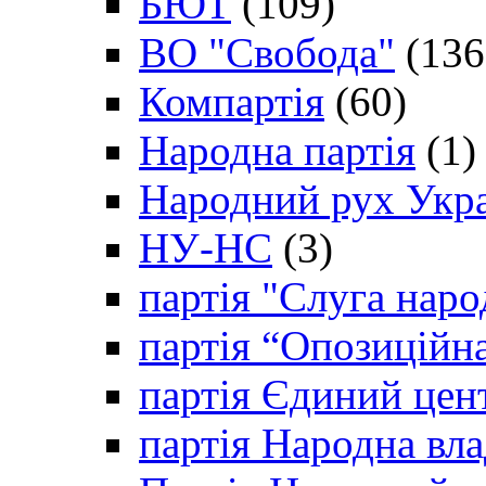
БЮТ
(109)
ВО "Свобода"
(136
Компартія
(60)
Народна партія
(1)
Народний рух Укр
НУ-НС
(3)
партія "Слуга наро
партія “Опозиційн
партія Єдиний цен
партія Народна вла