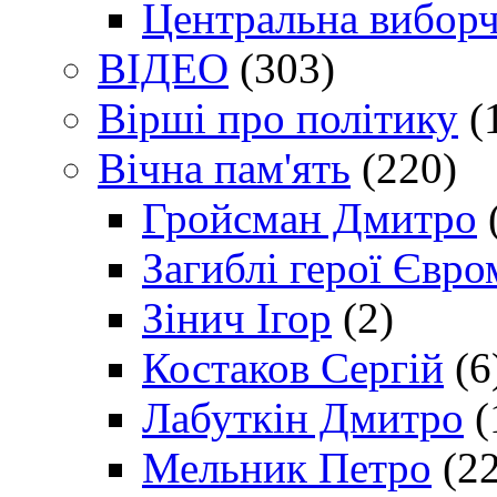
Центральна виборч
ВІДЕО
(303)
Вірші про політику
(
Вічна пам'ять
(220)
Гройсман Дмитро
Загиблі герої Євр
Зінич Ігор
(2)
Костаков Сергій
(6
Лабуткін Дмитро
(
Мельник Петро
(22