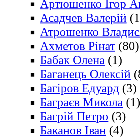
Артюшенко Ігор А
Асадчев Валерій
(1
Атрошенко Владис
Ахметов Рінат
(80)
Бабак Олена
(1)
Баганець Олексій
(
Багіров Едуард
(3)
Баграєв Микола
(1
Багрій Петро
(3)
Баканов Іван
(4)