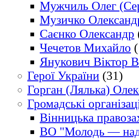
Мужчиль Олег (Сер
Музичко Олександ
Саєнко Олександр
Чечетов Михайло
(
Янукович Віктор В
Герої України
(31)
Горган (Лялька) Оле
Громадські організаці
Вінницька правоза
ВО "Молодь — над