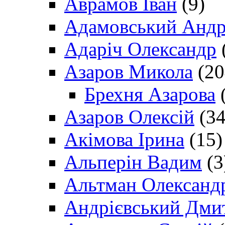
Аврамов Іван
(9)
Адамовський Андр
Адаріч Олександр
Азаров Микола
(20
Брехня Азарова
(
Азаров Олексій
(34
Акімова Ірина
(15)
Альперін Вадим
(3
Альтман Олександ
Андрієвський Дми