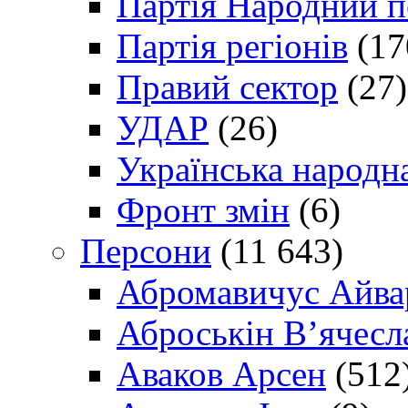
Партія Народний 
Партія регіонів
(17
Правий сектор
(27)
УДАР
(26)
Українська народна
Фронт змін
(6)
Персони
(11 643)
Абромавичус Айва
Аброськін В’ячесл
Аваков Арсен
(512