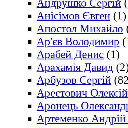
Андрушко Сергій
(
Анісімов Євген
(1)
Апостол Михайло
Ар'єв Володимир
(
Арабей Денис
(1)
Арахамія Давид
(2
Арбузов Сергій
(82
Арестович Олексі
Аронець Олександ
Артеменко Андрій