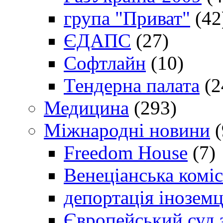
група "Приват"
(42
ЄДАПС
(27)
Софтлайн
(10)
Тендерна палата
(2
Медицина
(293)
Міжнародні новини
(
Freedom House
(7)
Венеціанська коміс
депортація іноземц
Європейський суд 