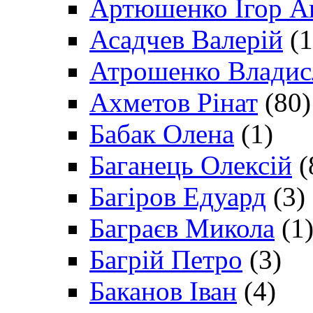
Артюшенко Ігор А
Асадчев Валерій
(1
Атрошенко Владис
Ахметов Рінат
(80)
Бабак Олена
(1)
Баганець Олексій
(
Багіров Едуард
(3)
Баграєв Микола
(1
Багрій Петро
(3)
Баканов Іван
(4)