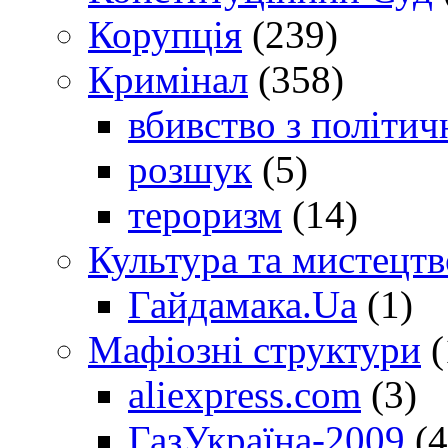
Корупція
(239)
Кримінал
(358)
вбивство з політич
розшук
(5)
тероризм
(14)
Культура та мистецтв
Гайдамака.Ua
(1)
Мафіозні структури
(
aliexpress.com
(3)
ГазУкраїна-2009
(4