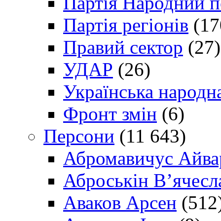
Партія Народний 
Партія регіонів
(17
Правий сектор
(27)
УДАР
(26)
Українська народна
Фронт змін
(6)
Персони
(11 643)
Абромавичус Айва
Аброськін В’ячесл
Аваков Арсен
(512