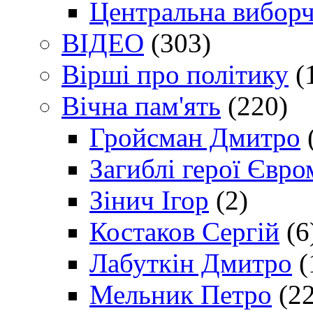
Центральна виборч
ВІДЕО
(303)
Вірші про політику
(
Вічна пам'ять
(220)
Гройсман Дмитро
Загиблі герої Євр
Зінич Ігор
(2)
Костаков Сергій
(6
Лабуткін Дмитро
(
Мельник Петро
(22