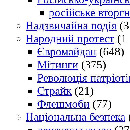
російське вторг
Надзвичайна подія
(3
Народний протест
(1 
Євромайдан
(648)
Мітинги
(375)
Революція патріоті
Страйк
(21)
Флешмоби
(77)
Національна безпека
державна зрада
(27