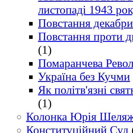
листопаді 1943 ро
Повстання декабри
Повстання проти д
(1)
Помаранчева Рево
Україна без Кучми
Як політв'язні св
(1)
Колонка Юрія Шеляж
Конституційний Суд