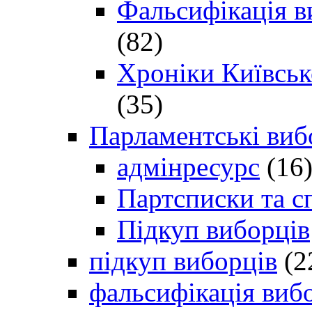
Фальсифікація в
(82)
Хроніки Київсько
(35)
Парламентські виб
адмінресурс
(16
Партсписки та с
Підкуп виборців
підкуп виборців
(2
фальсифікація виб