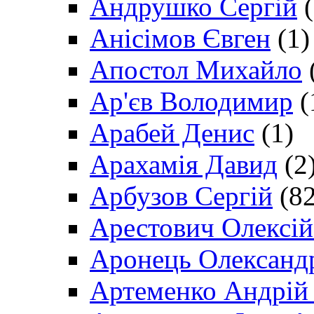
Андрушко Сергій
(
Анісімов Євген
(1)
Апостол Михайло
Ар'єв Володимир
(
Арабей Денис
(1)
Арахамія Давид
(2
Арбузов Сергій
(82
Арестович Олексі
Аронець Олександ
Артеменко Андрій