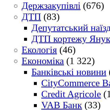
Держзакупівлі
(676)
ДТП
(83)
Депутатський наїз
ДТП кортежу Янук
Екологія
(46)
Економіка
(1 322)
Банківські новини
CityCommerce B
Credit Agricole
(
VAB Банк
(33)