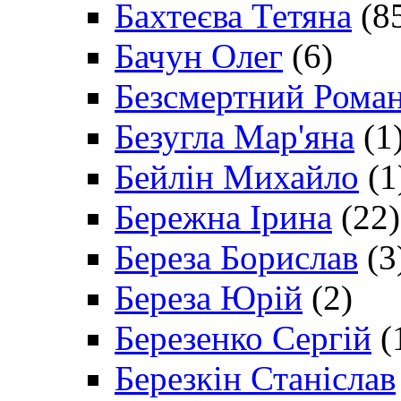
Бахтеєва Тетяна
(8
Бачун Олег
(6)
Безсмертний Рома
Безугла Мар'яна
(1
Бейлін Михайло
(1
Бережна Ірина
(22)
Береза Борислав
(3
Береза Юрій
(2)
Березенко Сергій
(
Березкін Станіслав