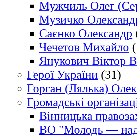
Мужчиль Олег (Сер
Музичко Олександ
Саєнко Олександр
Чечетов Михайло
(
Янукович Віктор В
Герої України
(31)
Горган (Лялька) Оле
Громадські організаці
Вінницька правоза
ВО "Молодь — над