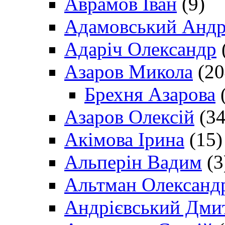
Аврамов Іван
(9)
Адамовський Андр
Адаріч Олександр
Азаров Микола
(20
Брехня Азарова
(
Азаров Олексій
(34
Акімова Ірина
(15)
Альперін Вадим
(3
Альтман Олександ
Андрієвський Дми