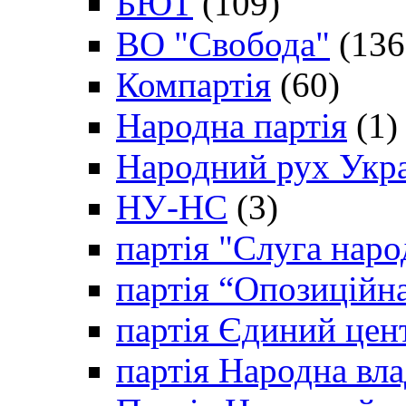
БЮТ
(109)
ВО "Свобода"
(136
Компартія
(60)
Народна партія
(1)
Народний рух Укр
НУ-НС
(3)
партія "Слуга наро
партія “Опозиційн
партія Єдиний цен
партія Народна вла