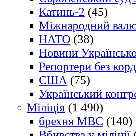
Катинь-2
(45)
Міжнародний валю
НАТО
(38)
Новини Українсько
Репортери без корд
США
(75)
Український конгр
Міліція
(1 490)
брехня МВС
(140)
Вбивства у міліції