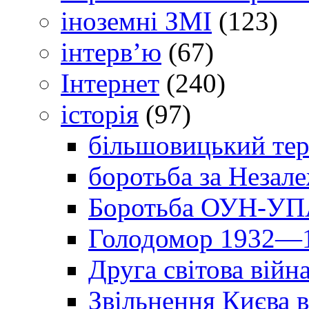
іноземні ЗМІ
(123)
інтерв’ю
(67)
Інтернет
(240)
історія
(97)
більшовицький тер
боротьба за Незал
Боротьба ОУН-УПА
Голодомор 1932—1
Друга світова війн
Звільнення Києва в