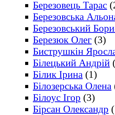
Березовець Тарас
(
Березовська Альон
Березовський Бори
Березюк Олег
(3)
Биструшкін Яросл
Білецький Андрій
(
Білик Ірина
(1)
Білозерська Олена
Білоус Ігор
(3)
Бірсан Олександр
(