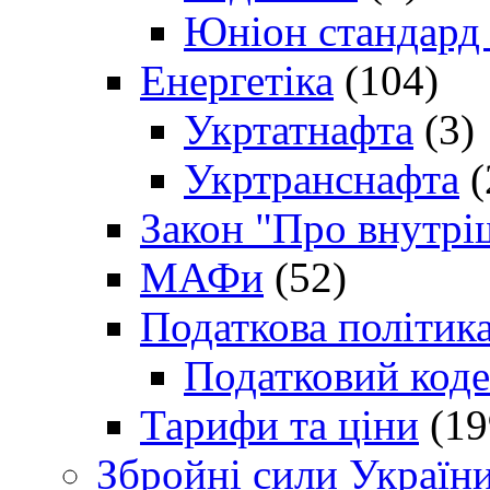
Юніон стандард
Енергетіка
(104)
Укртатнафта
(3)
Укртранснафта
(
Закон "Про внутрі
МАФи
(52)
Податкова політик
Податковий коде
Тарифи та ціни
(19
Збройні сили Україн