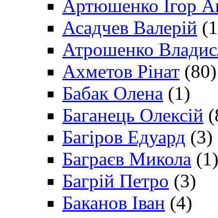
Артюшенко Ігор А
Асадчев Валерій
(1
Атрошенко Владис
Ахметов Рінат
(80)
Бабак Олена
(1)
Баганець Олексій
(
Багіров Едуард
(3)
Баграєв Микола
(1
Багрій Петро
(3)
Баканов Іван
(4)