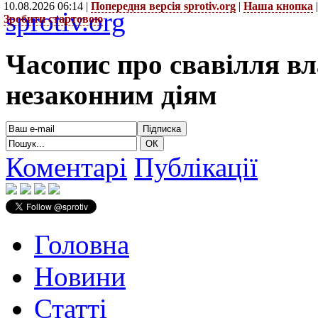
10.08.2026 06:14 |
Попередня версія sprotiv.org
|
Наша кнопка
sprotiv.org
Зробити стартовою
Часопис про свавілля в
незаконним діям
Коментарі
Публікації
Головна
Новини
Статті