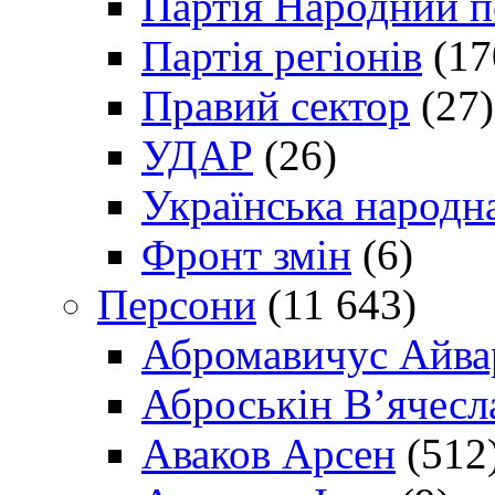
Партія Народний 
Партія регіонів
(17
Правий сектор
(27)
УДАР
(26)
Українська народна
Фронт змін
(6)
Персони
(11 643)
Абромавичус Айва
Аброськін В’ячесл
Аваков Арсен
(512