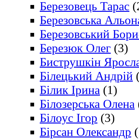
Березовець Тарас
(
Березовська Альон
Березовський Бори
Березюк Олег
(3)
Биструшкін Яросл
Білецький Андрій
(
Білик Ірина
(1)
Білозерська Олена
Білоус Ігор
(3)
Бірсан Олександр
(