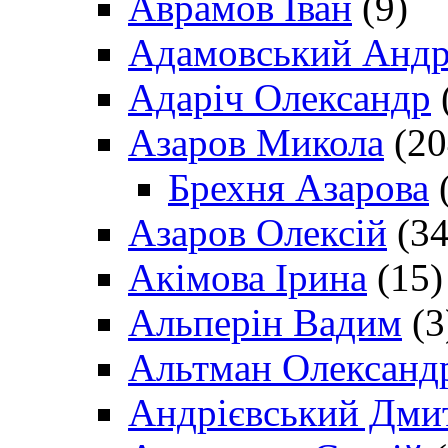
Аврамов Іван
(9)
Адамовський Андр
Адаріч Олександр
Азаров Микола
(20
Брехня Азарова
(
Азаров Олексій
(34
Акімова Ірина
(15)
Альперін Вадим
(3
Альтман Олександ
Андрієвський Дми