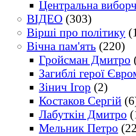
Центральна виборч
ВІДЕО
(303)
Вірші про політику
(
Вічна пам'ять
(220)
Гройсман Дмитро
Загиблі герої Євр
Зінич Ігор
(2)
Костаков Сергій
(6
Лабуткін Дмитро
(
Мельник Петро
(22