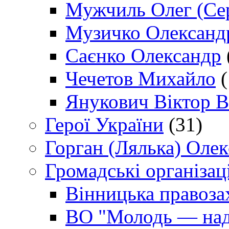
Мужчиль Олег (Сер
Музичко Олександ
Саєнко Олександр
Чечетов Михайло
(
Янукович Віктор В
Герої України
(31)
Горган (Лялька) Оле
Громадські організаці
Вінницька правоза
ВО "Молодь — над