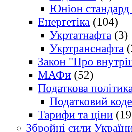
Юніон стандард
Енергетіка
(104)
Укртатнафта
(3)
Укртранснафта
(
Закон "Про внутрі
МАФи
(52)
Податкова політик
Податковий коде
Тарифи та ціни
(19
Збройні сили Україн