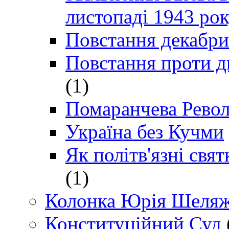
листопаді 1943 ро
Повстання декабри
Повстання проти д
(1)
Помаранчева Рево
Україна без Кучми
Як політв'язні св
(1)
Колонка Юрія Шеляж
Конституційний Суд