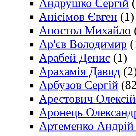
Андрушко Сергій
(
Анісімов Євген
(1)
Апостол Михайло
Ар'єв Володимир
(
Арабей Денис
(1)
Арахамія Давид
(2
Арбузов Сергій
(82
Арестович Олексі
Аронець Олександ
Артеменко Андрій