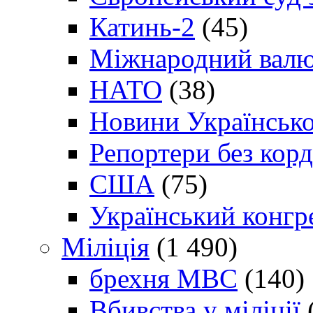
Катинь-2
(45)
Міжнародний валю
НАТО
(38)
Новини Українсько
Репортери без корд
США
(75)
Український конгр
Міліція
(1 490)
брехня МВС
(140)
Вбивства у міліції