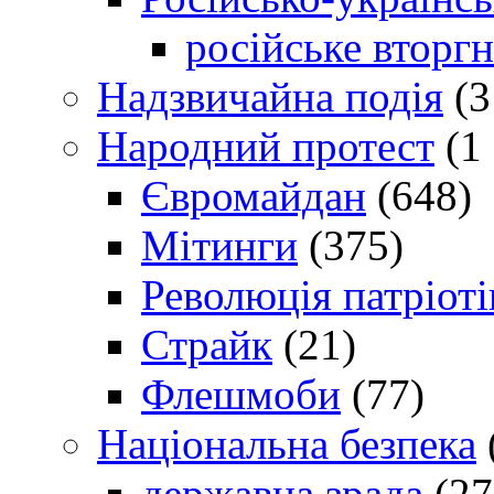
російське вторг
Надзвичайна подія
(3
Народний протест
(1 
Євромайдан
(648)
Мітинги
(375)
Революція патріоті
Страйк
(21)
Флешмоби
(77)
Національна безпека
державна зрада
(27