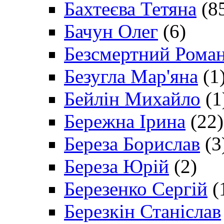
Бахтеєва Тетяна
(8
Бачун Олег
(6)
Безсмертний Рома
Безугла Мар'яна
(1
Бейлін Михайло
(1
Бережна Ірина
(22)
Береза Борислав
(3
Береза Юрій
(2)
Березенко Сергій
(
Березкін Станіслав