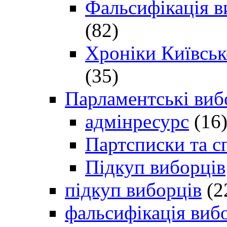
Фальсифікація в
(82)
Хроніки Київсько
(35)
Парламентські виб
адмінресурс
(16
Партсписки та с
Підкуп виборців
підкуп виборців
(2
фальсифікація виб