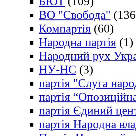
БЮТ
(109)
ВО "Свобода"
(136
Компартія
(60)
Народна партія
(1)
Народний рух Укр
НУ-НС
(3)
партія "Слуга наро
партія “Опозиційн
партія Єдиний цен
партія Народна вла