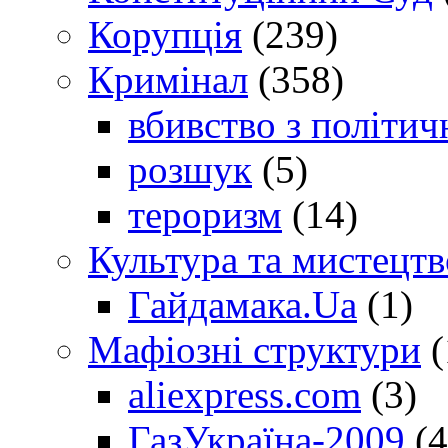
Корупція
(239)
Кримінал
(358)
вбивство з політич
розшук
(5)
тероризм
(14)
Культура та мистецтв
Гайдамака.Ua
(1)
Мафіозні структури
(
aliexpress.com
(3)
ГазУкраїна-2009
(4