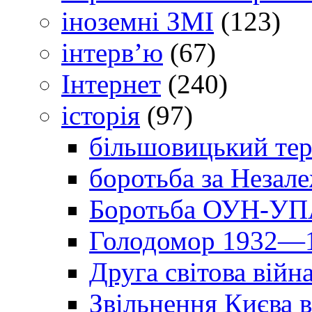
іноземні ЗМІ
(123)
інтерв’ю
(67)
Інтернет
(240)
історія
(97)
більшовицький тер
боротьба за Незал
Боротьба ОУН-УПА
Голодомор 1932—1
Друга світова війн
Звільнення Києва в