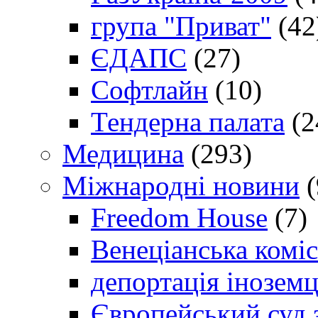
група "Приват"
(42
ЄДАПС
(27)
Софтлайн
(10)
Тендерна палата
(2
Медицина
(293)
Міжнародні новини
(
Freedom House
(7)
Венеціанська коміс
депортація іноземц
Європейський суд 