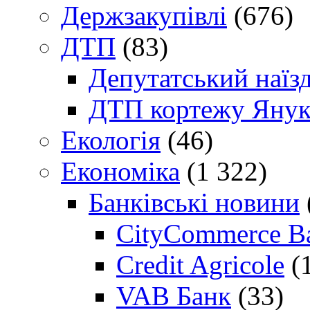
Держзакупівлі
(676)
ДТП
(83)
Депутатський наїз
ДТП кортежу Янук
Екологія
(46)
Економіка
(1 322)
Банківські новини
CityCommerce B
Credit Agricole
(
VAB Банк
(33)