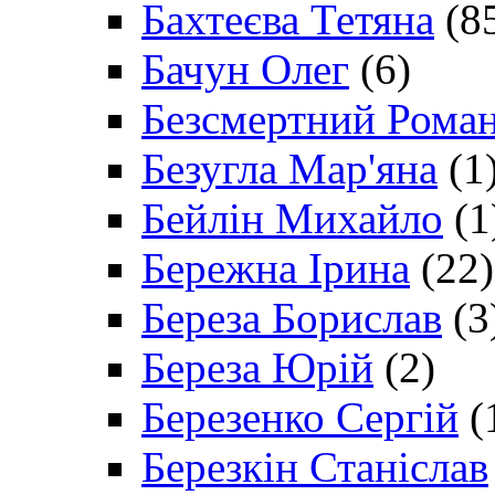
Бахтеєва Тетяна
(8
Бачун Олег
(6)
Безсмертний Рома
Безугла Мар'яна
(1
Бейлін Михайло
(1
Бережна Ірина
(22)
Береза Борислав
(3
Береза Юрій
(2)
Березенко Сергій
(
Березкін Станіслав