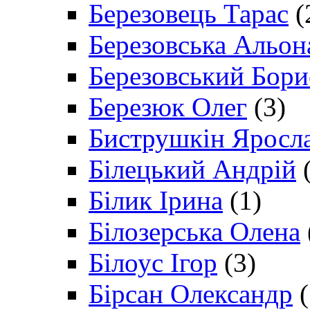
Березовець Тарас
(
Березовська Альон
Березовський Бори
Березюк Олег
(3)
Биструшкін Яросл
Білецький Андрій
(
Білик Ірина
(1)
Білозерська Олена
Білоус Ігор
(3)
Бірсан Олександр
(