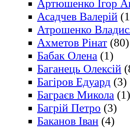
Артюшенко Ігор А
Асадчев Валерій
(1
Атрошенко Владис
Ахметов Рінат
(80)
Бабак Олена
(1)
Баганець Олексій
(
Багіров Едуард
(3)
Баграєв Микола
(1
Багрій Петро
(3)
Баканов Іван
(4)