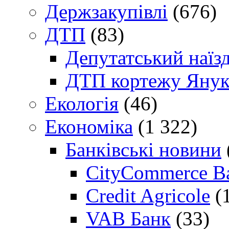
Держзакупівлі
(676)
ДТП
(83)
Депутатський наїз
ДТП кортежу Янук
Екологія
(46)
Економіка
(1 322)
Банківські новини
CityCommerce B
Credit Agricole
(
VAB Банк
(33)