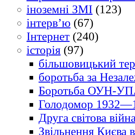
іноземні ЗМІ
(123)
інтерв’ю
(67)
Інтернет
(240)
історія
(97)
більшовицький тер
боротьба за Незал
Боротьба ОУН-УПА
Голодомор 1932—1
Друга світова війн
Звільнення Києва в