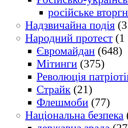
російське вторг
Надзвичайна подія
(3
Народний протест
(1 
Євромайдан
(648)
Мітинги
(375)
Революція патріоті
Страйк
(21)
Флешмоби
(77)
Національна безпека
державна зрада
(27