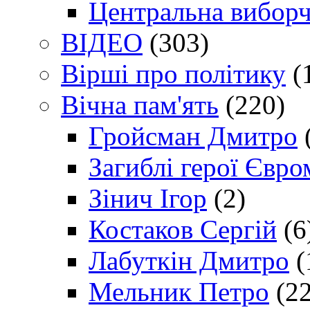
Центральна виборч
ВІДЕО
(303)
Вірші про політику
(
Вічна пам'ять
(220)
Гройсман Дмитро
Загиблі герої Євр
Зінич Ігор
(2)
Костаков Сергій
(6
Лабуткін Дмитро
(
Мельник Петро
(22