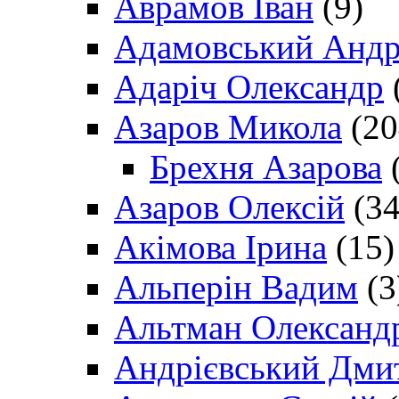
Аврамов Іван
(9)
Адамовський Андр
Адаріч Олександр
Азаров Микола
(20
Брехня Азарова
(
Азаров Олексій
(34
Акімова Ірина
(15)
Альперін Вадим
(3
Альтман Олександ
Андрієвський Дми