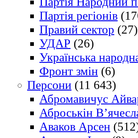
Партія Народний 
Партія регіонів
(17
Правий сектор
(27)
УДАР
(26)
Українська народна
Фронт змін
(6)
Персони
(11 643)
Абромавичус Айва
Аброськін В’ячесл
Аваков Арсен
(512