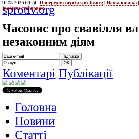
10.08.2026 09:24 |
Попередня версія sprotiv.org
|
Наша кнопка
sprotiv.org
Зробити стартовою
Часопис про свавілля в
незаконним діям
Коментарі
Публікації
Головна
Новини
Статті