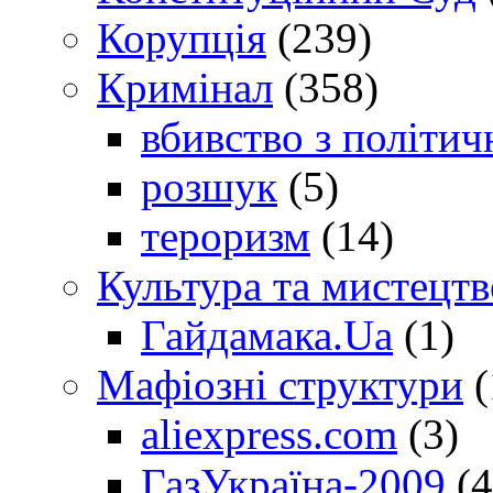
Корупція
(239)
Кримінал
(358)
вбивство з політич
розшук
(5)
тероризм
(14)
Культура та мистецтв
Гайдамака.Ua
(1)
Мафіозні структури
(
aliexpress.com
(3)
ГазУкраїна-2009
(4