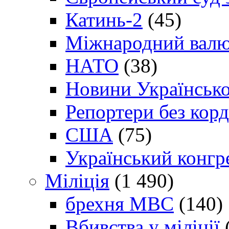
Катинь-2
(45)
Міжнародний валю
НАТО
(38)
Новини Українсько
Репортери без корд
США
(75)
Український конгр
Міліція
(1 490)
брехня МВС
(140)
Вбивства у міліції