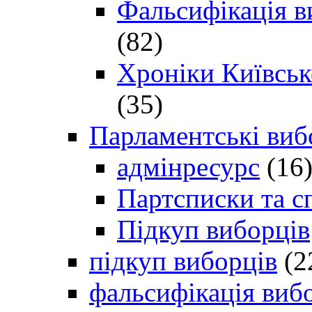
Фальсифікація в
(82)
Хроніки Київсько
(35)
Парламентські виб
адмінресурс
(16
Партсписки та с
Підкуп виборців
підкуп виборців
(2
фальсифікація виб