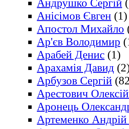
Андрушко Сергій
(
Анісімов Євген
(1)
Апостол Михайло
Ар'єв Володимир
(
Арабей Денис
(1)
Арахамія Давид
(2
Арбузов Сергій
(82
Арестович Олексі
Аронець Олександ
Артеменко Андрій