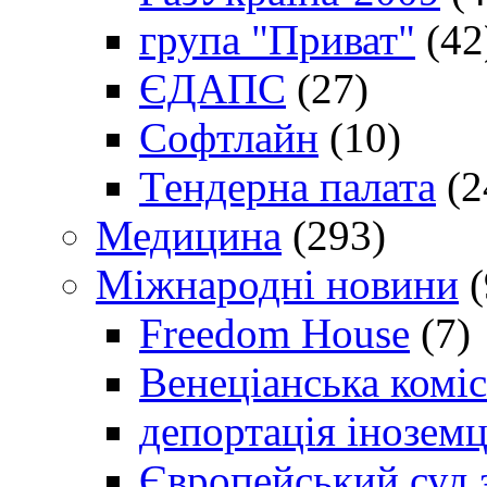
група "Приват"
(42
ЄДАПС
(27)
Софтлайн
(10)
Тендерна палата
(2
Медицина
(293)
Міжнародні новини
(
Freedom House
(7)
Венеціанська коміс
депортація іноземц
Європейський суд 