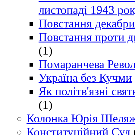
листопаді 1943 ро
Повстання декабри
Повстання проти д
(1)
Помаранчева Рево
Україна без Кучми
Як політв'язні св
(1)
Колонка Юрія Шеляж
Конституційний Суд