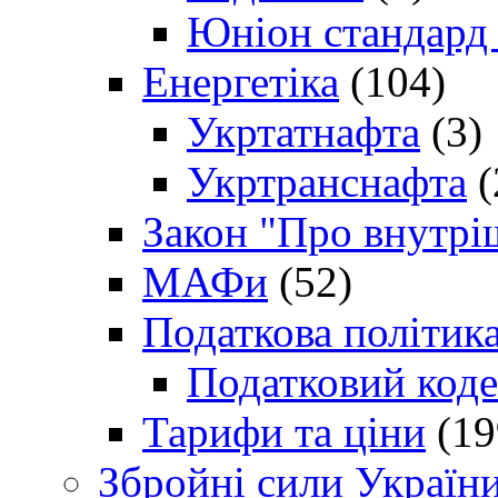
Юніон стандард
Енергетіка
(104)
Укртатнафта
(3)
Укртранснафта
(
Закон "Про внутрі
МАФи
(52)
Податкова політик
Податковий коде
Тарифи та ціни
(19
Збройні сили Україн