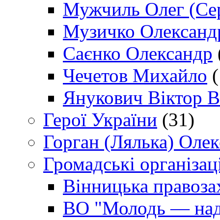
Мужчиль Олег (Сер
Музичко Олександ
Саєнко Олександр
Чечетов Михайло
(
Янукович Віктор В
Герої України
(31)
Горган (Лялька) Оле
Громадські організаці
Вінницька правоза
ВО "Молодь — над