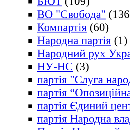
БЮТ
(109)
ВО "Свобода"
(136
Компартія
(60)
Народна партія
(1)
Народний рух Укр
НУ-НС
(3)
партія "Слуга наро
партія “Опозиційн
партія Єдиний цен
партія Народна вла