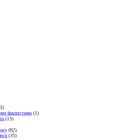
3)
кими фашистами
(1)
та
(15)
року
(82)
ісії
(35)