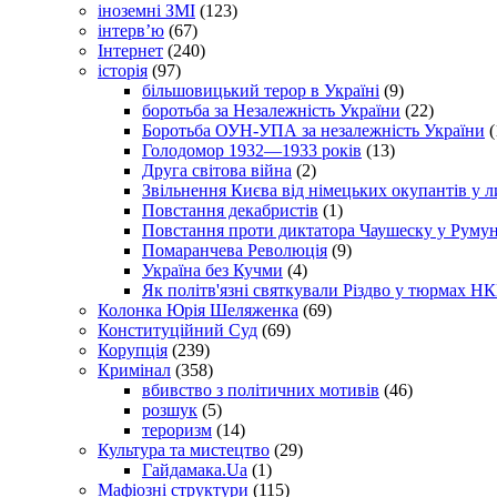
іноземні ЗМІ
(123)
інтерв’ю
(67)
Інтернет
(240)
історія
(97)
більшовицький терор в Україні
(9)
боротьба за Незалежність України
(22)
Боротьба ОУН-УПА за незалежність України
(
Голодомор 1932—1933 років
(13)
Друга світова війна
(2)
Звільнення Києва від німецьких окупантів у л
Повстання декабристів
(1)
Повстання проти диктатора Чаушеску у Румун
Помаранчева Революція
(9)
Україна без Кучми
(4)
Як політв'язні святкували Різдво у тюрмах Н
Колонка Юрія Шеляженка
(69)
Конституційний Суд
(69)
Корупція
(239)
Кримінал
(358)
вбивство з політичних мотивів
(46)
розшук
(5)
тероризм
(14)
Культура та мистецтво
(29)
Гайдамака.Ua
(1)
Мафіозні структури
(115)