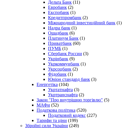
Дельта Банк
(11)
Евробанк
(2)
Експобанк
(1)
Кредитпромбанк
(2)
Міжнародний інвестиційний банк
(1)
Надра банк
(1)
Ощадбанк
(6)
Платинум Банк
(1)
Приватбанк
(60)
ПУМБ
(1)
Сбербанк России
(3)
Укрінбанк
(9)
Укркоммунбанк
(1)
Укрсоцбанк
(2)
Фідобанк
(1)
Юніон стандард банк
(3)
Енергетіка
(104)
Укртатнафта
(3)
Укртранснафта
(2)
Закон "Про внутрішню торгівлю"
(5)
МАФи
(52)
Податкова політика
(520)
Податковий кодекс
(227)
Тарифи та ціни
(199)
Збройні сили України
(249)