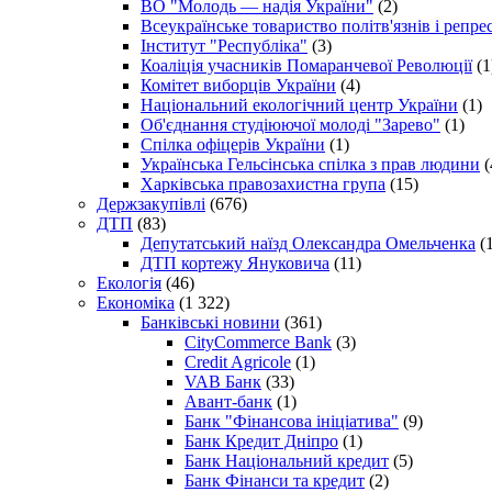
ВО "Молодь — надія України"
(2)
Всеукраїнське товариство політв'язнів і репр
Інститут "Республіка"
(3)
Коаліція учасників Помаранчевої Революції
(1
Комітет виборців України
(4)
Національний екологічний центр України
(1)
Об'єднання студіюючої молоді "Зарево"
(1)
Спілка офіцерів України
(1)
Українська Гельсінська спілка з прав людини
(
Харківська правозахистна група
(15)
Держзакупівлі
(676)
ДТП
(83)
Депутатський наїзд Олександра Омельченка
(1
ДТП кортежу Януковича
(11)
Екологія
(46)
Економіка
(1 322)
Банківські новини
(361)
CityCommerce Bank
(3)
Credit Agricole
(1)
VAB Банк
(33)
Авант-банк
(1)
Банк "Фінансова ініціатива"
(9)
Банк Кредит Дніпро
(1)
Банк Національний кредит
(5)
Банк Фінанси та кредит
(2)