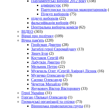
Парламентські вибори 2012 року
(338)
адмінресурс
(16)
Партсписки та списки мажоритарників
(
Підкуп виборців
(75)
підкуп виборців
(22)
фальсифікація виборів
(91)
Центральна виборча комісія
(62)
ВІДЕО
(303)
Вірші про політику
(109)
Вічна пам'ять
(220)
Гройсман Дмитро
(28)
Загиблі герої Євромайдану
(13)
Зінич Ігор
(2)
Костаков Сергій
(6)
Лабуткін Дмитро
(1)
Мельник Петро
(22)
Мужчиль Олег (Сергій Аміров) Лісник
(16)
Музичко Олександр
(13)
Саєнко Олександр
(2)
Чечетов Михайло
(18)
Янукович Віктор Вікторович
(33)
Герої України
(31)
Горган (Лялька) Олександр
(1)
Громадські організації та спілки
(73)
Вінницька правозахисна група
(11)