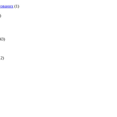
есованих
(1)
)
43)
2)