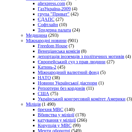
aliexpress.com
(3)
ГазУкраїна-2009
(4)
група "Приват"
(42)
ЄДАПС
(27)
Софтлайн
(10)
Тендерна палата
(24)
Медицина
(293)
Міжнародні новини
(901)
Freedom House
(7)
Венеціанська комісія
(8)
депортація іноземців з політичних мотивів
(4)
Європейський суд з прав людини
(27)
Катинь-2
(45)
Міжнародний валютний фонд
(5)
НАТО
(38)
Новини Української діаспори
(1)
Репортери без кордонів
(11)
США
(75)
Український конгресовий комітет Америки
(3)
Міліція
(1 490)
брехня МВС
(140)
Вбивства у міліції
(178)
катування у міліції
(266)
Корупція у МВС
(99)
Менти оборотні
(549)