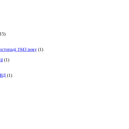
15)
истопаді 1943 року
(1)
ії
(1)
КВД
(1)