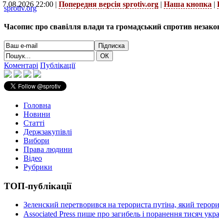
7.08.2026 22:00 |
Попередня версія sprotiv.org
|
Наша кнопка
|
sprotiv.org
Часопис про свавілля влади та громадський спротив незако
Коментарі
Публікації
Головна
Новини
Статті
Держзакупівлі
Вибори
Права людини
Відео
Рубрики
ТОП-публікації
Зеленский перетворився на терориста путіна, який терор
Associated Press пише про загибель і поранення тисяч ук