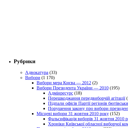
Рубрики
Адвокатура
(33)
Вибори
(1 170)
Вибори мера Києва — 2012
(2)
Вибори Президента України — 2010
(195)
Адмінресурс
(18)
Перешкоджання передвиборчій агітації
(
Підпали офісів Партії регіонів бютівсь
Порушення закону про вибори президен
Місцеві вибори 31 жовтня 2010 року
(152)
Фальсифікація виборів 31 жовтня 2010 
Хроніки Київської обласної виборчої ком