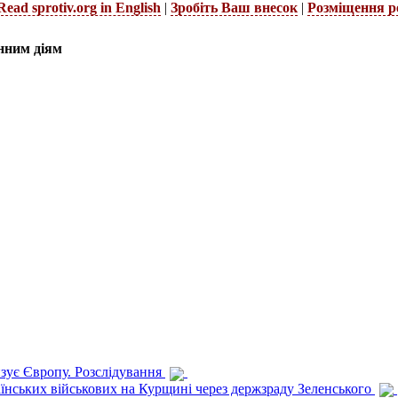
Read sprotiv.org in English
|
Зробіть Ваш внесок
|
Розміщення р
нним діям
изує Європу. Розслідування
раїнських військових на Курщині через держзраду Зеленського