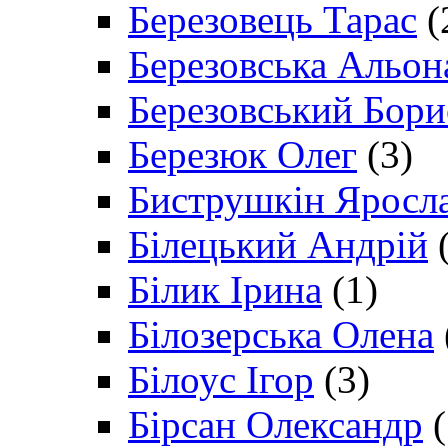
Березовець Тарас
(
Березовська Альон
Березовський Бори
Березюк Олег
(3)
Биструшкін Яросл
Білецький Андрій
(
Білик Ірина
(1)
Білозерська Олена
Білоус Ігор
(3)
Бірсан Олександр
(