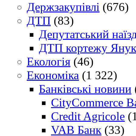
Держзакупівлі
(676)
ДТП
(83)
Депутатський наїз
ДТП кортежу Янук
Екологія
(46)
Економіка
(1 322)
Банківські новини
CityCommerce B
Credit Agricole
(
VAB Банк
(33)