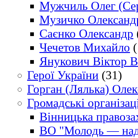
Мужчиль Олег (Сер
Музичко Олександ
Саєнко Олександр
Чечетов Михайло
(
Янукович Віктор В
Герої України
(31)
Горган (Лялька) Оле
Громадські організаці
Вінницька правоза
ВО "Молодь — над