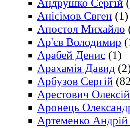
Андрушко Сергій
(
Анісімов Євген
(1)
Апостол Михайло
Ар'єв Володимир
(
Арабей Денис
(1)
Арахамія Давид
(2
Арбузов Сергій
(82
Арестович Олексі
Аронець Олександ
Артеменко Андрій