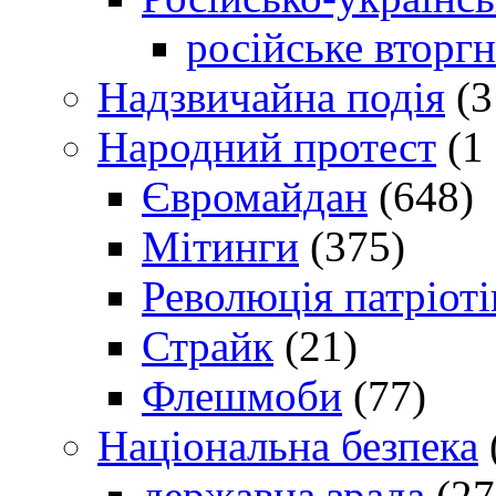
російське вторг
Надзвичайна подія
(3
Народний протест
(1 
Євромайдан
(648)
Мітинги
(375)
Революція патріоті
Страйк
(21)
Флешмоби
(77)
Національна безпека
державна зрада
(27