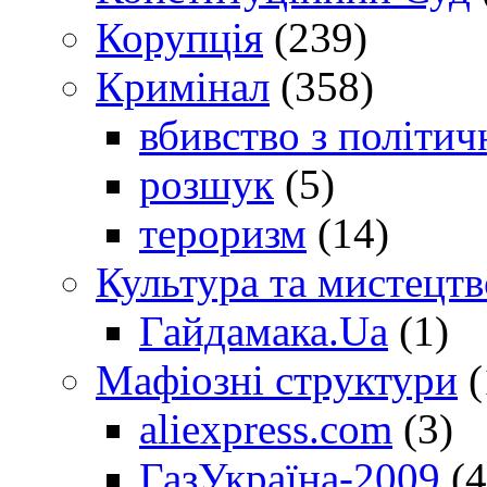
Корупція
(239)
Кримінал
(358)
вбивство з політич
розшук
(5)
тероризм
(14)
Культура та мистецтв
Гайдамака.Ua
(1)
Мафіозні структури
(
aliexpress.com
(3)
ГазУкраїна-2009
(4