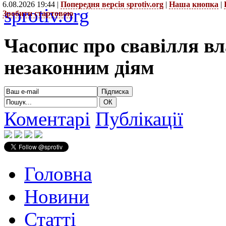
6.08.2026 19:44 |
Попередня версія sprotiv.org
|
Наша кнопка
|
sprotiv.org
Зробити стартовою
Часопис про свавілля в
незаконним діям
Коментарі
Публікації
Головна
Новини
Статті