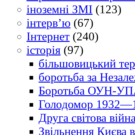
іноземні ЗМІ
(123)
інтерв’ю
(67)
Інтернет
(240)
історія
(97)
більшовицький тер
боротьба за Незал
Боротьба ОУН-УПА
Голодомор 1932—1
Друга світова війн
Звільнення Києва в