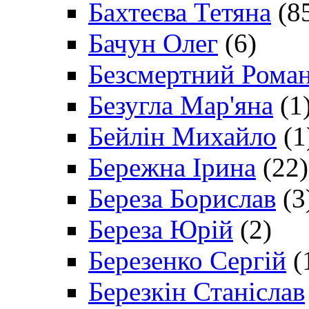
Бахтеєва Тетяна
(8
Бачун Олег
(6)
Безсмертний Рома
Безугла Мар'яна
(1
Бейлін Михайло
(1
Бережна Ірина
(22)
Береза Борислав
(3
Береза Юрій
(2)
Березенко Сергій
(
Березкін Станіслав