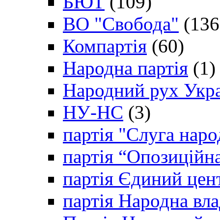
БЮТ
(109)
ВО "Свобода"
(136
Компартія
(60)
Народна партія
(1)
Народний рух Укр
НУ-НС
(3)
партія "Слуга наро
партія “Опозиційн
партія Єдиний цен
партія Народна вла