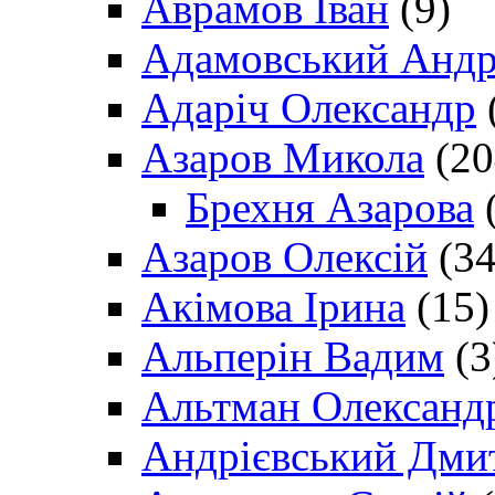
Аврамов Іван
(9)
Адамовський Андр
Адаріч Олександр
Азаров Микола
(20
Брехня Азарова
(
Азаров Олексій
(34
Акімова Ірина
(15)
Альперін Вадим
(3
Альтман Олександ
Андрієвський Дми