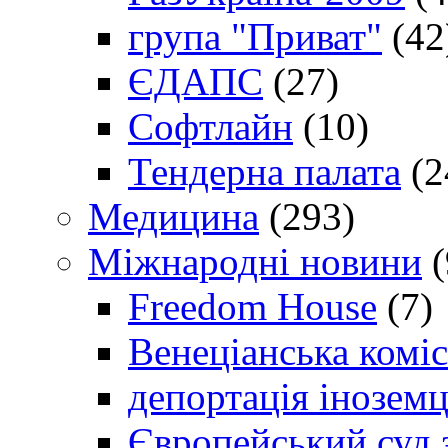
група "Приват"
(42
ЄДАПС
(27)
Софтлайн
(10)
Тендерна палата
(2
Медицина
(293)
Міжнародні новини
(
Freedom House
(7)
Венеціанська коміс
депортація іноземц
Європейський суд 