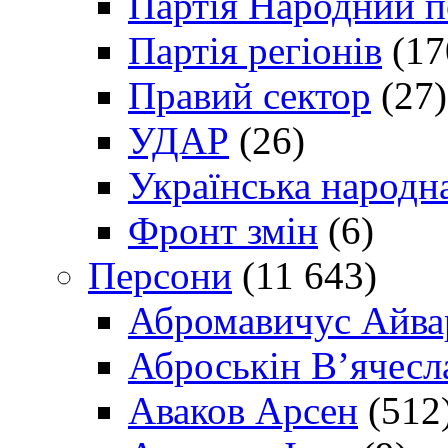
Партія Народний 
Партія регіонів
(17
Правий сектор
(27)
УДАР
(26)
Українська народна
Фронт змін
(6)
Персони
(11 643)
Абромавичус Айва
Аброськін В’ячесл
Аваков Арсен
(512