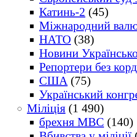
Катинь-2
(45)
Міжнародний валю
НАТО
(38)
Новини Українсько
Репортери без корд
США
(75)
Український конгр
Міліція
(1 490)
брехня МВС
(140)
Вбивства у міліції