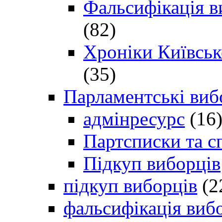
Фальсифікація в
(82)
Хроніки Київсько
(35)
Парламентські виб
адмінресурс
(16
Партсписки та с
Підкуп виборців
підкуп виборців
(2
фальсифікація виб