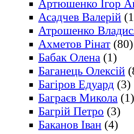
Артюшенко Ігор А
Асадчев Валерій
(1
Атрошенко Владис
Ахметов Рінат
(80)
Бабак Олена
(1)
Баганець Олексій
(
Багіров Едуард
(3)
Баграєв Микола
(1
Багрій Петро
(3)
Баканов Іван
(4)