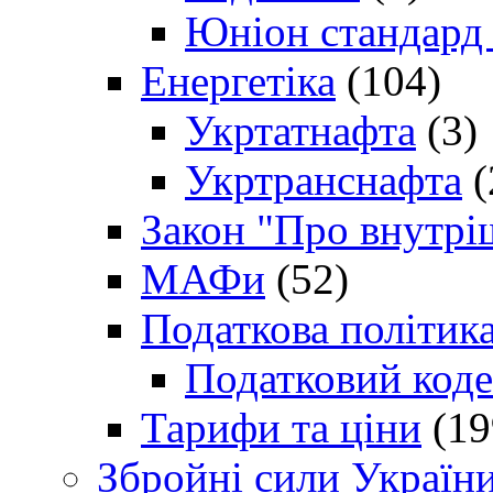
Юніон стандард
Енергетіка
(104)
Укртатнафта
(3)
Укртранснафта
(
Закон "Про внутрі
МАФи
(52)
Податкова політик
Податковий коде
Тарифи та ціни
(19
Збройні сили Україн