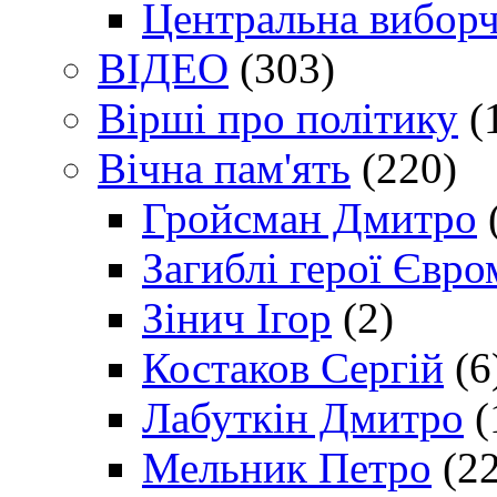
Центральна виборч
ВІДЕО
(303)
Вірші про політику
(
Вічна пам'ять
(220)
Гройсман Дмитро
Загиблі герої Євр
Зінич Ігор
(2)
Костаков Сергій
(6
Лабуткін Дмитро
(
Мельник Петро
(22