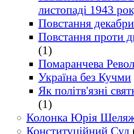
листопаді 1943 ро
Повстання декабри
Повстання проти д
(1)
Помаранчева Рево
Україна без Кучми
Як політв'язні св
(1)
Колонка Юрія Шеляж
Конституційний Суд