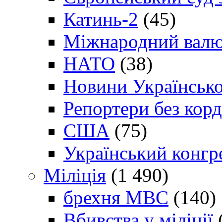
Катинь-2
(45)
Міжнародний валю
НАТО
(38)
Новини Українсько
Репортери без корд
США
(75)
Український конгр
Міліція
(1 490)
брехня МВС
(140)
Вбивства у міліції