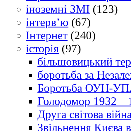
іноземні ЗМІ
(123)
інтерв’ю
(67)
Інтернет
(240)
історія
(97)
більшовицький тер
боротьба за Незал
Боротьба ОУН-УПА
Голодомор 1932—1
Друга світова війн
Звільнення Києва в