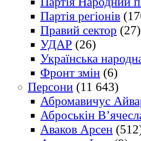
Партія Народний 
Партія регіонів
(17
Правий сектор
(27)
УДАР
(26)
Українська народна
Фронт змін
(6)
Персони
(11 643)
Абромавичус Айва
Аброськін В’ячесл
Аваков Арсен
(512