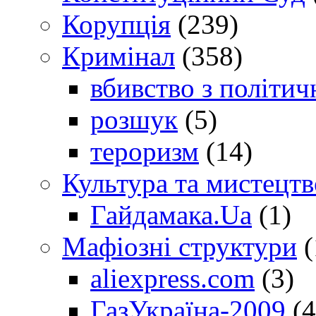
Корупція
(239)
Кримінал
(358)
вбивство з політич
розшук
(5)
тероризм
(14)
Культура та мистецтв
Гайдамака.Ua
(1)
Мафіозні структури
(
aliexpress.com
(3)
ГазУкраїна-2009
(4