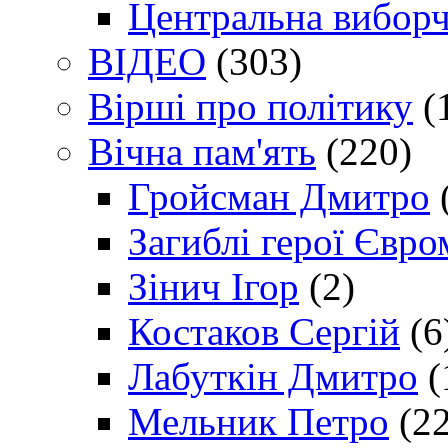
Центральна виборч
ВІДЕО
(303)
Вірші про політику
(
Вічна пам'ять
(220)
Гройсман Дмитро
Загиблі герої Євр
Зінич Ігор
(2)
Костаков Сергій
(6
Лабуткін Дмитро
(
Мельник Петро
(22