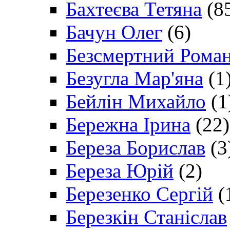
Бахтеєва Тетяна
(8
Бачун Олег
(6)
Безсмертний Рома
Безугла Мар'яна
(1
Бейлін Михайло
(1
Бережна Ірина
(22)
Береза Борислав
(3
Береза Юрій
(2)
Березенко Сергій
(
Березкін Станіслав