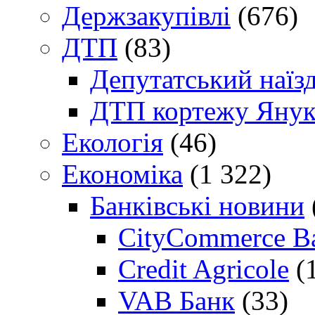
Держзакупівлі
(676)
ДТП
(83)
Депутатський наїз
ДТП кортежу Янук
Екологія
(46)
Економіка
(1 322)
Банківські новини
CityCommerce B
Credit Agricole
(
VAB Банк
(33)