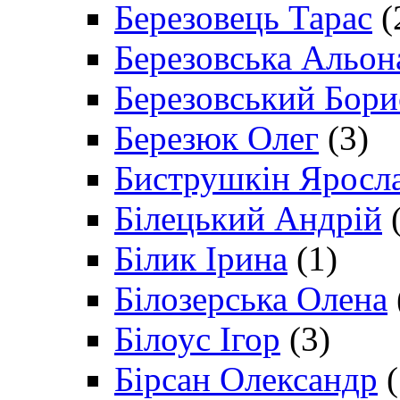
Березовець Тарас
(
Березовська Альон
Березовський Бори
Березюк Олег
(3)
Биструшкін Яросл
Білецький Андрій
(
Білик Ірина
(1)
Білозерська Олена
Білоус Ігор
(3)
Бірсан Олександр
(