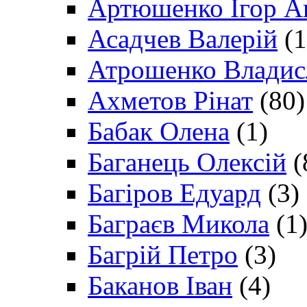
Артюшенко Ігор А
Асадчев Валерій
(1
Атрошенко Владис
Ахметов Рінат
(80)
Бабак Олена
(1)
Баганець Олексій
(
Багіров Едуард
(3)
Баграєв Микола
(1
Багрій Петро
(3)
Баканов Іван
(4)