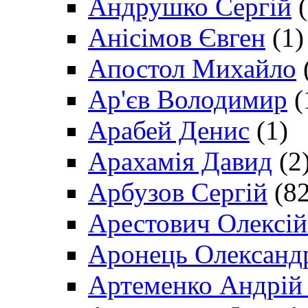
Андрушко Сергій
(
Анісімов Євген
(1)
Апостол Михайло
Ар'єв Володимир
(
Арабей Денис
(1)
Арахамія Давид
(2
Арбузов Сергій
(82
Арестович Олексі
Аронець Олександ
Артеменко Андрій