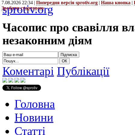
7.08.2026 22:34 |
Попередня версія sprotiv.org
|
Наша кнопка
|
sprotiv.org
Зробити стартовою
Часопис про свавілля в
незаконним діям
Коментарі
Публікації
Головна
Новини
Статті