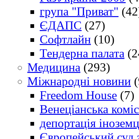
група "Приват"
(42
ЄДАПС
(27)
Софтлайн
(10)
Тендерна палата
(2
Медицина
(293)
Міжнародні новини
(
Freedom House
(7)
Венеціанська коміс
депортація іноземц
Європейський суд 