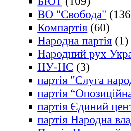
БЮТ
(109)
ВО "Свобода"
(136
Компартія
(60)
Народна партія
(1)
Народний рух Укр
НУ-НС
(3)
партія "Слуга наро
партія “Опозиційн
партія Єдиний цен
партія Народна вла