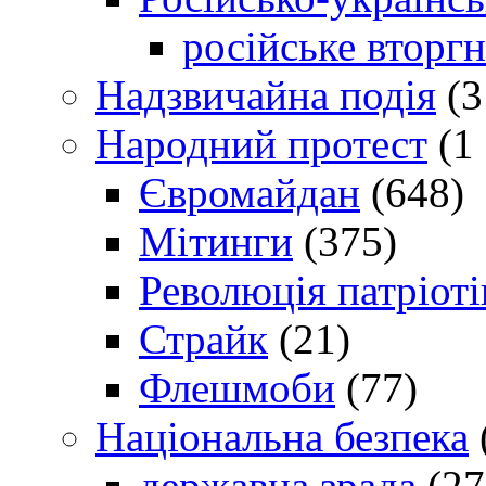
російське вторг
Надзвичайна подія
(3
Народний протест
(1 
Євромайдан
(648)
Мітинги
(375)
Революція патріоті
Страйк
(21)
Флешмоби
(77)
Національна безпека
державна зрада
(27