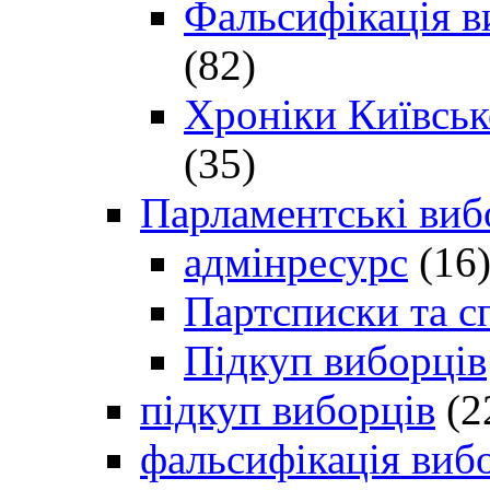
Фальсифікація в
(82)
Хроніки Київсько
(35)
Парламентські виб
адмінресурс
(16
Партсписки та с
Підкуп виборців
підкуп виборців
(2
фальсифікація виб