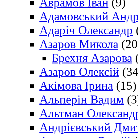
Аврамов Іван
(9)
Адамовський Андр
Адаріч Олександр
Азаров Микола
(20
Брехня Азарова
(
Азаров Олексій
(34
Акімова Ірина
(15)
Альперін Вадим
(3
Альтман Олександ
Андрієвський Дми