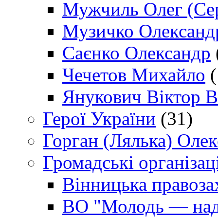
Мужчиль Олег (Сер
Музичко Олександ
Саєнко Олександр
Чечетов Михайло
(
Янукович Віктор В
Герої України
(31)
Горган (Лялька) Оле
Громадські організаці
Вінницька правоза
ВО "Молодь — над