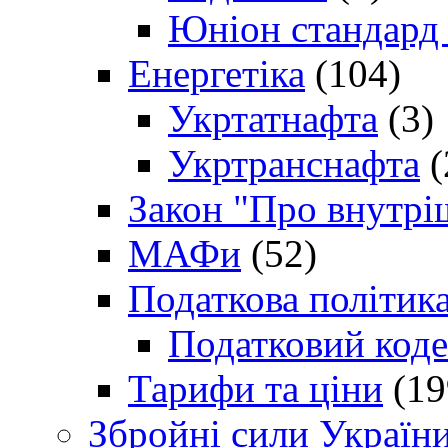
Юніон стандард
Енергетіка
(104)
Укртатнафта
(3)
Укртранснафта
(
Закон "Про внутрі
МАФи
(52)
Податкова політик
Податковий коде
Тарифи та ціни
(19
Збройні сили Україн