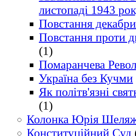
листопаді 1943 ро
Повстання декабри
Повстання проти д
(1)
Помаранчева Рево
Україна без Кучми
Як політв'язні св
(1)
Колонка Юрія Шеляж
Конституційний Суд