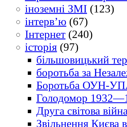
іноземні ЗМІ
(123)
інтерв’ю
(67)
Інтернет
(240)
історія
(97)
більшовицький тер
боротьба за Незал
Боротьба ОУН-УПА
Голодомор 1932—1
Друга світова війн
Звільнення Києва в