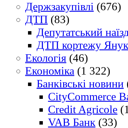
Держзакупівлі
(676)
ДТП
(83)
Депутатський наїз
ДТП кортежу Янук
Екологія
(46)
Економіка
(1 322)
Банківські новини
CityCommerce B
Credit Agricole
(
VAB Банк
(33)