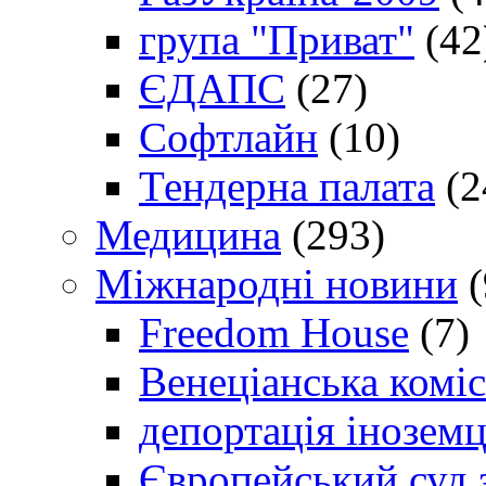
група "Приват"
(42
ЄДАПС
(27)
Софтлайн
(10)
Тендерна палата
(2
Медицина
(293)
Міжнародні новини
(
Freedom House
(7)
Венеціанська коміс
депортація іноземц
Європейський суд 