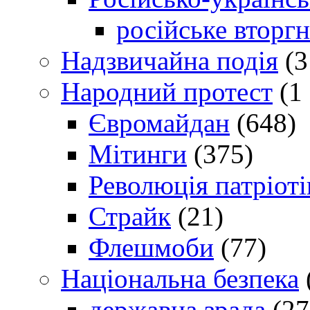
російське вторг
Надзвичайна подія
(3
Народний протест
(1 
Євромайдан
(648)
Мітинги
(375)
Революція патріоті
Страйк
(21)
Флешмоби
(77)
Національна безпека
державна зрада
(27