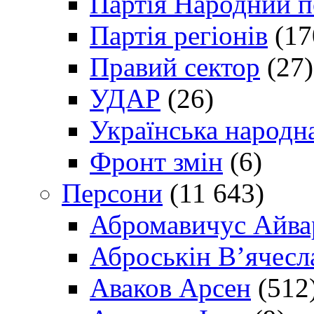
Партія Народний 
Партія регіонів
(17
Правий сектор
(27)
УДАР
(26)
Українська народна
Фронт змін
(6)
Персони
(11 643)
Абромавичус Айва
Аброськін В’ячесл
Аваков Арсен
(512