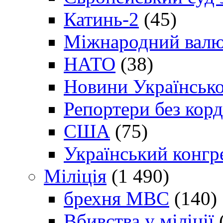
Катинь-2
(45)
Міжнародний валю
НАТО
(38)
Новини Українсько
Репортери без корд
США
(75)
Український конгр
Міліція
(1 490)
брехня МВС
(140)
Вбивства у міліції