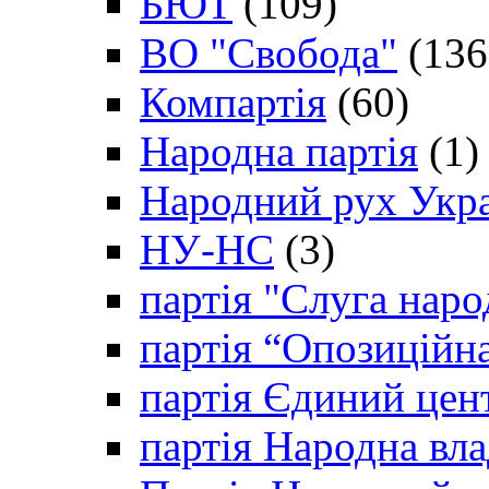
БЮТ
(109)
ВО "Свобода"
(136
Компартія
(60)
Народна партія
(1)
Народний рух Укр
НУ-НС
(3)
партія "Слуга наро
партія “Опозиційн
партія Єдиний цен
партія Народна вла