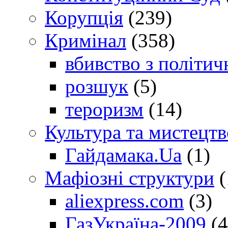
Корупція
(239)
Кримінал
(358)
вбивство з політич
розшук
(5)
тероризм
(14)
Культура та мистецтв
Гайдамака.Ua
(1)
Мафіозні структури
(
aliexpress.com
(3)
ГазУкраїна-2009
(4