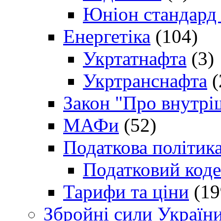
Юніон стандард
Енергетіка
(104)
Укртатнафта
(3)
Укртранснафта
(
Закон "Про внутрі
МАФи
(52)
Податкова політик
Податковий коде
Тарифи та ціни
(19
Збройні сили Україн