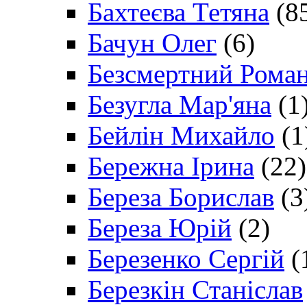
Бахтеєва Тетяна
(8
Бачун Олег
(6)
Безсмертний Рома
Безугла Мар'яна
(1
Бейлін Михайло
(1
Бережна Ірина
(22)
Береза Борислав
(3
Береза Юрій
(2)
Березенко Сергій
(
Березкін Станіслав