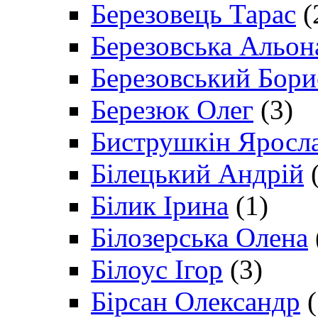
Березовець Тарас
(
Березовська Альон
Березовський Бори
Березюк Олег
(3)
Биструшкін Яросл
Білецький Андрій
(
Білик Ірина
(1)
Білозерська Олена
Білоус Ігор
(3)
Бірсан Олександр
(