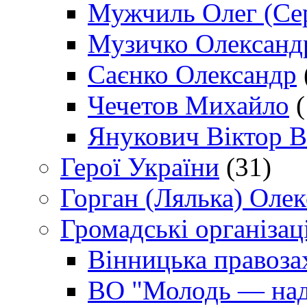
Мужчиль Олег (Сер
Музичко Олександ
Саєнко Олександр
Чечетов Михайло
(
Янукович Віктор В
Герої України
(31)
Горган (Лялька) Оле
Громадські організаці
Вінницька правоза
ВО "Молодь — над