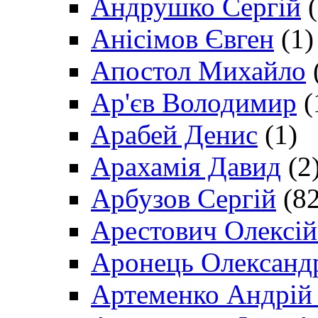
Андрушко Сергій
(
Анісімов Євген
(1)
Апостол Михайло
Ар'єв Володимир
(
Арабей Денис
(1)
Арахамія Давид
(2
Арбузов Сергій
(82
Арестович Олексі
Аронець Олександ
Артеменко Андрій