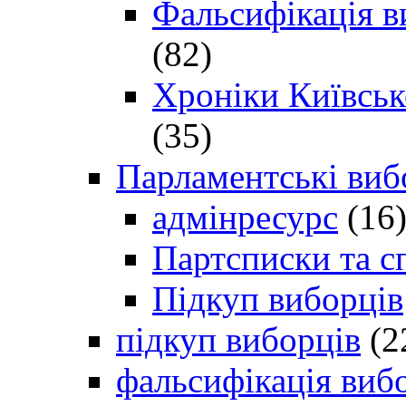
Фальсифікація в
(82)
Хроніки Київсько
(35)
Парламентські виб
адмінресурс
(16
Партсписки та с
Підкуп виборців
підкуп виборців
(2
фальсифікація виб