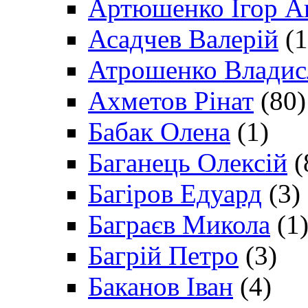
Артюшенко Ігор А
Асадчев Валерій
(1
Атрошенко Владис
Ахметов Рінат
(80)
Бабак Олена
(1)
Баганець Олексій
(
Багіров Едуард
(3)
Баграєв Микола
(1
Багрій Петро
(3)
Баканов Іван
(4)