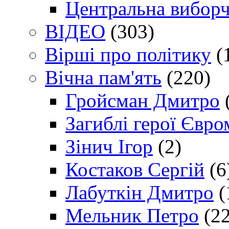
Центральна виборч
ВІДЕО
(303)
Вірші про політику
(
Вічна пам'ять
(220)
Гройсман Дмитро
Загиблі герої Євр
Зінич Ігор
(2)
Костаков Сергій
(6
Лабуткін Дмитро
(
Мельник Петро
(22