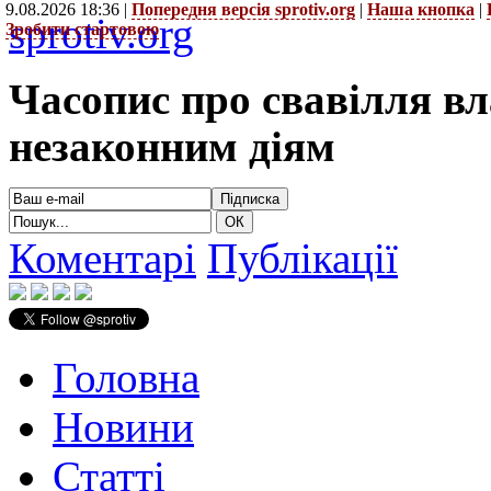
9.08.2026 18:36 |
Попередня версія sprotiv.org
|
Наша кнопка
|
sprotiv.org
Зробити стартовою
Часопис про свавілля в
незаконним діям
Коментарі
Публікації
Головна
Новини
Статті