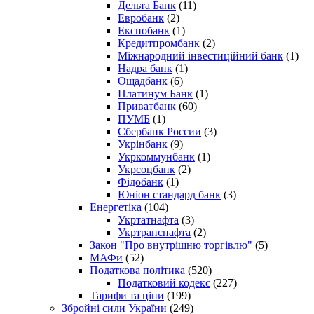
Дельта Банк
(11)
Евробанк
(2)
Експобанк
(1)
Кредитпромбанк
(2)
Міжнародний інвестиційний банк
(1)
Надра банк
(1)
Ощадбанк
(6)
Платинум Банк
(1)
Приватбанк
(60)
ПУМБ
(1)
Сбербанк России
(3)
Укрінбанк
(9)
Укркоммунбанк
(1)
Укрсоцбанк
(2)
Фідобанк
(1)
Юніон стандард банк
(3)
Енергетіка
(104)
Укртатнафта
(3)
Укртранснафта
(2)
Закон "Про внутрішню торгівлю"
(5)
МАФи
(52)
Податкова політика
(520)
Податковий кодекс
(227)
Тарифи та ціни
(199)
Збройні сили України
(249)