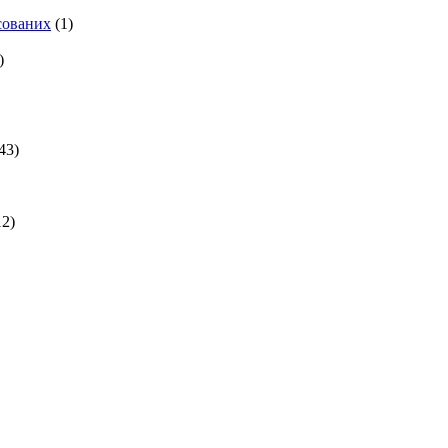
есованих
(1)
)
43)
2)