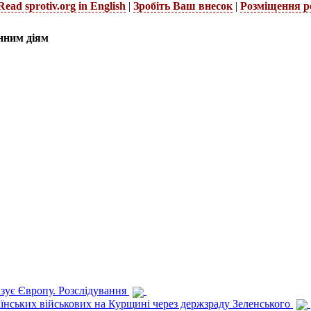
Read sprotiv.org in English
|
Зробіть Ваш внесок
|
Розміщення р
нним діям
изує Європу. Розслідування
раїнських військових на Курщині через держзраду Зеленського