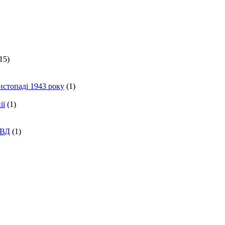
15)
истопаді 1943 року
(1)
ії
(1)
КВД
(1)