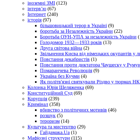
іноземні ЗМІ
(123)
інтерв’ю
(67)
Інтернет
(240)
історія
(97)
більшовицький терор в Україні
(9)
боротьба за Незалежність України
(22)
Боротьба ОУН-УПА за незалежність України
(
Голодомор 1932—1933 років
(13)
Друга світова війна
(2)
Звільнення Києва від німецьких окупантів у л
Повстання декабристів
(1)
Повстання проти диктатора Чаушеску у Румун
Помаранчева Революція
(9)
Україна без Кучми
(4)
Як політв'язні святкували Різдво у тюрмах Н
Колонка Юрія Шеляженка
(69)
Конституційний Суд
(69)
Корупція
(239)
Кримінал
(358)
вбивство з політичних мотивів
(46)
розшук
(5)
тероризм
(14)
Культура та мистецтво
(29)
Гайдамака.Ua
(1)
Мафіозні структури
(115)