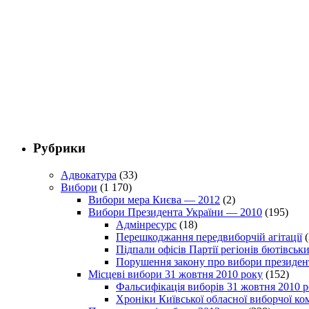
Рубрики
Адвокатура
(33)
Вибори
(1 170)
Вибори мера Києва — 2012
(2)
Вибори Президента України — 2010
(195)
Адмінресурс
(18)
Перешкоджання передвиборчій агітації
(
Підпали офісів Партії регіонів бютівсь
Порушення закону про вибори президен
Місцеві вибори 31 жовтня 2010 року
(152)
Фальсифікація виборів 31 жовтня 2010 
Хроніки Київської обласної виборчої ком