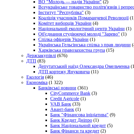
ВО "Молодь — надія України"
(2)
Всеукраїнське товариство політв'язнів і репр
Інститут "Республіка"
(3)
Коаліція учасників Помаранчевої Революції
(1
Комітет виборців України
(4)
Національний екологічний центр України
(1)
Об'єднання студіюючої молоді "Зарево"
(1)
Спілка офіцерів України
(1)
Українська Гельсінська спілка з прав людини
(
Харківська правозахистна група
(15)
Держзакупівлі
(676)
ДТП
(83)
Депутатський наїзд Олександра Омельченка
(1
ДТП кортежу Януковича
(11)
Екологія
(46)
Економіка
(1 322)
Банківські новини
(361)
CityCommerce Bank
(3)
Credit Agricole
(1)
VAB Банк
(33)
Авант-банк
(1)
Банк "Фінансова ініціатива"
(9)
Банк Кредит Дніпро
(1)
Банк Національний кредит
(5)
Банк Фінанси та кредит
(2)