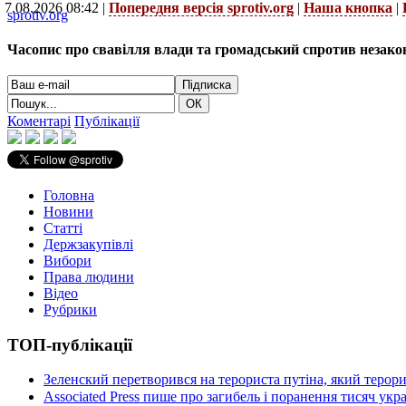
7.08.2026 08:42 |
Попередня версія sprotiv.org
|
Наша кнопка
|
sprotiv.org
Часопис про свавілля влади та громадський спротив незако
Коментарі
Публікації
Головна
Новини
Статті
Держзакупівлі
Вибори
Права людини
Відео
Рубрики
ТОП-публікації
Зеленский перетворився на терориста путіна, який терор
Associated Press пише про загибель і поранення тисяч ук