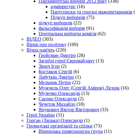
Парламентські вибори 2012 року
(338)
адмінресурс
(16)
Партсписки та списки мажоритарників
(
Підкуп виборців
(75)
підкуп виборців
(22)
фальсифікація виборів
(91)
Центральна виборча комісія
(62)
ВІДЕО
(303)
Вірші про політику
(109)
Вічна пам'ять
(220)
Гройсман Дмитро
(28)
Загиблі герої Євромайдану
(13)
Зінич Ігор
(2)
Костаков Сергій
(6)
Лабуткін Дмитро
(1)
Мельник Петро
(22)
Мужчиль Олег (Сергій Аміров) Лісник
(16)
Музичко Олександр
(13)
Саєнко Олександр
(2)
Чечетов Михайло
(18)
Янукович Віктор Вікторович
(33)
Герої України
(31)
Горган (Лялька) Олександр
(1)
Громадські організації та спілки
(73)
Вінницька правозахисна група
(11)