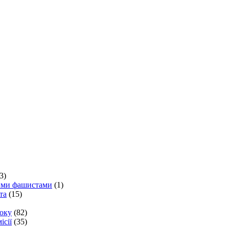
3)
кими фашистами
(1)
та
(15)
року
(82)
ісії
(35)