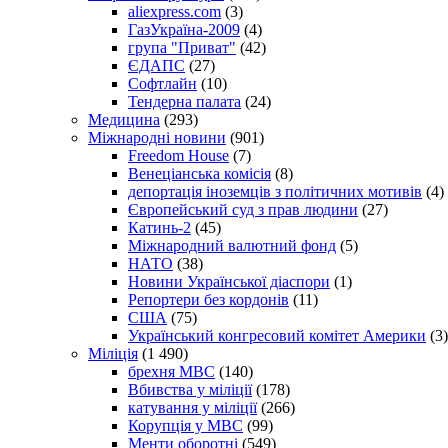
aliexpress.com
(3)
ГазУкраїна-2009
(4)
група "Приват"
(42)
ЄДАПС
(27)
Софтлайн
(10)
Тендерна палата
(24)
Медицина
(293)
Міжнародні новини
(901)
Freedom House
(7)
Венеціанська комісія
(8)
депортація іноземців з політичних мотивів
(4)
Європейський суд з прав людини
(27)
Катинь-2
(45)
Міжнародний валютний фонд
(5)
НАТО
(38)
Новини Української діаспори
(1)
Репортери без кордонів
(11)
США
(75)
Український конгресовий комітет Америки
(3)
Міліція
(1 490)
брехня МВС
(140)
Вбивства у міліції
(178)
катування у міліції
(266)
Корупція у МВС
(99)
Менти оборотні
(549)