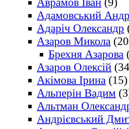
Аврамов Іван
(9)
Адамовський Андр
Адаріч Олександр
Азаров Микола
(20
Брехня Азарова
(
Азаров Олексій
(34
Акімова Ірина
(15)
Альперін Вадим
(3
Альтман Олександ
Андрієвський Дми