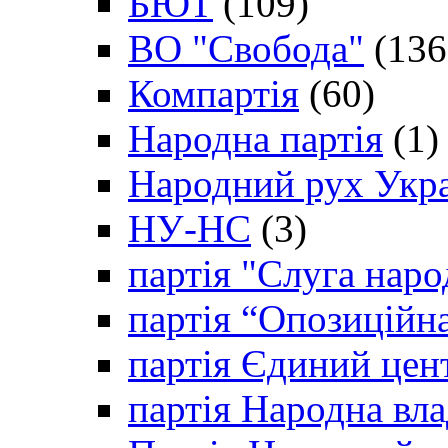
БЮТ
(109)
ВО "Свобода"
(136
Компартія
(60)
Народна партія
(1)
Народний рух Укр
НУ-НС
(3)
партія "Слуга наро
партія “Опозиційн
партія Єдиний цен
партія Народна вла