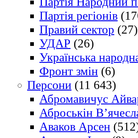
Партія Народний 
Партія регіонів
(17
Правий сектор
(27)
УДАР
(26)
Українська народна
Фронт змін
(6)
Персони
(11 643)
Абромавичус Айва
Аброськін В’ячесл
Аваков Арсен
(512