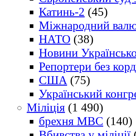
Катинь-2
(45)
Міжнародний валю
НАТО
(38)
Новини Українсько
Репортери без корд
США
(75)
Український конгр
Міліція
(1 490)
брехня МВС
(140)
Вбивства у міліції