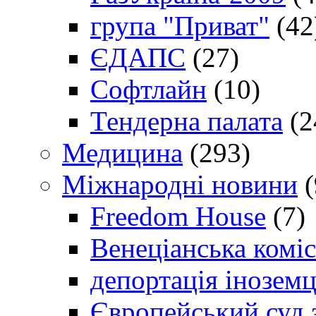
група "Приват"
(42
ЄДАПС
(27)
Софтлайн
(10)
Тендерна палата
(2
Медицина
(293)
Міжнародні новини
(
Freedom House
(7)
Венеціанська коміс
депортація іноземц
Європейський суд 