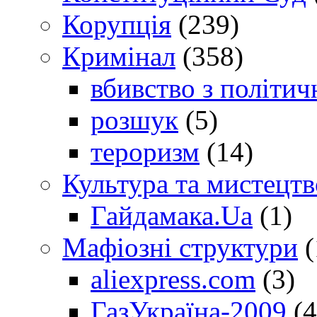
Корупція
(239)
Кримінал
(358)
вбивство з політич
розшук
(5)
тероризм
(14)
Культура та мистецтв
Гайдамака.Ua
(1)
Мафіозні структури
(
aliexpress.com
(3)
ГазУкраїна-2009
(4