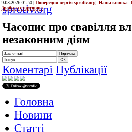
9.08.2026 01:50 |
Попередня версія sprotiv.org
|
Наша кнопка
|
sprotiv.org
Зробити стартовою
Часопис про свавілля в
незаконним діям
Коментарі
Публікації
Головна
Новини
Статті