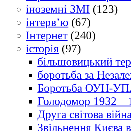
іноземні ЗМІ
(123)
інтерв’ю
(67)
Інтернет
(240)
історія
(97)
більшовицький тер
боротьба за Незал
Боротьба ОУН-УПА
Голодомор 1932—1
Друга світова війн
Звільнення Києва в