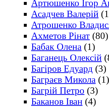
Артюшенко Ігор А
Асадчев Валерій
(1
Атрошенко Владис
Ахметов Рінат
(80)
Бабак Олена
(1)
Баганець Олексій
(
Багіров Едуард
(3)
Баграєв Микола
(1
Багрій Петро
(3)
Баканов Іван
(4)