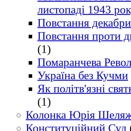
листопаді 1943 ро
Повстання декабри
Повстання проти д
(1)
Помаранчева Рево
Україна без Кучми
Як політв'язні св
(1)
Колонка Юрія Шеляж
Конституційний Суд