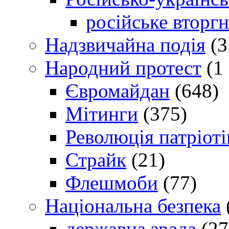
російське вторг
Надзвичайна подія
(3
Народний протест
(1 
Євромайдан
(648)
Мітинги
(375)
Революція патріоті
Страйк
(21)
Флешмоби
(77)
Національна безпека
державна зрада
(27