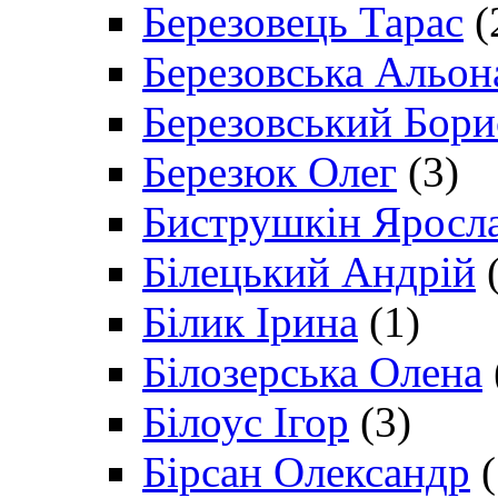
Березовець Тарас
(
Березовська Альон
Березовський Бори
Березюк Олег
(3)
Биструшкін Яросл
Білецький Андрій
(
Білик Ірина
(1)
Білозерська Олена
Білоус Ігор
(3)
Бірсан Олександр
(