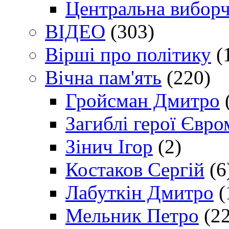
Центральна виборч
ВІДЕО
(303)
Вірші про політику
(
Вічна пам'ять
(220)
Гройсман Дмитро
Загиблі герої Євр
Зінич Ігор
(2)
Костаков Сергій
(6
Лабуткін Дмитро
(
Мельник Петро
(22