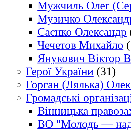
Мужчиль Олег (Сер
Музичко Олександ
Саєнко Олександр
Чечетов Михайло
(
Янукович Віктор В
Герої України
(31)
Горган (Лялька) Оле
Громадські організаці
Вінницька правоза
ВО "Молодь — над