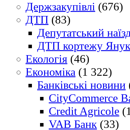
Держзакупівлі
(676)
ДТП
(83)
Депутатський наїз
ДТП кортежу Янук
Екологія
(46)
Економіка
(1 322)
Банківські новини
CityCommerce B
Credit Agricole
(
VAB Банк
(33)