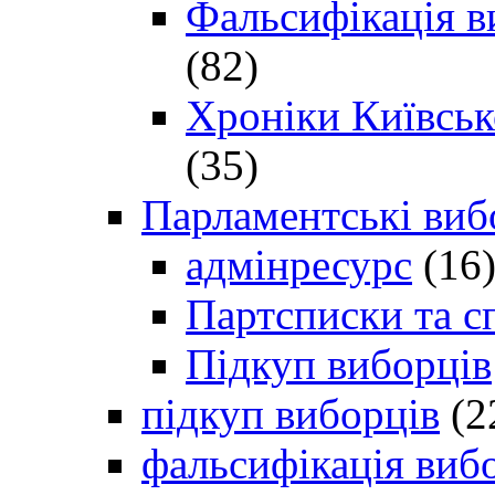
Фальсифікація в
(82)
Хроніки Київсько
(35)
Парламентські виб
адмінресурс
(16
Партсписки та с
Підкуп виборців
підкуп виборців
(2
фальсифікація виб