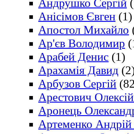
Андрушко Сергій
(
Анісімов Євген
(1)
Апостол Михайло
Ар'єв Володимир
(
Арабей Денис
(1)
Арахамія Давид
(2
Арбузов Сергій
(82
Арестович Олексі
Аронець Олександ
Артеменко Андрій