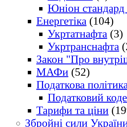
Юніон стандард
Енергетіка
(104)
Укртатнафта
(3)
Укртранснафта
(
Закон "Про внутрі
МАФи
(52)
Податкова політик
Податковий коде
Тарифи та ціни
(19
Збройні сили Україн