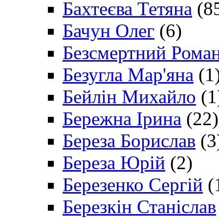
Бахтеєва Тетяна
(8
Бачун Олег
(6)
Безсмертний Рома
Безугла Мар'яна
(1
Бейлін Михайло
(1
Бережна Ірина
(22)
Береза Борислав
(3
Береза Юрій
(2)
Березенко Сергій
(
Березкін Станіслав