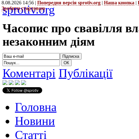
8.08.2026 14:56 |
Попередня версія sprotiv.org
|
Наша кнопка
|
sprotiv.org
Зробити стартовою
Часопис про свавілля в
незаконним діям
Коментарі
Публікації
Головна
Новини
Статті