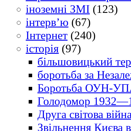
іноземні ЗМІ
(123)
інтерв’ю
(67)
Інтернет
(240)
історія
(97)
більшовицький тер
боротьба за Незал
Боротьба ОУН-УПА
Голодомор 1932—1
Друга світова війн
Звільнення Києва в