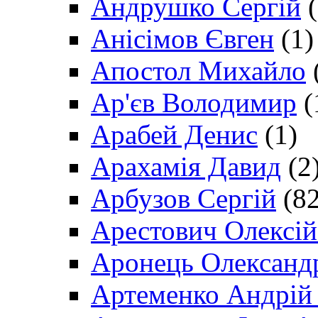
Андрушко Сергій
(
Анісімов Євген
(1)
Апостол Михайло
Ар'єв Володимир
(
Арабей Денис
(1)
Арахамія Давид
(2
Арбузов Сергій
(82
Арестович Олексі
Аронець Олександ
Артеменко Андрій