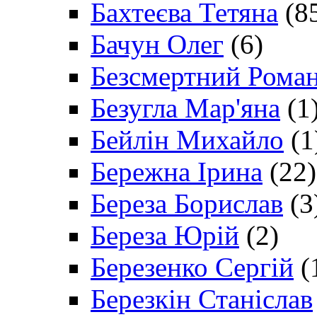
Бахтеєва Тетяна
(8
Бачун Олег
(6)
Безсмертний Рома
Безугла Мар'яна
(1
Бейлін Михайло
(1
Бережна Ірина
(22)
Береза Борислав
(3
Береза Юрій
(2)
Березенко Сергій
(
Березкін Станіслав