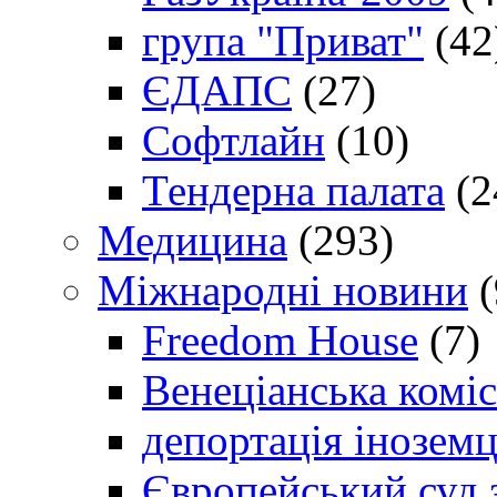
група "Приват"
(42
ЄДАПС
(27)
Софтлайн
(10)
Тендерна палата
(2
Медицина
(293)
Міжнародні новини
(
Freedom House
(7)
Венеціанська коміс
депортація іноземц
Європейський суд 