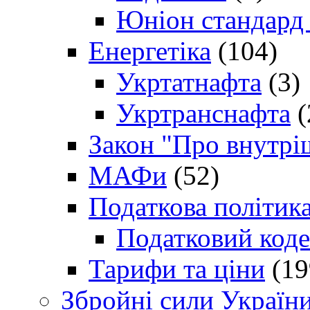
Юніон стандард
Енергетіка
(104)
Укртатнафта
(3)
Укртранснафта
(
Закон "Про внутрі
МАФи
(52)
Податкова політик
Податковий коде
Тарифи та ціни
(19
Збройні сили Україн