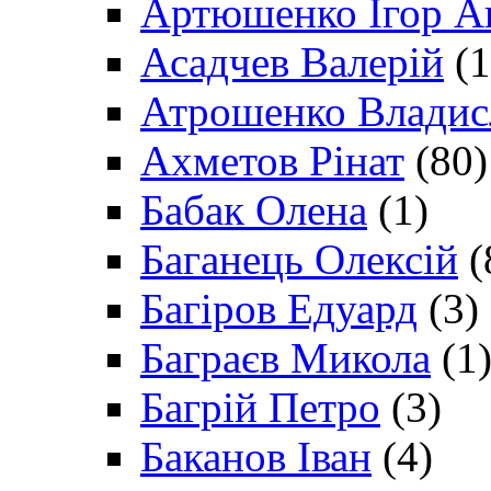
Артюшенко Ігор А
Асадчев Валерій
(1
Атрошенко Владис
Ахметов Рінат
(80)
Бабак Олена
(1)
Баганець Олексій
(
Багіров Едуард
(3)
Баграєв Микола
(1
Багрій Петро
(3)
Баканов Іван
(4)