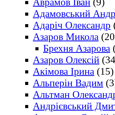
Аврамов Іван
(9)
Адамовський Андр
Адаріч Олександр
Азаров Микола
(20
Брехня Азарова
(
Азаров Олексій
(34
Акімова Ірина
(15)
Альперін Вадим
(3
Альтман Олександ
Андрієвський Дми