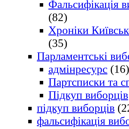
Фальсифікація в
(82)
Хроніки Київсько
(35)
Парламентські виб
адмінресурс
(16
Партсписки та с
Підкуп виборців
підкуп виборців
(2
фальсифікація виб