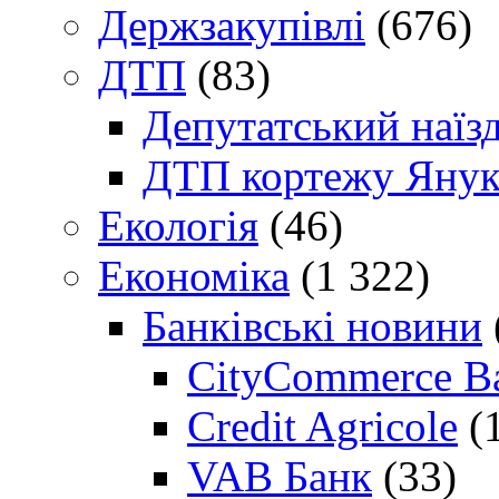
Держзакупівлі
(676)
ДТП
(83)
Депутатський наїз
ДТП кортежу Янук
Екологія
(46)
Економіка
(1 322)
Банківські новини
CityCommerce B
Credit Agricole
(
VAB Банк
(33)