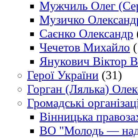
Мужчиль Олег (Сер
Музичко Олександ
Саєнко Олександр
Чечетов Михайло
(
Янукович Віктор В
Герої України
(31)
Горган (Лялька) Оле
Громадські організаці
Вінницька правоза
ВО "Молодь — над