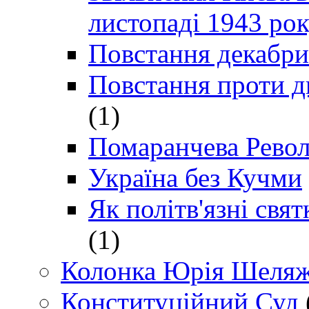
листопаді 1943 ро
Повстання декабри
Повстання проти д
(1)
Помаранчева Рево
Україна без Кучми
Як політв'язні св
(1)
Колонка Юрія Шеляж
Конституційний Суд