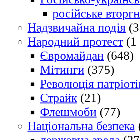
російське вторг
Надзвичайна подія
(3
Народний протест
(1 
Євромайдан
(648)
Мітинги
(375)
Революція патріоті
Страйк
(21)
Флешмоби
(77)
Національна безпека
державна зрада
(27