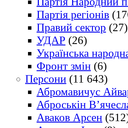
Партія Народний 
Партія регіонів
(17
Правий сектор
(27)
УДАР
(26)
Українська народна
Фронт змін
(6)
Персони
(11 643)
Абромавичус Айва
Аброськін В’ячесл
Аваков Арсен
(512