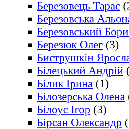
Березовець Тарас
(
Березовська Альон
Березовський Бори
Березюк Олег
(3)
Биструшкін Яросл
Білецький Андрій
(
Білик Ірина
(1)
Білозерська Олена
Білоус Ігор
(3)
Бірсан Олександр
(