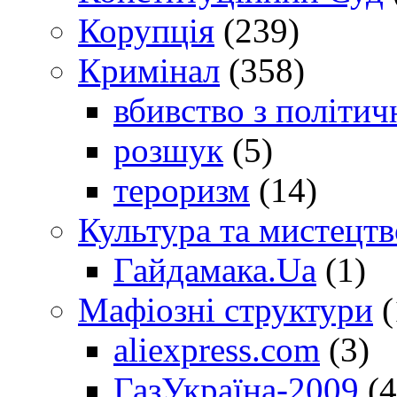
Корупція
(239)
Кримінал
(358)
вбивство з політич
розшук
(5)
тероризм
(14)
Культура та мистецтв
Гайдамака.Ua
(1)
Мафіозні структури
(
aliexpress.com
(3)
ГазУкраїна-2009
(4