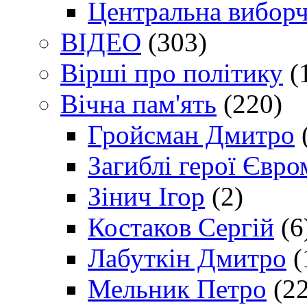
Центральна виборч
ВІДЕО
(303)
Вірші про політику
(
Вічна пам'ять
(220)
Гройсман Дмитро
Загиблі герої Євр
Зінич Ігор
(2)
Костаков Сергій
(6
Лабуткін Дмитро
(
Мельник Петро
(22