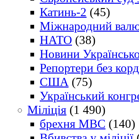
Катинь-2
(45)
Міжнародний валю
НАТО
(38)
Новини Українсько
Репортери без корд
США
(75)
Український конгр
Міліція
(1 490)
брехня МВС
(140)
Вбивства у міліції