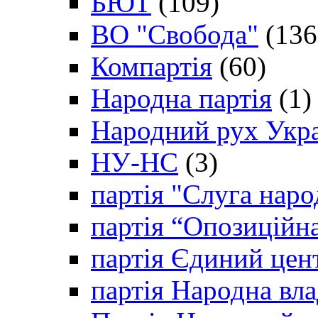
БЮТ
(109)
ВО "Свобода"
(136
Компартія
(60)
Народна партія
(1)
Народний рух Укр
НУ-НС
(3)
партія "Слуга наро
партія “Опозиційн
партія Єдиний цен
партія Народна вла