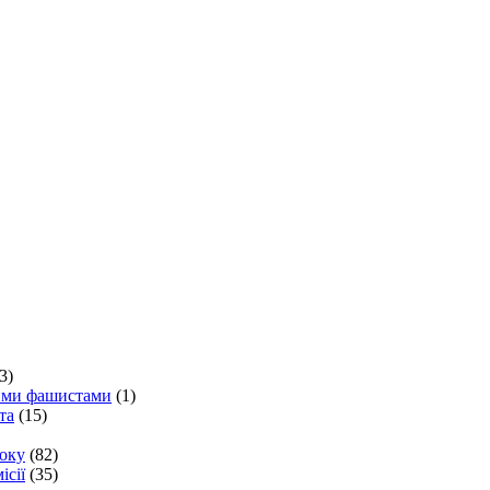
3)
кими фашистами
(1)
та
(15)
року
(82)
ісії
(35)