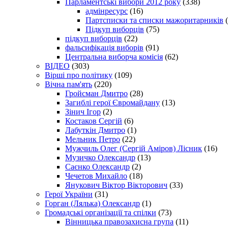
Парламентські вибори 2012 року
(338)
адмінресурс
(16)
Партсписки та списки мажоритарників
(
Підкуп виборців
(75)
підкуп виборців
(22)
фальсифікація виборів
(91)
Центральна виборча комісія
(62)
ВІДЕО
(303)
Вірші про політику
(109)
Вічна пам'ять
(220)
Гройсман Дмитро
(28)
Загиблі герої Євромайдану
(13)
Зінич Ігор
(2)
Костаков Сергій
(6)
Лабуткін Дмитро
(1)
Мельник Петро
(22)
Мужчиль Олег (Сергій Аміров) Лісник
(16)
Музичко Олександр
(13)
Саєнко Олександр
(2)
Чечетов Михайло
(18)
Янукович Віктор Вікторович
(33)
Герої України
(31)
Горган (Лялька) Олександр
(1)
Громадські організації та спілки
(73)
Вінницька правозахисна група
(11)