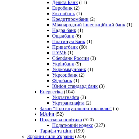
Дельта Банк
(11)
Евробанк
(2)
Експобанк
(1)
Кредитпромбанк
(2)
Міжнародний інвестиційний банк
(1)
Надра банк
(1)
Ощадбанк
(6)
Платинум Банк
(1)
Приватбанк
(60)
ПУМБ
(1)
Сбербанк России
(3)
Укрінбанк
(9)
Укркоммунбанк
(1)
Укрсоцбанк
(2)
Фідобанк
(1)
Юніон стандард банк
(3)
Енергетіка
(104)
Укртатнафта
(3)
Укртранснафта
(2)
Закон "Про внутрішню торгівлю"
(5)
МАФи
(52)
Податкова політика
(520)
Податковий кодекс
(227)
Тарифи та ціни
(199)
Збройні сили України
(249)