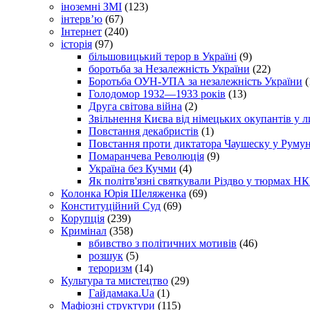
іноземні ЗМІ
(123)
інтерв’ю
(67)
Інтернет
(240)
історія
(97)
більшовицький терор в Україні
(9)
боротьба за Незалежність України
(22)
Боротьба ОУН-УПА за незалежність України
(
Голодомор 1932—1933 років
(13)
Друга світова війна
(2)
Звільнення Києва від німецьких окупантів у л
Повстання декабристів
(1)
Повстання проти диктатора Чаушеску у Румун
Помаранчева Революція
(9)
Україна без Кучми
(4)
Як політв'язні святкували Різдво у тюрмах Н
Колонка Юрія Шеляженка
(69)
Конституційний Суд
(69)
Корупція
(239)
Кримінал
(358)
вбивство з політичних мотивів
(46)
розшук
(5)
тероризм
(14)
Культура та мистецтво
(29)
Гайдамака.Ua
(1)
Мафіозні структури
(115)