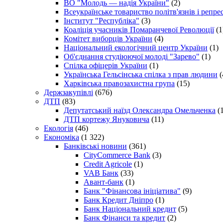
ВО "Молодь — надія України"
(2)
Всеукраїнське товариство політв'язнів і репр
Інститут "Республіка"
(3)
Коаліція учасників Помаранчевої Революції
(1
Комітет виборців України
(4)
Національний екологічний центр України
(1)
Об'єднання студіюючої молоді "Зарево"
(1)
Спілка офіцерів України
(1)
Українська Гельсінська спілка з прав людини
(
Харківська правозахистна група
(15)
Держзакупівлі
(676)
ДТП
(83)
Депутатський наїзд Олександра Омельченка
(1
ДТП кортежу Януковича
(11)
Екологія
(46)
Економіка
(1 322)
Банківські новини
(361)
CityCommerce Bank
(3)
Credit Agricole
(1)
VAB Банк
(33)
Авант-банк
(1)
Банк "Фінансова ініціатива"
(9)
Банк Кредит Дніпро
(1)
Банк Національний кредит
(5)
Банк Фінанси та кредит
(2)