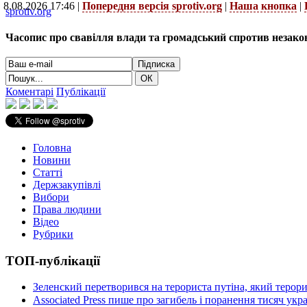
8.08.2026 17:46 |
Попередня версія sprotiv.org
|
Наша кнопка
|
sprotiv.org
Часопис про свавілля влади та громадський спротив незако
Коментарі
Публікації
Головна
Новини
Статті
Держзакупівлі
Вибори
Права людини
Відео
Рубрики
ТОП-публікації
Зеленский перетворився на терориста путіна, який терор
Associated Press пише про загибель і поранення тисяч ук