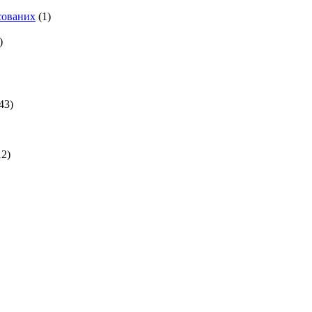
есованих
(1)
)
43)
2)