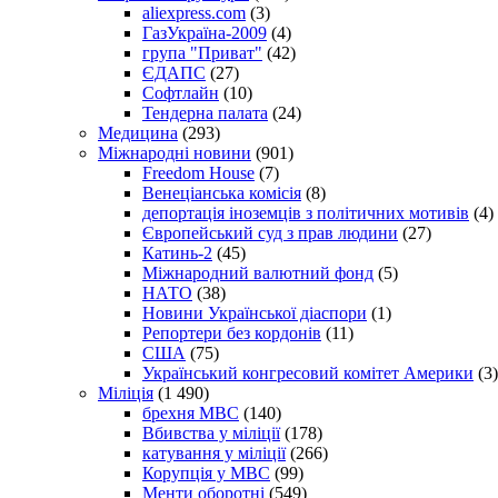
aliexpress.com
(3)
ГазУкраїна-2009
(4)
група "Приват"
(42)
ЄДАПС
(27)
Софтлайн
(10)
Тендерна палата
(24)
Медицина
(293)
Міжнародні новини
(901)
Freedom House
(7)
Венеціанська комісія
(8)
депортація іноземців з політичних мотивів
(4)
Європейський суд з прав людини
(27)
Катинь-2
(45)
Міжнародний валютний фонд
(5)
НАТО
(38)
Новини Української діаспори
(1)
Репортери без кордонів
(11)
США
(75)
Український конгресовий комітет Америки
(3)
Міліція
(1 490)
брехня МВС
(140)
Вбивства у міліції
(178)
катування у міліції
(266)
Корупція у МВС
(99)
Менти оборотні
(549)