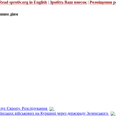
Read sprotiv.org in English
|
Зробіть Ваш внесок
|
Розміщення р
нним діям
изує Європу. Розслідування
раїнських військових на Курщині через держзраду Зеленського