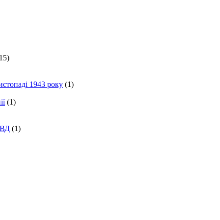
15)
истопаді 1943 року
(1)
ії
(1)
КВД
(1)