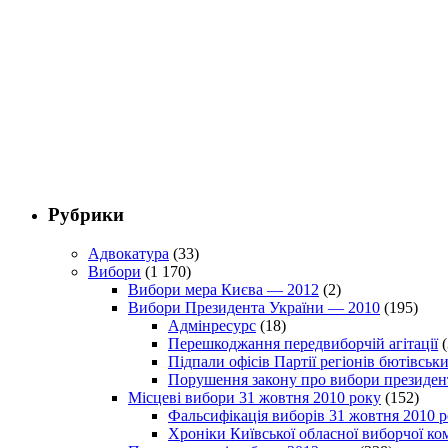
Рубрики
Адвокатура
(33)
Вибори
(1 170)
Вибори мера Києва — 2012
(2)
Вибори Президента України — 2010
(195)
Адмінресурс
(18)
Перешкоджання передвиборчій агітації
(
Підпали офісів Партії регіонів бютівсь
Порушення закону про вибори президен
Місцеві вибори 31 жовтня 2010 року
(152)
Фальсифікація виборів 31 жовтня 2010 
Хроніки Київської обласної виборчої ком