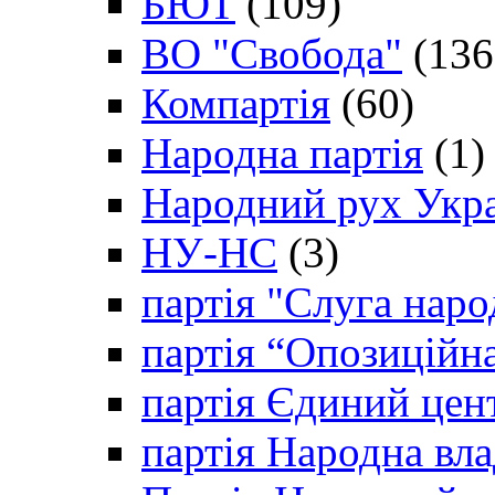
БЮТ
(109)
ВО "Свобода"
(136
Компартія
(60)
Народна партія
(1)
Народний рух Укр
НУ-НС
(3)
партія "Слуга наро
партія “Опозиційн
партія Єдиний цен
партія Народна вла