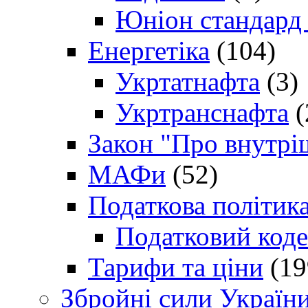
Юніон стандард
Енергетіка
(104)
Укртатнафта
(3)
Укртранснафта
(
Закон "Про внутрі
МАФи
(52)
Податкова політик
Податковий коде
Тарифи та ціни
(19
Збройні сили Україн