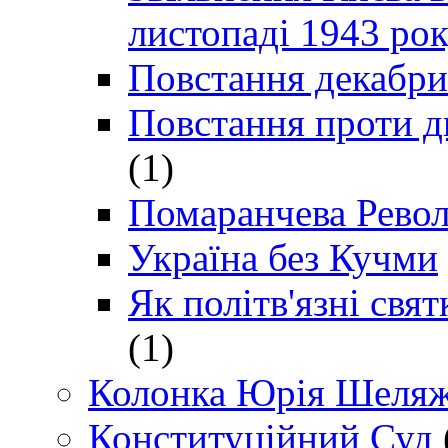
листопаді 1943 ро
Повстання декабри
Повстання проти д
(1)
Помаранчева Рево
Україна без Кучми
Як політв'язні св
(1)
Колонка Юрія Шеляж
Конституційний Суд