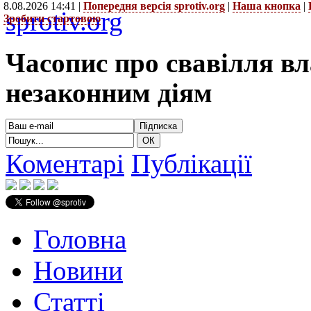
8.08.2026 14:41 |
Попередня версія sprotiv.org
|
Наша кнопка
|
sprotiv.org
Зробити стартовою
Часопис про свавілля в
незаконним діям
Коментарі
Публікації
Головна
Новини
Статті