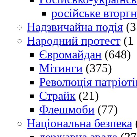
російське вторг
Надзвичайна подія
(3
Народний протест
(1 
Євромайдан
(648)
Мітинги
(375)
Революція патріоті
Страйк
(21)
Флешмоби
(77)
Національна безпека
державна зрада
(27