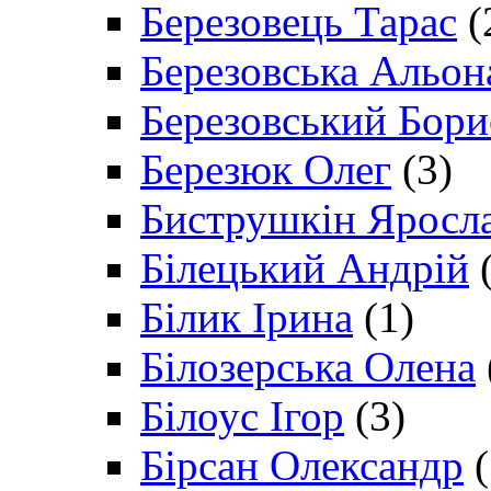
Березовець Тарас
(
Березовська Альон
Березовський Бори
Березюк Олег
(3)
Биструшкін Яросл
Білецький Андрій
(
Білик Ірина
(1)
Білозерська Олена
Білоус Ігор
(3)
Бірсан Олександр
(