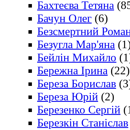
Бахтеєва Тетяна
(8
Бачун Олег
(6)
Безсмертний Рома
Безугла Мар'яна
(1
Бейлін Михайло
(1
Бережна Ірина
(22)
Береза Борислав
(3
Береза Юрій
(2)
Березенко Сергій
(
Березкін Станіслав