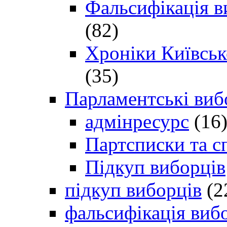
Фальсифікація в
(82)
Хроніки Київсько
(35)
Парламентські виб
адмінресурс
(16
Партсписки та с
Підкуп виборців
підкуп виборців
(2
фальсифікація виб