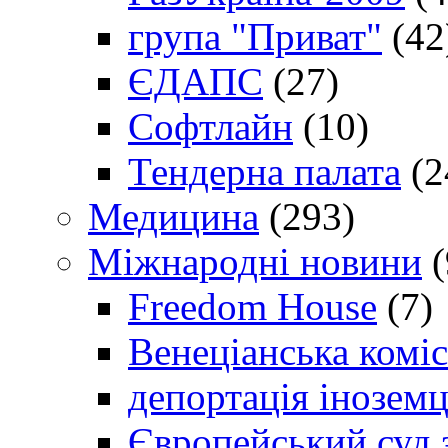
група "Приват"
(42
ЄДАПС
(27)
Софтлайн
(10)
Тендерна палата
(2
Медицина
(293)
Міжнародні новини
(
Freedom House
(7)
Венеціанська коміс
депортація іноземц
Європейський суд 