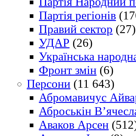
Партія Народний 
Партія регіонів
(17
Правий сектор
(27)
УДАР
(26)
Українська народна
Фронт змін
(6)
Персони
(11 643)
Абромавичус Айва
Аброськін В’ячесл
Аваков Арсен
(512