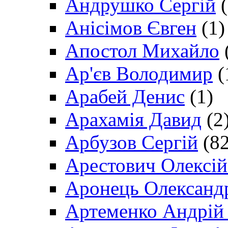
Андрушко Сергій
(
Анісімов Євген
(1)
Апостол Михайло
Ар'єв Володимир
(
Арабей Денис
(1)
Арахамія Давид
(2
Арбузов Сергій
(82
Арестович Олексі
Аронець Олександ
Артеменко Андрій