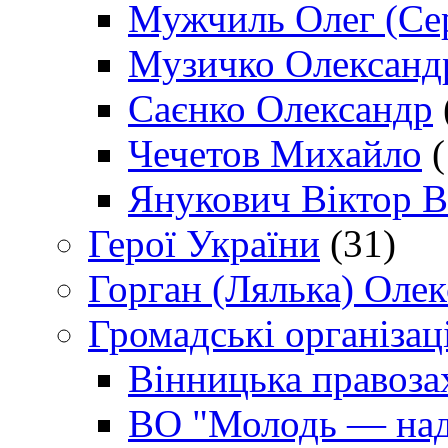
Мужчиль Олег (Сер
Музичко Олександ
Саєнко Олександр
Чечетов Михайло
(
Янукович Віктор В
Герої України
(31)
Горган (Лялька) Оле
Громадські організаці
Вінницька правоза
ВО "Молодь — над