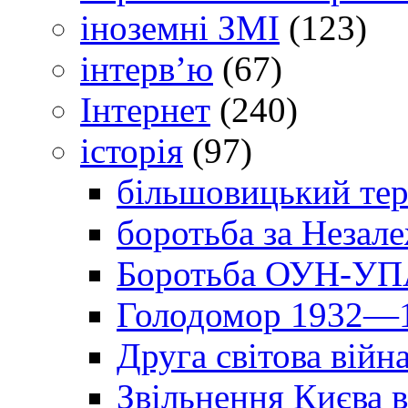
іноземні ЗМІ
(123)
інтерв’ю
(67)
Інтернет
(240)
історія
(97)
більшовицький тер
боротьба за Незал
Боротьба ОУН-УПА
Голодомор 1932—1
Друга світова війн
Звільнення Києва в