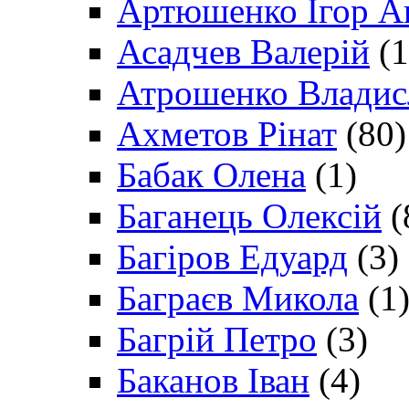
Артюшенко Ігор А
Асадчев Валерій
(1
Атрошенко Владис
Ахметов Рінат
(80)
Бабак Олена
(1)
Баганець Олексій
(
Багіров Едуард
(3)
Баграєв Микола
(1
Багрій Петро
(3)
Баканов Іван
(4)