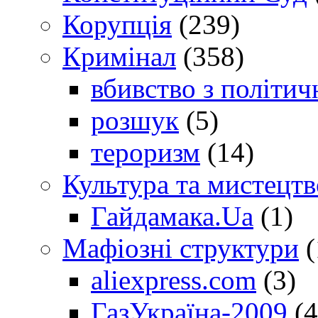
Корупція
(239)
Кримінал
(358)
вбивство з політич
розшук
(5)
тероризм
(14)
Культура та мистецтв
Гайдамака.Ua
(1)
Мафіозні структури
(
aliexpress.com
(3)
ГазУкраїна-2009
(4