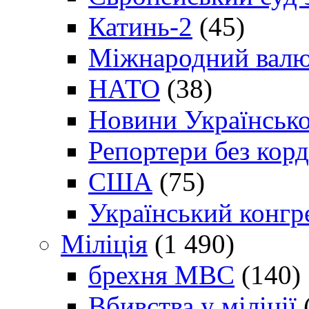
Катинь-2
(45)
Міжнародний валю
НАТО
(38)
Новини Українсько
Репортери без корд
США
(75)
Український конгр
Міліція
(1 490)
брехня МВС
(140)
Вбивства у міліції