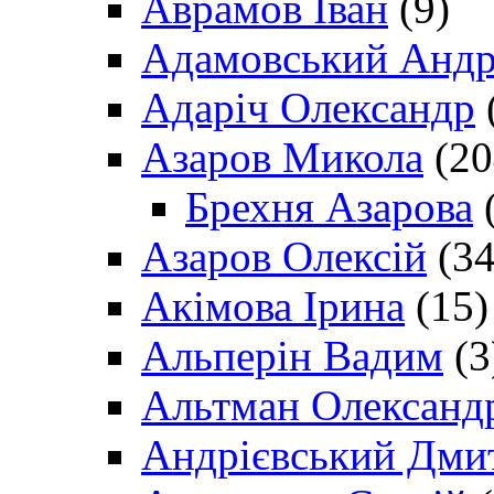
Аврамов Іван
(9)
Адамовський Андр
Адаріч Олександр
Азаров Микола
(20
Брехня Азарова
(
Азаров Олексій
(34
Акімова Ірина
(15)
Альперін Вадим
(3
Альтман Олександ
Андрієвський Дми