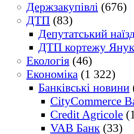
Держзакупівлі
(676)
ДТП
(83)
Депутатський наїз
ДТП кортежу Янук
Екологія
(46)
Економіка
(1 322)
Банківські новини
CityCommerce B
Credit Agricole
(
VAB Банк
(33)