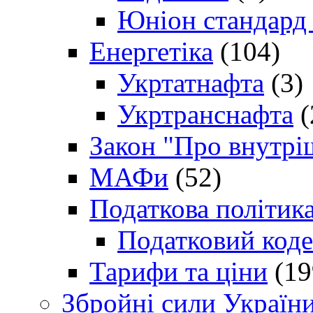
Юніон стандард
Енергетіка
(104)
Укртатнафта
(3)
Укртранснафта
(
Закон "Про внутрі
МАФи
(52)
Податкова політик
Податковий коде
Тарифи та ціни
(19
Збройні сили Україн