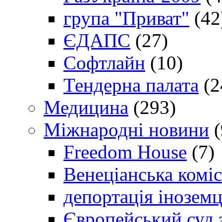
група "Приват"
(42
ЄДАПС
(27)
Софтлайн
(10)
Тендерна палата
(2
Медицина
(293)
Міжнародні новини
(
Freedom House
(7)
Венеціанська коміс
депортація іноземц
Європейський суд 