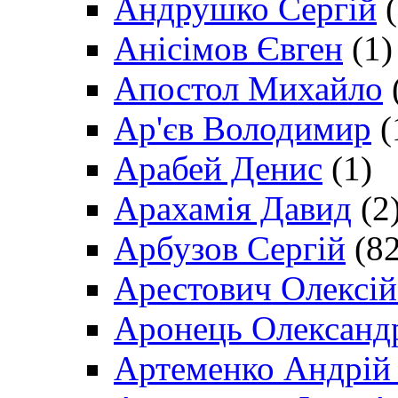
Андрушко Сергій
(
Анісімов Євген
(1)
Апостол Михайло
Ар'єв Володимир
(
Арабей Денис
(1)
Арахамія Давид
(2
Арбузов Сергій
(82
Арестович Олексі
Аронець Олександ
Артеменко Андрій