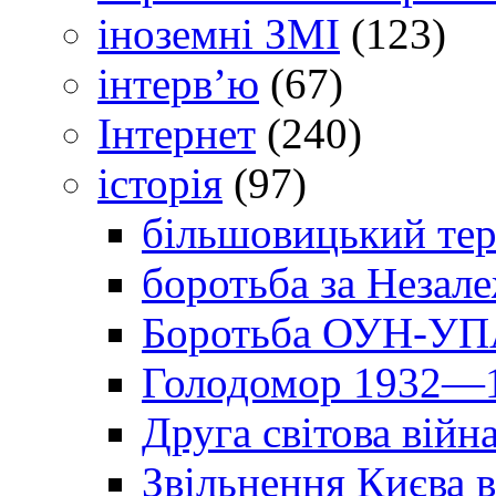
іноземні ЗМІ
(123)
інтерв’ю
(67)
Інтернет
(240)
історія
(97)
більшовицький тер
боротьба за Незал
Боротьба ОУН-УПА
Голодомор 1932—1
Друга світова війн
Звільнення Києва в