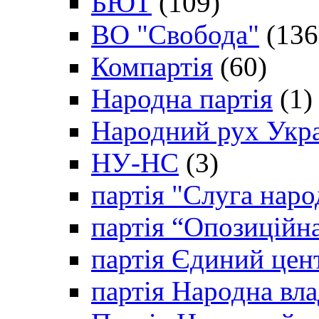
БЮТ
(109)
ВО "Свобода"
(136
Компартія
(60)
Народна партія
(1)
Народний рух Укр
НУ-НС
(3)
партія "Слуга наро
партія “Опозиційн
партія Єдиний цен
партія Народна вла