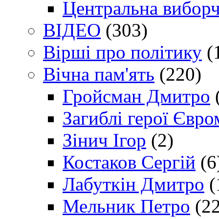
Центральна виборч
ВІДЕО
(303)
Вірші про політику
(
Вічна пам'ять
(220)
Гройсман Дмитро
Загиблі герої Євр
Зінич Ігор
(2)
Костаков Сергій
(6
Лабуткін Дмитро
(
Мельник Петро
(22