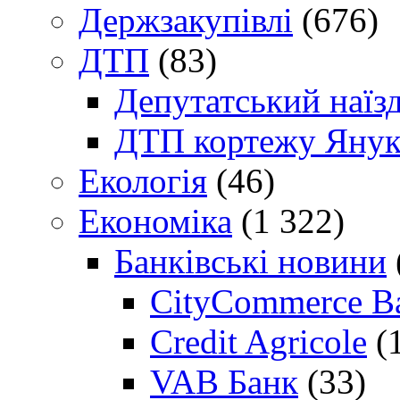
Держзакупівлі
(676)
ДТП
(83)
Депутатський наїз
ДТП кортежу Янук
Екологія
(46)
Економіка
(1 322)
Банківські новини
CityCommerce B
Credit Agricole
(
VAB Банк
(33)