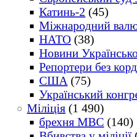
Катинь-2
(45)
Міжнародний валю
НАТО
(38)
Новини Українсько
Репортери без корд
США
(75)
Український конгр
Міліція
(1 490)
брехня МВС
(140)
Вбивства у міліції