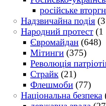
російське вторг
Надзвичайна подія
(3
Народний протест
(1 
Євромайдан
(648)
Мітинги
(375)
Революція патріоті
Страйк
(21)
Флешмоби
(77)
Національна безпека
державна зрада
(27