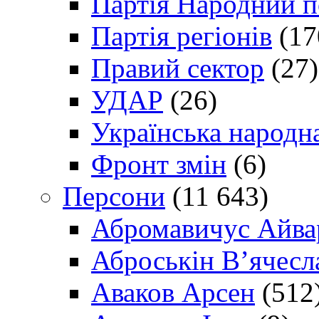
Партія Народний 
Партія регіонів
(17
Правий сектор
(27)
УДАР
(26)
Українська народна
Фронт змін
(6)
Персони
(11 643)
Абромавичус Айва
Аброськін В’ячесл
Аваков Арсен
(512