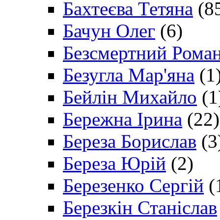
Бахтеєва Тетяна
(8
Бачун Олег
(6)
Безсмертний Рома
Безугла Мар'яна
(1
Бейлін Михайло
(1
Бережна Ірина
(22)
Береза Борислав
(3
Береза Юрій
(2)
Березенко Сергій
(
Березкін Станіслав