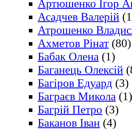
Артюшенко Ігор А
Асадчев Валерій
(1
Атрошенко Владис
Ахметов Рінат
(80)
Бабак Олена
(1)
Баганець Олексій
(
Багіров Едуард
(3)
Баграєв Микола
(1
Багрій Петро
(3)
Баканов Іван
(4)