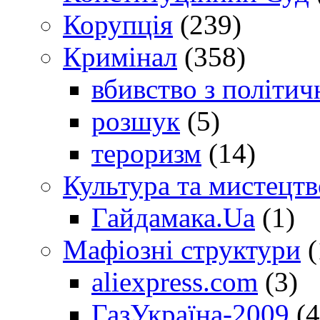
Корупція
(239)
Кримінал
(358)
вбивство з політич
розшук
(5)
тероризм
(14)
Культура та мистецтв
Гайдамака.Ua
(1)
Мафіозні структури
(
aliexpress.com
(3)
ГазУкраїна-2009
(4