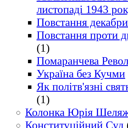
листопаді 1943 ро
Повстання декабри
Повстання проти д
(1)
Помаранчева Рево
Україна без Кучми
Як політв'язні св
(1)
Колонка Юрія Шеляж
Конституційний Суд