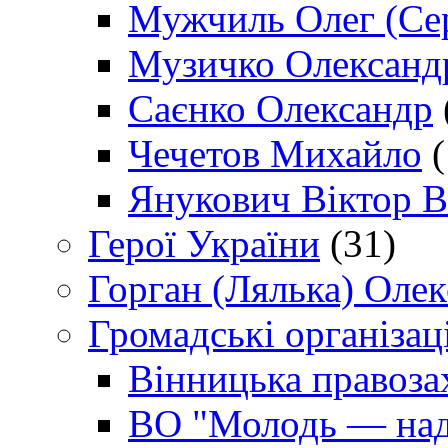
Мужчиль Олег (Сер
Музичко Олександ
Саєнко Олександр
Чечетов Михайло
(
Янукович Віктор В
Герої України
(31)
Горган (Лялька) Оле
Громадські організаці
Вінницька правоза
ВО "Молодь — над