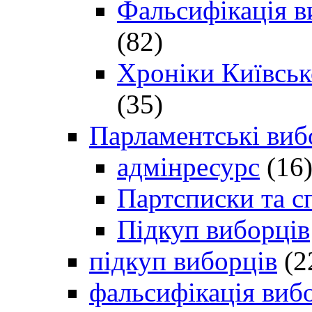
Фальсифікація в
(82)
Хроніки Київсько
(35)
Парламентські виб
адмінресурс
(16
Партсписки та с
Підкуп виборців
підкуп виборців
(2
фальсифікація виб