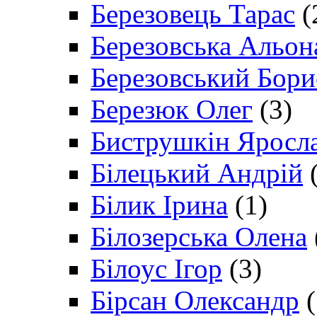
Березовець Тарас
(
Березовська Альон
Березовський Бори
Березюк Олег
(3)
Биструшкін Яросл
Білецький Андрій
(
Білик Ірина
(1)
Білозерська Олена
Білоус Ігор
(3)
Бірсан Олександр
(