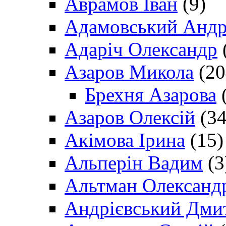
Аврамов Іван
(9)
Адамовський Андр
Адаріч Олександр
Азаров Микола
(20
Брехня Азарова
(
Азаров Олексій
(34
Акімова Ірина
(15)
Альперін Вадим
(3
Альтман Олександ
Андрієвський Дми