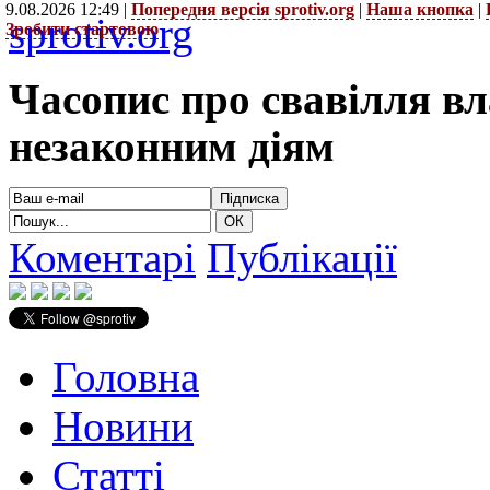
9.08.2026 12:49 |
Попередня версія sprotiv.org
|
Наша кнопка
|
sprotiv.org
Зробити стартовою
Часопис про свавілля в
незаконним діям
Коментарі
Публікації
Головна
Новини
Статті