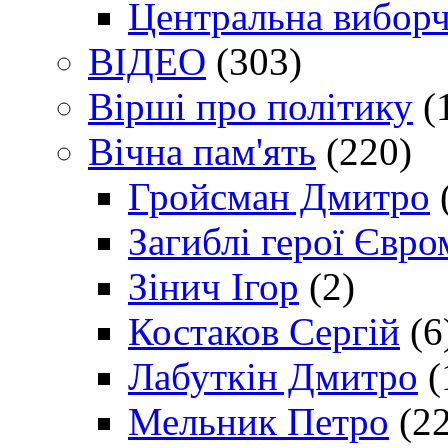
Центральна виборч
ВІДЕО
(303)
Вірші про політику
(
Вічна пам'ять
(220)
Гройсман Дмитро
Загиблі герої Євр
Зінич Ігор
(2)
Костаков Сергій
(6
Лабуткін Дмитро
(
Мельник Петро
(22