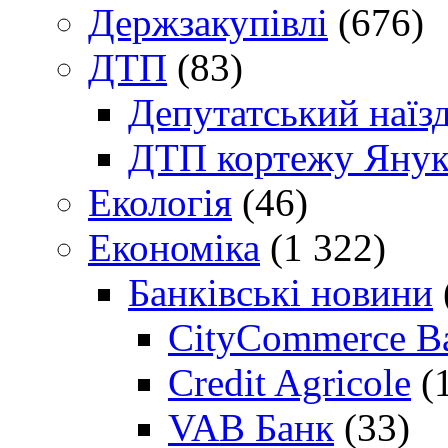
Держзакупівлі
(676)
ДТП
(83)
Депутатський наїз
ДТП кортежу Янук
Екологія
(46)
Економіка
(1 322)
Банківські новини
CityCommerce B
Credit Agricole
(
VAB Банк
(33)