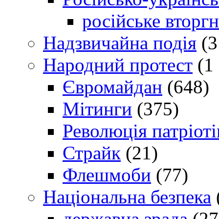
російське вторг
Надзвичайна подія
(3
Народний протест
(1 
Євромайдан
(648)
Мітинги
(375)
Революція патріоті
Страйк
(21)
Флешмоби
(77)
Національна безпека
державна зрада
(27