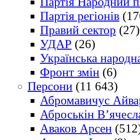
Партія Народний 
Партія регіонів
(17
Правий сектор
(27)
УДАР
(26)
Українська народна
Фронт змін
(6)
Персони
(11 643)
Абромавичус Айва
Аброськін В’ячесл
Аваков Арсен
(512