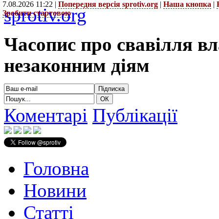
7.08.2026 11:22 |
Попередня версія sprotiv.org
|
Наша кнопка
|
sprotiv.org
Зробити стартовою
Часопис про свавілля в
незаконним діям
Коментарі
Публікації
Головна
Новини
Статті