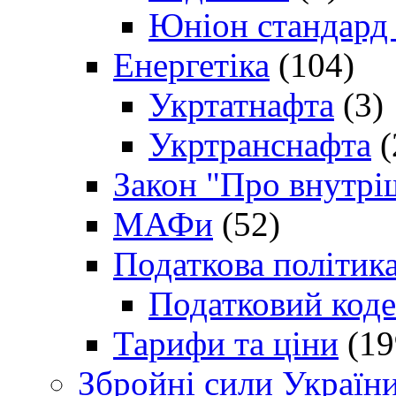
Юніон стандард
Енергетіка
(104)
Укртатнафта
(3)
Укртранснафта
(
Закон "Про внутрі
МАФи
(52)
Податкова політик
Податковий коде
Тарифи та ціни
(19
Збройні сили Україн