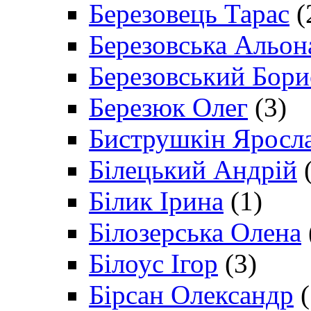
Березовець Тарас
(
Березовська Альон
Березовський Бори
Березюк Олег
(3)
Биструшкін Яросл
Білецький Андрій
(
Білик Ірина
(1)
Білозерська Олена
Білоус Ігор
(3)
Бірсан Олександр
(