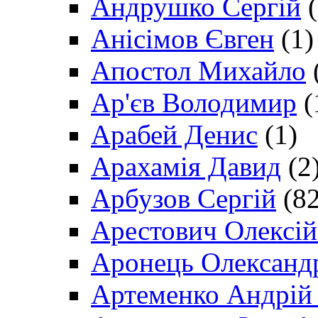
Андрушко Сергій
(
Анісімов Євген
(1)
Апостол Михайло
Ар'єв Володимир
(
Арабей Денис
(1)
Арахамія Давид
(2
Арбузов Сергій
(82
Арестович Олексі
Аронець Олександ
Артеменко Андрій