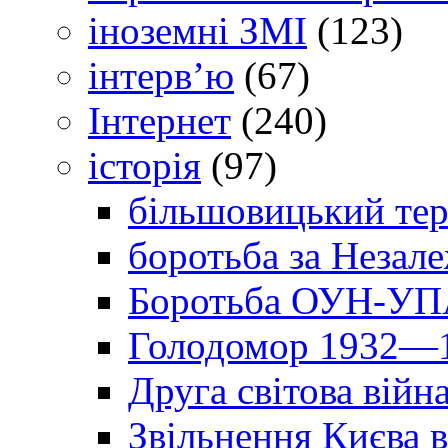
іноземні ЗМІ
(123)
інтерв’ю
(67)
Інтернет
(240)
історія
(97)
більшовицький тер
боротьба за Незал
Боротьба ОУН-УПА
Голодомор 1932—1
Друга світова війн
Звільнення Києва в