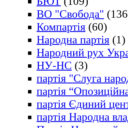
БЮТ
(109)
ВО "Свобода"
(136
Компартія
(60)
Народна партія
(1)
Народний рух Укр
НУ-НС
(3)
партія "Слуга наро
партія “Опозиційн
партія Єдиний цен
партія Народна вла