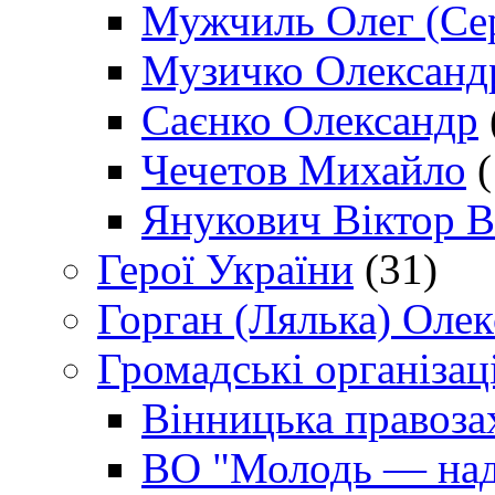
Мужчиль Олег (Сер
Музичко Олександ
Саєнко Олександр
Чечетов Михайло
(
Янукович Віктор В
Герої України
(31)
Горган (Лялька) Оле
Громадські організаці
Вінницька правоза
ВО "Молодь — над