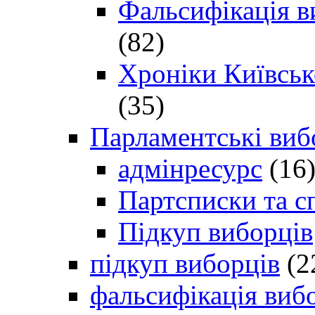
Фальсифікація в
(82)
Хроніки Київсько
(35)
Парламентські виб
адмінресурс
(16
Партсписки та с
Підкуп виборців
підкуп виборців
(2
фальсифікація виб