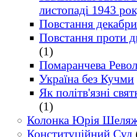
листопаді 1943 ро
Повстання декабри
Повстання проти д
(1)
Помаранчева Рево
Україна без Кучми
Як політв'язні св
(1)
Колонка Юрія Шеляж
Конституційний Суд