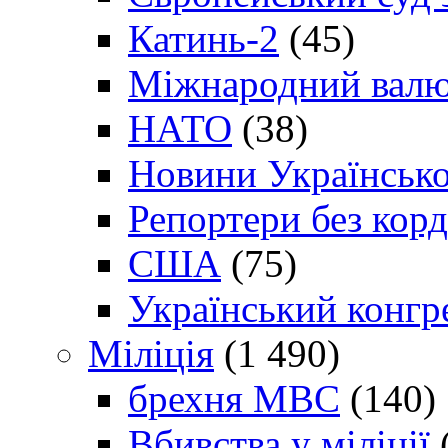
Катинь-2
(45)
Міжнародний валю
НАТО
(38)
Новини Українсько
Репортери без корд
США
(75)
Український конгр
Міліція
(1 490)
брехня МВС
(140)
Вбивства у міліції