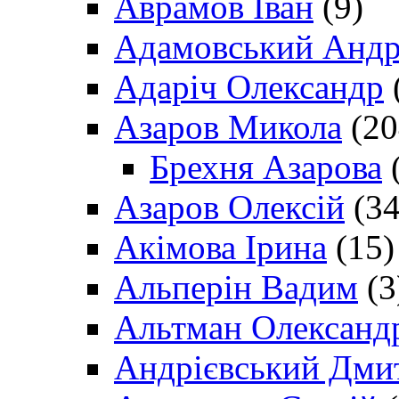
Аврамов Іван
(9)
Адамовський Андр
Адаріч Олександр
Азаров Микола
(20
Брехня Азарова
(
Азаров Олексій
(34
Акімова Ірина
(15)
Альперін Вадим
(3
Альтман Олександ
Андрієвський Дми