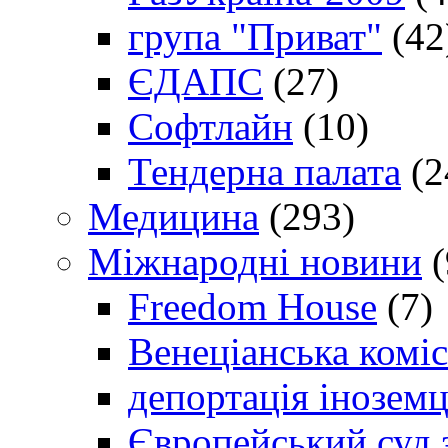
група "Приват"
(42
ЄДАПС
(27)
Софтлайн
(10)
Тендерна палата
(2
Медицина
(293)
Міжнародні новини
(
Freedom House
(7)
Венеціанська коміс
депортація іноземц
Європейський суд 