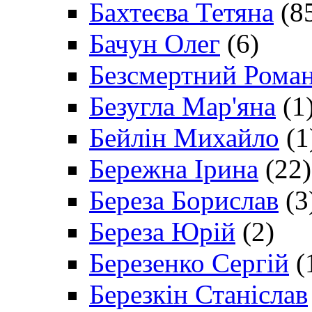
Бахтеєва Тетяна
(8
Бачун Олег
(6)
Безсмертний Рома
Безугла Мар'яна
(1
Бейлін Михайло
(1
Бережна Ірина
(22)
Береза Борислав
(3
Береза Юрій
(2)
Березенко Сергій
(
Березкін Станіслав