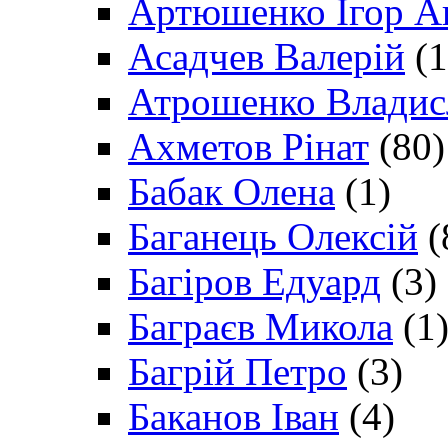
Артюшенко Ігор А
Асадчев Валерій
(1
Атрошенко Владис
Ахметов Рінат
(80)
Бабак Олена
(1)
Баганець Олексій
(
Багіров Едуард
(3)
Баграєв Микола
(1
Багрій Петро
(3)
Баканов Іван
(4)