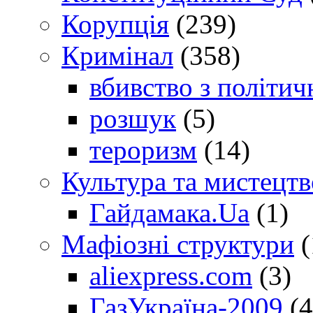
Корупція
(239)
Кримінал
(358)
вбивство з політич
розшук
(5)
тероризм
(14)
Культура та мистецтв
Гайдамака.Ua
(1)
Мафіозні структури
(
aliexpress.com
(3)
ГазУкраїна-2009
(4