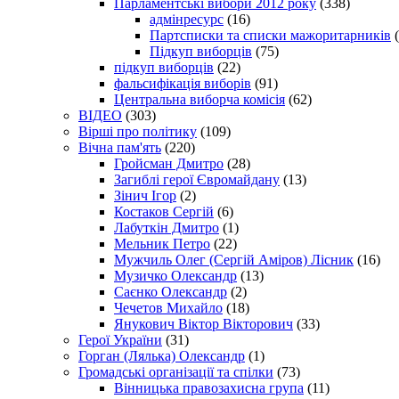
Парламентські вибори 2012 року
(338)
адмінресурс
(16)
Партсписки та списки мажоритарників
(
Підкуп виборців
(75)
підкуп виборців
(22)
фальсифікація виборів
(91)
Центральна виборча комісія
(62)
ВІДЕО
(303)
Вірші про політику
(109)
Вічна пам'ять
(220)
Гройсман Дмитро
(28)
Загиблі герої Євромайдану
(13)
Зінич Ігор
(2)
Костаков Сергій
(6)
Лабуткін Дмитро
(1)
Мельник Петро
(22)
Мужчиль Олег (Сергій Аміров) Лісник
(16)
Музичко Олександр
(13)
Саєнко Олександр
(2)
Чечетов Михайло
(18)
Янукович Віктор Вікторович
(33)
Герої України
(31)
Горган (Лялька) Олександр
(1)
Громадські організації та спілки
(73)
Вінницька правозахисна група
(11)