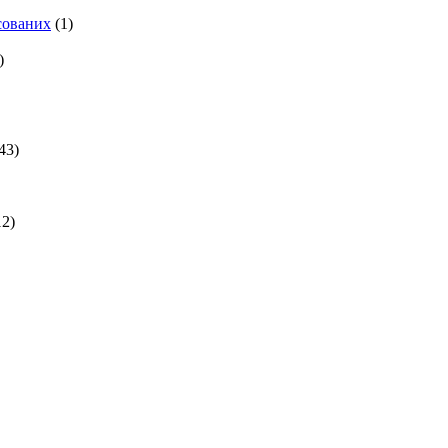
есованих
(1)
)
43)
2)