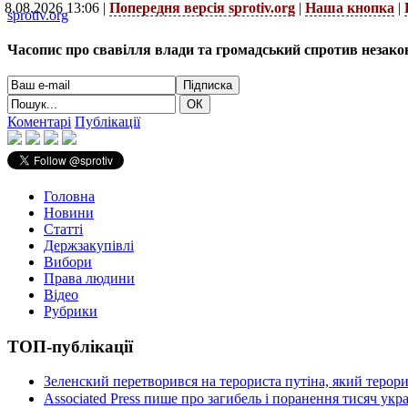
8.08.2026 13:06 |
Попередня версія sprotiv.org
|
Наша кнопка
|
sprotiv.org
Часопис про свавілля влади та громадський спротив незако
Коментарі
Публікації
Головна
Новини
Статті
Держзакупівлі
Вибори
Права людини
Відео
Рубрики
ТОП-публікації
Зеленский перетворився на терориста путіна, який терор
Associated Press пише про загибель і поранення тисяч ук