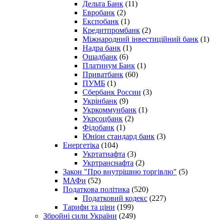
Дельта Банк
(11)
Евробанк
(2)
Експобанк
(1)
Кредитпромбанк
(2)
Міжнародний інвестиційний банк
(1)
Надра банк
(1)
Ощадбанк
(6)
Платинум Банк
(1)
Приватбанк
(60)
ПУМБ
(1)
Сбербанк России
(3)
Укрінбанк
(9)
Укркоммунбанк
(1)
Укрсоцбанк
(2)
Фідобанк
(1)
Юніон стандард банк
(3)
Енергетіка
(104)
Укртатнафта
(3)
Укртранснафта
(2)
Закон "Про внутрішню торгівлю"
(5)
МАФи
(52)
Податкова політика
(520)
Податковий кодекс
(227)
Тарифи та ціни
(199)
Збройні сили України
(249)