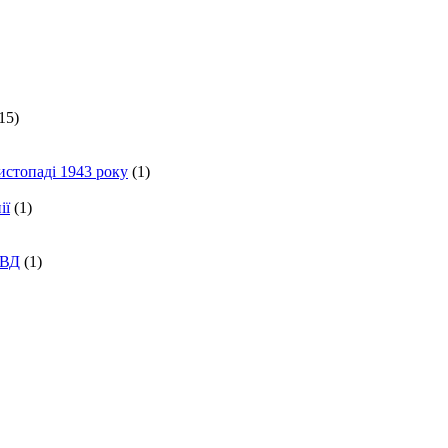
15)
истопаді 1943 року
(1)
ії
(1)
КВД
(1)