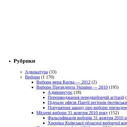
Рубрики
Адвокатура
(33)
Вибори
(1 170)
Вибори мера Києва — 2012
(2)
Вибори Президента України — 2010
(195)
Адмінресурс
(18)
Перешкоджання передвиборчій агітації
(
Підпали офісів Партії регіонів бютівсь
Порушення закону про вибори президен
Місцеві вибори 31 жовтня 2010 року
(152)
Фальсифікація виборів 31 жовтня 2010 
Хроніки Київської обласної виборчої ком