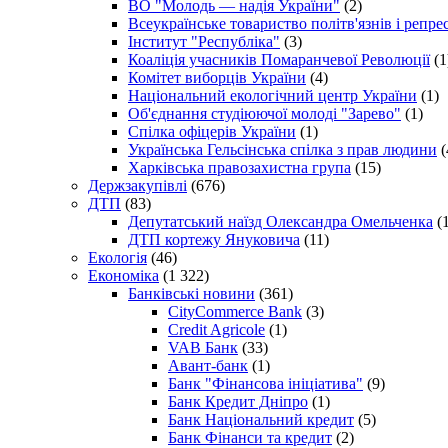
ВО "Молодь — надія України"
(2)
Всеукраїнське товариство політв'язнів і репр
Інститут "Республіка"
(3)
Коаліція учасників Помаранчевої Революції
(1
Комітет виборців України
(4)
Національний екологічний центр України
(1)
Об'єднання студіюючої молоді "Зарево"
(1)
Спілка офіцерів України
(1)
Українська Гельсінська спілка з прав людини
(
Харківська правозахистна група
(15)
Держзакупівлі
(676)
ДТП
(83)
Депутатський наїзд Олександра Омельченка
(1
ДТП кортежу Януковича
(11)
Екологія
(46)
Економіка
(1 322)
Банківські новини
(361)
CityCommerce Bank
(3)
Credit Agricole
(1)
VAB Банк
(33)
Авант-банк
(1)
Банк "Фінансова ініціатива"
(9)
Банк Кредит Дніпро
(1)
Банк Національний кредит
(5)
Банк Фінанси та кредит
(2)