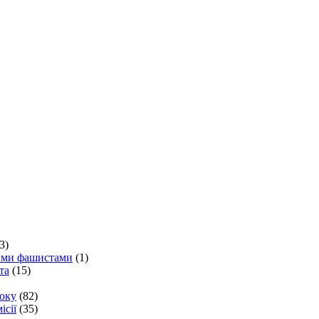
3)
кими фашистами
(1)
та
(15)
року
(82)
ісії
(35)