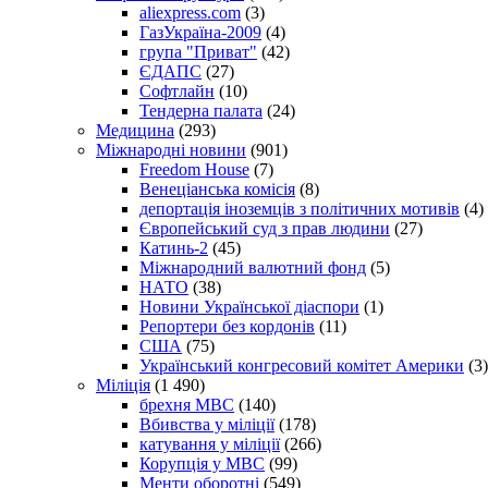
aliexpress.com
(3)
ГазУкраїна-2009
(4)
група "Приват"
(42)
ЄДАПС
(27)
Софтлайн
(10)
Тендерна палата
(24)
Медицина
(293)
Міжнародні новини
(901)
Freedom House
(7)
Венеціанська комісія
(8)
депортація іноземців з політичних мотивів
(4)
Європейський суд з прав людини
(27)
Катинь-2
(45)
Міжнародний валютний фонд
(5)
НАТО
(38)
Новини Української діаспори
(1)
Репортери без кордонів
(11)
США
(75)
Український конгресовий комітет Америки
(3)
Міліція
(1 490)
брехня МВС
(140)
Вбивства у міліції
(178)
катування у міліції
(266)
Корупція у МВС
(99)
Менти оборотні
(549)