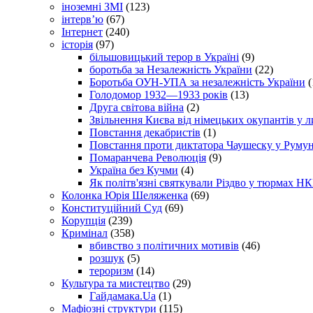
іноземні ЗМІ
(123)
інтерв’ю
(67)
Інтернет
(240)
історія
(97)
більшовицький терор в Україні
(9)
боротьба за Незалежність України
(22)
Боротьба ОУН-УПА за незалежність України
(
Голодомор 1932—1933 років
(13)
Друга світова війна
(2)
Звільнення Києва від німецьких окупантів у л
Повстання декабристів
(1)
Повстання проти диктатора Чаушеску у Румун
Помаранчева Революція
(9)
Україна без Кучми
(4)
Як політв'язні святкували Різдво у тюрмах Н
Колонка Юрія Шеляженка
(69)
Конституційний Суд
(69)
Корупція
(239)
Кримінал
(358)
вбивство з політичних мотивів
(46)
розшук
(5)
тероризм
(14)
Культура та мистецтво
(29)
Гайдамака.Ua
(1)
Мафіозні структури
(115)