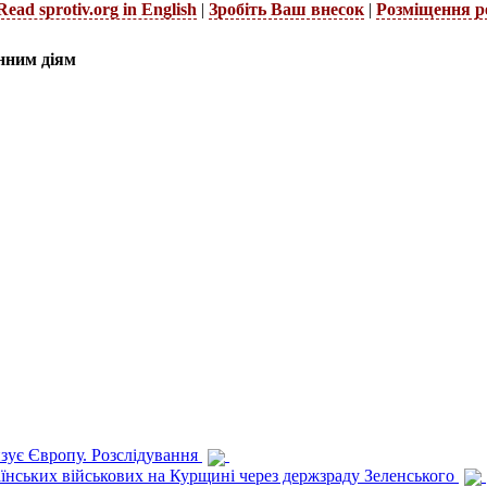
Read sprotiv.org in English
|
Зробіть Ваш внесок
|
Розміщення р
нним діям
изує Європу. Розслідування
раїнських військових на Курщині через держзраду Зеленського