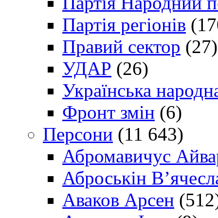
Партія Народний 
Партія регіонів
(17
Правий сектор
(27)
УДАР
(26)
Українська народна
Фронт змін
(6)
Персони
(11 643)
Абромавичус Айва
Аброськін В’ячесл
Аваков Арсен
(512