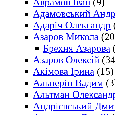
Аврамов Іван
(9)
Адамовський Андр
Адаріч Олександр
Азаров Микола
(20
Брехня Азарова
(
Азаров Олексій
(34
Акімова Ірина
(15)
Альперін Вадим
(3
Альтман Олександ
Андрієвський Дми