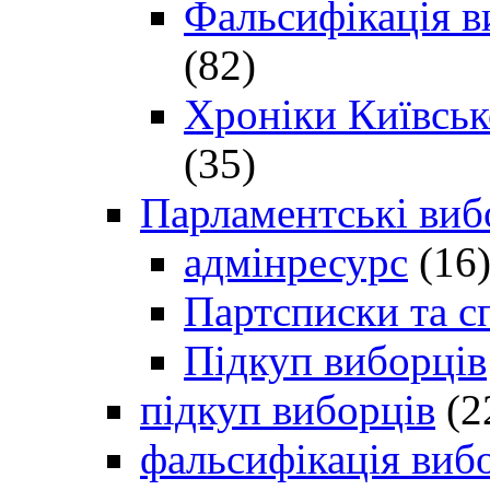
Фальсифікація в
(82)
Хроніки Київсько
(35)
Парламентські виб
адмінресурс
(16
Партсписки та с
Підкуп виборців
підкуп виборців
(2
фальсифікація виб