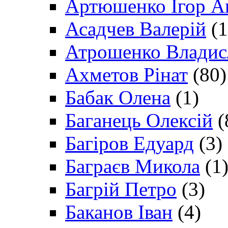
Артюшенко Ігор А
Асадчев Валерій
(1
Атрошенко Владис
Ахметов Рінат
(80)
Бабак Олена
(1)
Баганець Олексій
(
Багіров Едуард
(3)
Баграєв Микола
(1
Багрій Петро
(3)
Баканов Іван
(4)