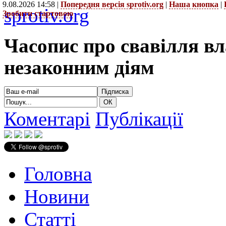
9.08.2026 14:58 |
Попередня версія sprotiv.org
|
Наша кнопка
|
sprotiv.org
Зробити стартовою
Часопис про свавілля в
незаконним діям
Коментарі
Публікації
Головна
Новини
Статті