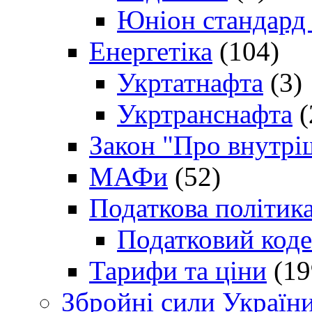
Юніон стандард
Енергетіка
(104)
Укртатнафта
(3)
Укртранснафта
(
Закон "Про внутрі
МАФи
(52)
Податкова політик
Податковий коде
Тарифи та ціни
(19
Збройні сили Україн