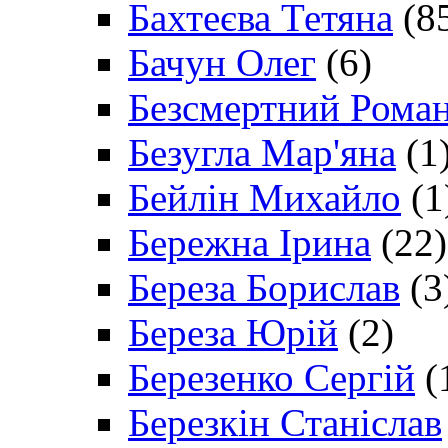
Бахтеєва Тетяна
(8
Бачун Олег
(6)
Безсмертний Рома
Безугла Мар'яна
(1
Бейлін Михайло
(1
Бережна Ірина
(22)
Береза Борислав
(3
Береза Юрій
(2)
Березенко Сергій
(
Березкін Станіслав