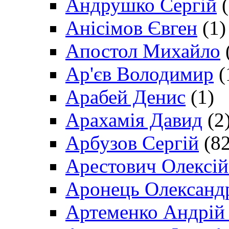
Андрушко Сергій
(
Анісімов Євген
(1)
Апостол Михайло
Ар'єв Володимир
(
Арабей Денис
(1)
Арахамія Давид
(2
Арбузов Сергій
(82
Арестович Олексі
Аронець Олександ
Артеменко Андрій