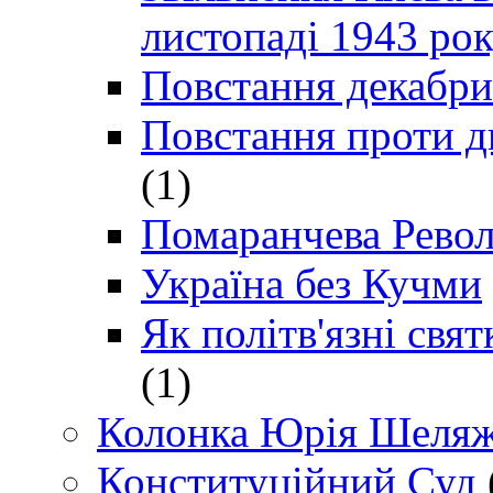
листопаді 1943 ро
Повстання декабри
Повстання проти д
(1)
Помаранчева Рево
Україна без Кучми
Як політв'язні св
(1)
Колонка Юрія Шеляж
Конституційний Суд