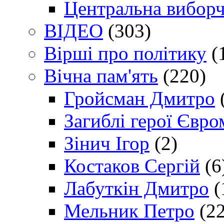
Центральна виборч
ВІДЕО
(303)
Вірші про політику
(
Вічна пам'ять
(220)
Гройсман Дмитро
Загиблі герої Євр
Зінич Ігор
(2)
Костаков Сергій
(6
Лабуткін Дмитро
(
Мельник Петро
(22