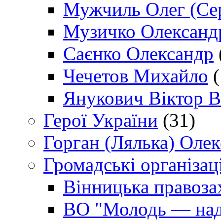
Мужчиль Олег (Сер
Музичко Олександ
Саєнко Олександр
Чечетов Михайло
(
Янукович Віктор В
Герої України
(31)
Горган (Лялька) Оле
Громадські організаці
Вінницька правоза
ВО "Молодь — над