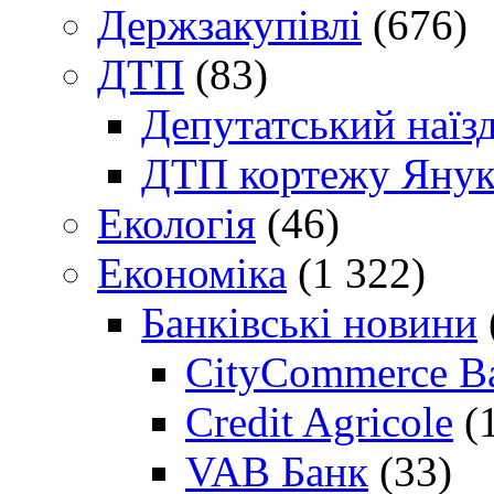
Держзакупівлі
(676)
ДТП
(83)
Депутатський наїз
ДТП кортежу Янук
Екологія
(46)
Економіка
(1 322)
Банківські новини
CityCommerce B
Credit Agricole
(
VAB Банк
(33)