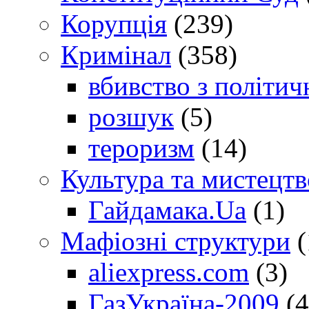
Корупція
(239)
Кримінал
(358)
вбивство з політич
розшук
(5)
тероризм
(14)
Культура та мистецтв
Гайдамака.Ua
(1)
Мафіозні структури
(
aliexpress.com
(3)
ГазУкраїна-2009
(4