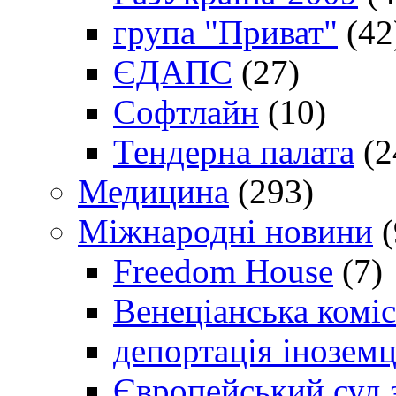
група "Приват"
(42
ЄДАПС
(27)
Софтлайн
(10)
Тендерна палата
(2
Медицина
(293)
Міжнародні новини
(
Freedom House
(7)
Венеціанська коміс
депортація іноземц
Європейський суд 