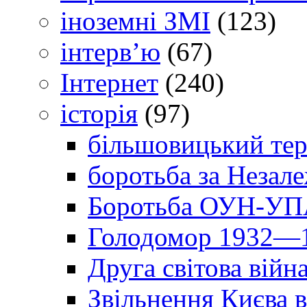
іноземні ЗМІ
(123)
інтерв’ю
(67)
Інтернет
(240)
історія
(97)
більшовицький тер
боротьба за Незал
Боротьба ОУН-УПА
Голодомор 1932—1
Друга світова війн
Звільнення Києва в