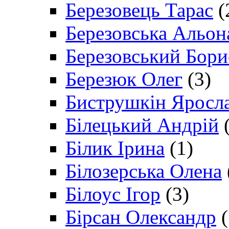
Березовець Тарас
(
Березовська Альон
Березовський Бори
Березюк Олег
(3)
Биструшкін Яросл
Білецький Андрій
(
Білик Ірина
(1)
Білозерська Олена
Білоус Ігор
(3)
Бірсан Олександр
(