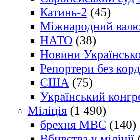
Катинь-2
(45)
Міжнародний валю
НАТО
(38)
Новини Українсько
Репортери без корд
США
(75)
Український конгр
Міліція
(1 490)
брехня МВС
(140)
Вбивства у міліції