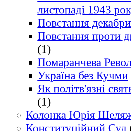
листопаді 1943 ро
Повстання декабри
Повстання проти д
(1)
Помаранчева Рево
Україна без Кучми
Як політв'язні св
(1)
Колонка Юрія Шеляж
Конституційний Суд