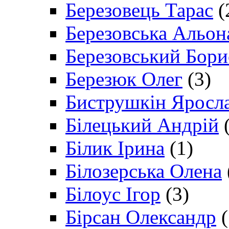
Березовець Тарас
(
Березовська Альон
Березовський Бори
Березюк Олег
(3)
Биструшкін Яросл
Білецький Андрій
(
Білик Ірина
(1)
Білозерська Олена
Білоус Ігор
(3)
Бірсан Олександр
(