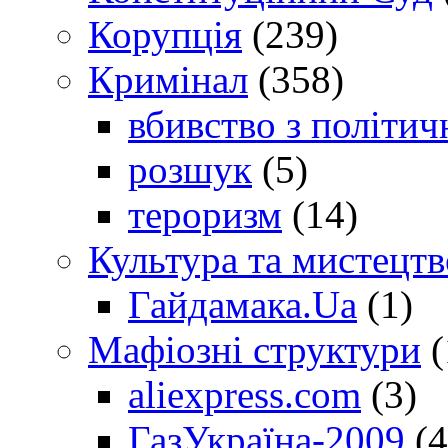
Корупція
(239)
Кримінал
(358)
вбивство з політич
розшук
(5)
тероризм
(14)
Культура та мистецтв
Гайдамака.Ua
(1)
Мафіозні структури
(
aliexpress.com
(3)
ГазУкраїна-2009
(4