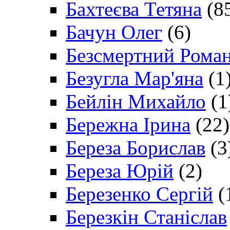
Бахтеєва Тетяна
(8
Бачун Олег
(6)
Безсмертний Рома
Безугла Мар'яна
(1
Бейлін Михайло
(1
Бережна Ірина
(22)
Береза Борислав
(3
Береза Юрій
(2)
Березенко Сергій
(
Березкін Станіслав