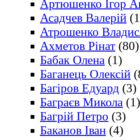
Артюшенко Ігор А
Асадчев Валерій
(1
Атрошенко Владис
Ахметов Рінат
(80)
Бабак Олена
(1)
Баганець Олексій
(
Багіров Едуард
(3)
Баграєв Микола
(1
Багрій Петро
(3)
Баканов Іван
(4)