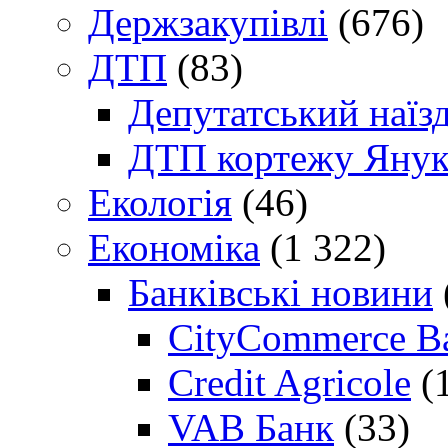
Держзакупівлі
(676)
ДТП
(83)
Депутатський наїз
ДТП кортежу Янук
Екологія
(46)
Економіка
(1 322)
Банківські новини
CityCommerce B
Credit Agricole
(
VAB Банк
(33)