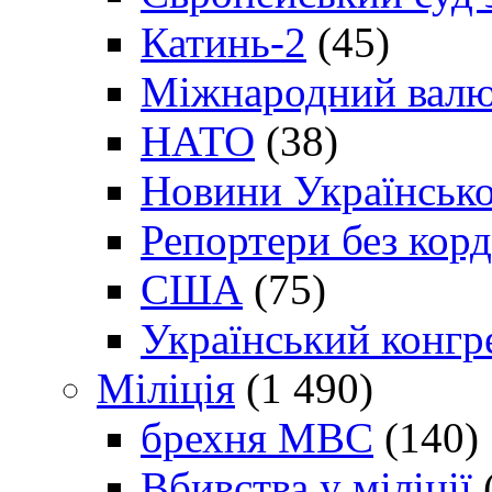
Катинь-2
(45)
Міжнародний валю
НАТО
(38)
Новини Українсько
Репортери без корд
США
(75)
Український конгр
Міліція
(1 490)
брехня МВС
(140)
Вбивства у міліції