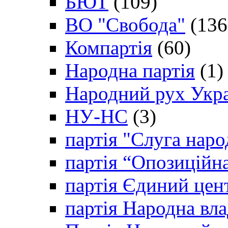
БЮТ
(109)
ВО "Свобода"
(136
Компартія
(60)
Народна партія
(1)
Народний рух Укр
НУ-НС
(3)
партія "Слуга наро
партія “Опозиційн
партія Єдиний цен
партія Народна вла