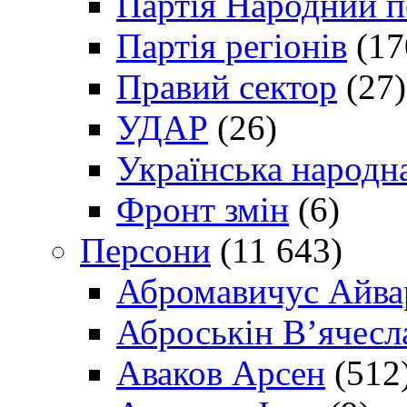
Партія Народний 
Партія регіонів
(17
Правий сектор
(27)
УДАР
(26)
Українська народна
Фронт змін
(6)
Персони
(11 643)
Абромавичус Айва
Аброськін В’ячесл
Аваков Арсен
(512