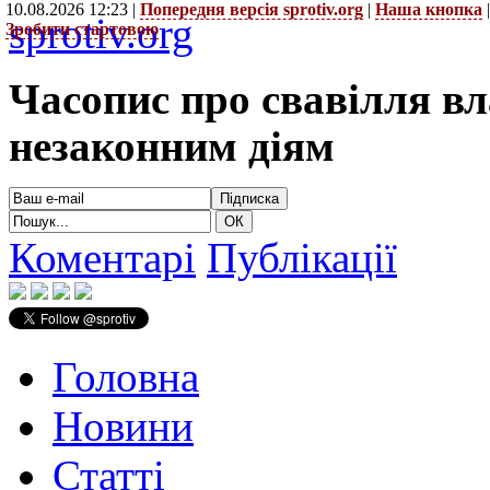
10.08.2026 12:23 |
Попередня версія sprotiv.org
|
Наша кнопка
sprotiv.org
Зробити стартовою
Часопис про свавілля в
незаконним діям
Коментарі
Публікації
Головна
Новини
Статті