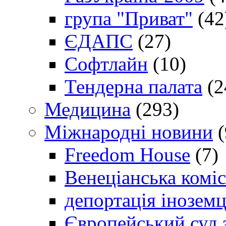
група "Приват"
(42
ЄДАПС
(27)
Софтлайн
(10)
Тендерна палата
(2
Медицина
(293)
Міжнародні новини
(
Freedom House
(7)
Венеціанська коміс
депортація іноземц
Європейський суд 