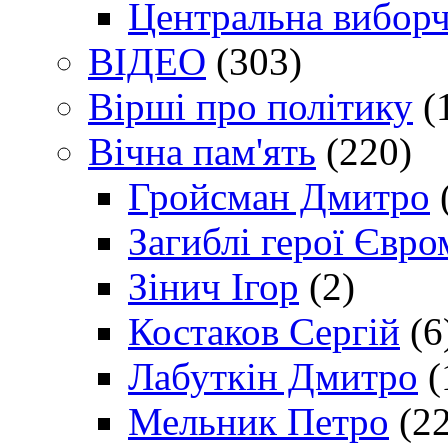
Центральна виборч
ВІДЕО
(303)
Вірші про політику
(
Вічна пам'ять
(220)
Гройсман Дмитро
Загиблі герої Євр
Зінич Ігор
(2)
Костаков Сергій
(6
Лабуткін Дмитро
(
Мельник Петро
(22