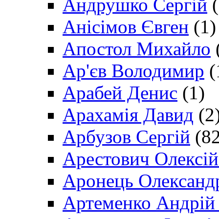
Андрушко Сергій
(
Анісімов Євген
(1)
Апостол Михайло
Ар'єв Володимир
(
Арабей Денис
(1)
Арахамія Давид
(2
Арбузов Сергій
(82
Арестович Олексі
Аронець Олександ
Артеменко Андрій