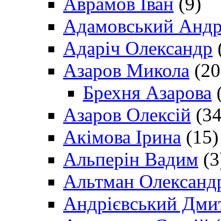
Аврамов Іван
(9)
Адамовський Андр
Адаріч Олександр
Азаров Микола
(20
Брехня Азарова
(
Азаров Олексій
(34
Акімова Ірина
(15)
Альперін Вадим
(3
Альтман Олександ
Андрієвський Дми