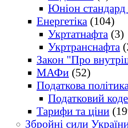
Юніон стандард
Енергетіка
(104)
Укртатнафта
(3)
Укртранснафта
(
Закон "Про внутрі
МАФи
(52)
Податкова політик
Податковий коде
Тарифи та ціни
(19
Збройні сили Україн