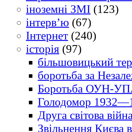
іноземні ЗМІ
(123)
інтерв’ю
(67)
Інтернет
(240)
історія
(97)
більшовицький тер
боротьба за Незал
Боротьба ОУН-УПА
Голодомор 1932—1
Друга світова війн
Звільнення Києва в