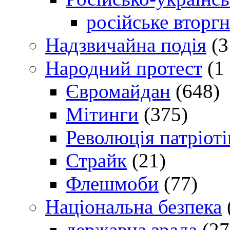
російське вторг
Надзвичайна подія
(3
Народний протест
(1 
Євромайдан
(648)
Мітинги
(375)
Революція патріоті
Страйк
(21)
Флешмоби
(77)
Національна безпека
державна зрада
(27