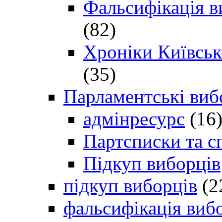
Фальсифікація в
(82)
Хроніки Київсько
(35)
Парламентські виб
адмінресурс
(16
Партсписки та с
Підкуп виборців
підкуп виборців
(2
фальсифікація виб