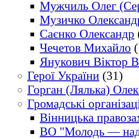
Мужчиль Олег (Сер
Музичко Олександ
Саєнко Олександр
Чечетов Михайло
(
Янукович Віктор В
Герої України
(31)
Горган (Лялька) Оле
Громадські організаці
Вінницька правоза
ВО "Молодь — над