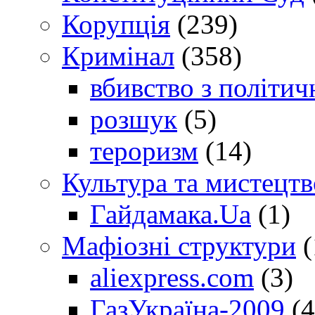
Корупція
(239)
Кримінал
(358)
вбивство з політич
розшук
(5)
тероризм
(14)
Культура та мистецтв
Гайдамака.Ua
(1)
Мафіозні структури
(
aliexpress.com
(3)
ГазУкраїна-2009
(4