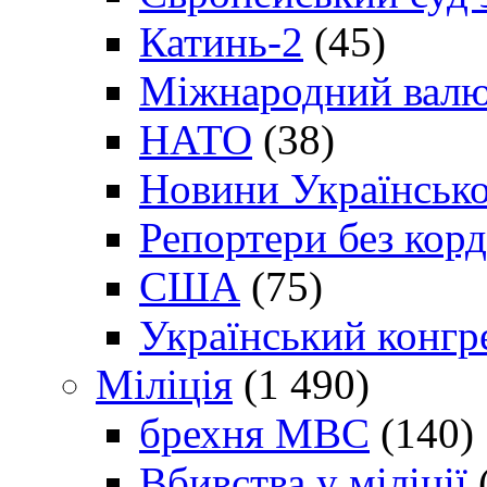
Катинь-2
(45)
Міжнародний валю
НАТО
(38)
Новини Українсько
Репортери без корд
США
(75)
Український конгр
Міліція
(1 490)
брехня МВС
(140)
Вбивства у міліції