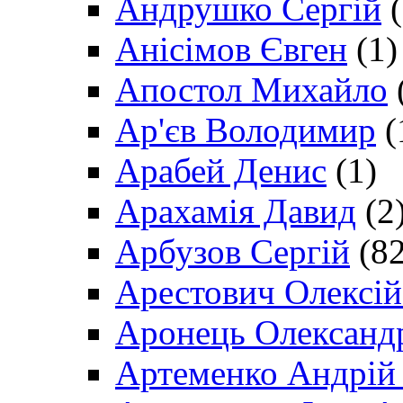
Андрушко Сергій
(
Анісімов Євген
(1)
Апостол Михайло
Ар'єв Володимир
(
Арабей Денис
(1)
Арахамія Давид
(2
Арбузов Сергій
(82
Арестович Олексі
Аронець Олександ
Артеменко Андрій