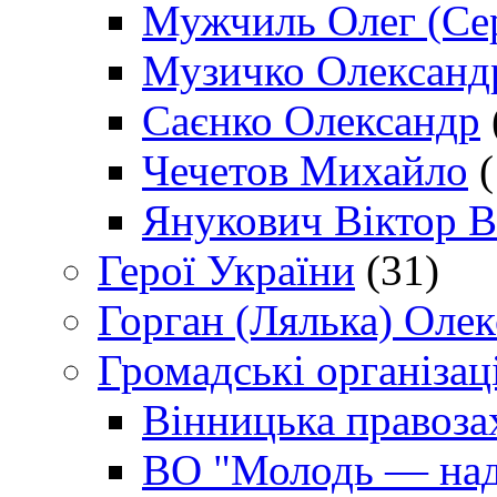
Мужчиль Олег (Сер
Музичко Олександ
Саєнко Олександр
Чечетов Михайло
(
Янукович Віктор В
Герої України
(31)
Горган (Лялька) Оле
Громадські організаці
Вінницька правоза
ВО "Молодь — над