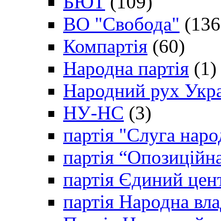
БЮТ
(109)
ВО "Свобода"
(136
Компартія
(60)
Народна партія
(1)
Народний рух Укр
НУ-НС
(3)
партія "Слуга наро
партія “Опозиційн
партія Єдиний цен
партія Народна вла