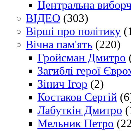
Центральна виборч
ВІДЕО
(303)
Вірші про політику
(
Вічна пам'ять
(220)
Гройсман Дмитро
Загиблі герої Євр
Зінич Ігор
(2)
Костаков Сергій
(6
Лабуткін Дмитро
(
Мельник Петро
(22