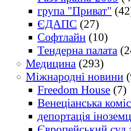
група "Приват"
(42
ЄДАПС
(27)
Софтлайн
(10)
Тендерна палата
(2
Медицина
(293)
Міжнародні новини
(
Freedom House
(7)
Венеціанська коміс
депортація іноземц
Європейський суд 