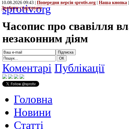
10.08.2026 09:43 |
Попередня версія sprotiv.org
|
Наша кнопка
sprotiv.org
Зробити стартовою
Часопис про свавілля в
незаконним діям
Коментарі
Публікації
Головна
Новини
Статті