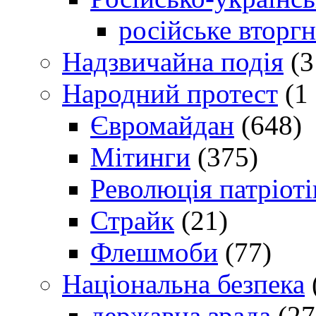
російське вторг
Надзвичайна подія
(3
Народний протест
(1 
Євромайдан
(648)
Мітинги
(375)
Революція патріоті
Страйк
(21)
Флешмоби
(77)
Національна безпека
державна зрада
(27