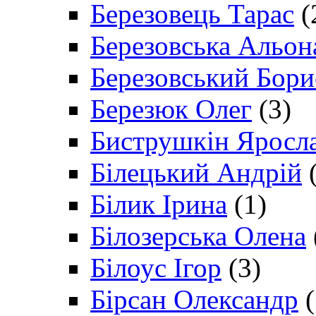
Березовець Тарас
(
Березовська Альон
Березовський Бори
Березюк Олег
(3)
Биструшкін Яросл
Білецький Андрій
(
Білик Ірина
(1)
Білозерська Олена
Білоус Ігор
(3)
Бірсан Олександр
(