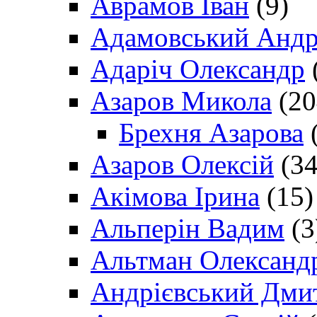
Аврамов Іван
(9)
Адамовський Андр
Адаріч Олександр
Азаров Микола
(20
Брехня Азарова
(
Азаров Олексій
(34
Акімова Ірина
(15)
Альперін Вадим
(3
Альтман Олександ
Андрієвський Дми