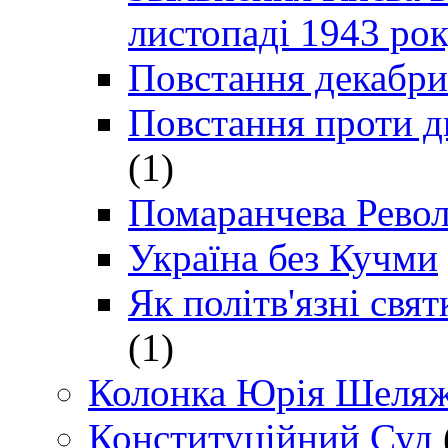
листопаді 1943 ро
Повстання декабри
Повстання проти д
(1)
Помаранчева Рево
Україна без Кучми
Як політв'язні св
(1)
Колонка Юрія Шеляж
Конституційний Суд