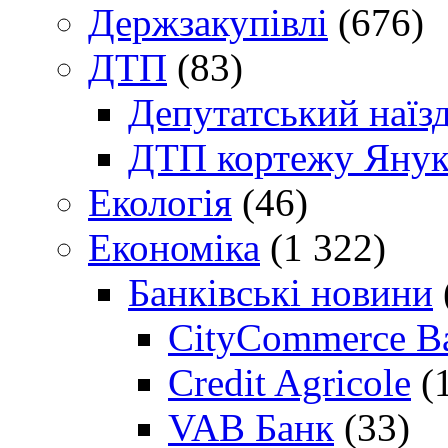
Держзакупівлі
(676)
ДТП
(83)
Депутатський наїз
ДТП кортежу Янук
Екологія
(46)
Економіка
(1 322)
Банківські новини
CityCommerce B
Credit Agricole
(
VAB Банк
(33)