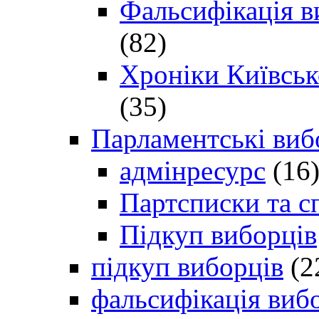
Фальсифікація в
(82)
Хроніки Київсько
(35)
Парламентські виб
адмінресурс
(16
Партсписки та с
Підкуп виборців
підкуп виборців
(2
фальсифікація виб