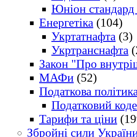
Юніон стандард
Енергетіка
(104)
Укртатнафта
(3)
Укртранснафта
(
Закон "Про внутрі
МАФи
(52)
Податкова політик
Податковий коде
Тарифи та ціни
(19
Збройні сили Україн