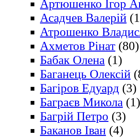
Артюшенко Ігор А
Асадчев Валерій
(1
Атрошенко Владис
Ахметов Рінат
(80)
Бабак Олена
(1)
Баганець Олексій
(
Багіров Едуард
(3)
Баграєв Микола
(1
Багрій Петро
(3)
Баканов Іван
(4)