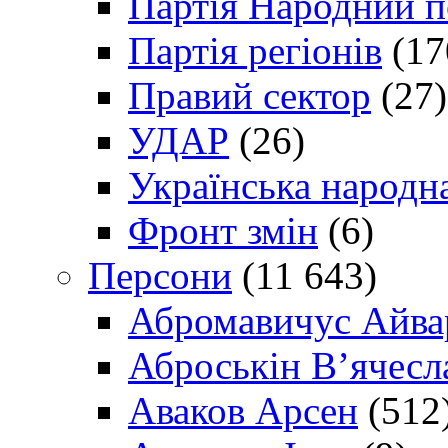
Партія Народний 
Партія регіонів
(17
Правий сектор
(27)
УДАР
(26)
Українська народна
Фронт змін
(6)
Персони
(11 643)
Абромавичус Айва
Аброськін В’ячесл
Аваков Арсен
(512