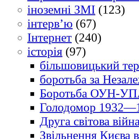
іноземні ЗМІ
(123)
інтерв’ю
(67)
Інтернет
(240)
історія
(97)
більшовицький тер
боротьба за Незал
Боротьба ОУН-УПА
Голодомор 1932—1
Друга світова війн
Звільнення Києва в