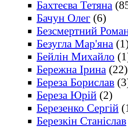
Бахтеєва Тетяна
(8
Бачун Олег
(6)
Безсмертний Рома
Безугла Мар'яна
(1
Бейлін Михайло
(1
Бережна Ірина
(22)
Береза Борислав
(3
Береза Юрій
(2)
Березенко Сергій
(
Березкін Станіслав