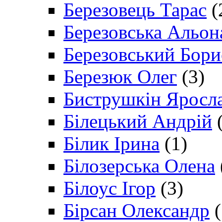
Березовець Тарас
(
Березовська Альон
Березовський Бори
Березюк Олег
(3)
Биструшкін Яросл
Білецький Андрій
(
Білик Ірина
(1)
Білозерська Олена
Білоус Ігор
(3)
Бірсан Олександр
(