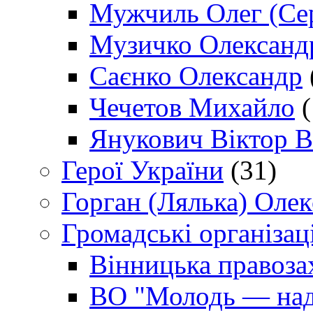
Мужчиль Олег (Сер
Музичко Олександ
Саєнко Олександр
Чечетов Михайло
(
Янукович Віктор В
Герої України
(31)
Горган (Лялька) Оле
Громадські організаці
Вінницька правоза
ВО "Молодь — над