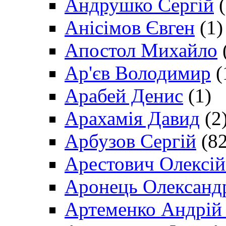
Андрушко Сергій
(
Анісімов Євген
(1)
Апостол Михайло
Ар'єв Володимир
(
Арабей Денис
(1)
Арахамія Давид
(2
Арбузов Сергій
(82
Арестович Олексі
Аронець Олександ
Артеменко Андрій