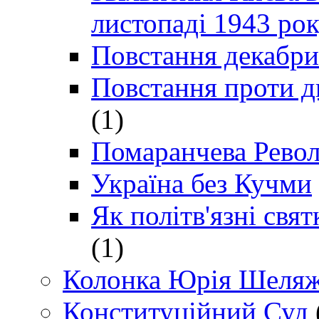
листопаді 1943 ро
Повстання декабри
Повстання проти д
(1)
Помаранчева Рево
Україна без Кучми
Як політв'язні св
(1)
Колонка Юрія Шеляж
Конституційний Суд