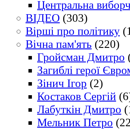
Центральна виборч
ВІДЕО
(303)
Вірші про політику
(
Вічна пам'ять
(220)
Гройсман Дмитро
Загиблі герої Євр
Зінич Ігор
(2)
Костаков Сергій
(6
Лабуткін Дмитро
(
Мельник Петро
(22