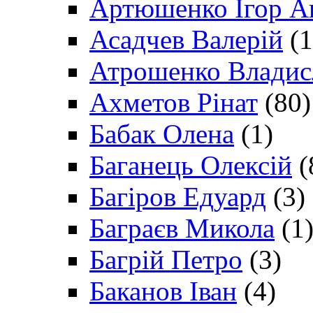
Артюшенко Ігор А
Асадчев Валерій
(1
Атрошенко Владис
Ахметов Рінат
(80)
Бабак Олена
(1)
Баганець Олексій
(
Багіров Едуард
(3)
Баграєв Микола
(1
Багрій Петро
(3)
Баканов Іван
(4)