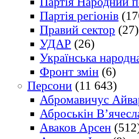
Партія Народний 
Партія регіонів
(17
Правий сектор
(27)
УДАР
(26)
Українська народна
Фронт змін
(6)
Персони
(11 643)
Абромавичус Айва
Аброськін В’ячесл
Аваков Арсен
(512