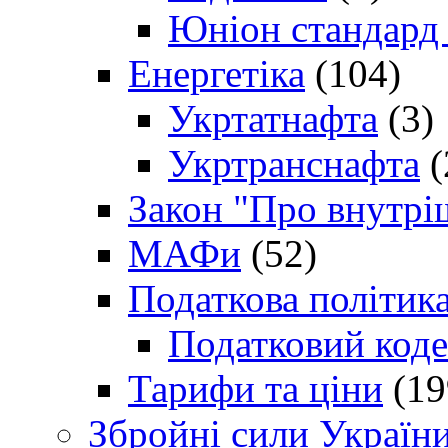
Юніон стандард
Енергетіка
(104)
Укртатнафта
(3)
Укртранснафта
(
Закон "Про внутрі
МАФи
(52)
Податкова політик
Податковий коде
Тарифи та ціни
(19
Збройні сили Україн