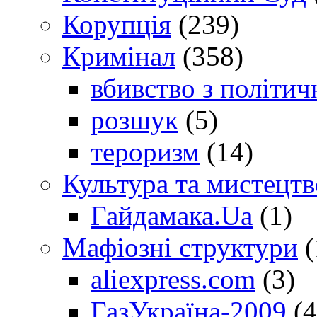
Корупція
(239)
Кримінал
(358)
вбивство з політич
розшук
(5)
тероризм
(14)
Культура та мистецтв
Гайдамака.Ua
(1)
Мафіозні структури
(
aliexpress.com
(3)
ГазУкраїна-2009
(4