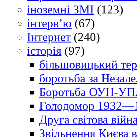
іноземні ЗМІ
(123)
інтерв’ю
(67)
Інтернет
(240)
історія
(97)
більшовицький тер
боротьба за Незал
Боротьба ОУН-УПА
Голодомор 1932—1
Друга світова війн
Звільнення Києва в