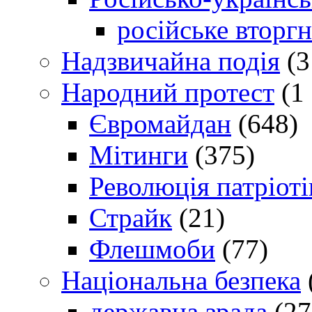
російське вторг
Надзвичайна подія
(3
Народний протест
(1 
Євромайдан
(648)
Мітинги
(375)
Революція патріоті
Страйк
(21)
Флешмоби
(77)
Національна безпека
державна зрада
(27