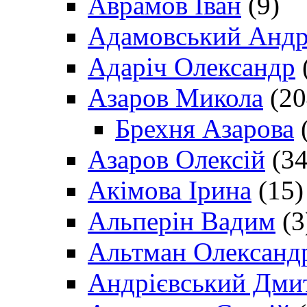
Аврамов Іван
(9)
Адамовський Андр
Адаріч Олександр
Азаров Микола
(20
Брехня Азарова
(
Азаров Олексій
(34
Акімова Ірина
(15)
Альперін Вадим
(3
Альтман Олександ
Андрієвський Дми