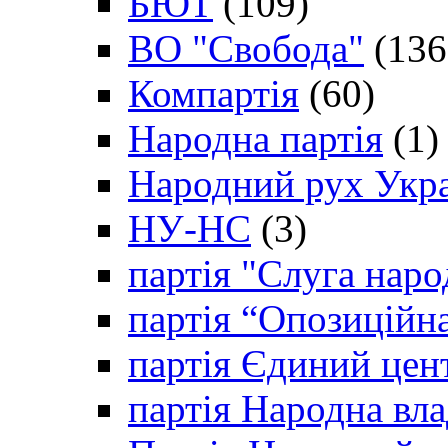
БЮТ
(109)
ВО "Свобода"
(136
Компартія
(60)
Народна партія
(1)
Народний рух Укр
НУ-НС
(3)
партія "Слуга наро
партія “Опозиційн
партія Єдиний цен
партія Народна вла