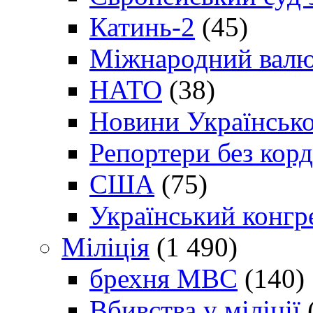
Катинь-2
(45)
Міжнародний валю
НАТО
(38)
Новини Українсько
Репортери без корд
США
(75)
Український конгр
Міліція
(1 490)
брехня МВС
(140)
Вбивства у міліції