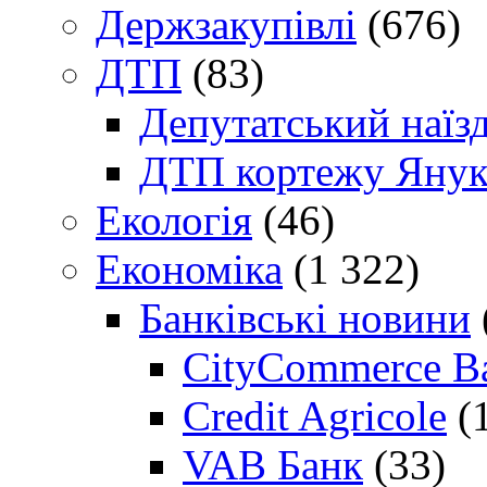
Держзакупівлі
(676)
ДТП
(83)
Депутатський наїз
ДТП кортежу Янук
Екологія
(46)
Економіка
(1 322)
Банківські новини
CityCommerce B
Credit Agricole
(
VAB Банк
(33)