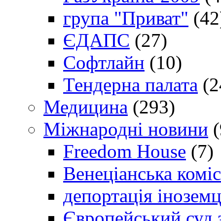
група "Приват"
(42
ЄДАПС
(27)
Софтлайн
(10)
Тендерна палата
(2
Медицина
(293)
Міжнародні новини
(
Freedom House
(7)
Венеціанська коміс
депортація іноземц
Європейський суд 