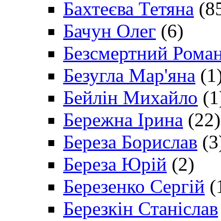
Бахтеєва Тетяна
(8
Бачун Олег
(6)
Безсмертний Рома
Безугла Мар'яна
(1
Бейлін Михайло
(1
Бережна Ірина
(22)
Береза Борислав
(3
Береза Юрій
(2)
Березенко Сергій
(
Березкін Станіслав