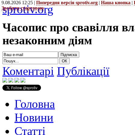
9.08.2026 12:25 |
Попередня версія sprotiv.org
|
Наша кнопка
|
sprotiv.org
Зробити стартовою
Часопис про свавілля в
незаконним діям
Коментарі
Публікації
Головна
Новини
Статті