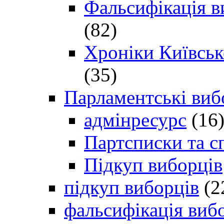
Фальсифікація в
(82)
Хроніки Київсько
(35)
Парламентські виб
адмінресурс
(16
Партсписки та с
Підкуп виборців
підкуп виборців
(2
фальсифікація виб