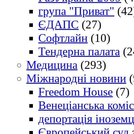
група "Приват"
(42
ЄДАПС
(27)
Софтлайн
(10)
Тендерна палата
(2
Медицина
(293)
Міжнародні новини
(
Freedom House
(7)
Венеціанська коміс
депортація іноземц
Європейський суд 