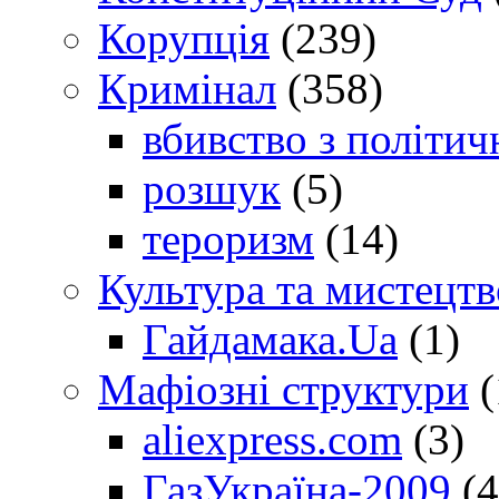
Корупція
(239)
Кримінал
(358)
вбивство з політич
розшук
(5)
тероризм
(14)
Культура та мистецтв
Гайдамака.Ua
(1)
Мафіозні структури
(
aliexpress.com
(3)
ГазУкраїна-2009
(4