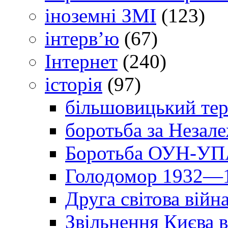
іноземні ЗМІ
(123)
інтерв’ю
(67)
Інтернет
(240)
історія
(97)
більшовицький тер
боротьба за Незал
Боротьба ОУН-УПА
Голодомор 1932—1
Друга світова війн
Звільнення Києва в