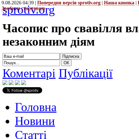
9.08.2026 04:39 |
Попередня версія sprotiv.org
|
Наша кнопка
|
sprotiv.org
Зробити стартовою
Часопис про свавілля в
незаконним діям
Коментарі
Публікації
Головна
Новини
Статті