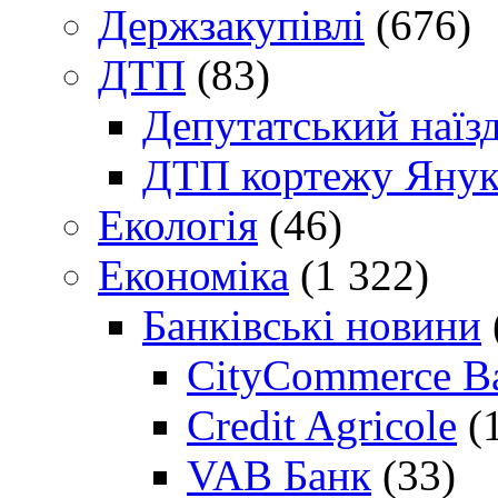
Держзакупівлі
(676)
ДТП
(83)
Депутатський наїз
ДТП кортежу Янук
Екологія
(46)
Економіка
(1 322)
Банківські новини
CityCommerce B
Credit Agricole
(
VAB Банк
(33)