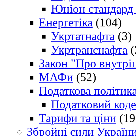
Юніон стандард
Енергетіка
(104)
Укртатнафта
(3)
Укртранснафта
(
Закон "Про внутрі
МАФи
(52)
Податкова політик
Податковий коде
Тарифи та ціни
(19
Збройні сили Україн