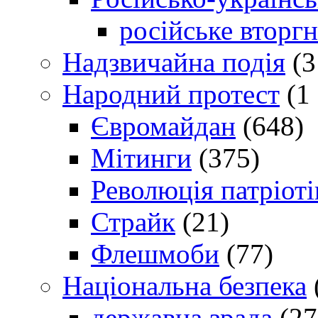
російське вторг
Надзвичайна подія
(3
Народний протест
(1 
Євромайдан
(648)
Мітинги
(375)
Революція патріоті
Страйк
(21)
Флешмоби
(77)
Національна безпека
державна зрада
(27