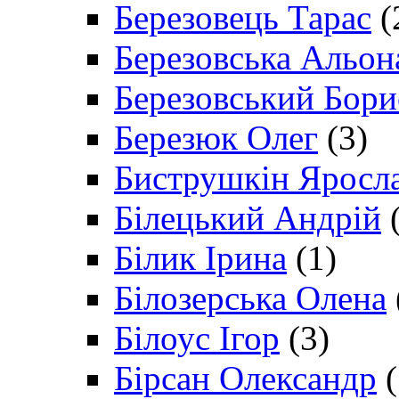
Березовець Тарас
(
Березовська Альон
Березовський Бори
Березюк Олег
(3)
Биструшкін Яросл
Білецький Андрій
(
Білик Ірина
(1)
Білозерська Олена
Білоус Ігор
(3)
Бірсан Олександр
(