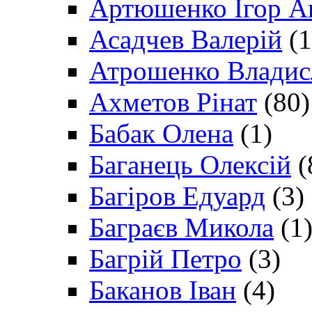
Артюшенко Ігор А
Асадчев Валерій
(1
Атрошенко Владис
Ахметов Рінат
(80)
Бабак Олена
(1)
Баганець Олексій
(
Багіров Едуард
(3)
Баграєв Микола
(1
Багрій Петро
(3)
Баканов Іван
(4)