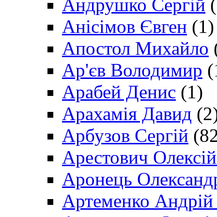
Андрушко Сергій
(
Анісімов Євген
(1)
Апостол Михайло
Ар'єв Володимир
(
Арабей Денис
(1)
Арахамія Давид
(2
Арбузов Сергій
(82
Арестович Олексі
Аронець Олександ
Артеменко Андрій