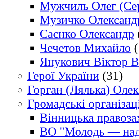
Мужчиль Олег (Сер
Музичко Олександ
Саєнко Олександр
Чечетов Михайло
(
Янукович Віктор В
Герої України
(31)
Горган (Лялька) Оле
Громадські організаці
Вінницька правоза
ВО "Молодь — над