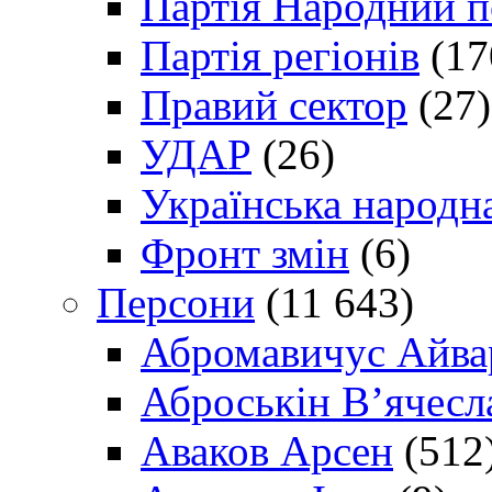
Партія Народний 
Партія регіонів
(17
Правий сектор
(27)
УДАР
(26)
Українська народна
Фронт змін
(6)
Персони
(11 643)
Абромавичус Айва
Аброськін В’ячесл
Аваков Арсен
(512