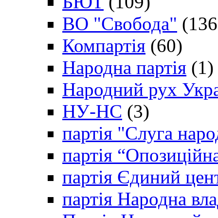
БЮТ
(109)
ВО "Свобода"
(136
Компартія
(60)
Народна партія
(1)
Народний рух Укр
НУ-НС
(3)
партія "Слуга наро
партія “Опозиційн
партія Єдиний цен
партія Народна вла