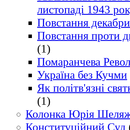
листопаді 1943 ро
Повстання декабри
Повстання проти д
(1)
Помаранчева Рево
Україна без Кучми
Як політв'язні св
(1)
Колонка Юрія Шеляж
Конституційний Суд