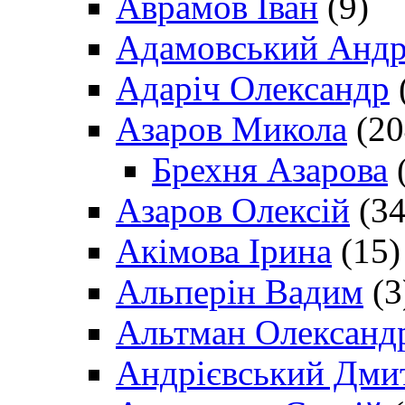
Аврамов Іван
(9)
Адамовський Андр
Адаріч Олександр
Азаров Микола
(20
Брехня Азарова
(
Азаров Олексій
(34
Акімова Ірина
(15)
Альперін Вадим
(3
Альтман Олександ
Андрієвський Дми