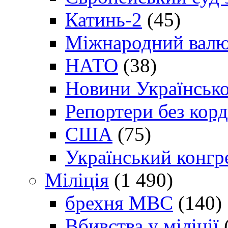
Катинь-2
(45)
Міжнародний валю
НАТО
(38)
Новини Українсько
Репортери без корд
США
(75)
Український конгр
Міліція
(1 490)
брехня МВС
(140)
Вбивства у міліції