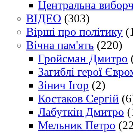
Центральна виборч
ВІДЕО
(303)
Вірші про політику
(
Вічна пам'ять
(220)
Гройсман Дмитро
Загиблі герої Євр
Зінич Ігор
(2)
Костаков Сергій
(6
Лабуткін Дмитро
(
Мельник Петро
(22