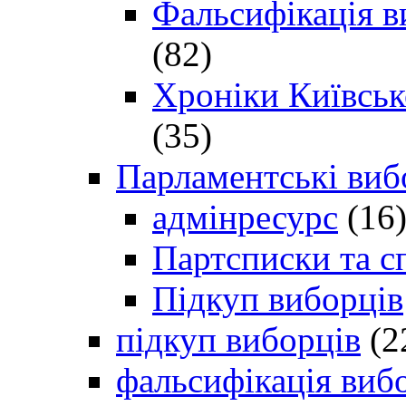
Фальсифікація в
(82)
Хроніки Київсько
(35)
Парламентські виб
адмінресурс
(16
Партсписки та с
Підкуп виборців
підкуп виборців
(2
фальсифікація виб