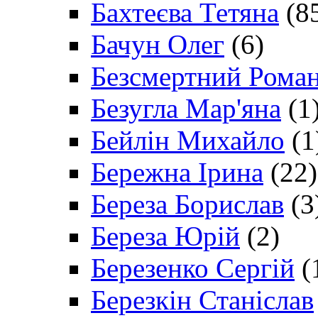
Бахтеєва Тетяна
(8
Бачун Олег
(6)
Безсмертний Рома
Безугла Мар'яна
(1
Бейлін Михайло
(1
Бережна Ірина
(22)
Береза Борислав
(3
Береза Юрій
(2)
Березенко Сергій
(
Березкін Станіслав