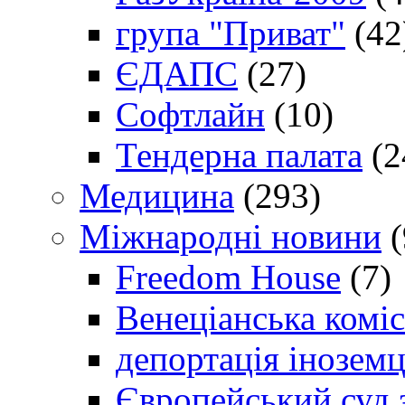
група "Приват"
(42
ЄДАПС
(27)
Софтлайн
(10)
Тендерна палата
(2
Медицина
(293)
Міжнародні новини
(
Freedom House
(7)
Венеціанська коміс
депортація іноземц
Європейський суд 