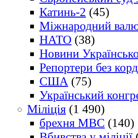
Катинь-2
(45)
Міжнародний валю
НАТО
(38)
Новини Українсько
Репортери без корд
США
(75)
Український конгр
Міліція
(1 490)
брехня МВС
(140)
Вбивства у міліції