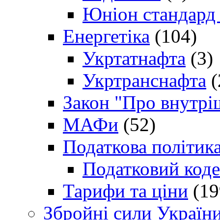
Юніон стандард
Енергетіка
(104)
Укртатнафта
(3)
Укртранснафта
(
Закон "Про внутрі
МАФи
(52)
Податкова політик
Податковий коде
Тарифи та ціни
(19
Збройні сили Україн