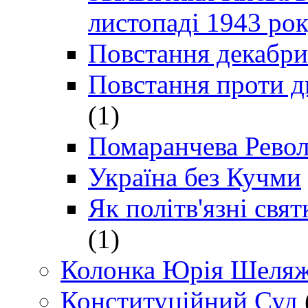
листопаді 1943 ро
Повстання декабри
Повстання проти д
(1)
Помаранчева Рево
Україна без Кучми
Як політв'язні св
(1)
Колонка Юрія Шеляж
Конституційний Суд