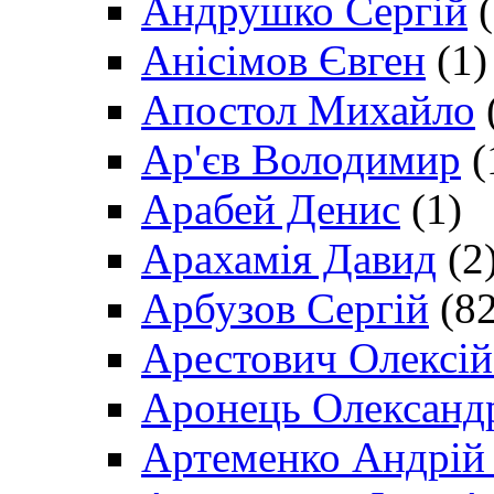
Андрушко Сергій
(
Анісімов Євген
(1)
Апостол Михайло
Ар'єв Володимир
(
Арабей Денис
(1)
Арахамія Давид
(2
Арбузов Сергій
(82
Арестович Олексі
Аронець Олександ
Артеменко Андрій