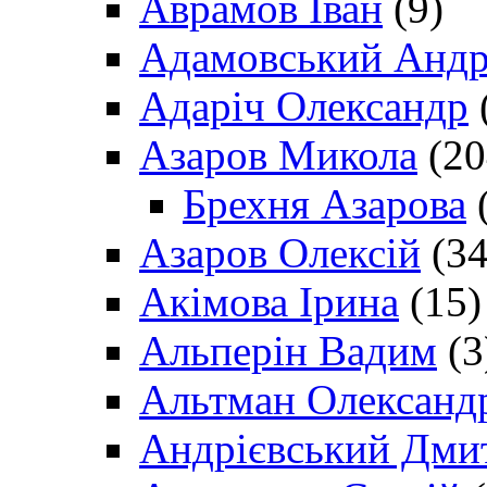
Аврамов Іван
(9)
Адамовський Андр
Адаріч Олександр
Азаров Микола
(20
Брехня Азарова
(
Азаров Олексій
(34
Акімова Ірина
(15)
Альперін Вадим
(3
Альтман Олександ
Андрієвський Дми