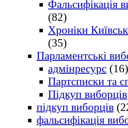
Фальсифікація в
(82)
Хроніки Київсько
(35)
Парламентські виб
адмінресурс
(16
Партсписки та с
Підкуп виборців
підкуп виборців
(2
фальсифікація виб