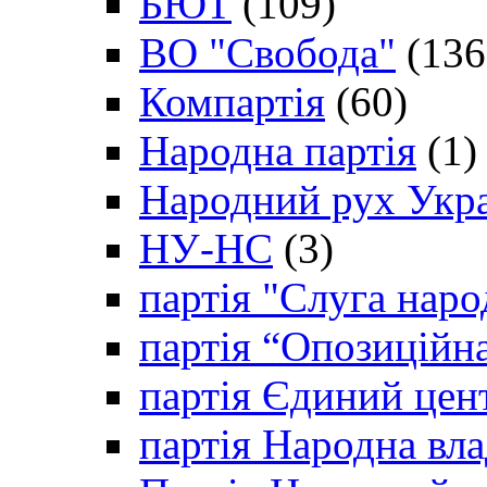
БЮТ
(109)
ВО "Свобода"
(136
Компартія
(60)
Народна партія
(1)
Народний рух Укр
НУ-НС
(3)
партія "Слуга наро
партія “Опозиційн
партія Єдиний цен
партія Народна вла