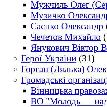
Мужчиль Олег (Сер
Музичко Олександ
Саєнко Олександр
Чечетов Михайло
(
Янукович Віктор В
Герої України
(31)
Горган (Лялька) Оле
Громадські організаці
Вінницька правоза
ВО "Молодь — над