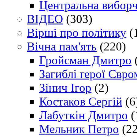
Центральна виборч
ВІДЕО
(303)
Вірші про політику
(
Вічна пам'ять
(220)
Гройсман Дмитро
Загиблі герої Євр
Зінич Ігор
(2)
Костаков Сергій
(6
Лабуткін Дмитро
(
Мельник Петро
(22