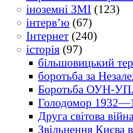
іноземні ЗМІ
(123)
інтерв’ю
(67)
Інтернет
(240)
історія
(97)
більшовицький тер
боротьба за Незал
Боротьба ОУН-УПА
Голодомор 1932—1
Друга світова війн
Звільнення Києва в