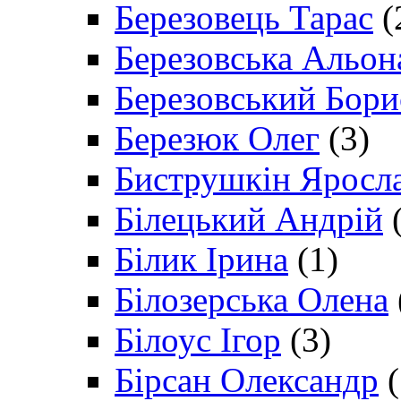
Березовець Тарас
(
Березовська Альон
Березовський Бори
Березюк Олег
(3)
Биструшкін Яросл
Білецький Андрій
(
Білик Ірина
(1)
Білозерська Олена
Білоус Ігор
(3)
Бірсан Олександр
(