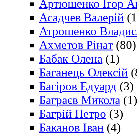
Артюшенко Ігор А
Асадчев Валерій
(1
Атрошенко Владис
Ахметов Рінат
(80)
Бабак Олена
(1)
Баганець Олексій
(
Багіров Едуард
(3)
Баграєв Микола
(1
Багрій Петро
(3)
Баканов Іван
(4)