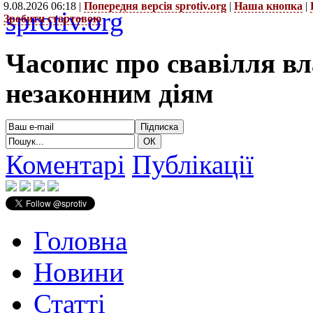
9.08.2026 06:18 |
Попередня версія sprotiv.org
|
Наша кнопка
|
sprotiv.org
Зробити стартовою
Часопис про свавілля в
незаконним діям
Коментарі
Публікації
Головна
Новини
Статті