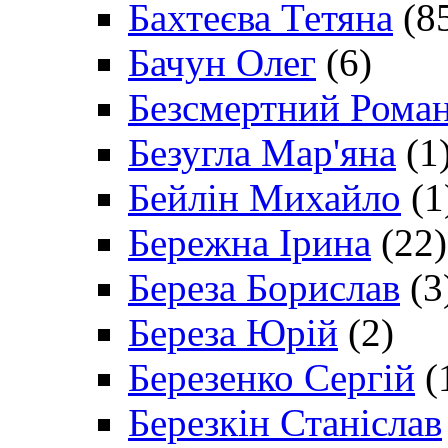
Бахтеєва Тетяна
(8
Бачун Олег
(6)
Безсмертний Рома
Безугла Мар'яна
(1
Бейлін Михайло
(1
Бережна Ірина
(22)
Береза Борислав
(3
Береза Юрій
(2)
Березенко Сергій
(
Березкін Станіслав