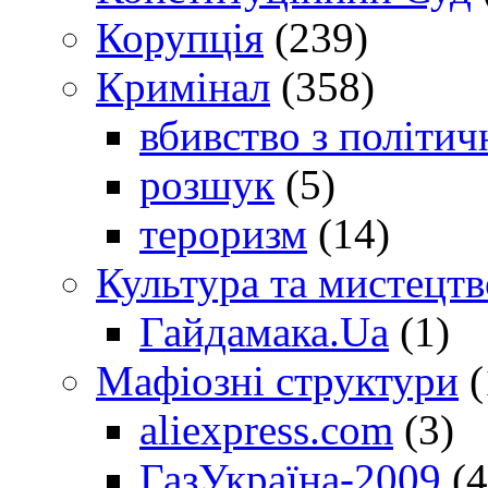
Корупція
(239)
Кримінал
(358)
вбивство з політич
розшук
(5)
тероризм
(14)
Культура та мистецтв
Гайдамака.Ua
(1)
Мафіозні структури
(
aliexpress.com
(3)
ГазУкраїна-2009
(4