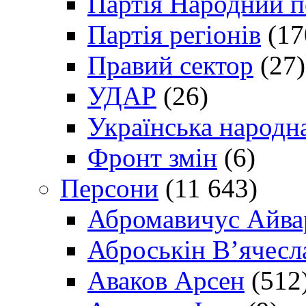
Партія Народний 
Партія регіонів
(17
Правий сектор
(27)
УДАР
(26)
Українська народна
Фронт змін
(6)
Персони
(11 643)
Абромавичус Айва
Аброськін В’ячесл
Аваков Арсен
(512