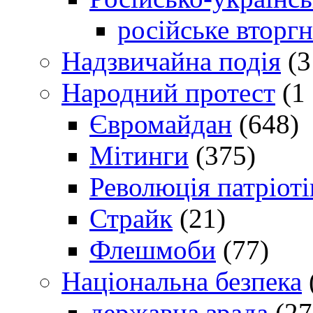
російське вторг
Надзвичайна подія
(3
Народний протест
(1 
Євромайдан
(648)
Мітинги
(375)
Революція патріоті
Страйк
(21)
Флешмоби
(77)
Національна безпека
державна зрада
(27