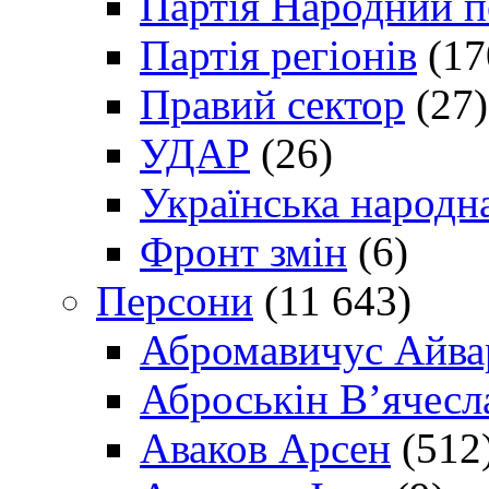
Партія Народний 
Партія регіонів
(17
Правий сектор
(27)
УДАР
(26)
Українська народна
Фронт змін
(6)
Персони
(11 643)
Абромавичус Айва
Аброськін В’ячесл
Аваков Арсен
(512