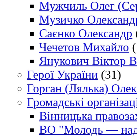
Мужчиль Олег (Сер
Музичко Олександ
Саєнко Олександр
Чечетов Михайло
(
Янукович Віктор В
Герої України
(31)
Горган (Лялька) Оле
Громадські організаці
Вінницька правоза
ВО "Молодь — над