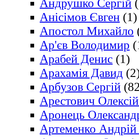
Андрушко Сергій
(
Анісімов Євген
(1)
Апостол Михайло
Ар'єв Володимир
(
Арабей Денис
(1)
Арахамія Давид
(2
Арбузов Сергій
(82
Арестович Олексі
Аронець Олександ
Артеменко Андрій