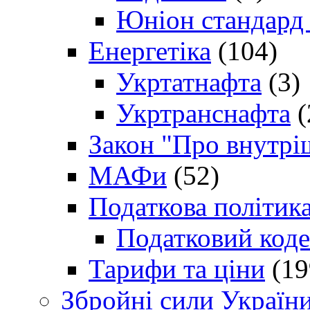
Юніон стандард
Енергетіка
(104)
Укртатнафта
(3)
Укртранснафта
(
Закон "Про внутрі
МАФи
(52)
Податкова політик
Податковий коде
Тарифи та ціни
(19
Збройні сили Україн