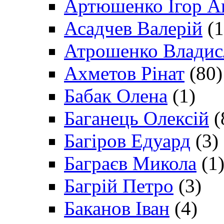
Артюшенко Ігор А
Асадчев Валерій
(1
Атрошенко Владис
Ахметов Рінат
(80)
Бабак Олена
(1)
Баганець Олексій
(
Багіров Едуард
(3)
Баграєв Микола
(1
Багрій Петро
(3)
Баканов Іван
(4)