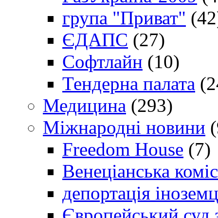
група "Приват"
(42
ЄДАПС
(27)
Софтлайн
(10)
Тендерна палата
(2
Медицина
(293)
Міжнародні новини
(
Freedom House
(7)
Венеціанська коміс
депортація іноземц
Європейський суд 