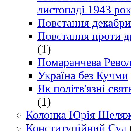
листопаді 1943 ро
Повстання декабри
Повстання проти д
(1)
Помаранчева Рево
Україна без Кучми
Як політв'язні св
(1)
Колонка Юрія Шеляж
Конституційний Суд