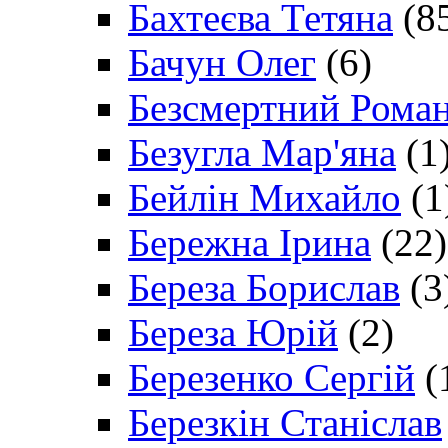
Бахтеєва Тетяна
(8
Бачун Олег
(6)
Безсмертний Рома
Безугла Мар'яна
(1
Бейлін Михайло
(1
Бережна Ірина
(22)
Береза Борислав
(3
Береза Юрій
(2)
Березенко Сергій
(
Березкін Станіслав