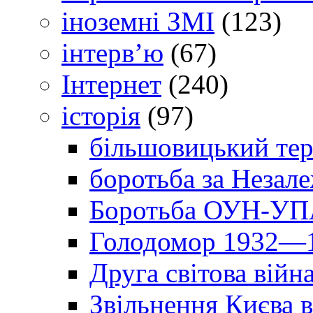
іноземні ЗМІ
(123)
інтерв’ю
(67)
Інтернет
(240)
історія
(97)
більшовицький тер
боротьба за Незал
Боротьба ОУН-УПА
Голодомор 1932—1
Друга світова війн
Звільнення Києва в