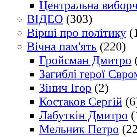
Центральна виборч
ВІДЕО
(303)
Вірші про політику
(
Вічна пам'ять
(220)
Гройсман Дмитро
Загиблі герої Євр
Зінич Ігор
(2)
Костаков Сергій
(6
Лабуткін Дмитро
(
Мельник Петро
(22