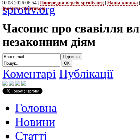
10.08.2026 06:54 |
Попередня версія sprotiv.org
|
Наша кнопка
sprotiv.org
Зробити стартовою
Часопис про свавілля в
незаконним діям
Коментарі
Публікації
Головна
Новини
Статті