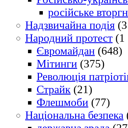
російське вторг
Надзвичайна подія
(3
Народний протест
(1 
Євромайдан
(648)
Мітинги
(375)
Революція патріоті
Страйк
(21)
Флешмоби
(77)
Національна безпека
державна зрада
(27