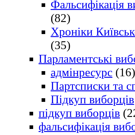
Фальсифікація в
(82)
Хроніки Київсько
(35)
Парламентські виб
адмінресурс
(16
Партсписки та с
Підкуп виборців
підкуп виборців
(2
фальсифікація виб