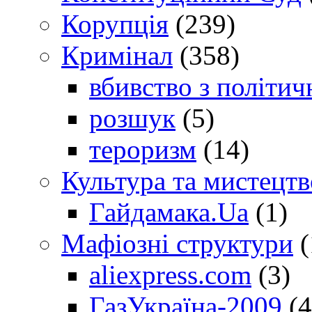
Корупція
(239)
Кримінал
(358)
вбивство з політич
розшук
(5)
тероризм
(14)
Культура та мистецтв
Гайдамака.Ua
(1)
Мафіозні структури
(
aliexpress.com
(3)
ГазУкраїна-2009
(4