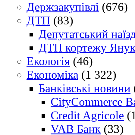
Держзакупівлі
(676)
ДТП
(83)
Депутатський наїз
ДТП кортежу Янук
Екологія
(46)
Економіка
(1 322)
Банківські новини
CityCommerce B
Credit Agricole
(
VAB Банк
(33)