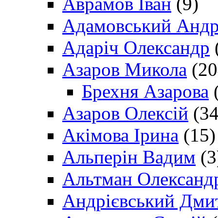
Аврамов Іван
(9)
Адамовський Андр
Адаріч Олександр
Азаров Микола
(20
Брехня Азарова
(
Азаров Олексій
(34
Акімова Ірина
(15)
Альперін Вадим
(3
Альтман Олександ
Андрієвський Дми