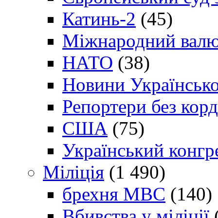
Катинь-2
(45)
Міжнародний валю
НАТО
(38)
Новини Українсько
Репортери без корд
США
(75)
Український конгр
Міліція
(1 490)
брехня МВС
(140)
Вбивства у міліції