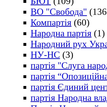
БЮТ
(109)
ВО "Свобода"
(136
Компартія
(60)
Народна партія
(1)
Народний рух Укр
НУ-НС
(3)
партія "Слуга наро
партія “Опозиційн
партія Єдиний цен
партія Народна вла