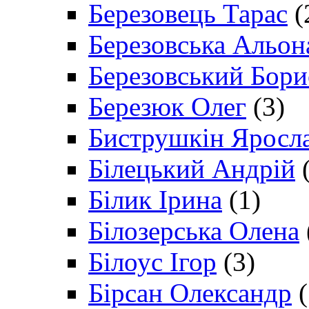
Березовець Тарас
(
Березовська Альон
Березовський Бори
Березюк Олег
(3)
Биструшкін Яросл
Білецький Андрій
(
Білик Ірина
(1)
Білозерська Олена
Білоус Ігор
(3)
Бірсан Олександр
(