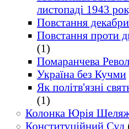
листопаді 1943 ро
Повстання декабри
Повстання проти д
(1)
Помаранчева Рево
Україна без Кучми
Як політв'язні св
(1)
Колонка Юрія Шеляж
Конституційний Суд