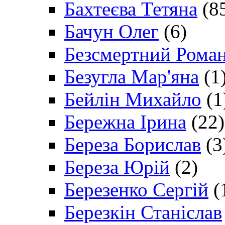
Бахтеєва Тетяна
(8
Бачун Олег
(6)
Безсмертний Рома
Безугла Мар'яна
(1
Бейлін Михайло
(1
Бережна Ірина
(22)
Береза Борислав
(3
Береза Юрій
(2)
Березенко Сергій
(
Березкін Станіслав