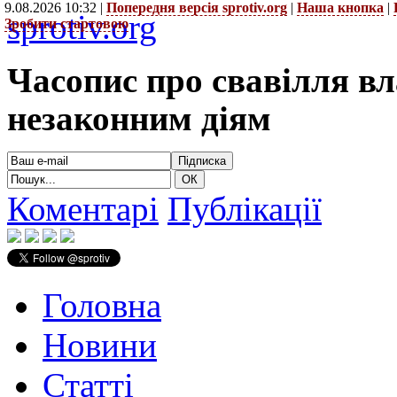
9.08.2026 10:32 |
Попередня версія sprotiv.org
|
Наша кнопка
|
sprotiv.org
Зробити стартовою
Часопис про свавілля в
незаконним діям
Коментарі
Публікації
Головна
Новини
Статті