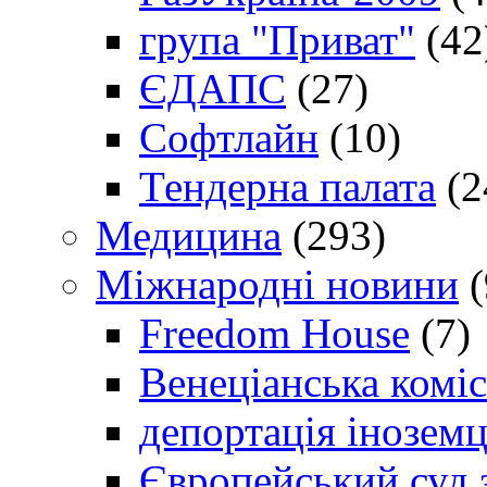
група "Приват"
(42
ЄДАПС
(27)
Софтлайн
(10)
Тендерна палата
(2
Медицина
(293)
Міжнародні новини
(
Freedom House
(7)
Венеціанська коміс
депортація іноземц
Європейський суд 