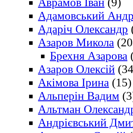
Аврамов Іван
(9)
Адамовський Андр
Адаріч Олександр
Азаров Микола
(20
Брехня Азарова
(
Азаров Олексій
(34
Акімова Ірина
(15)
Альперін Вадим
(3
Альтман Олександ
Андрієвський Дми