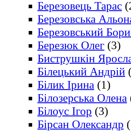
Березовець Тарас
(
Березовська Альон
Березовський Бори
Березюк Олег
(3)
Биструшкін Яросл
Білецький Андрій
(
Білик Ірина
(1)
Білозерська Олена
Білоус Ігор
(3)
Бірсан Олександр
(