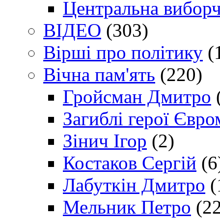
Центральна виборч
ВІДЕО
(303)
Вірші про політику
(
Вічна пам'ять
(220)
Гройсман Дмитро
Загиблі герої Євр
Зінич Ігор
(2)
Костаков Сергій
(6
Лабуткін Дмитро
(
Мельник Петро
(22