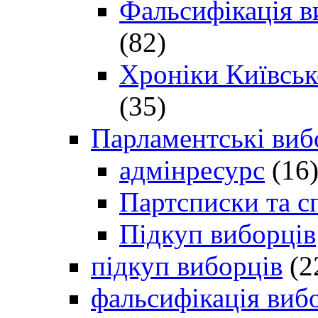
Фальсифікація в
(82)
Хроніки Київсько
(35)
Парламентські виб
адмінресурс
(16
Партсписки та с
Підкуп виборців
підкуп виборців
(2
фальсифікація виб