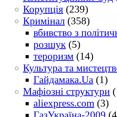
Корупція
(239)
Кримінал
(358)
вбивство з політич
розшук
(5)
тероризм
(14)
Культура та мистецтв
Гайдамака.Ua
(1)
Мафіозні структури
(
aliexpress.com
(3)
ГазУкраїна-2009
(4