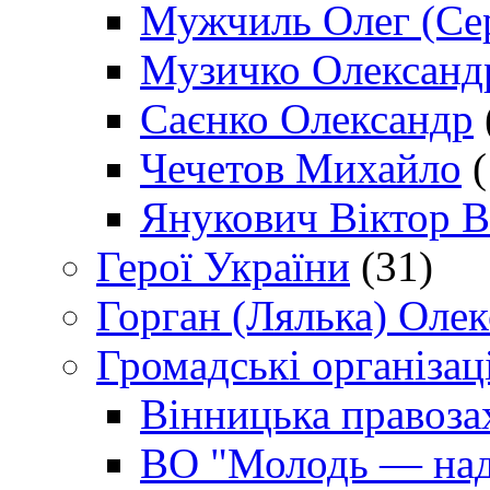
Мужчиль Олег (Сер
Музичко Олександ
Саєнко Олександр
Чечетов Михайло
(
Янукович Віктор В
Герої України
(31)
Горган (Лялька) Оле
Громадські організаці
Вінницька правоза
ВО "Молодь — над