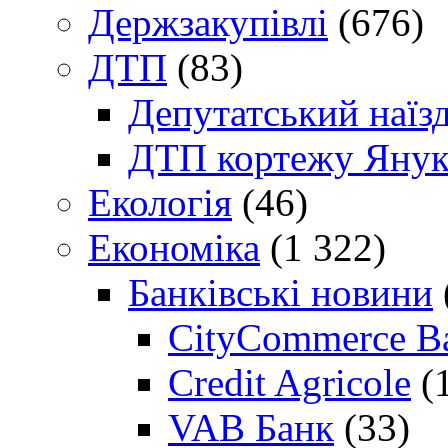
Держзакупівлі
(676)
ДТП
(83)
Депутатський наїз
ДТП кортежу Янук
Екологія
(46)
Економіка
(1 322)
Банківські новини
CityCommerce B
Credit Agricole
(
VAB Банк
(33)