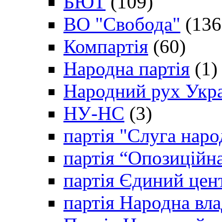
БЮТ
(109)
ВО "Свобода"
(136
Компартія
(60)
Народна партія
(1)
Народний рух Укр
НУ-НС
(3)
партія "Слуга наро
партія “Опозиційн
партія Єдиний цен
партія Народна вла