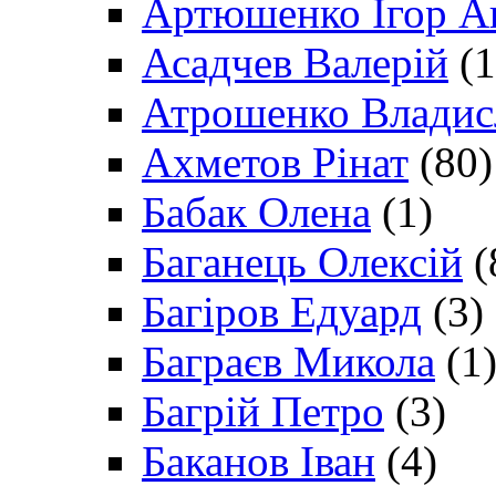
Артюшенко Ігор А
Асадчев Валерій
(1
Атрошенко Владис
Ахметов Рінат
(80)
Бабак Олена
(1)
Баганець Олексій
(
Багіров Едуард
(3)
Баграєв Микола
(1
Багрій Петро
(3)
Баканов Іван
(4)