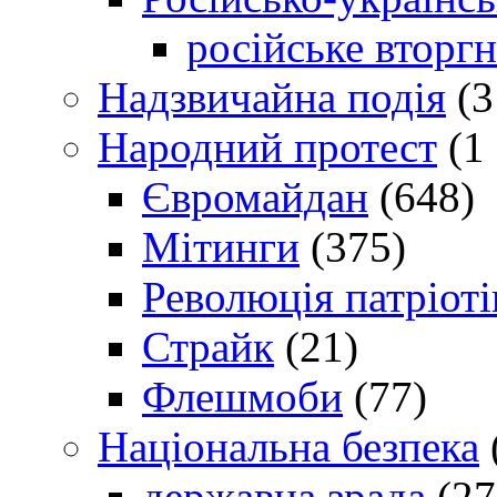
російське вторг
Надзвичайна подія
(3
Народний протест
(1 
Євромайдан
(648)
Мітинги
(375)
Революція патріоті
Страйк
(21)
Флешмоби
(77)
Національна безпека
державна зрада
(27