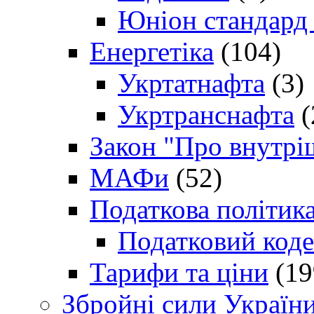
Юніон стандард
Енергетіка
(104)
Укртатнафта
(3)
Укртранснафта
(
Закон "Про внутрі
МАФи
(52)
Податкова політик
Податковий коде
Тарифи та ціни
(19
Збройні сили Україн