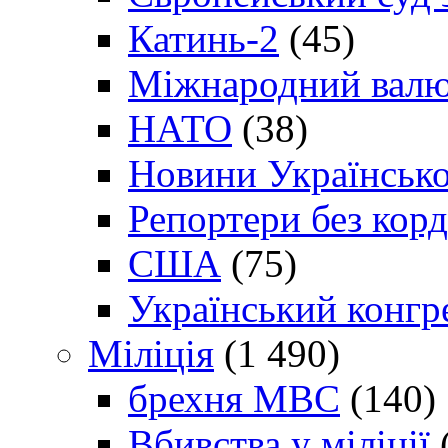
Катинь-2
(45)
Міжнародний валю
НАТО
(38)
Новини Українсько
Репортери без корд
США
(75)
Український конгр
Міліція
(1 490)
брехня МВС
(140)
Вбивства у міліції