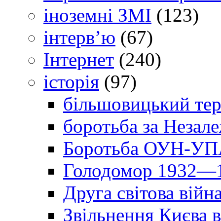
іноземні ЗМІ
(123)
інтерв’ю
(67)
Інтернет
(240)
історія
(97)
більшовицький тер
боротьба за Незал
Боротьба ОУН-УПА
Голодомор 1932—1
Друга світова війн
Звільнення Києва в