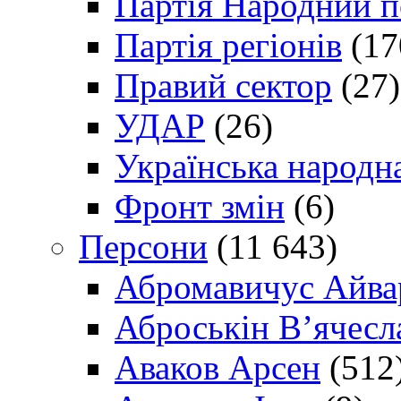
Партія Народний 
Партія регіонів
(17
Правий сектор
(27)
УДАР
(26)
Українська народна
Фронт змін
(6)
Персони
(11 643)
Абромавичус Айва
Аброськін В’ячесл
Аваков Арсен
(512