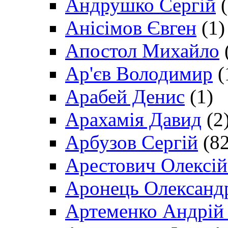
Андрушко Сергій
(
Анісімов Євген
(1)
Апостол Михайло
Ар'єв Володимир
(
Арабей Денис
(1)
Арахамія Давид
(2
Арбузов Сергій
(82
Арестович Олексі
Аронець Олександ
Артеменко Андрій