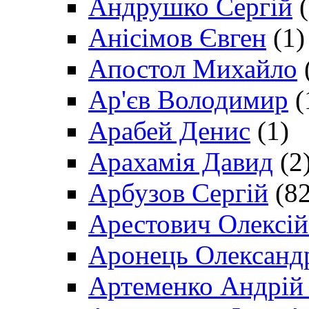
Андрушко Сергій
(
Анісімов Євген
(1)
Апостол Михайло
Ар'єв Володимир
(
Арабей Денис
(1)
Арахамія Давид
(2
Арбузов Сергій
(82
Арестович Олексі
Аронець Олександ
Артеменко Андрій