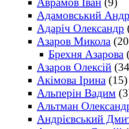
Аврамов Іван
(9)
Адамовський Андр
Адаріч Олександр
Азаров Микола
(20
Брехня Азарова
(
Азаров Олексій
(34
Акімова Ірина
(15)
Альперін Вадим
(3
Альтман Олександ
Андрієвський Дми