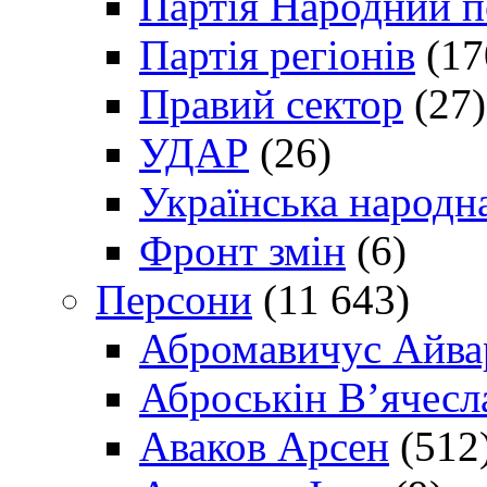
Партія Народний 
Партія регіонів
(17
Правий сектор
(27)
УДАР
(26)
Українська народна
Фронт змін
(6)
Персони
(11 643)
Абромавичус Айва
Аброськін В’ячесл
Аваков Арсен
(512