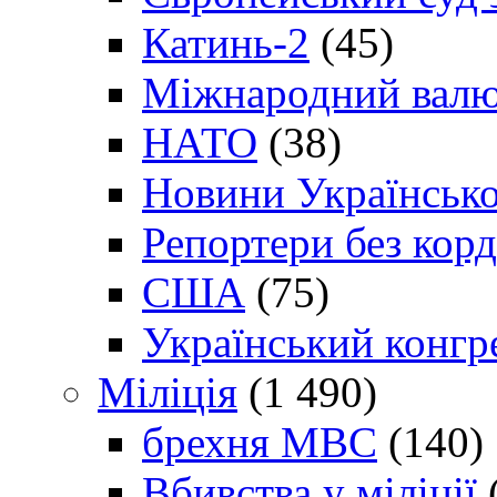
Катинь-2
(45)
Міжнародний валю
НАТО
(38)
Новини Українсько
Репортери без корд
США
(75)
Український конгр
Міліція
(1 490)
брехня МВС
(140)
Вбивства у міліції