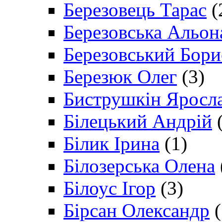
Березовець Тарас
(
Березовська Альон
Березовський Бори
Березюк Олег
(3)
Биструшкін Яросл
Білецький Андрій
(
Білик Ірина
(1)
Білозерська Олена
Білоус Ігор
(3)
Бірсан Олександр
(