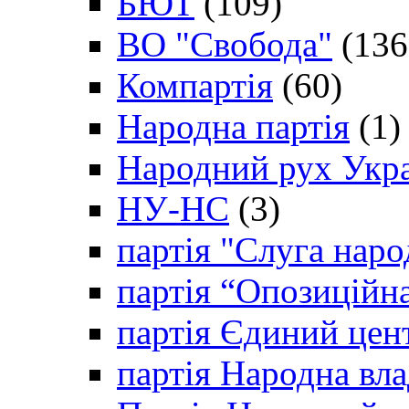
БЮТ
(109)
ВО "Свобода"
(136
Компартія
(60)
Народна партія
(1)
Народний рух Укр
НУ-НС
(3)
партія "Слуга наро
партія “Опозиційн
партія Єдиний цен
партія Народна вла