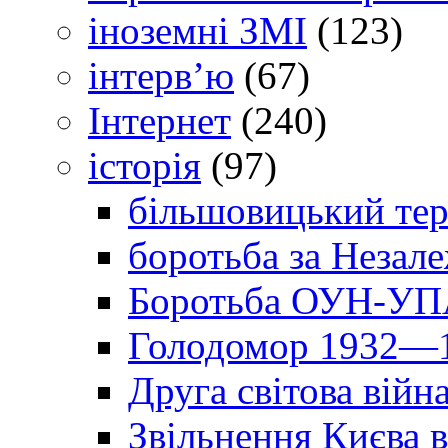
іноземні ЗМІ
(123)
інтерв’ю
(67)
Інтернет
(240)
історія
(97)
більшовицький тер
боротьба за Незал
Боротьба ОУН-УПА
Голодомор 1932—1
Друга світова війн
Звільнення Києва в