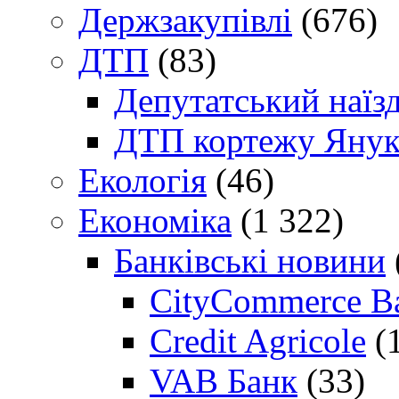
Держзакупівлі
(676)
ДТП
(83)
Депутатський наїз
ДТП кортежу Янук
Екологія
(46)
Економіка
(1 322)
Банківські новини
CityCommerce B
Credit Agricole
(
VAB Банк
(33)