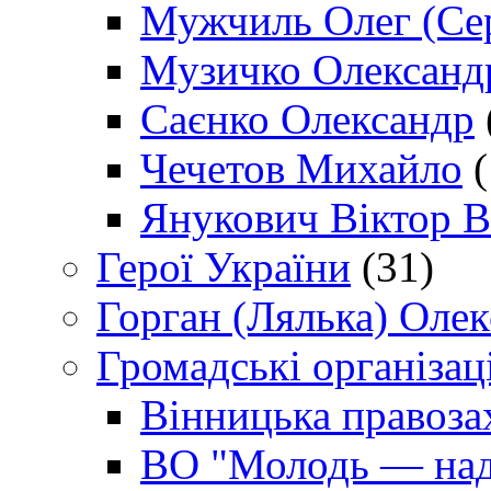
Мужчиль Олег (Сер
Музичко Олександ
Саєнко Олександр
Чечетов Михайло
(
Янукович Віктор В
Герої України
(31)
Горган (Лялька) Оле
Громадські організаці
Вінницька правоза
ВО "Молодь — над