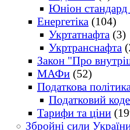
Юніон стандард
Енергетіка
(104)
Укртатнафта
(3)
Укртранснафта
(
Закон "Про внутрі
МАФи
(52)
Податкова політик
Податковий коде
Тарифи та ціни
(19
Збройні сили Україн