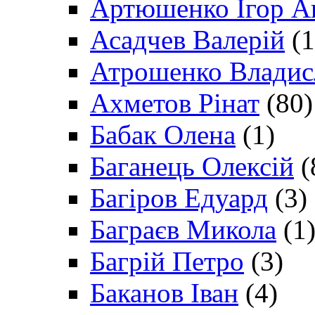
Артюшенко Ігор А
Асадчев Валерій
(1
Атрошенко Владис
Ахметов Рінат
(80)
Бабак Олена
(1)
Баганець Олексій
(
Багіров Едуард
(3)
Баграєв Микола
(1
Багрій Петро
(3)
Баканов Іван
(4)