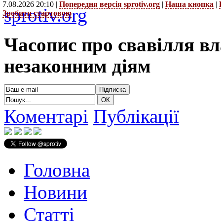
7.08.2026 20:10 |
Попередня версія sprotiv.org
|
Наша кнопка
|
sprotiv.org
Зробити стартовою
Часопис про свавілля в
незаконним діям
Коментарі
Публікації
Головна
Новини
Статті