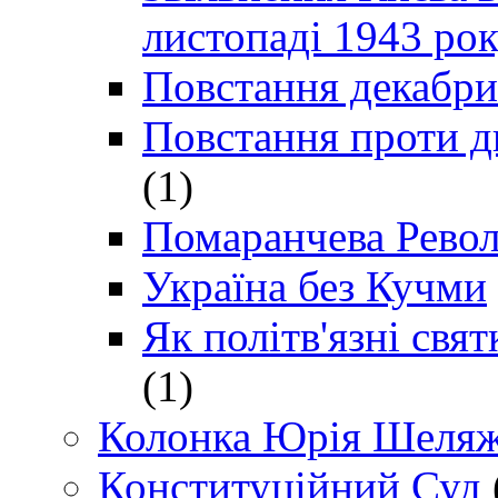
листопаді 1943 ро
Повстання декабри
Повстання проти д
(1)
Помаранчева Рево
Україна без Кучми
Як політв'язні св
(1)
Колонка Юрія Шеляж
Конституційний Суд