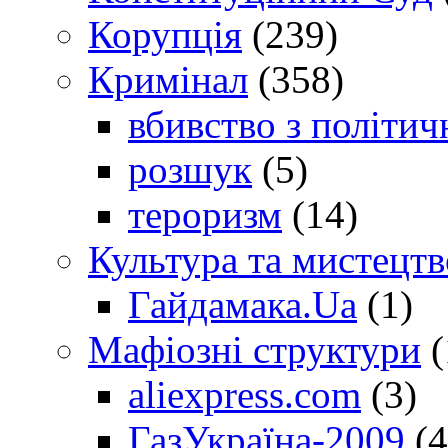
Корупція
(239)
Кримінал
(358)
вбивство з політич
розшук
(5)
тероризм
(14)
Культура та мистецтв
Гайдамака.Ua
(1)
Мафіозні структури
(
aliexpress.com
(3)
ГазУкраїна-2009
(4