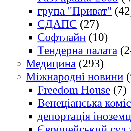
група "Приват"
(42
ЄДАПС
(27)
Софтлайн
(10)
Тендерна палата
(2
Медицина
(293)
Міжнародні новини
(
Freedom House
(7)
Венеціанська коміс
депортація іноземц
Європейський суд 