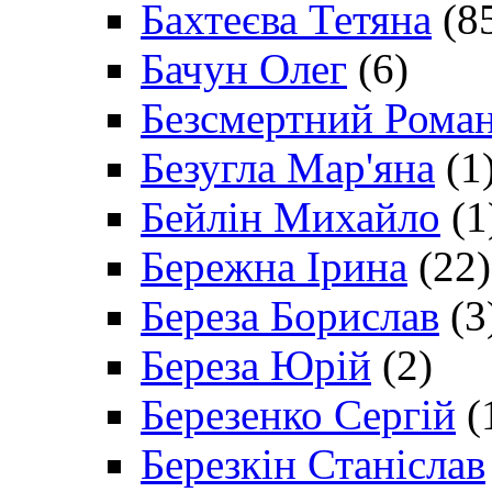
Бахтеєва Тетяна
(8
Бачун Олег
(6)
Безсмертний Рома
Безугла Мар'яна
(1
Бейлін Михайло
(1
Бережна Ірина
(22)
Береза Борислав
(3
Береза Юрій
(2)
Березенко Сергій
(
Березкін Станіслав