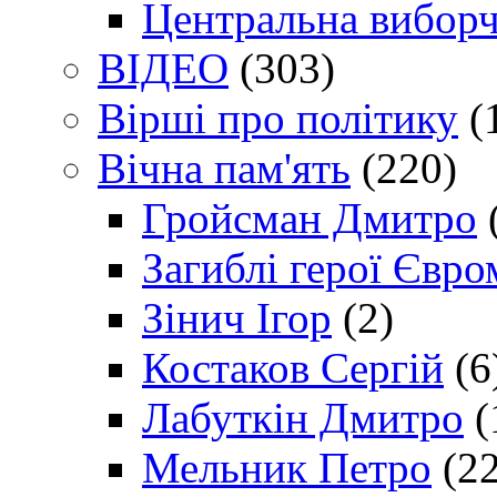
Центральна виборч
ВІДЕО
(303)
Вірші про політику
(
Вічна пам'ять
(220)
Гройсман Дмитро
Загиблі герої Євр
Зінич Ігор
(2)
Костаков Сергій
(6
Лабуткін Дмитро
(
Мельник Петро
(22