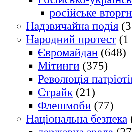
російське вторг
Надзвичайна подія
(3
Народний протест
(1 
Євромайдан
(648)
Мітинги
(375)
Революція патріоті
Страйк
(21)
Флешмоби
(77)
Національна безпека
державна зрада
(27