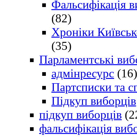
Фальсифікація в
(82)
Хроніки Київсько
(35)
Парламентські виб
адмінресурс
(16
Партсписки та с
Підкуп виборців
підкуп виборців
(2
фальсифікація виб