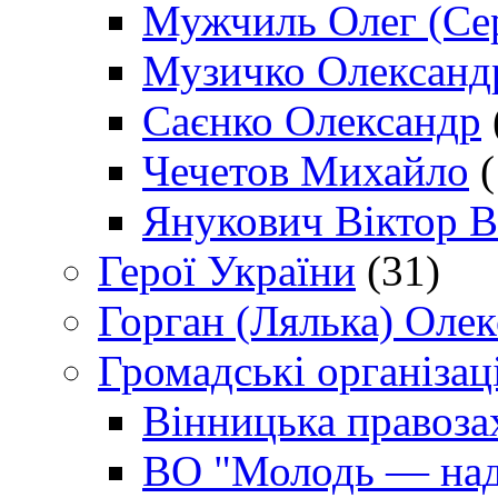
Мужчиль Олег (Сер
Музичко Олександ
Саєнко Олександр
Чечетов Михайло
(
Янукович Віктор В
Герої України
(31)
Горган (Лялька) Оле
Громадські організаці
Вінницька правоза
ВО "Молодь — над