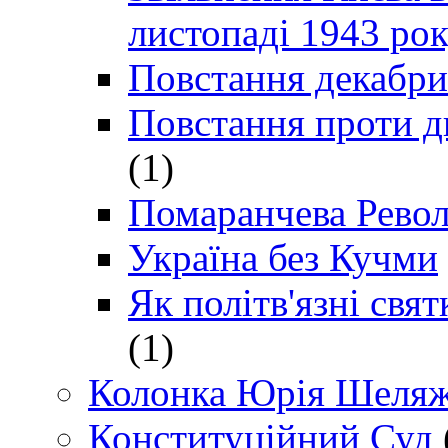
листопаді 1943 ро
Повстання декабри
Повстання проти д
(1)
Помаранчева Рево
Україна без Кучми
Як політв'язні св
(1)
Колонка Юрія Шеляж
Конституційний Суд