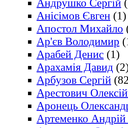
Андрушко Сергій
(
Анісімов Євген
(1)
Апостол Михайло
Ар'єв Володимир
(
Арабей Денис
(1)
Арахамія Давид
(2
Арбузов Сергій
(82
Арестович Олексі
Аронець Олександ
Артеменко Андрій