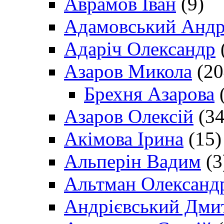
Аврамов Іван
(9)
Адамовський Андр
Адаріч Олександр
Азаров Микола
(20
Брехня Азарова
(
Азаров Олексій
(34
Акімова Ірина
(15)
Альперін Вадим
(3
Альтман Олександ
Андрієвський Дми