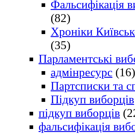
Фальсифікація в
(82)
Хроніки Київсько
(35)
Парламентські виб
адмінресурс
(16
Партсписки та с
Підкуп виборців
підкуп виборців
(2
фальсифікація виб