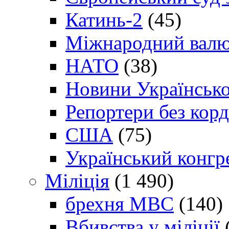
Катинь-2
(45)
Міжнародний валю
НАТО
(38)
Новини Українсько
Репортери без корд
США
(75)
Український конгр
Міліція
(1 490)
брехня МВС
(140)
Вбивства у міліції