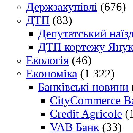
Держзакупівлі
(676)
ДТП
(83)
Депутатський наїз
ДТП кортежу Янук
Екологія
(46)
Економіка
(1 322)
Банківські новини
CityCommerce B
Credit Agricole
(
VAB Банк
(33)