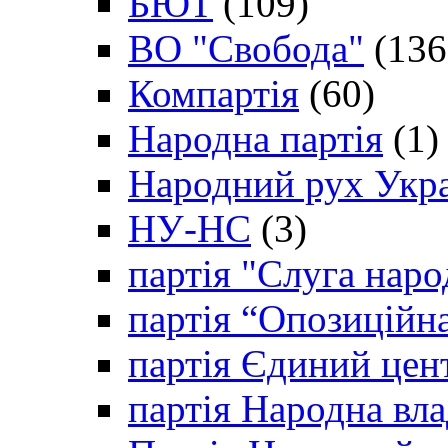
БЮТ
(109)
ВО "Свобода"
(136
Компартія
(60)
Народна партія
(1)
Народний рух Укр
НУ-НС
(3)
партія "Слуга наро
партія “Опозиційн
партія Єдиний цен
партія Народна вла