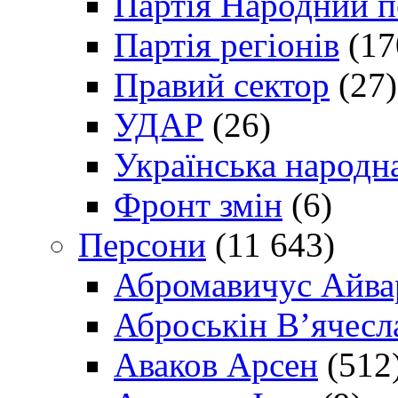
Партія Народний 
Партія регіонів
(17
Правий сектор
(27)
УДАР
(26)
Українська народна
Фронт змін
(6)
Персони
(11 643)
Абромавичус Айва
Аброськін В’ячесл
Аваков Арсен
(512