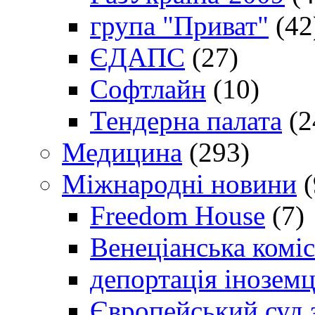
група "Приват"
(42
ЄДАПС
(27)
Софтлайн
(10)
Тендерна палата
(2
Медицина
(293)
Міжнародні новини
(
Freedom House
(7)
Венеціанська коміс
депортація іноземц
Європейський суд 