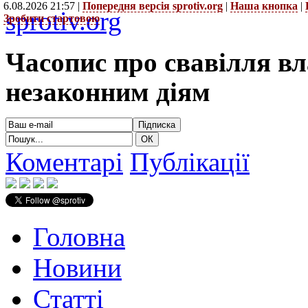
6.08.2026 21:57 |
Попередня версія sprotiv.org
|
Наша кнопка
|
sprotiv.org
Зробити стартовою
Часопис про свавілля в
незаконним діям
Коментарі
Публікації
Головна
Новини
Статті