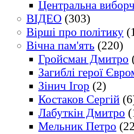
Центральна виборч
ВІДЕО
(303)
Вірші про політику
(
Вічна пам'ять
(220)
Гройсман Дмитро
Загиблі герої Євр
Зінич Ігор
(2)
Костаков Сергій
(6
Лабуткін Дмитро
(
Мельник Петро
(22