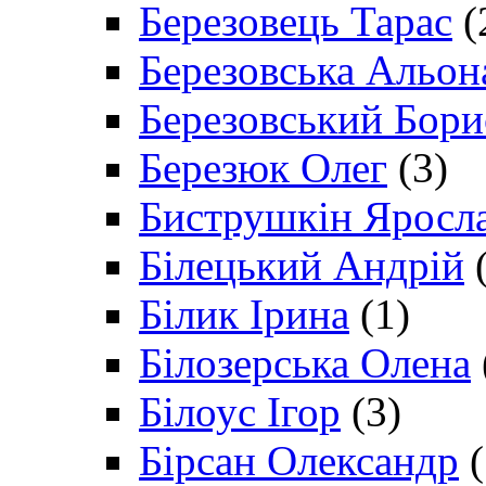
Березовець Тарас
(
Березовська Альон
Березовський Бори
Березюк Олег
(3)
Биструшкін Яросл
Білецький Андрій
(
Білик Ірина
(1)
Білозерська Олена
Білоус Ігор
(3)
Бірсан Олександр
(