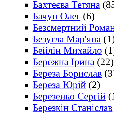
Бахтеєва Тетяна
(8
Бачун Олег
(6)
Безсмертний Рома
Безугла Мар'яна
(1
Бейлін Михайло
(1
Бережна Ірина
(22)
Береза Борислав
(3
Береза Юрій
(2)
Березенко Сергій
(
Березкін Станіслав