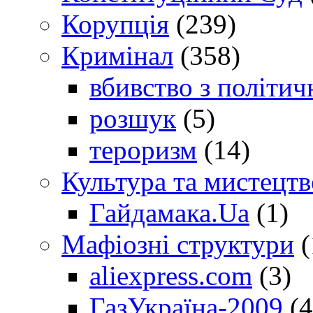
Корупція
(239)
Кримінал
(358)
вбивство з політич
розшук
(5)
тероризм
(14)
Культура та мистецтв
Гайдамака.Ua
(1)
Мафіозні структури
(
aliexpress.com
(3)
ГазУкраїна-2009
(4