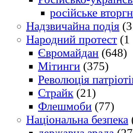
російське вторг
Надзвичайна подія
(3
Народний протест
(1 
Євромайдан
(648)
Мітинги
(375)
Революція патріоті
Страйк
(21)
Флешмоби
(77)
Національна безпека
державна зрада
(27