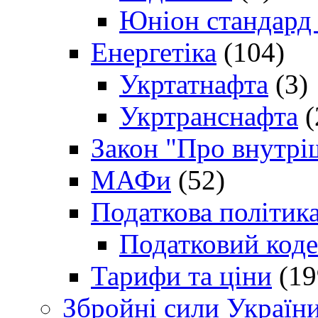
Юніон стандард
Енергетіка
(104)
Укртатнафта
(3)
Укртранснафта
(
Закон "Про внутрі
МАФи
(52)
Податкова політик
Податковий коде
Тарифи та ціни
(19
Збройні сили Україн