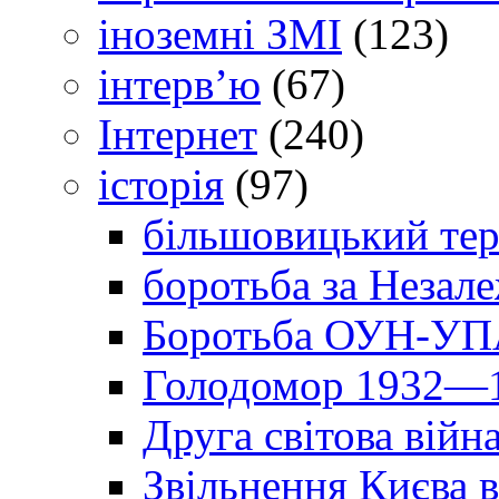
іноземні ЗМІ
(123)
інтерв’ю
(67)
Інтернет
(240)
історія
(97)
більшовицький тер
боротьба за Незал
Боротьба ОУН-УПА
Голодомор 1932—1
Друга світова війн
Звільнення Києва в