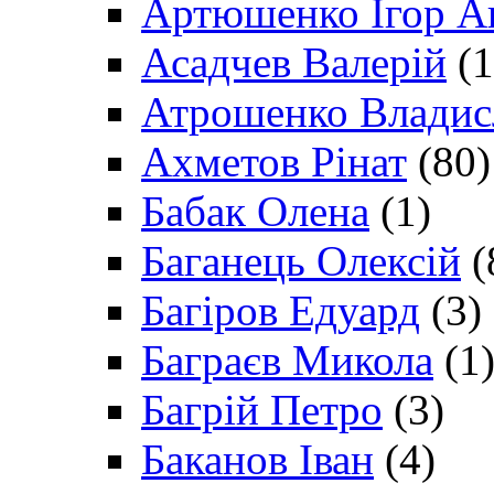
Артюшенко Ігор А
Асадчев Валерій
(1
Атрошенко Владис
Ахметов Рінат
(80)
Бабак Олена
(1)
Баганець Олексій
(
Багіров Едуард
(3)
Баграєв Микола
(1
Багрій Петро
(3)
Баканов Іван
(4)