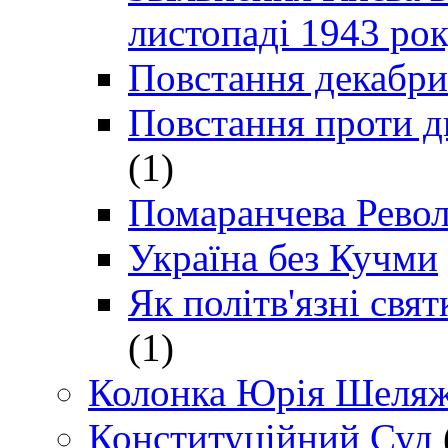
листопаді 1943 ро
Повстання декабри
Повстання проти д
(1)
Помаранчева Рево
Україна без Кучми
Як політв'язні св
(1)
Колонка Юрія Шеляж
Конституційний Суд