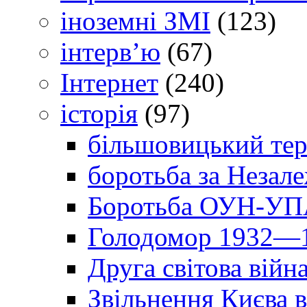
іноземні ЗМІ
(123)
інтерв’ю
(67)
Інтернет
(240)
історія
(97)
більшовицький тер
боротьба за Незал
Боротьба ОУН-УПА
Голодомор 1932—1
Друга світова війн
Звільнення Києва в