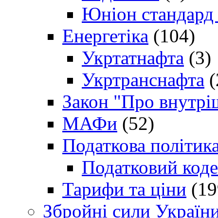
Юніон стандард
Енергетіка
(104)
Укртатнафта
(3)
Укртранснафта
(
Закон "Про внутрі
МАФи
(52)
Податкова політик
Податковий коде
Тарифи та ціни
(19
Збройні сили Україн