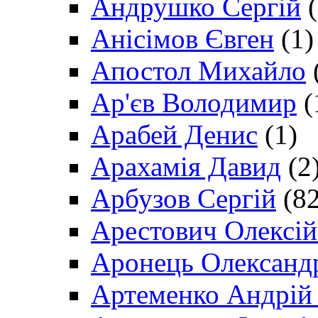
Андрушко Сергій
(
Анісімов Євген
(1)
Апостол Михайло
Ар'єв Володимир
(
Арабей Денис
(1)
Арахамія Давид
(2
Арбузов Сергій
(82
Арестович Олексі
Аронець Олександ
Артеменко Андрій