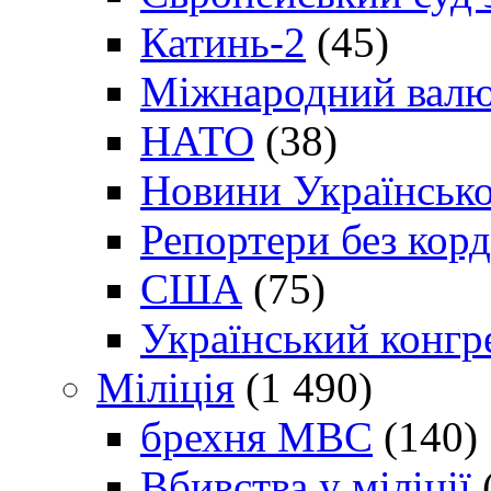
Катинь-2
(45)
Міжнародний валю
НАТО
(38)
Новини Українсько
Репортери без корд
США
(75)
Український конгр
Міліція
(1 490)
брехня МВС
(140)
Вбивства у міліції