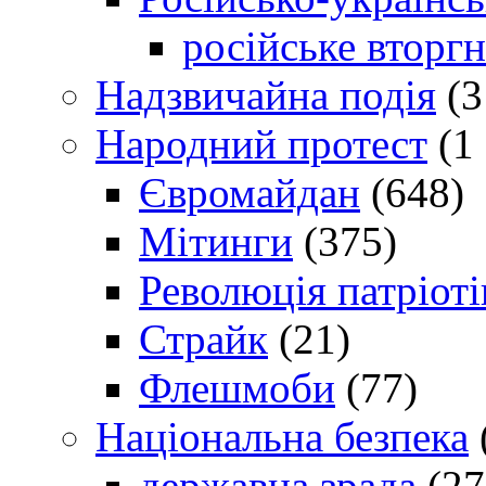
російське вторг
Надзвичайна подія
(3
Народний протест
(1 
Євромайдан
(648)
Мітинги
(375)
Революція патріоті
Страйк
(21)
Флешмоби
(77)
Національна безпека
державна зрада
(27