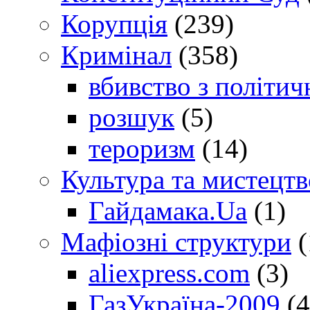
Корупція
(239)
Кримінал
(358)
вбивство з політич
розшук
(5)
тероризм
(14)
Культура та мистецтв
Гайдамака.Ua
(1)
Мафіозні структури
(
aliexpress.com
(3)
ГазУкраїна-2009
(4