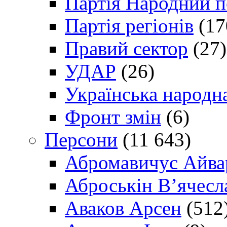
Партія Народний 
Партія регіонів
(17
Правий сектор
(27)
УДАР
(26)
Українська народна
Фронт змін
(6)
Персони
(11 643)
Абромавичус Айва
Аброськін В’ячесл
Аваков Арсен
(512