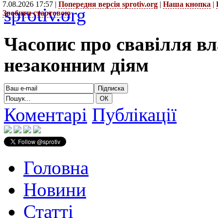
7.08.2026 17:57 |
Попередня версія sprotiv.org
|
Наша кнопка
|
sprotiv.org
Зробити стартовою
Часопис про свавілля в
незаконним діям
Коментарі
Публікації
Головна
Новини
Статті