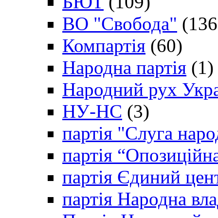
БЮТ
(109)
ВО "Свобода"
(136
Компартія
(60)
Народна партія
(1)
Народний рух Укр
НУ-НС
(3)
партія "Слуга наро
партія “Опозиційн
партія Єдиний цен
партія Народна вла