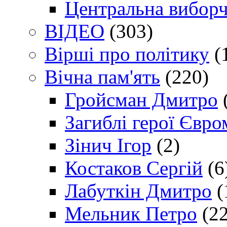
Центральна виборч
ВІДЕО
(303)
Вірші про політику
(
Вічна пам'ять
(220)
Гройсман Дмитро
Загиблі герої Євр
Зінич Ігор
(2)
Костаков Сергій
(6
Лабуткін Дмитро
(
Мельник Петро
(22