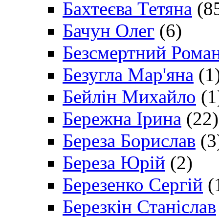
Бахтеєва Тетяна
(8
Бачун Олег
(6)
Безсмертний Рома
Безугла Мар'яна
(1
Бейлін Михайло
(1
Бережна Ірина
(22)
Береза Борислав
(3
Береза Юрій
(2)
Березенко Сергій
(
Березкін Станіслав