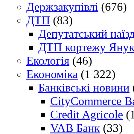
Держзакупівлі
(676)
ДТП
(83)
Депутатський наїз
ДТП кортежу Янук
Екологія
(46)
Економіка
(1 322)
Банківські новини
CityCommerce B
Credit Agricole
(
VAB Банк
(33)