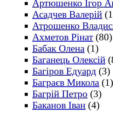
Артюшенко Ігор А
Асадчев Валерій
(1
Атрошенко Владис
Ахметов Рінат
(80)
Бабак Олена
(1)
Баганець Олексій
(
Багіров Едуард
(3)
Баграєв Микола
(1
Багрій Петро
(3)
Баканов Іван
(4)