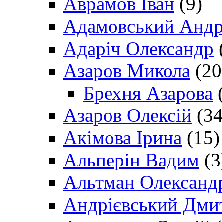
Аврамов Іван
(9)
Адамовський Андр
Адаріч Олександр
Азаров Микола
(20
Брехня Азарова
(
Азаров Олексій
(34
Акімова Ірина
(15)
Альперін Вадим
(3
Альтман Олександ
Андрієвський Дми