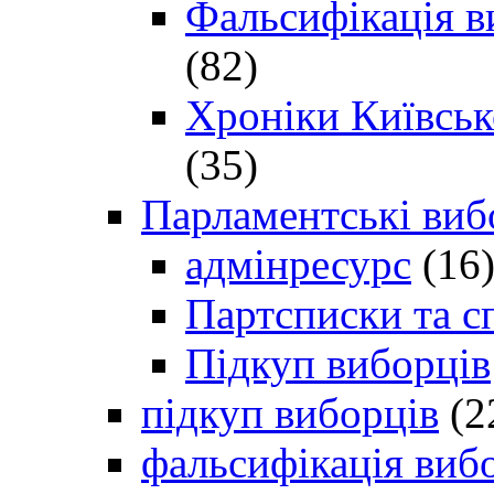
Фальсифікація в
(82)
Хроніки Київсько
(35)
Парламентські виб
адмінресурс
(16
Партсписки та с
Підкуп виборців
підкуп виборців
(2
фальсифікація виб