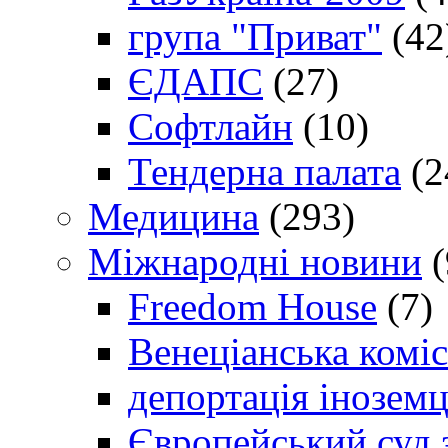
група "Приват"
(42
ЄДАПС
(27)
Софтлайн
(10)
Тендерна палата
(2
Медицина
(293)
Міжнародні новини
(
Freedom House
(7)
Венеціанська коміс
депортація іноземц
Європейський суд 