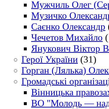
Мужчиль Олег (Сер
Музичко Олександ
Саєнко Олександр
Чечетов Михайло
(
Янукович Віктор В
Герої України
(31)
Горган (Лялька) Оле
Громадські організаці
Вінницька правоза
ВО "Молодь — над