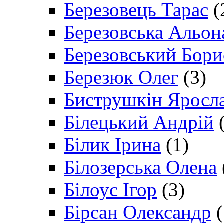
Березовець Тарас
(
Березовська Альон
Березовський Бори
Березюк Олег
(3)
Биструшкін Яросл
Білецький Андрій
(
Білик Ірина
(1)
Білозерська Олена
Білоус Ігор
(3)
Бірсан Олександр
(