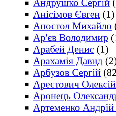
Андрушко Сергій
(
Анісімов Євген
(1)
Апостол Михайло
Ар'єв Володимир
(
Арабей Денис
(1)
Арахамія Давид
(2
Арбузов Сергій
(82
Арестович Олексі
Аронець Олександ
Артеменко Андрій