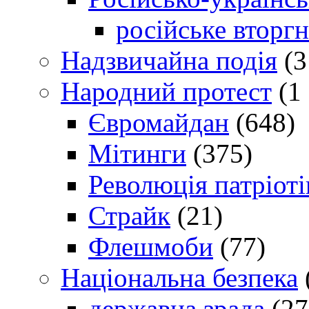
російське вторг
Надзвичайна подія
(3
Народний протест
(1 
Євромайдан
(648)
Мітинги
(375)
Революція патріоті
Страйк
(21)
Флешмоби
(77)
Національна безпека
державна зрада
(27