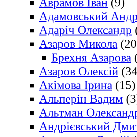
Аврамов Іван
(9)
Адамовський Андр
Адаріч Олександр
Азаров Микола
(20
Брехня Азарова
(
Азаров Олексій
(34
Акімова Ірина
(15)
Альперін Вадим
(3
Альтман Олександ
Андрієвський Дми