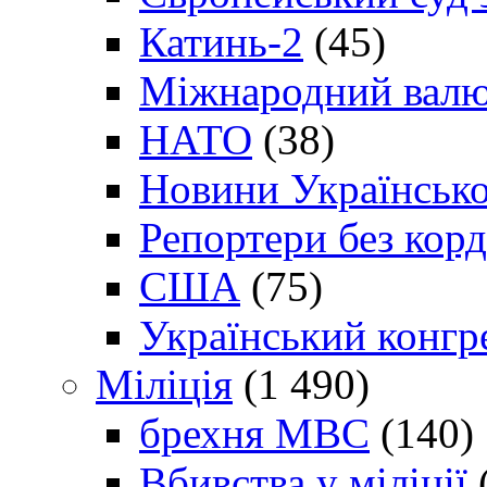
Катинь-2
(45)
Міжнародний валю
НАТО
(38)
Новини Українсько
Репортери без корд
США
(75)
Український конгр
Міліція
(1 490)
брехня МВС
(140)
Вбивства у міліції