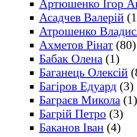
Артюшенко Ігор А
Асадчев Валерій
(1
Атрошенко Владис
Ахметов Рінат
(80)
Бабак Олена
(1)
Баганець Олексій
(
Багіров Едуард
(3)
Баграєв Микола
(1
Багрій Петро
(3)
Баканов Іван
(4)