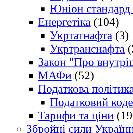
Юніон стандард
Енергетіка
(104)
Укртатнафта
(3)
Укртранснафта
(
Закон "Про внутрі
МАФи
(52)
Податкова політик
Податковий коде
Тарифи та ціни
(19
Збройні сили Україн