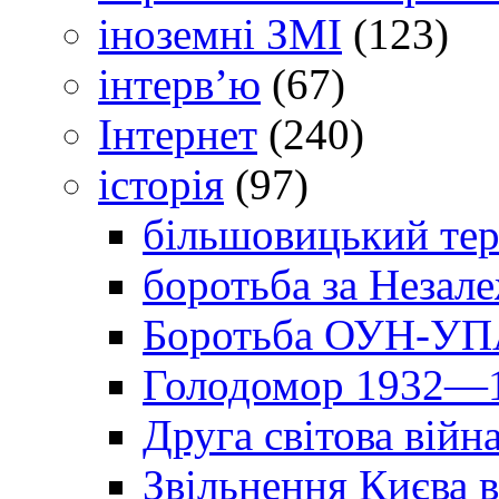
іноземні ЗМІ
(123)
інтерв’ю
(67)
Інтернет
(240)
історія
(97)
більшовицький тер
боротьба за Незал
Боротьба ОУН-УПА
Голодомор 1932—1
Друга світова війн
Звільнення Києва в