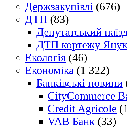
Держзакупівлі
(676)
ДТП
(83)
Депутатський наїз
ДТП кортежу Янук
Екологія
(46)
Економіка
(1 322)
Банківські новини
CityCommerce B
Credit Agricole
(
VAB Банк
(33)