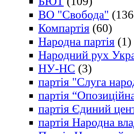
БЮТ
(109)
ВО "Свобода"
(136
Компартія
(60)
Народна партія
(1)
Народний рух Укр
НУ-НС
(3)
партія "Слуга наро
партія “Опозиційн
партія Єдиний цен
партія Народна вла