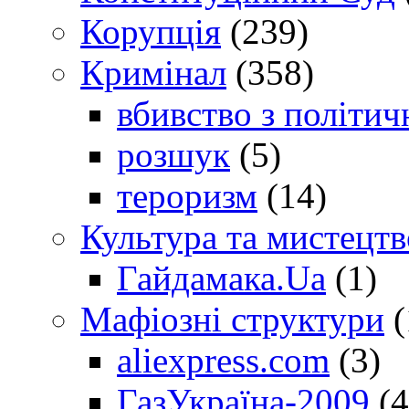
Корупція
(239)
Кримінал
(358)
вбивство з політич
розшук
(5)
тероризм
(14)
Культура та мистецтв
Гайдамака.Ua
(1)
Мафіозні структури
(
aliexpress.com
(3)
ГазУкраїна-2009
(4