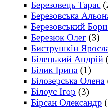
Березовець Тарас
(
Березовська Альон
Березовський Бори
Березюк Олег
(3)
Биструшкін Яросл
Білецький Андрій
(
Білик Ірина
(1)
Білозерська Олена
Білоус Ігор
(3)
Бірсан Олександр
(