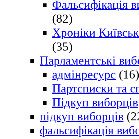
Фальсифікація в
(82)
Хроніки Київсько
(35)
Парламентські виб
адмінресурс
(16
Партсписки та с
Підкуп виборців
підкуп виборців
(2
фальсифікація виб