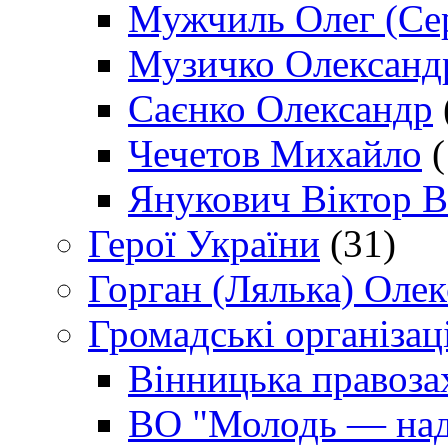
Мужчиль Олег (Сер
Музичко Олександ
Саєнко Олександр
Чечетов Михайло
(
Янукович Віктор В
Герої України
(31)
Горган (Лялька) Оле
Громадські організаці
Вінницька правоза
ВО "Молодь — над