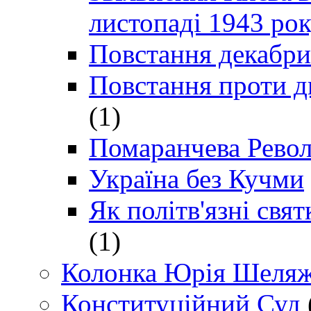
листопаді 1943 ро
Повстання декабри
Повстання проти д
(1)
Помаранчева Рево
Україна без Кучми
Як політв'язні св
(1)
Колонка Юрія Шеляж
Конституційний Суд