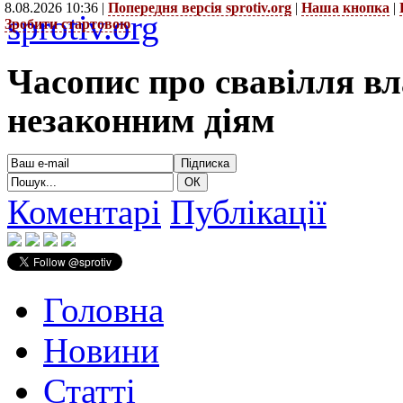
8.08.2026 10:36 |
Попередня версія sprotiv.org
|
Наша кнопка
|
sprotiv.org
Зробити стартовою
Часопис про свавілля в
незаконним діям
Коментарі
Публікації
Головна
Новини
Статті