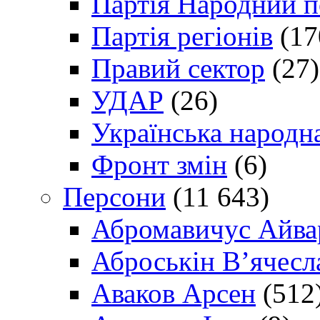
Партія Народний 
Партія регіонів
(17
Правий сектор
(27)
УДАР
(26)
Українська народна
Фронт змін
(6)
Персони
(11 643)
Абромавичус Айва
Аброськін В’ячесл
Аваков Арсен
(512