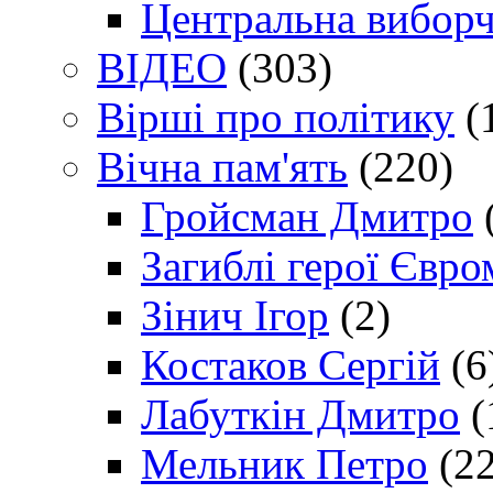
Центральна виборч
ВІДЕО
(303)
Вірші про політику
(
Вічна пам'ять
(220)
Гройсман Дмитро
Загиблі герої Євр
Зінич Ігор
(2)
Костаков Сергій
(6
Лабуткін Дмитро
(
Мельник Петро
(22