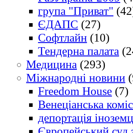
група "Приват"
(42
ЄДАПС
(27)
Софтлайн
(10)
Тендерна палата
(2
Медицина
(293)
Міжнародні новини
(
Freedom House
(7)
Венеціанська коміс
депортація іноземц
Європейський суд 