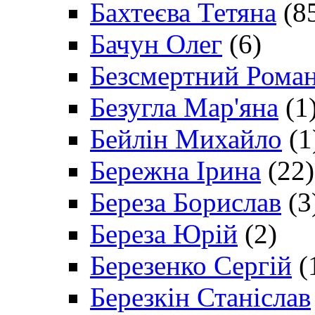
Бахтеєва Тетяна
(8
Бачун Олег
(6)
Безсмертний Рома
Безугла Мар'яна
(1
Бейлін Михайло
(1
Бережна Ірина
(22)
Береза Борислав
(3
Береза Юрій
(2)
Березенко Сергій
(
Березкін Станіслав