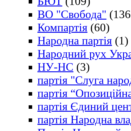
БЮТ
(109)
ВО "Свобода"
(136
Компартія
(60)
Народна партія
(1)
Народний рух Укр
НУ-НС
(3)
партія "Слуга наро
партія “Опозиційн
партія Єдиний цен
партія Народна вла