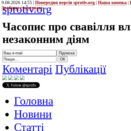
9.08.2026 14:55 |
Попередня версія sprotiv.org
|
Наша кнопка
|
sprotiv.org
Зробити стартовою
Часопис про свавілля в
незаконним діям
Коментарі
Публікації
Головна
Новини
Статті