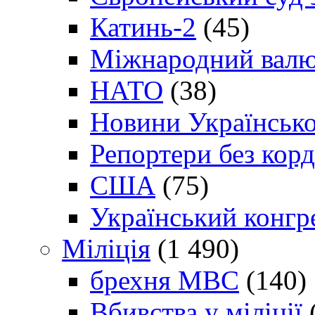
Катинь-2
(45)
Міжнародний валю
НАТО
(38)
Новини Українсько
Репортери без корд
США
(75)
Український конгр
Міліція
(1 490)
брехня МВС
(140)
Вбивства у міліції