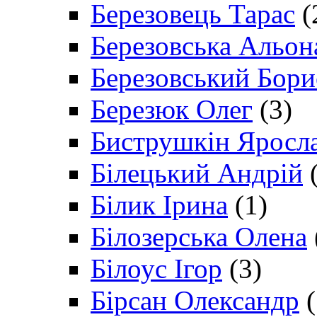
Березовець Тарас
(
Березовська Альон
Березовський Бори
Березюк Олег
(3)
Биструшкін Яросл
Білецький Андрій
(
Білик Ірина
(1)
Білозерська Олена
Білоус Ігор
(3)
Бірсан Олександр
(