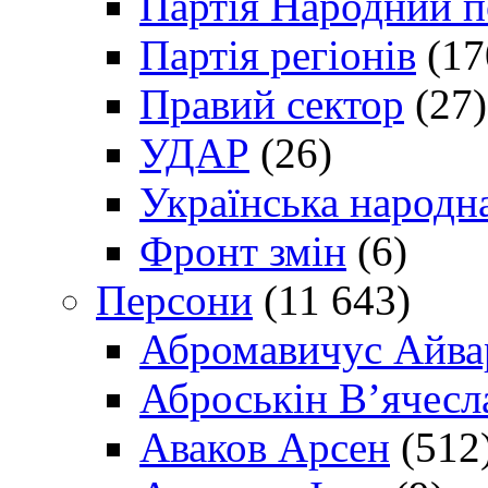
Партія Народний 
Партія регіонів
(17
Правий сектор
(27)
УДАР
(26)
Українська народна
Фронт змін
(6)
Персони
(11 643)
Абромавичус Айва
Аброськін В’ячесл
Аваков Арсен
(512