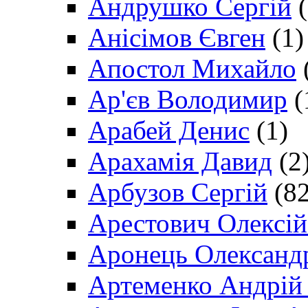
Андрушко Сергій
(
Анісімов Євген
(1)
Апостол Михайло
Ар'єв Володимир
(
Арабей Денис
(1)
Арахамія Давид
(2
Арбузов Сергій
(82
Арестович Олексі
Аронець Олександ
Артеменко Андрій