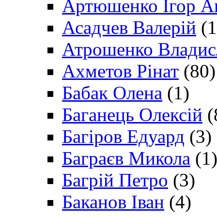
Артюшенко Ігор А
Асадчев Валерій
(1
Атрошенко Владис
Ахметов Рінат
(80)
Бабак Олена
(1)
Баганець Олексій
(
Багіров Едуард
(3)
Баграєв Микола
(1
Багрій Петро
(3)
Баканов Іван
(4)