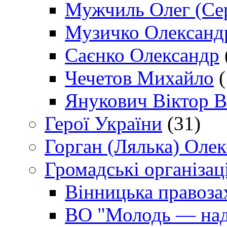
Мужчиль Олег (Сер
Музичко Олександ
Саєнко Олександр
Чечетов Михайло
(
Янукович Віктор В
Герої України
(31)
Горган (Лялька) Оле
Громадські організаці
Вінницька правоза
ВО "Молодь — над