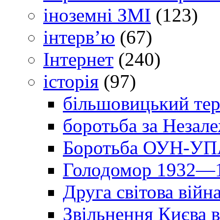
іноземні ЗМІ
(123)
інтерв’ю
(67)
Інтернет
(240)
історія
(97)
більшовицький тер
боротьба за Незал
Боротьба ОУН-УПА
Голодомор 1932—1
Друга світова війн
Звільнення Києва в