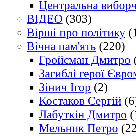
Центральна виборч
ВІДЕО
(303)
Вірші про політику
(
Вічна пам'ять
(220)
Гройсман Дмитро
Загиблі герої Євр
Зінич Ігор
(2)
Костаков Сергій
(6
Лабуткін Дмитро
(
Мельник Петро
(22