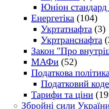
Юніон стандард
Енергетіка
(104)
Укртатнафта
(3)
Укртранснафта
(
Закон "Про внутрі
МАФи
(52)
Податкова політик
Податковий коде
Тарифи та ціни
(19
Збройні сили Україн