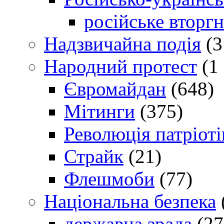
російське вторг
Надзвичайна подія
(3
Народний протест
(1 
Євромайдан
(648)
Мітинги
(375)
Революція патріоті
Страйк
(21)
Флешмоби
(77)
Національна безпека
державна зрада
(27