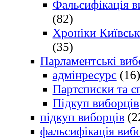
Фальсифікація в
(82)
Хроніки Київсько
(35)
Парламентські виб
адмінресурс
(16
Партсписки та с
Підкуп виборців
підкуп виборців
(2
фальсифікація виб