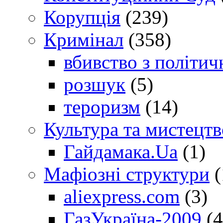
Корупція
(239)
Кримінал
(358)
вбивство з політич
розшук
(5)
тероризм
(14)
Культура та мистецтв
Гайдамака.Ua
(1)
Мафіозні структури
(
aliexpress.com
(3)
ГазУкраїна-2009
(4