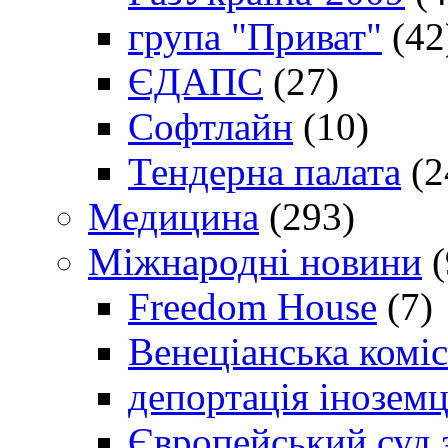
група "Приват"
(42
ЄДАПС
(27)
Софтлайн
(10)
Тендерна палата
(2
Медицина
(293)
Міжнародні новини
(
Freedom House
(7)
Венеціанська коміс
депортація іноземц
Європейський суд 