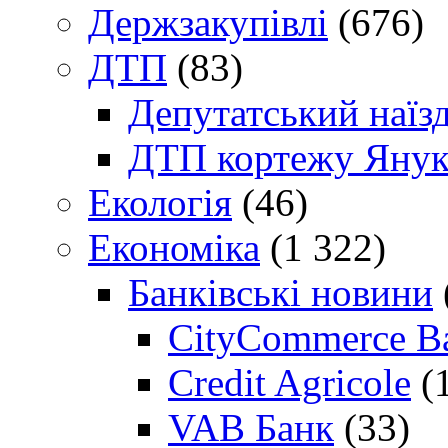
Держзакупівлі
(676)
ДТП
(83)
Депутатський наїз
ДТП кортежу Янук
Екологія
(46)
Економіка
(1 322)
Банківські новини
CityCommerce B
Credit Agricole
(
VAB Банк
(33)