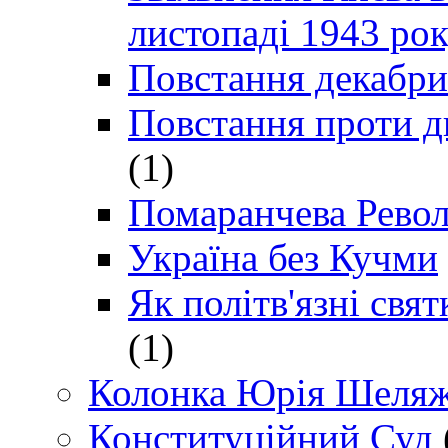
листопаді 1943 ро
Повстання декабри
Повстання проти д
(1)
Помаранчева Рево
Україна без Кучми
Як політв'язні св
(1)
Колонка Юрія Шеляж
Конституційний Суд