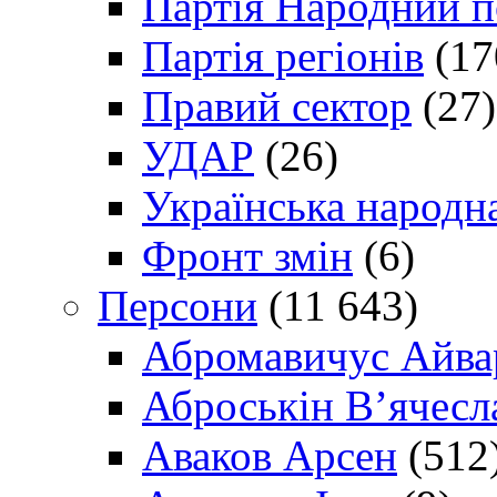
Партія Народний 
Партія регіонів
(17
Правий сектор
(27)
УДАР
(26)
Українська народна
Фронт змін
(6)
Персони
(11 643)
Абромавичус Айва
Аброськін В’ячесл
Аваков Арсен
(512