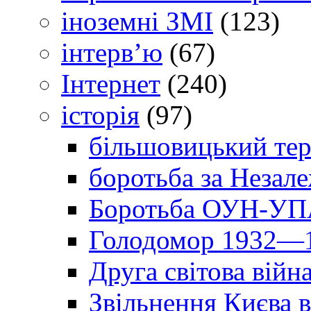
іноземні ЗМІ
(123)
інтерв’ю
(67)
Інтернет
(240)
історія
(97)
більшовицький тер
боротьба за Незал
Боротьба ОУН-УПА
Голодомор 1932—1
Друга світова війн
Звільнення Києва в