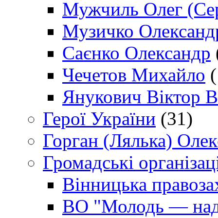
Мужчиль Олег (Сер
Музичко Олександ
Саєнко Олександр
Чечетов Михайло
(
Янукович Віктор В
Герої України
(31)
Горган (Лялька) Оле
Громадські організаці
Вінницька правоза
ВО "Молодь — над