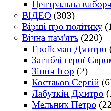
Центральна виборч
ВІДЕО
(303)
Вірші про політику
(
Вічна пам'ять
(220)
Гройсман Дмитро
Загиблі герої Євр
Зінич Ігор
(2)
Костаков Сергій
(6
Лабуткін Дмитро
(
Мельник Петро
(22