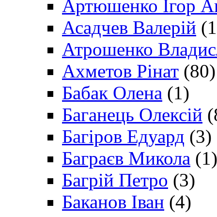
Артюшенко Ігор А
Асадчев Валерій
(1
Атрошенко Владис
Ахметов Рінат
(80)
Бабак Олена
(1)
Баганець Олексій
(
Багіров Едуард
(3)
Баграєв Микола
(1
Багрій Петро
(3)
Баканов Іван
(4)