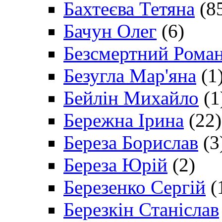
Бахтеєва Тетяна
(8
Бачун Олег
(6)
Безсмертний Рома
Безугла Мар'яна
(1
Бейлін Михайло
(1
Бережна Ірина
(22)
Береза Борислав
(3
Береза Юрій
(2)
Березенко Сергій
(
Березкін Станіслав