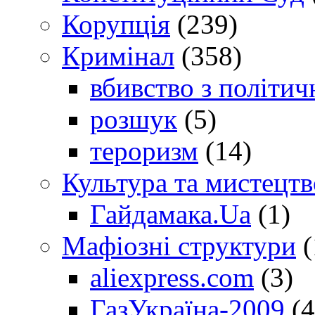
Корупція
(239)
Кримінал
(358)
вбивство з політич
розшук
(5)
тероризм
(14)
Культура та мистецтв
Гайдамака.Ua
(1)
Мафіозні структури
(
aliexpress.com
(3)
ГазУкраїна-2009
(4