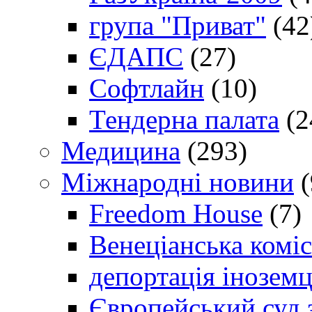
група "Приват"
(42
ЄДАПС
(27)
Софтлайн
(10)
Тендерна палата
(2
Медицина
(293)
Міжнародні новини
(
Freedom House
(7)
Венеціанська коміс
депортація іноземц
Європейський суд 