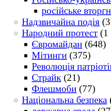
російське вторг
Надзвичайна подія
(3
Народний протест
(1 
Євромайдан
(648)
Мітинги
(375)
Революція патріоті
Страйк
(21)
Флешмоби
(77)
Національна безпека
державна зрада
(27