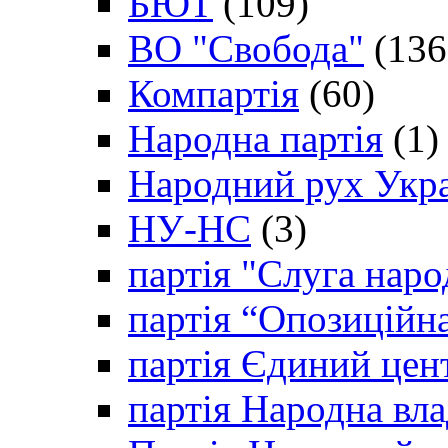
БЮТ
(109)
ВО "Свобода"
(136
Компартія
(60)
Народна партія
(1)
Народний рух Укр
НУ-НС
(3)
партія "Слуга наро
партія “Опозиційн
партія Єдиний цен
партія Народна вла