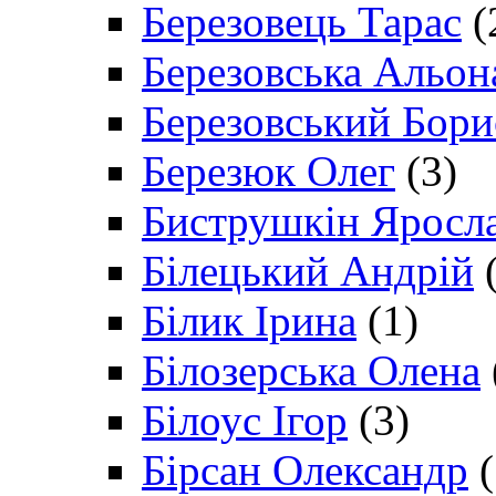
Березовець Тарас
(
Березовська Альон
Березовський Бори
Березюк Олег
(3)
Биструшкін Яросл
Білецький Андрій
(
Білик Ірина
(1)
Білозерська Олена
Білоус Ігор
(3)
Бірсан Олександр
(