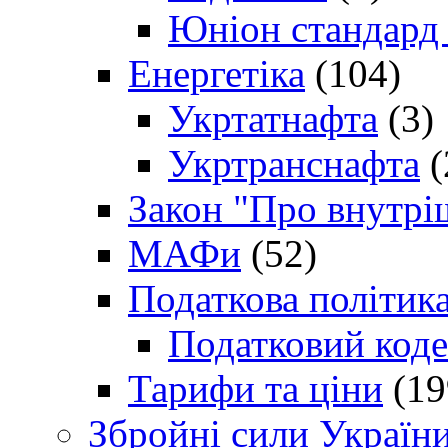
Юніон стандард
Енергетіка
(104)
Укртатнафта
(3)
Укртранснафта
(
Закон "Про внутрі
МАФи
(52)
Податкова політик
Податковий коде
Тарифи та ціни
(19
Збройні сили Україн