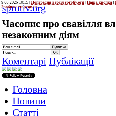
9.08.2026 10:15 |
Попередня версія sprotiv.org
|
Наша кнопка
|
sprotiv.org
Зробити стартовою
Часопис про свавілля в
незаконним діям
Коментарі
Публікації
Головна
Новини
Статті