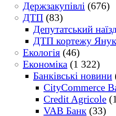
Держзакупівлі
(676)
ДТП
(83)
Депутатський наїз
ДТП кортежу Янук
Екологія
(46)
Економіка
(1 322)
Банківські новини
CityCommerce B
Credit Agricole
(
VAB Банк
(33)