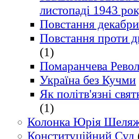
листопаді 1943 ро
Повстання декабри
Повстання проти д
(1)
Помаранчева Рево
Україна без Кучми
Як політв'язні св
(1)
Колонка Юрія Шеляж
Конституційний Суд