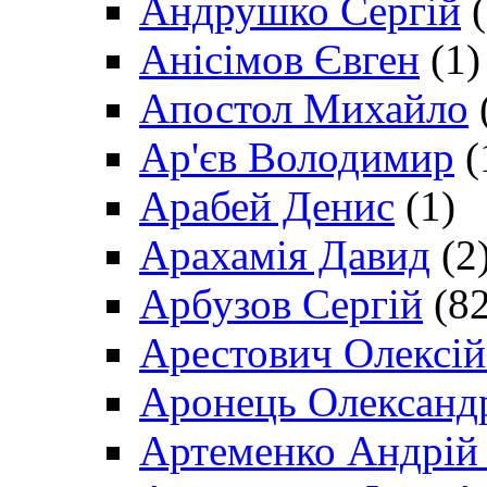
Андрушко Сергій
(
Анісімов Євген
(1)
Апостол Михайло
Ар'єв Володимир
(
Арабей Денис
(1)
Арахамія Давид
(2
Арбузов Сергій
(82
Арестович Олексі
Аронець Олександ
Артеменко Андрій