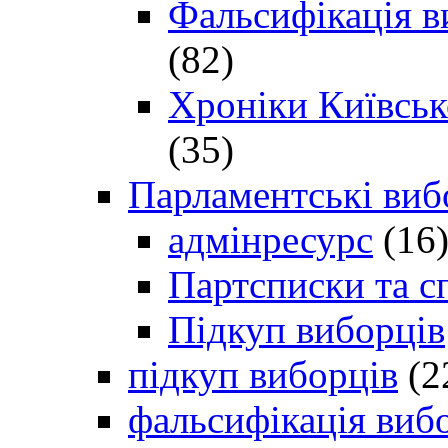
Фальсифікація в
(82)
Хроніки Київсько
(35)
Парламентські виб
адмінресурс
(16
Партсписки та с
Підкуп виборців
підкуп виборців
(2
фальсифікація виб