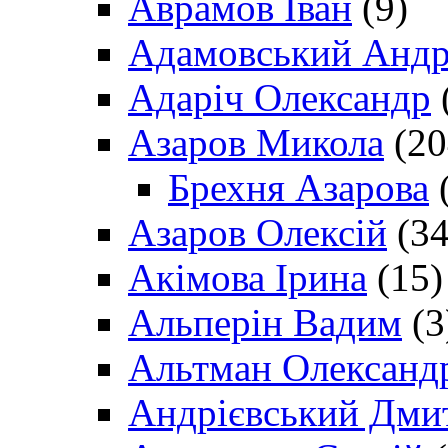
Аврамов Іван
(9)
Адамовський Андр
Адаріч Олександр
Азаров Микола
(20
Брехня Азарова
(
Азаров Олексій
(34
Акімова Ірина
(15)
Альперін Вадим
(3
Альтман Олександ
Андрієвський Дми