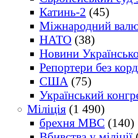
Катинь-2
(45)
Міжнародний валю
НАТО
(38)
Новини Українсько
Репортери без корд
США
(75)
Український конгр
Міліція
(1 490)
брехня МВС
(140)
Вбивства у міліції