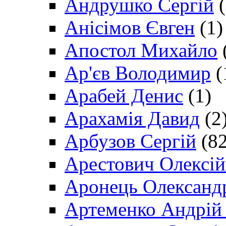
Андрушко Сергій
(
Анісімов Євген
(1)
Апостол Михайло
Ар'єв Володимир
(
Арабей Денис
(1)
Арахамія Давид
(2
Арбузов Сергій
(82
Арестович Олексі
Аронець Олександ
Артеменко Андрій