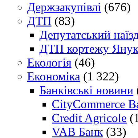
Держзакупівлі
(676)
ДТП
(83)
Депутатський наїз
ДТП кортежу Янук
Екологія
(46)
Економіка
(1 322)
Банківські новини
CityCommerce B
Credit Agricole
(
VAB Банк
(33)