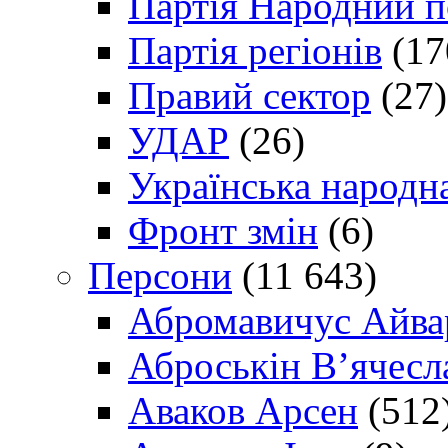
Партія Народний 
Партія регіонів
(17
Правий сектор
(27)
УДАР
(26)
Українська народна
Фронт змін
(6)
Персони
(11 643)
Абромавичус Айва
Аброськін В’ячесл
Аваков Арсен
(512