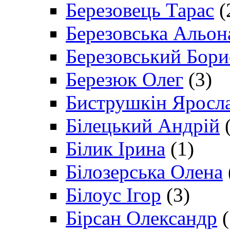
Березовець Тарас
(
Березовська Альон
Березовський Бори
Березюк Олег
(3)
Биструшкін Яросл
Білецький Андрій
(
Білик Ірина
(1)
Білозерська Олена
Білоус Ігор
(3)
Бірсан Олександр
(