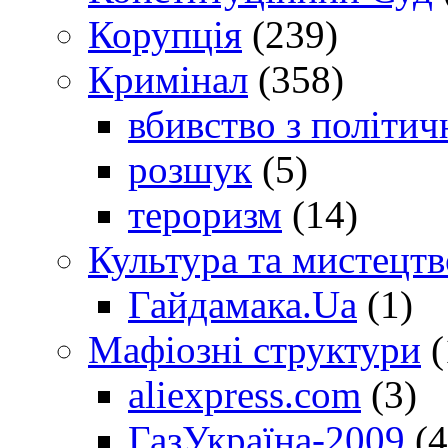
Корупція
(239)
Кримінал
(358)
вбивство з політич
розшук
(5)
тероризм
(14)
Культура та мистецтв
Гайдамака.Ua
(1)
Мафіозні структури
(
aliexpress.com
(3)
ГазУкраїна-2009
(4