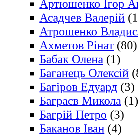
Артюшенко Ігор А
Асадчев Валерій
(1
Атрошенко Владис
Ахметов Рінат
(80)
Бабак Олена
(1)
Баганець Олексій
(
Багіров Едуард
(3)
Баграєв Микола
(1
Багрій Петро
(3)
Баканов Іван
(4)