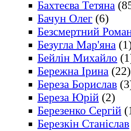
Бахтеєва Тетяна
(8
Бачун Олег
(6)
Безсмертний Рома
Безугла Мар'яна
(1
Бейлін Михайло
(1
Бережна Ірина
(22)
Береза Борислав
(3
Береза Юрій
(2)
Березенко Сергій
(
Березкін Станіслав