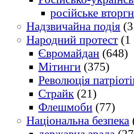
російське вторг
Надзвичайна подія
(3
Народний протест
(1 
Євромайдан
(648)
Мітинги
(375)
Революція патріоті
Страйк
(21)
Флешмоби
(77)
Національна безпека
державна зрада
(27