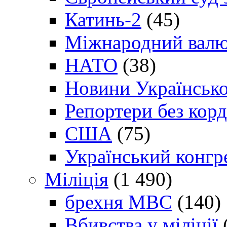
Катинь-2
(45)
Міжнародний валю
НАТО
(38)
Новини Українсько
Репортери без корд
США
(75)
Український конгр
Міліція
(1 490)
брехня МВС
(140)
Вбивства у міліції