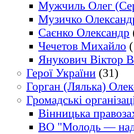
Мужчиль Олег (Сер
Музичко Олександ
Саєнко Олександр
Чечетов Михайло
(
Янукович Віктор В
Герої України
(31)
Горган (Лялька) Оле
Громадські організаці
Вінницька правоза
ВО "Молодь — над