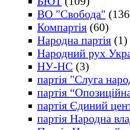
БЮТ
(109)
ВО "Свобода"
(136
Компартія
(60)
Народна партія
(1)
Народний рух Укр
НУ-НС
(3)
партія "Слуга наро
партія “Опозиційн
партія Єдиний цен
партія Народна вла