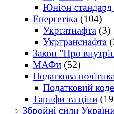
Юніон стандард
Енергетіка
(104)
Укртатнафта
(3)
Укртранснафта
(
Закон "Про внутрі
МАФи
(52)
Податкова політик
Податковий коде
Тарифи та ціни
(19
Збройні сили Україн