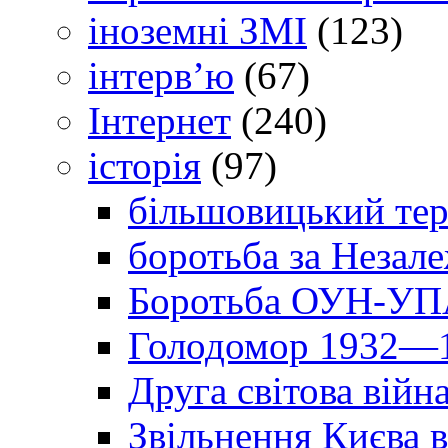
іноземні ЗМІ
(123)
інтерв’ю
(67)
Інтернет
(240)
історія
(97)
більшовицький тер
боротьба за Незал
Боротьба ОУН-УПА
Голодомор 1932—1
Друга світова війн
Звільнення Києва в