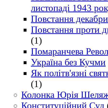
листопаді 1943 ро
Повстання декабри
Повстання проти д
(1)
Помаранчева Рево
Україна без Кучми
Як політв'язні св
(1)
Колонка Юрія Шеляж
Конституційний Суд