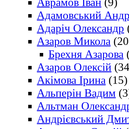
Аврамов Іван
(9)
Адамовський Андр
Адаріч Олександр
Азаров Микола
(20
Брехня Азарова
(
Азаров Олексій
(34
Акімова Ірина
(15)
Альперін Вадим
(3
Альтман Олександ
Андрієвський Дми