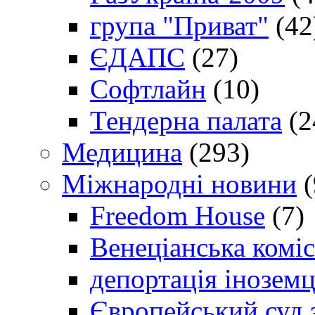
група "Приват"
(42
ЄДАПС
(27)
Софтлайн
(10)
Тендерна палата
(2
Медицина
(293)
Міжнародні новини
(
Freedom House
(7)
Венеціанська коміс
депортація іноземц
Європейський суд 