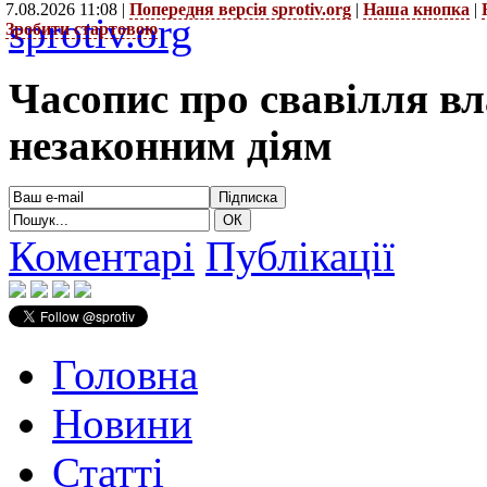
7.08.2026 11:08 |
Попередня версія sprotiv.org
|
Наша кнопка
|
sprotiv.org
Зробити стартовою
Часопис про свавілля в
незаконним діям
Коментарі
Публікації
Головна
Новини
Статті