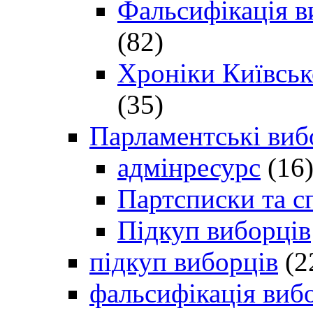
Фальсифікація в
(82)
Хроніки Київсько
(35)
Парламентські виб
адмінресурс
(16
Партсписки та с
Підкуп виборців
підкуп виборців
(2
фальсифікація виб