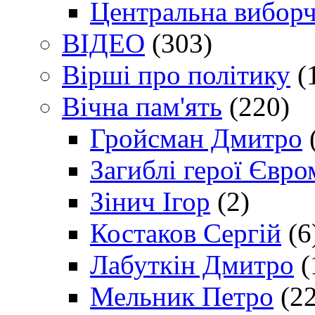
Центральна виборч
ВІДЕО
(303)
Вірші про політику
(
Вічна пам'ять
(220)
Гройсман Дмитро
Загиблі герої Євр
Зінич Ігор
(2)
Костаков Сергій
(6
Лабуткін Дмитро
(
Мельник Петро
(22