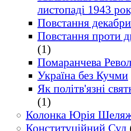
листопаді 1943 ро
Повстання декабри
Повстання проти д
(1)
Помаранчева Рево
Україна без Кучми
Як політв'язні св
(1)
Колонка Юрія Шеляж
Конституційний Суд