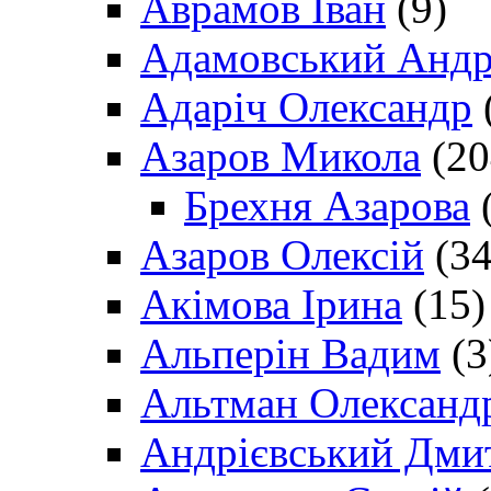
Аврамов Іван
(9)
Адамовський Андр
Адаріч Олександр
Азаров Микола
(20
Брехня Азарова
(
Азаров Олексій
(34
Акімова Ірина
(15)
Альперін Вадим
(3
Альтман Олександ
Андрієвський Дми