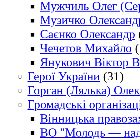
Мужчиль Олег (Сер
Музичко Олександ
Саєнко Олександр
Чечетов Михайло
(
Янукович Віктор В
Герої України
(31)
Горган (Лялька) Оле
Громадські організаці
Вінницька правоза
ВО "Молодь — над