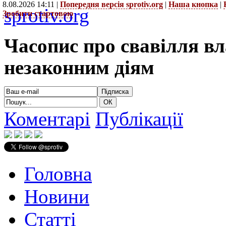
8.08.2026 14:11 |
Попередня версія sprotiv.org
|
Наша кнопка
|
sprotiv.org
Зробити стартовою
Часопис про свавілля в
незаконним діям
Коментарі
Публікації
Головна
Новини
Статті