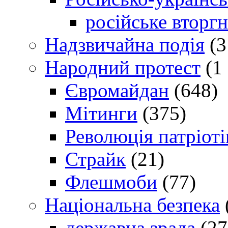
російське вторг
Надзвичайна подія
(3
Народний протест
(1 
Євромайдан
(648)
Мітинги
(375)
Революція патріоті
Страйк
(21)
Флешмоби
(77)
Національна безпека
державна зрада
(27