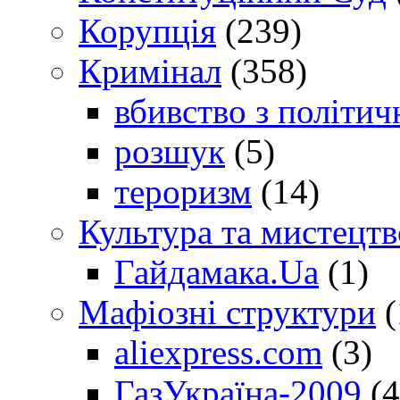
Корупція
(239)
Кримінал
(358)
вбивство з політич
розшук
(5)
тероризм
(14)
Культура та мистецтв
Гайдамака.Ua
(1)
Мафіозні структури
(
aliexpress.com
(3)
ГазУкраїна-2009
(4