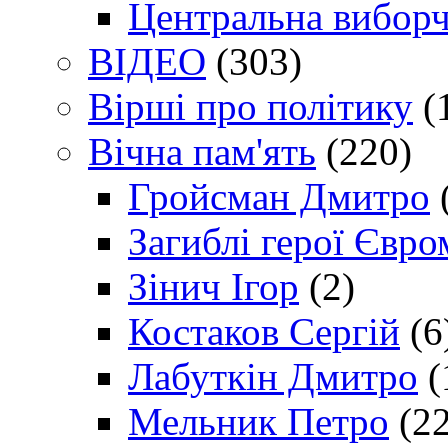
Центральна виборч
ВІДЕО
(303)
Вірші про політику
(
Вічна пам'ять
(220)
Гройсман Дмитро
Загиблі герої Євр
Зінич Ігор
(2)
Костаков Сергій
(6
Лабуткін Дмитро
(
Мельник Петро
(22