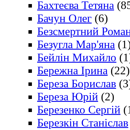
Бахтеєва Тетяна
(8
Бачун Олег
(6)
Безсмертний Рома
Безугла Мар'яна
(1
Бейлін Михайло
(1
Бережна Ірина
(22)
Береза Борислав
(3
Береза Юрій
(2)
Березенко Сергій
(
Березкін Станіслав