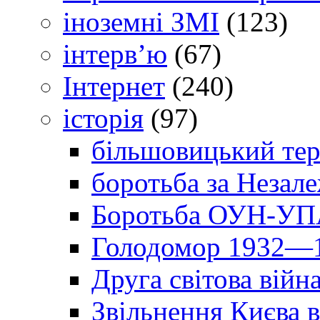
іноземні ЗМІ
(123)
інтерв’ю
(67)
Інтернет
(240)
історія
(97)
більшовицький тер
боротьба за Незал
Боротьба ОУН-УПА
Голодомор 1932—1
Друга світова війн
Звільнення Києва в