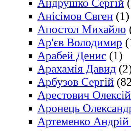
Андрушко Сергій
(
Анісімов Євген
(1)
Апостол Михайло
Ар'єв Володимир
(
Арабей Денис
(1)
Арахамія Давид
(2
Арбузов Сергій
(82
Арестович Олексі
Аронець Олександ
Артеменко Андрій