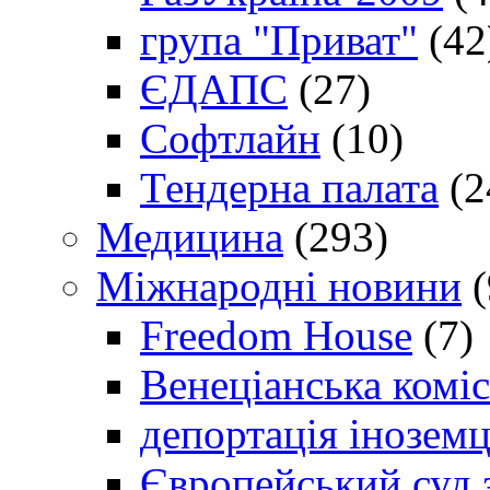
група "Приват"
(42
ЄДАПС
(27)
Софтлайн
(10)
Тендерна палата
(2
Медицина
(293)
Міжнародні новини
(
Freedom House
(7)
Венеціанська коміс
депортація іноземц
Європейський суд 