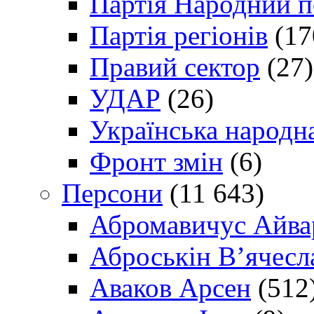
Партія Народний 
Партія регіонів
(17
Правий сектор
(27)
УДАР
(26)
Українська народна
Фронт змін
(6)
Персони
(11 643)
Абромавичус Айва
Аброськін В’ячесл
Аваков Арсен
(512