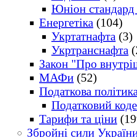
Юніон стандард
Енергетіка
(104)
Укртатнафта
(3)
Укртранснафта
(
Закон "Про внутрі
МАФи
(52)
Податкова політик
Податковий коде
Тарифи та ціни
(19
Збройні сили Україн