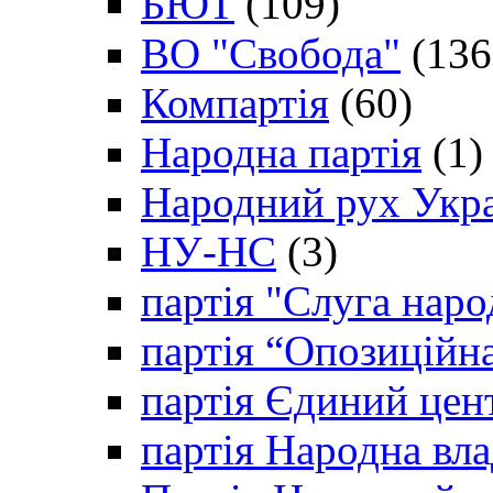
БЮТ
(109)
ВО "Свобода"
(136
Компартія
(60)
Народна партія
(1)
Народний рух Укр
НУ-НС
(3)
партія "Слуга наро
партія “Опозиційн
партія Єдиний цен
партія Народна вла