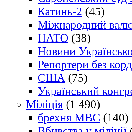
Катинь-2
(45)
Міжнародний валю
НАТО
(38)
Новини Українсько
Репортери без корд
США
(75)
Український конгр
Міліція
(1 490)
брехня МВС
(140)
Вбивства у міліції