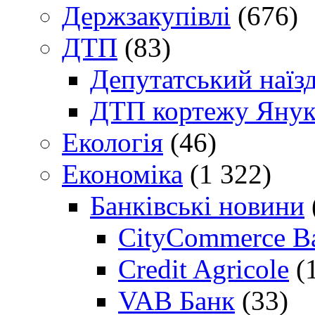
Держзакупівлі
(676)
ДТП
(83)
Депутатський наїз
ДТП кортежу Янук
Екологія
(46)
Економіка
(1 322)
Банківські новини
CityCommerce B
Credit Agricole
(
VAB Банк
(33)