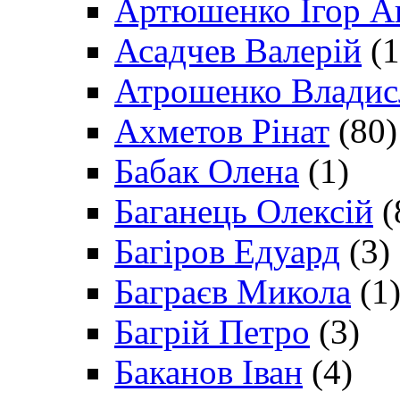
Артюшенко Ігор А
Асадчев Валерій
(1
Атрошенко Владис
Ахметов Рінат
(80)
Бабак Олена
(1)
Баганець Олексій
(
Багіров Едуард
(3)
Баграєв Микола
(1
Багрій Петро
(3)
Баканов Іван
(4)