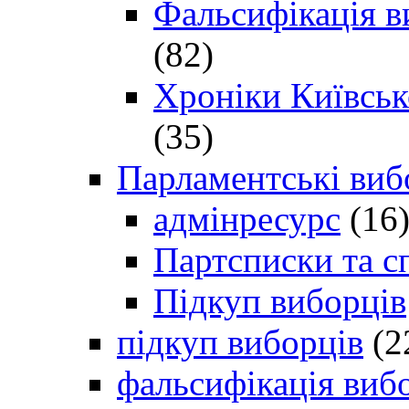
Фальсифікація в
(82)
Хроніки Київсько
(35)
Парламентські виб
адмінресурс
(16
Партсписки та с
Підкуп виборців
підкуп виборців
(2
фальсифікація виб