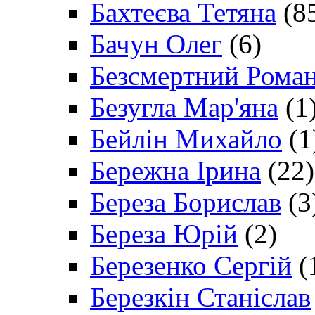
Бахтеєва Тетяна
(8
Бачун Олег
(6)
Безсмертний Рома
Безугла Мар'яна
(1
Бейлін Михайло
(1
Бережна Ірина
(22)
Береза Борислав
(3
Береза Юрій
(2)
Березенко Сергій
(
Березкін Станіслав