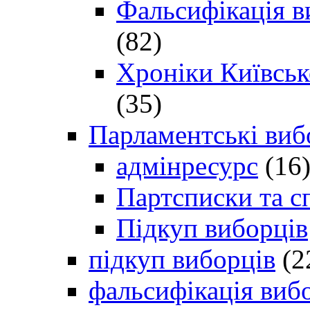
Фальсифікація в
(82)
Хроніки Київсько
(35)
Парламентські виб
адмінресурс
(16
Партсписки та с
Підкуп виборців
підкуп виборців
(2
фальсифікація виб