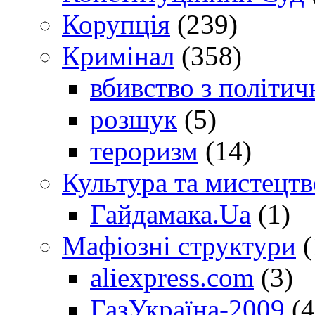
Корупція
(239)
Кримінал
(358)
вбивство з політич
розшук
(5)
тероризм
(14)
Культура та мистецтв
Гайдамака.Ua
(1)
Мафіозні структури
(
aliexpress.com
(3)
ГазУкраїна-2009
(4