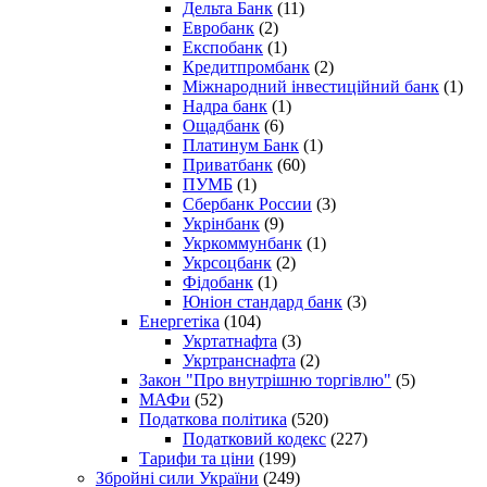
Дельта Банк
(11)
Евробанк
(2)
Експобанк
(1)
Кредитпромбанк
(2)
Міжнародний інвестиційний банк
(1)
Надра банк
(1)
Ощадбанк
(6)
Платинум Банк
(1)
Приватбанк
(60)
ПУМБ
(1)
Сбербанк России
(3)
Укрінбанк
(9)
Укркоммунбанк
(1)
Укрсоцбанк
(2)
Фідобанк
(1)
Юніон стандард банк
(3)
Енергетіка
(104)
Укртатнафта
(3)
Укртранснафта
(2)
Закон "Про внутрішню торгівлю"
(5)
МАФи
(52)
Податкова політика
(520)
Податковий кодекс
(227)
Тарифи та ціни
(199)
Збройні сили України
(249)