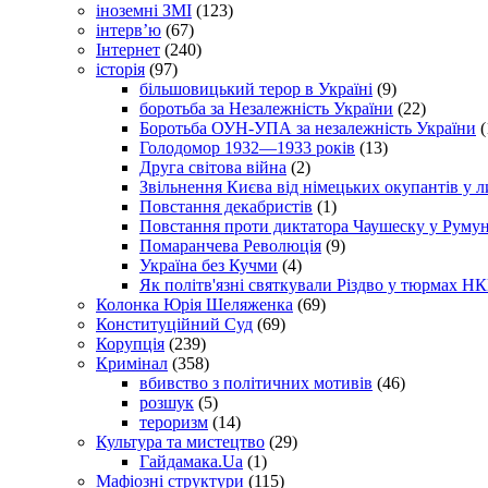
іноземні ЗМІ
(123)
інтерв’ю
(67)
Інтернет
(240)
історія
(97)
більшовицький терор в Україні
(9)
боротьба за Незалежність України
(22)
Боротьба ОУН-УПА за незалежність України
(
Голодомор 1932—1933 років
(13)
Друга світова війна
(2)
Звільнення Києва від німецьких окупантів у л
Повстання декабристів
(1)
Повстання проти диктатора Чаушеску у Румун
Помаранчева Революція
(9)
Україна без Кучми
(4)
Як політв'язні святкували Різдво у тюрмах Н
Колонка Юрія Шеляженка
(69)
Конституційний Суд
(69)
Корупція
(239)
Кримінал
(358)
вбивство з політичних мотивів
(46)
розшук
(5)
тероризм
(14)
Культура та мистецтво
(29)
Гайдамака.Ua
(1)
Мафіозні структури
(115)