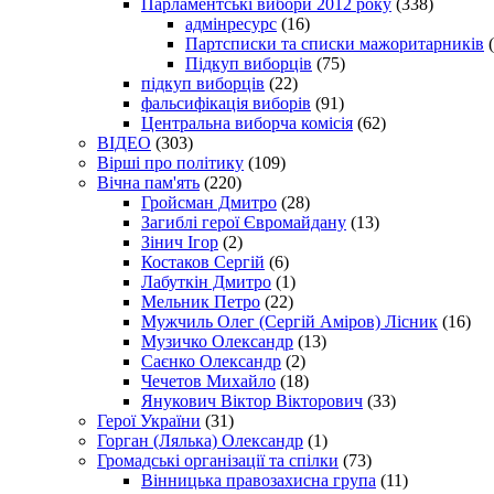
Парламентські вибори 2012 року
(338)
адмінресурс
(16)
Партсписки та списки мажоритарників
(
Підкуп виборців
(75)
підкуп виборців
(22)
фальсифікація виборів
(91)
Центральна виборча комісія
(62)
ВІДЕО
(303)
Вірші про політику
(109)
Вічна пам'ять
(220)
Гройсман Дмитро
(28)
Загиблі герої Євромайдану
(13)
Зінич Ігор
(2)
Костаков Сергій
(6)
Лабуткін Дмитро
(1)
Мельник Петро
(22)
Мужчиль Олег (Сергій Аміров) Лісник
(16)
Музичко Олександр
(13)
Саєнко Олександр
(2)
Чечетов Михайло
(18)
Янукович Віктор Вікторович
(33)
Герої України
(31)
Горган (Лялька) Олександр
(1)
Громадські організації та спілки
(73)
Вінницька правозахисна група
(11)