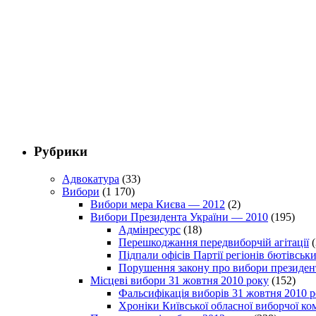
Рубрики
Адвокатура
(33)
Вибори
(1 170)
Вибори мера Києва — 2012
(2)
Вибори Президента України — 2010
(195)
Адмінресурс
(18)
Перешкоджання передвиборчій агітації
(
Підпали офісів Партії регіонів бютівсь
Порушення закону про вибори президен
Місцеві вибори 31 жовтня 2010 року
(152)
Фальсифікація виборів 31 жовтня 2010 
Хроніки Київської обласної виборчої ком