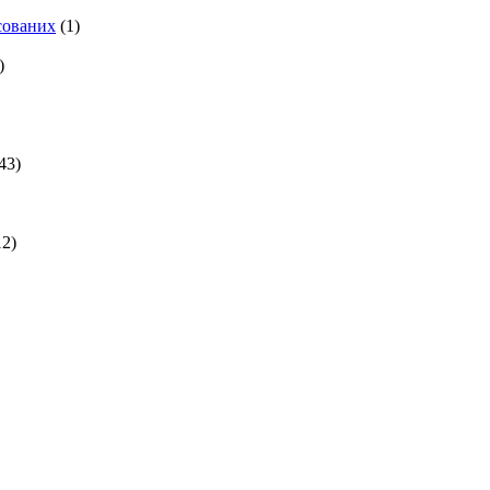
есованих
(1)
)
43)
2)