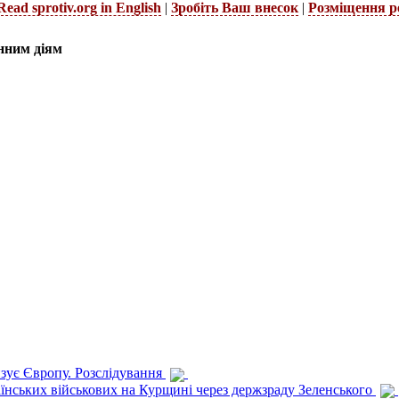
Read sprotiv.org in English
|
Зробіть Ваш внесок
|
Розміщення р
нним діям
изує Європу. Розслідування
раїнських військових на Курщині через держзраду Зеленського