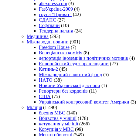
aliexpress.com
(3)
ГазУкраїна-2009
(4)
група "Приват"
(42)
ЄДАПС
(27)
Софтлайн
(10)
Тендерна палата
(24)
Медицина
(293)
Міжнародні новини
(901)
Freedom House
(7)
Венеціанська комісія
(8)
депортація іноземців з політичних мотивів
(4)
Європейський суд з прав людини
(27)
Катинь-2
(45)
Міжнародний валютний фонд
(5)
НАТО
(38)
Новини Української діаспори
(1)
Репортери без кордонів
(11)
США
(75)
Український конгресовий комітет Америки
(3)
Міліція
(1 490)
брехня МВС
(140)
Вбивства у міліції
(178)
катування у міліції
(266)
Корупція у МВС
(99)
Менти оборотні
(549)