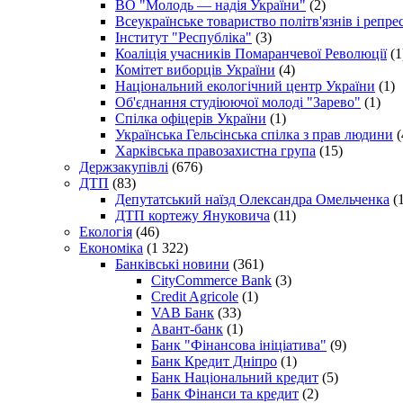
ВО "Молодь — надія України"
(2)
Всеукраїнське товариство політв'язнів і репр
Інститут "Республіка"
(3)
Коаліція учасників Помаранчевої Революції
(1
Комітет виборців України
(4)
Національний екологічний центр України
(1)
Об'єднання студіюючої молоді "Зарево"
(1)
Спілка офіцерів України
(1)
Українська Гельсінська спілка з прав людини
(
Харківська правозахистна група
(15)
Держзакупівлі
(676)
ДТП
(83)
Депутатський наїзд Олександра Омельченка
(1
ДТП кортежу Януковича
(11)
Екологія
(46)
Економіка
(1 322)
Банківські новини
(361)
CityCommerce Bank
(3)
Credit Agricole
(1)
VAB Банк
(33)
Авант-банк
(1)
Банк "Фінансова ініціатива"
(9)
Банк Кредит Дніпро
(1)
Банк Національний кредит
(5)
Банк Фінанси та кредит
(2)