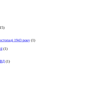
15)
истопаді 1943 року
(1)
ії
(1)
КВД
(1)