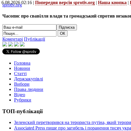
6.08.2026 02:16 |
Попередня версія sprotiv.org
|
Наша кнопка
|
sprotiv.org
Часопис про свавілля влади та громадський спротив незако
Коментарі
Публікації
Головна
Новини
Статті
Держзакупівлі
Вибори
Права людини
Відео
Рубрики
ТОП-публікації
Зеленский перетворився на терориста путіна, який терор
Associated Press пише про загибель і поранення тисяч ук