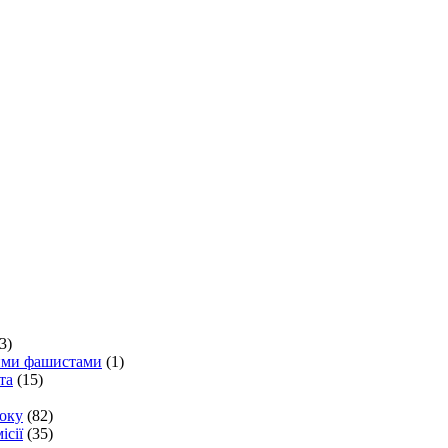
3)
кими фашистами
(1)
та
(15)
року
(82)
ісії
(35)