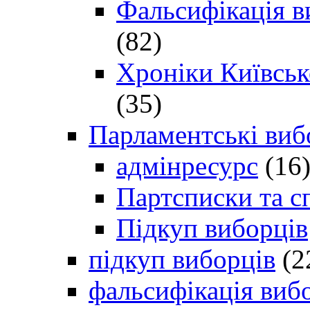
Фальсифікація в
(82)
Хроніки Київсько
(35)
Парламентські виб
адмінресурс
(16
Партсписки та с
Підкуп виборців
підкуп виборців
(2
фальсифікація виб