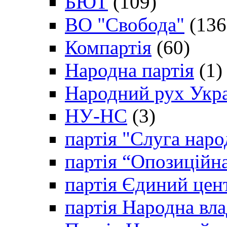
БЮТ
(109)
ВО "Свобода"
(136
Компартія
(60)
Народна партія
(1)
Народний рух Укр
НУ-НС
(3)
партія "Слуга наро
партія “Опозиційн
партія Єдиний цен
партія Народна вла