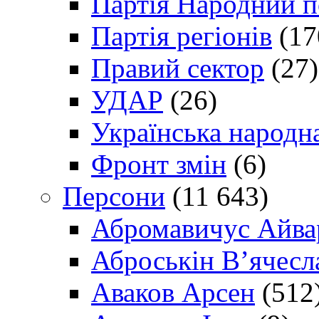
Партія Народний 
Партія регіонів
(17
Правий сектор
(27)
УДАР
(26)
Українська народна
Фронт змін
(6)
Персони
(11 643)
Абромавичус Айва
Аброськін В’ячесл
Аваков Арсен
(512