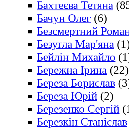
Бахтеєва Тетяна
(8
Бачун Олег
(6)
Безсмертний Рома
Безугла Мар'яна
(1
Бейлін Михайло
(1
Бережна Ірина
(22)
Береза Борислав
(3
Береза Юрій
(2)
Березенко Сергій
(
Березкін Станіслав