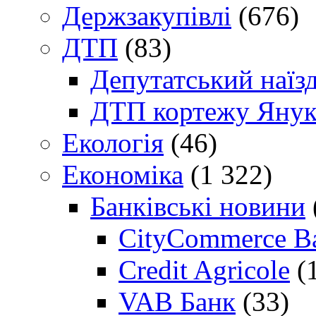
Держзакупівлі
(676)
ДТП
(83)
Депутатський наїз
ДТП кортежу Янук
Екологія
(46)
Економіка
(1 322)
Банківські новини
CityCommerce B
Credit Agricole
(
VAB Банк
(33)