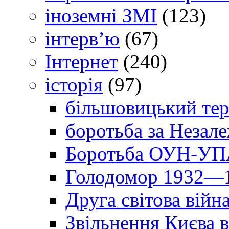
іноземні ЗМІ
(123)
інтерв’ю
(67)
Інтернет
(240)
історія
(97)
більшовицький тер
боротьба за Незал
Боротьба ОУН-УПА
Голодомор 1932—1
Друга світова війн
Звільнення Києва в