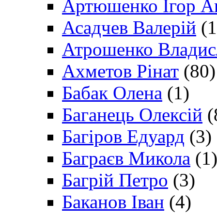
Артюшенко Ігор А
Асадчев Валерій
(1
Атрошенко Владис
Ахметов Рінат
(80)
Бабак Олена
(1)
Баганець Олексій
(
Багіров Едуард
(3)
Баграєв Микола
(1
Багрій Петро
(3)
Баканов Іван
(4)