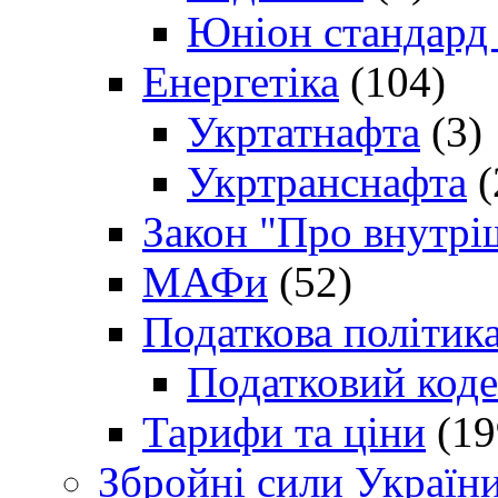
Юніон стандард
Енергетіка
(104)
Укртатнафта
(3)
Укртранснафта
(
Закон "Про внутрі
МАФи
(52)
Податкова політик
Податковий коде
Тарифи та ціни
(19
Збройні сили Україн