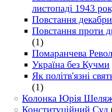
листопаді 1943 ро
Повстання декабри
Повстання проти д
(1)
Помаранчева Рево
Україна без Кучми
Як політв'язні св
(1)
Колонка Юрія Шеляж
Конституційний Суд