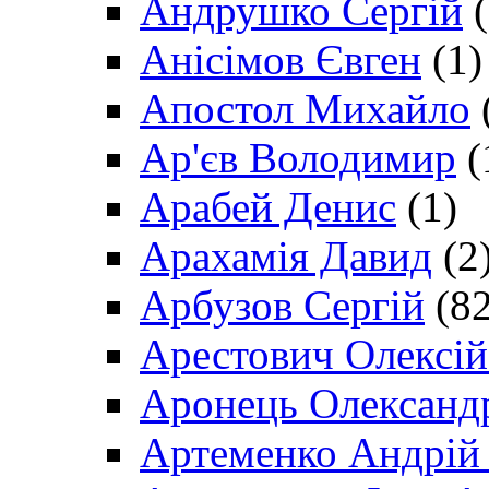
Андрушко Сергій
(
Анісімов Євген
(1)
Апостол Михайло
Ар'єв Володимир
(
Арабей Денис
(1)
Арахамія Давид
(2
Арбузов Сергій
(82
Арестович Олексі
Аронець Олександ
Артеменко Андрій