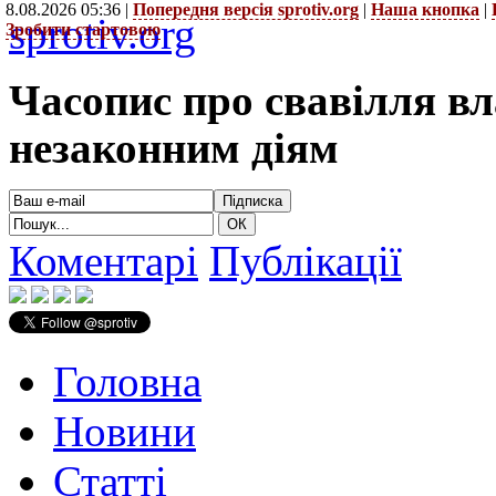
8.08.2026 05:36 |
Попередня версія sprotiv.org
|
Наша кнопка
|
sprotiv.org
Зробити стартовою
Часопис про свавілля в
незаконним діям
Коментарі
Публікації
Головна
Новини
Статті