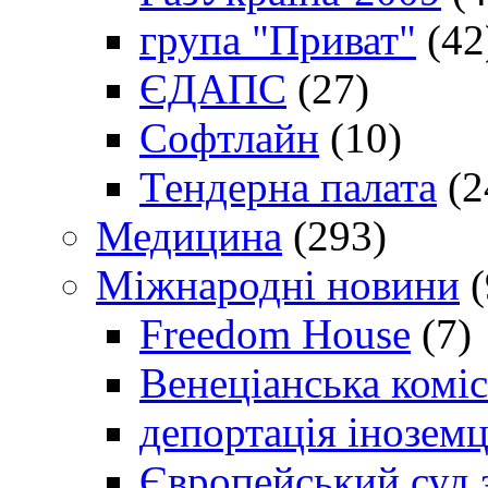
група "Приват"
(42
ЄДАПС
(27)
Софтлайн
(10)
Тендерна палата
(2
Медицина
(293)
Міжнародні новини
(
Freedom House
(7)
Венеціанська коміс
депортація іноземц
Європейський суд 