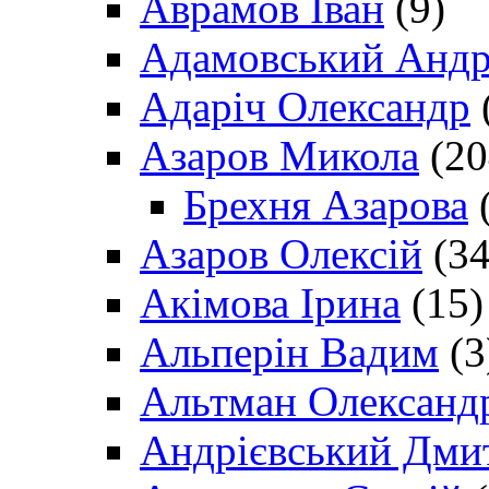
Аврамов Іван
(9)
Адамовський Андр
Адаріч Олександр
Азаров Микола
(20
Брехня Азарова
(
Азаров Олексій
(34
Акімова Ірина
(15)
Альперін Вадим
(3
Альтман Олександ
Андрієвський Дми