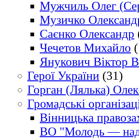
Мужчиль Олег (Сер
Музичко Олександ
Саєнко Олександр
Чечетов Михайло
(
Янукович Віктор В
Герої України
(31)
Горган (Лялька) Оле
Громадські організаці
Вінницька правоза
ВО "Молодь — над