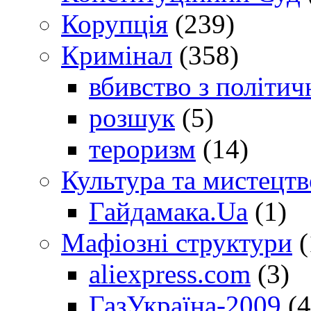
Корупція
(239)
Кримінал
(358)
вбивство з політич
розшук
(5)
тероризм
(14)
Культура та мистецтв
Гайдамака.Ua
(1)
Мафіозні структури
(
aliexpress.com
(3)
ГазУкраїна-2009
(4