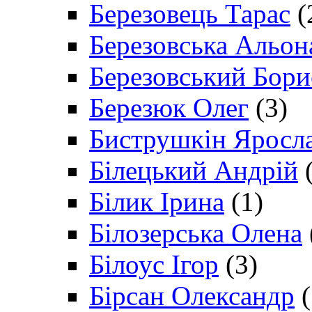
Березовець Тарас
(
Березовська Альон
Березовський Бори
Березюк Олег
(3)
Биструшкін Яросл
Білецький Андрій
(
Білик Ірина
(1)
Білозерська Олена
Білоус Ігор
(3)
Бірсан Олександр
(