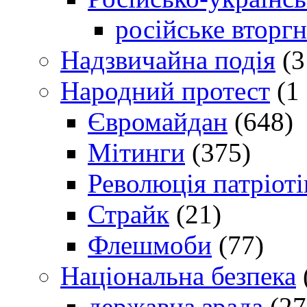
російське вторг
Надзвичайна подія
(3
Народний протест
(1 
Євромайдан
(648)
Мітинги
(375)
Революція патріоті
Страйк
(21)
Флешмоби
(77)
Національна безпека
державна зрада
(27