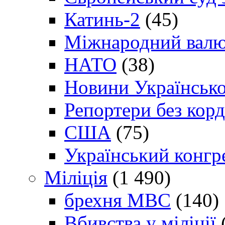
Катинь-2
(45)
Міжнародний валю
НАТО
(38)
Новини Українсько
Репортери без корд
США
(75)
Український конгр
Міліція
(1 490)
брехня МВС
(140)
Вбивства у міліції