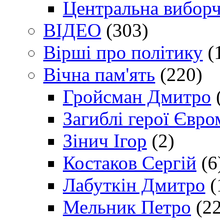
Центральна виборч
ВІДЕО
(303)
Вірші про політику
(
Вічна пам'ять
(220)
Гройсман Дмитро
Загиблі герої Євр
Зінич Ігор
(2)
Костаков Сергій
(6
Лабуткін Дмитро
(
Мельник Петро
(22