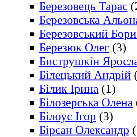
Березовець Тарас
(
Березовська Альон
Березовський Бори
Березюк Олег
(3)
Биструшкін Яросл
Білецький Андрій
(
Білик Ірина
(1)
Білозерська Олена
Білоус Ігор
(3)
Бірсан Олександр
(