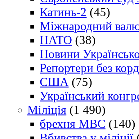
Катинь-2
(45)
Міжнародний валю
НАТО
(38)
Новини Українсько
Репортери без корд
США
(75)
Український конгр
Міліція
(1 490)
брехня МВС
(140)
Вбивства у міліції