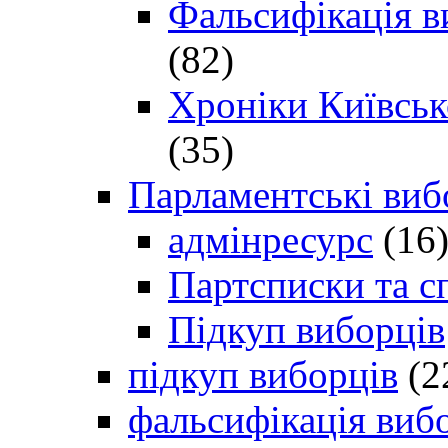
Фальсифікація в
(82)
Хроніки Київсько
(35)
Парламентські виб
адмінресурс
(16
Партсписки та с
Підкуп виборців
підкуп виборців
(2
фальсифікація виб