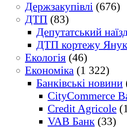
Держзакупівлі
(676)
ДТП
(83)
Депутатський наїз
ДТП кортежу Янук
Екологія
(46)
Економіка
(1 322)
Банківські новини
CityCommerce B
Credit Agricole
(
VAB Банк
(33)