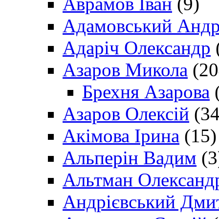
Аврамов Іван
(9)
Адамовський Андр
Адаріч Олександр
Азаров Микола
(20
Брехня Азарова
(
Азаров Олексій
(34
Акімова Ірина
(15)
Альперін Вадим
(3
Альтман Олександ
Андрієвський Дми