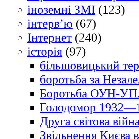
іноземні ЗМІ
(123)
інтерв’ю
(67)
Інтернет
(240)
історія
(97)
більшовицький тер
боротьба за Незал
Боротьба ОУН-УПА
Голодомор 1932—1
Друга світова війн
Звільнення Києва в