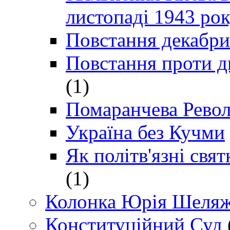
листопаді 1943 ро
Повстання декабри
Повстання проти д
(1)
Помаранчева Рево
Україна без Кучми
Як політв'язні св
(1)
Колонка Юрія Шеляж
Конституційний Суд