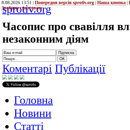
8.08.2026 13:51 |
Попередня версія sprotiv.org
|
Наша кнопка
|
sprotiv.org
Зробити стартовою
Часопис про свавілля в
незаконним діям
Коментарі
Публікації
Головна
Новини
Статті