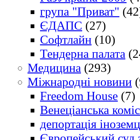
група "Приват"
(42
ЄДАПС
(27)
Софтлайн
(10)
Тендерна палата
(2
Медицина
(293)
Міжнародні новини
(
Freedom House
(7)
Венеціанська коміс
депортація іноземц
Європейський суд 