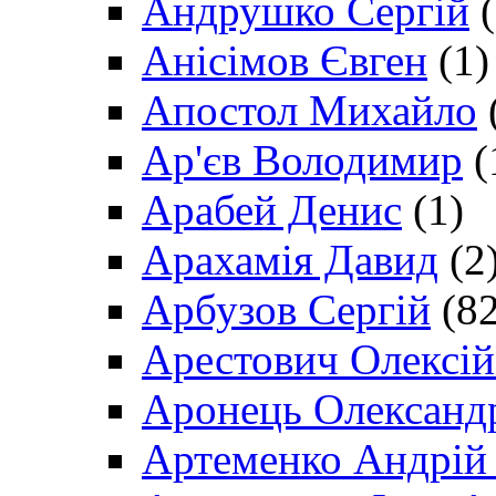
Андрушко Сергій
(
Анісімов Євген
(1)
Апостол Михайло
Ар'єв Володимир
(
Арабей Денис
(1)
Арахамія Давид
(2
Арбузов Сергій
(82
Арестович Олексі
Аронець Олександ
Артеменко Андрій