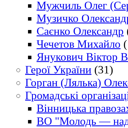
Мужчиль Олег (Сер
Музичко Олександ
Саєнко Олександр
Чечетов Михайло
(
Янукович Віктор В
Герої України
(31)
Горган (Лялька) Оле
Громадські організаці
Вінницька правоза
ВО "Молодь — над