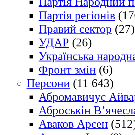
Партія Народний 
Партія регіонів
(17
Правий сектор
(27)
УДАР
(26)
Українська народна
Фронт змін
(6)
Персони
(11 643)
Абромавичус Айва
Аброськін В’ячесл
Аваков Арсен
(512