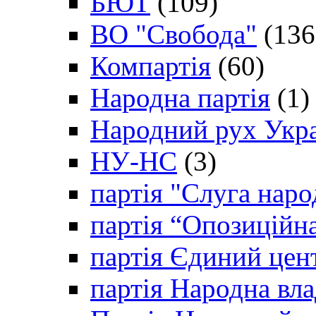
БЮТ
(109)
ВО "Свобода"
(136
Компартія
(60)
Народна партія
(1)
Народний рух Укр
НУ-НС
(3)
партія "Слуга наро
партія “Опозиційн
партія Єдиний цен
партія Народна вла