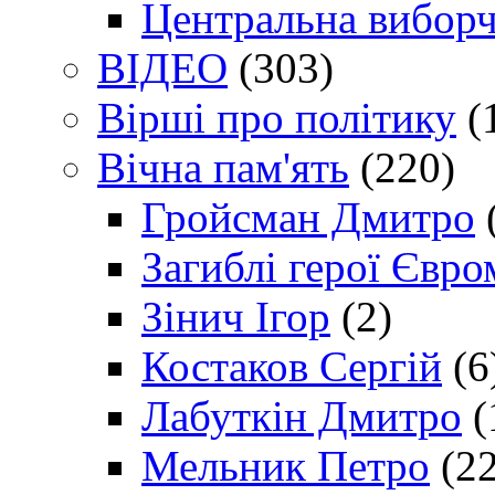
Центральна виборч
ВІДЕО
(303)
Вірші про політику
(
Вічна пам'ять
(220)
Гройсман Дмитро
Загиблі герої Євр
Зінич Ігор
(2)
Костаков Сергій
(6
Лабуткін Дмитро
(
Мельник Петро
(22