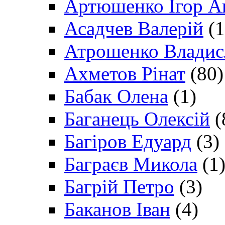
Артюшенко Ігор А
Асадчев Валерій
(1
Атрошенко Владис
Ахметов Рінат
(80)
Бабак Олена
(1)
Баганець Олексій
(
Багіров Едуард
(3)
Баграєв Микола
(1
Багрій Петро
(3)
Баканов Іван
(4)