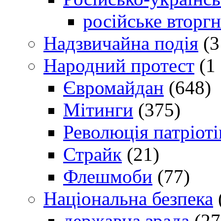
російське вторг
Надзвичайна подія
(3
Народний протест
(1 
Євромайдан
(648)
Мітинги
(375)
Революція патріоті
Страйк
(21)
Флешмоби
(77)
Національна безпека
державна зрада
(27