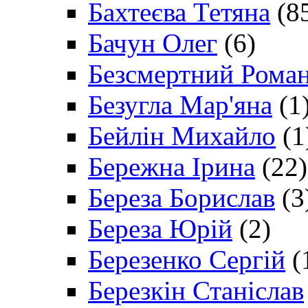
Бахтеєва Тетяна
(8
Бачун Олег
(6)
Безсмертний Рома
Безугла Мар'яна
(1
Бейлін Михайло
(1
Бережна Ірина
(22)
Береза Борислав
(3
Береза Юрій
(2)
Березенко Сергій
(
Березкін Станіслав