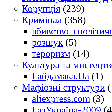
Корупція
(239)
Кримінал
(358)
вбивство з політич
розшук
(5)
тероризм
(14)
Культура та мистецтв
Гайдамака.Ua
(1)
Мафіозні структури
(
aliexpress.com
(3)
ГазУкраїна-2009
(4