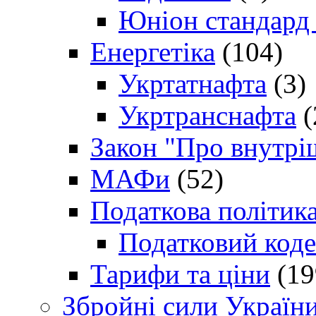
Юніон стандард
Енергетіка
(104)
Укртатнафта
(3)
Укртранснафта
(
Закон "Про внутрі
МАФи
(52)
Податкова політик
Податковий коде
Тарифи та ціни
(19
Збройні сили Україн