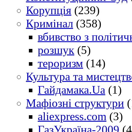
Корупція
(239)
Кримінал
(358)
вбивство з політич
розшук
(5)
тероризм
(14)
Культура та мистецтв
Гайдамака.Ua
(1)
Мафіозні структури
(
aliexpress.com
(3)
ГазУкраїна-2009
(4