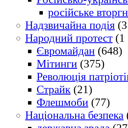
російське вторг
Надзвичайна подія
(3
Народний протест
(1 
Євромайдан
(648)
Мітинги
(375)
Революція патріоті
Страйк
(21)
Флешмоби
(77)
Національна безпека
державна зрада
(27