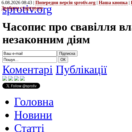
6.08.2026 08:43 |
Попередня версія sprotiv.org
|
Наша кнопка
|
sprotiv.org
Зробити стартовою
Часопис про свавілля в
незаконним діям
Коментарі
Публікації
Головна
Новини
Статті