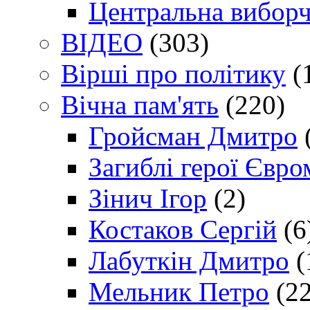
Центральна виборч
ВІДЕО
(303)
Вірші про політику
(
Вічна пам'ять
(220)
Гройсман Дмитро
Загиблі герої Євр
Зінич Ігор
(2)
Костаков Сергій
(6
Лабуткін Дмитро
(
Мельник Петро
(22