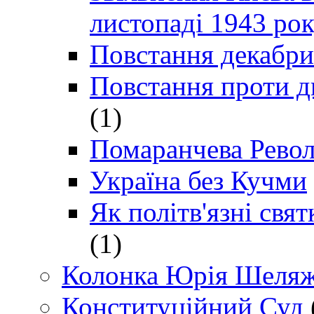
листопаді 1943 ро
Повстання декабри
Повстання проти д
(1)
Помаранчева Рево
Україна без Кучми
Як політв'язні св
(1)
Колонка Юрія Шеляж
Конституційний Суд