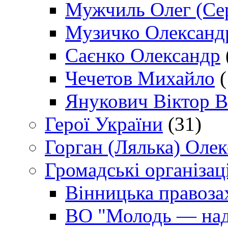
Мужчиль Олег (Сер
Музичко Олександ
Саєнко Олександр
Чечетов Михайло
(
Янукович Віктор В
Герої України
(31)
Горган (Лялька) Оле
Громадські організаці
Вінницька правоза
ВО "Молодь — над