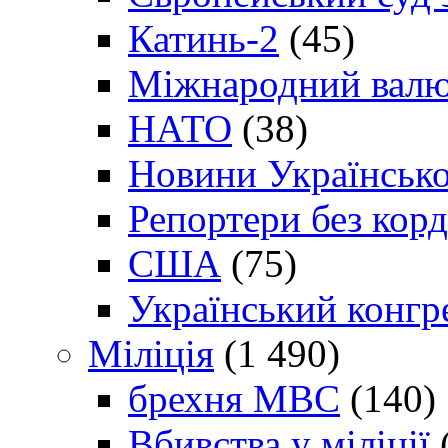
Катинь-2
(45)
Міжнародний валю
НАТО
(38)
Новини Українсько
Репортери без корд
США
(75)
Український конгр
Міліція
(1 490)
брехня МВС
(140)
Вбивства у міліції