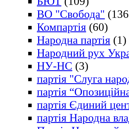
БЮТ
(109)
ВО "Свобода"
(136
Компартія
(60)
Народна партія
(1)
Народний рух Укр
НУ-НС
(3)
партія "Слуга наро
партія “Опозиційн
партія Єдиний цен
партія Народна вла