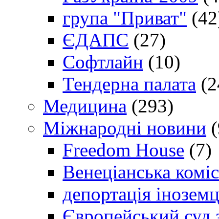
група "Приват"
(42
ЄДАПС
(27)
Софтлайн
(10)
Тендерна палата
(2
Медицина
(293)
Міжнародні новини
(
Freedom House
(7)
Венеціанська коміс
депортація іноземц
Європейський суд 