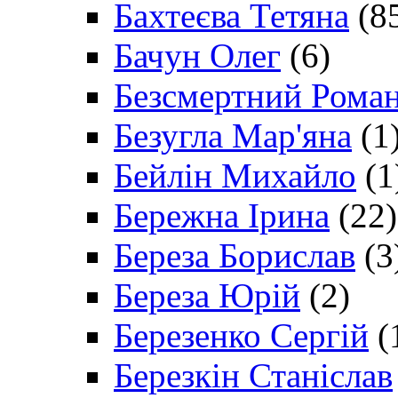
Бахтеєва Тетяна
(8
Бачун Олег
(6)
Безсмертний Рома
Безугла Мар'яна
(1
Бейлін Михайло
(1
Бережна Ірина
(22)
Береза Борислав
(3
Береза Юрій
(2)
Березенко Сергій
(
Березкін Станіслав