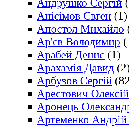
Андрушко Сергій
(
Анісімов Євген
(1)
Апостол Михайло
Ар'єв Володимир
(
Арабей Денис
(1)
Арахамія Давид
(2
Арбузов Сергій
(82
Арестович Олексі
Аронець Олександ
Артеменко Андрій