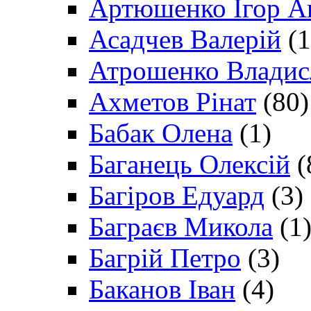
Артюшенко Ігор А
Асадчев Валерій
(1
Атрошенко Владис
Ахметов Рінат
(80)
Бабак Олена
(1)
Баганець Олексій
(
Багіров Едуард
(3)
Баграєв Микола
(1
Багрій Петро
(3)
Баканов Іван
(4)