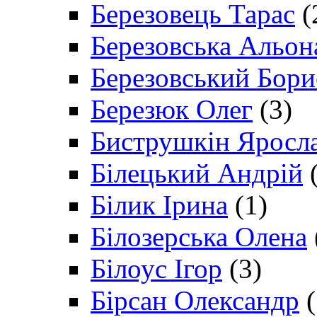
Березовець Тарас
(
Березовська Альон
Березовський Бори
Березюк Олег
(3)
Биструшкін Яросл
Білецький Андрій
(
Білик Ірина
(1)
Білозерська Олена
Білоус Ігор
(3)
Бірсан Олександр
(