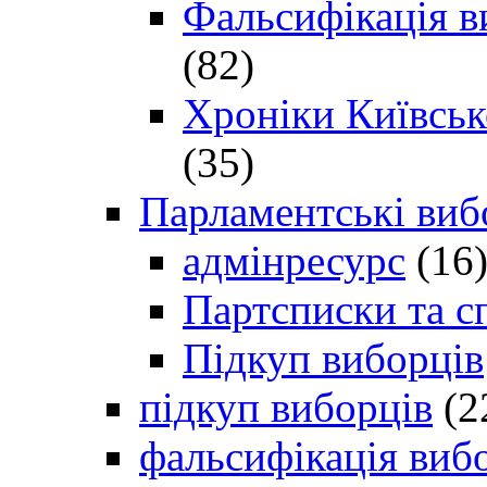
Фальсифікація в
(82)
Хроніки Київсько
(35)
Парламентські виб
адмінресурс
(16
Партсписки та с
Підкуп виборців
підкуп виборців
(2
фальсифікація виб