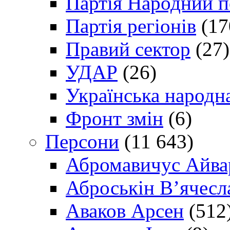
Партія Народний 
Партія регіонів
(17
Правий сектор
(27)
УДАР
(26)
Українська народна
Фронт змін
(6)
Персони
(11 643)
Абромавичус Айва
Аброськін В’ячесл
Аваков Арсен
(512