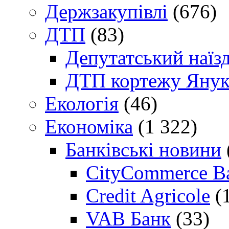
Держзакупівлі
(676)
ДТП
(83)
Депутатський наїз
ДТП кортежу Янук
Екологія
(46)
Економіка
(1 322)
Банківські новини
CityCommerce B
Credit Agricole
(
VAB Банк
(33)