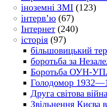
іноземні ЗМІ
(123)
інтерв’ю
(67)
Інтернет
(240)
історія
(97)
більшовицький тер
боротьба за Незал
Боротьба ОУН-УПА
Голодомор 1932—1
Друга світова війн
Звільнення Києва в