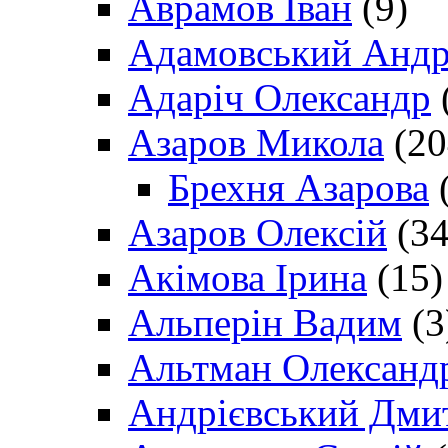
Аврамов Іван
(9)
Адамовський Андр
Адаріч Олександр
Азаров Микола
(20
Брехня Азарова
(
Азаров Олексій
(34
Акімова Ірина
(15)
Альперін Вадим
(3
Альтман Олександ
Андрієвський Дми