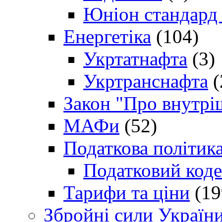
Юніон стандард
Енергетіка
(104)
Укртатнафта
(3)
Укртранснафта
(
Закон "Про внутрі
МАФи
(52)
Податкова політик
Податковий коде
Тарифи та ціни
(19
Збройні сили Україн