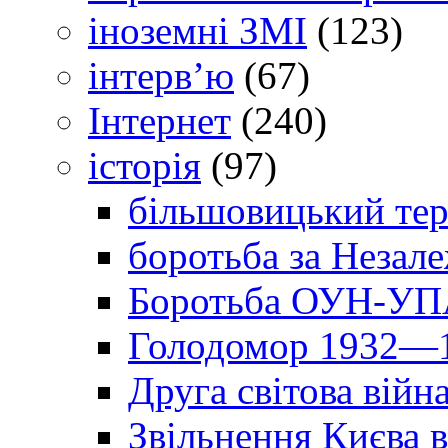
іноземні ЗМІ
(123)
інтерв’ю
(67)
Інтернет
(240)
історія
(97)
більшовицький тер
боротьба за Незал
Боротьба ОУН-УПА
Голодомор 1932—1
Друга світова війн
Звільнення Києва в