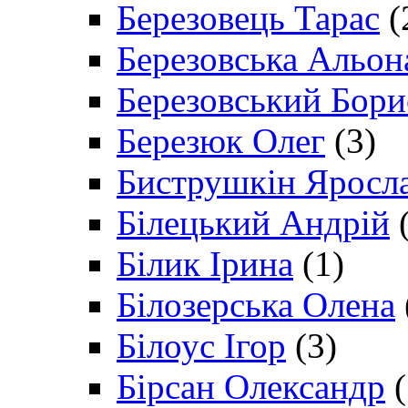
Березовець Тарас
(
Березовська Альон
Березовський Бори
Березюк Олег
(3)
Биструшкін Яросл
Білецький Андрій
(
Білик Ірина
(1)
Білозерська Олена
Білоус Ігор
(3)
Бірсан Олександр
(