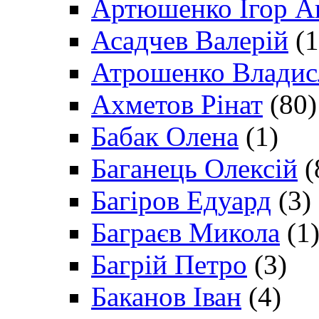
Артюшенко Ігор А
Асадчев Валерій
(1
Атрошенко Владис
Ахметов Рінат
(80)
Бабак Олена
(1)
Баганець Олексій
(
Багіров Едуард
(3)
Баграєв Микола
(1
Багрій Петро
(3)
Баканов Іван
(4)