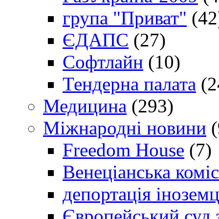
група "Приват"
(42
ЄДАПС
(27)
Софтлайн
(10)
Тендерна палата
(2
Медицина
(293)
Міжнародні новини
(
Freedom House
(7)
Венеціанська коміс
депортація іноземц
Європейський суд 