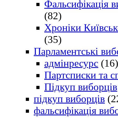
Фальсифікація в
(82)
Хроніки Київсько
(35)
Парламентські виб
адмінресурс
(16
Партсписки та с
Підкуп виборців
підкуп виборців
(2
фальсифікація виб