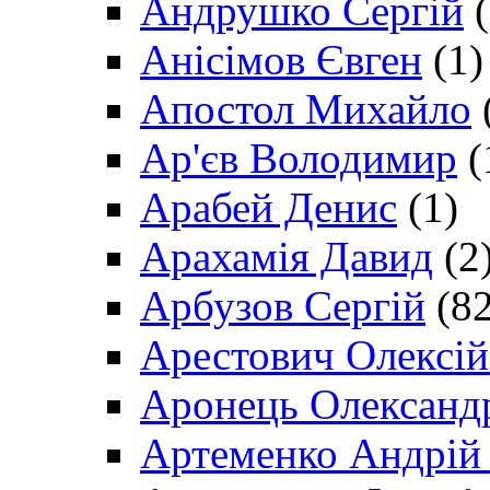
Андрушко Сергій
(
Анісімов Євген
(1)
Апостол Михайло
Ар'єв Володимир
(
Арабей Денис
(1)
Арахамія Давид
(2
Арбузов Сергій
(82
Арестович Олексі
Аронець Олександ
Артеменко Андрій