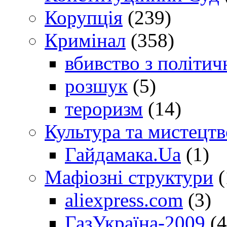
Корупція
(239)
Кримінал
(358)
вбивство з політич
розшук
(5)
тероризм
(14)
Культура та мистецтв
Гайдамака.Ua
(1)
Мафіозні структури
(
aliexpress.com
(3)
ГазУкраїна-2009
(4