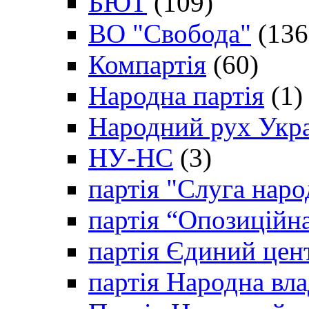
БЮТ
(109)
ВО "Свобода"
(136
Компартія
(60)
Народна партія
(1)
Народний рух Укр
НУ-НС
(3)
партія "Слуга наро
партія “Опозиційн
партія Єдиний цен
партія Народна вла