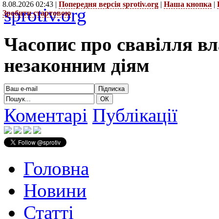
8.08.2026 02:43 |
Попередня версія sprotiv.org
|
Наша кнопка
|
sprotiv.org
Зробити стартовою
Часопис про свавілля в
незаконним діям
Коментарі
Публікації
Головна
Новини
Статті