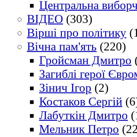
Центральна виборч
ВІДЕО
(303)
Вірші про політику
(
Вічна пам'ять
(220)
Гройсман Дмитро
Загиблі герої Євр
Зінич Ігор
(2)
Костаков Сергій
(6
Лабуткін Дмитро
(
Мельник Петро
(22