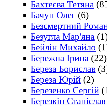
Бахтеєва Тетяна
(8
Бачун Олег
(6)
Безсмертний Рома
Безугла Мар'яна
(1
Бейлін Михайло
(1
Бережна Ірина
(22)
Береза Борислав
(3
Береза Юрій
(2)
Березенко Сергій
(
Березкін Станіслав