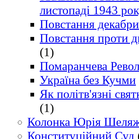
листопаді 1943 ро
Повстання декабри
Повстання проти д
(1)
Помаранчева Рево
Україна без Кучми
Як політв'язні св
(1)
Колонка Юрія Шеляж
Конституційний Суд