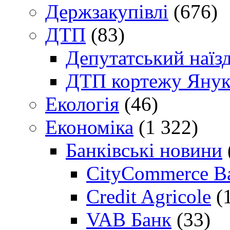
Держзакупівлі
(676)
ДТП
(83)
Депутатський наїз
ДТП кортежу Янук
Екологія
(46)
Економіка
(1 322)
Банківські новини
CityCommerce B
Credit Agricole
(
VAB Банк
(33)