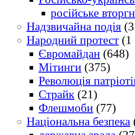
російське вторг
Надзвичайна подія
(3
Народний протест
(1 
Євромайдан
(648)
Мітинги
(375)
Революція патріоті
Страйк
(21)
Флешмоби
(77)
Національна безпека
державна зрада
(27