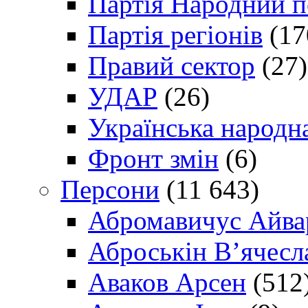
Партія Народний 
Партія регіонів
(17
Правий сектор
(27)
УДАР
(26)
Українська народна
Фронт змін
(6)
Персони
(11 643)
Абромавичус Айва
Аброськін В’ячесл
Аваков Арсен
(512