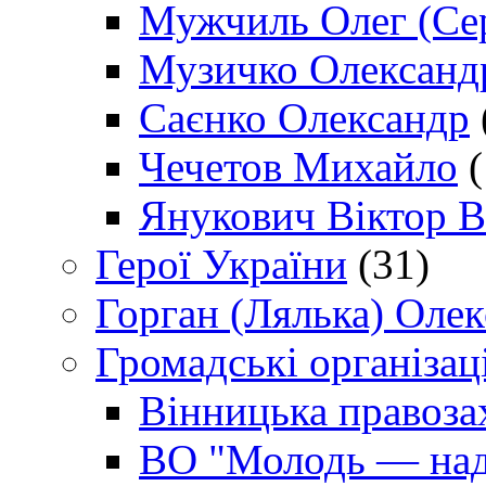
Мужчиль Олег (Сер
Музичко Олександ
Саєнко Олександр
Чечетов Михайло
(
Янукович Віктор В
Герої України
(31)
Горган (Лялька) Оле
Громадські організаці
Вінницька правоза
ВО "Молодь — над