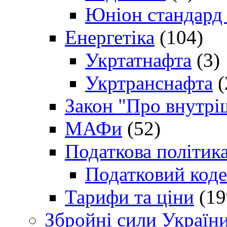
Юніон стандард
Енергетіка
(104)
Укртатнафта
(3)
Укртранснафта
(
Закон "Про внутрі
МАФи
(52)
Податкова політик
Податковий коде
Тарифи та ціни
(19
Збройні сили Україн