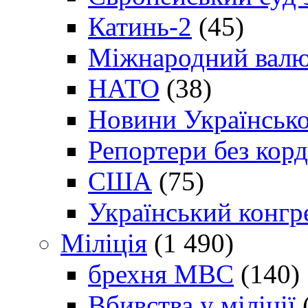
Катинь-2
(45)
Міжнародний валю
НАТО
(38)
Новини Українсько
Репортери без корд
США
(75)
Український конгр
Міліція
(1 490)
брехня МВС
(140)
Вбивства у міліції