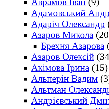
Аврамов Іван
(9)
Адамовський Андр
Адаріч Олександр
Азаров Микола
(20
Брехня Азарова
(
Азаров Олексій
(34
Акімова Ірина
(15)
Альперін Вадим
(3
Альтман Олександ
Андрієвський Дми