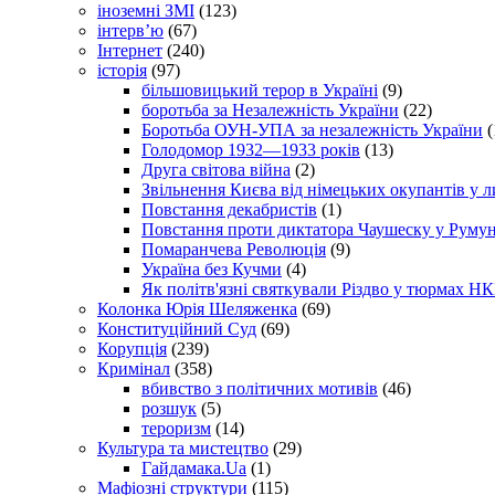
іноземні ЗМІ
(123)
інтерв’ю
(67)
Інтернет
(240)
історія
(97)
більшовицький терор в Україні
(9)
боротьба за Незалежність України
(22)
Боротьба ОУН-УПА за незалежність України
(
Голодомор 1932—1933 років
(13)
Друга світова війна
(2)
Звільнення Києва від німецьких окупантів у л
Повстання декабристів
(1)
Повстання проти диктатора Чаушеску у Румун
Помаранчева Революція
(9)
Україна без Кучми
(4)
Як політв'язні святкували Різдво у тюрмах Н
Колонка Юрія Шеляженка
(69)
Конституційний Суд
(69)
Корупція
(239)
Кримінал
(358)
вбивство з політичних мотивів
(46)
розшук
(5)
тероризм
(14)
Культура та мистецтво
(29)
Гайдамака.Ua
(1)
Мафіозні структури
(115)