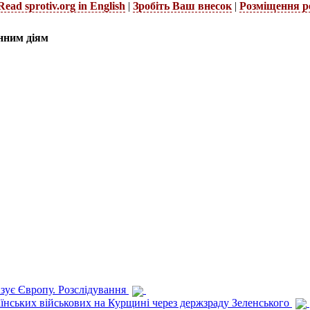
Read sprotiv.org in English
|
Зробіть Ваш внесок
|
Розміщення р
нним діям
изує Європу. Розслідування
раїнських військових на Курщині через держзраду Зеленського