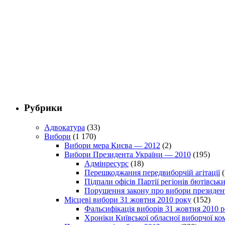
Рубрики
Адвокатура
(33)
Вибори
(1 170)
Вибори мера Києва — 2012
(2)
Вибори Президента України — 2010
(195)
Адмінресурс
(18)
Перешкоджання передвиборчій агітації
(
Підпали офісів Партії регіонів бютівсь
Порушення закону про вибори президен
Місцеві вибори 31 жовтня 2010 року
(152)
Фальсифікація виборів 31 жовтня 2010 
Хроніки Київської обласної виборчої ком