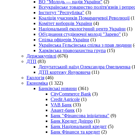
ВО "Молодь — надія України"
(2)
Всеукраїнське товариство політв'язнів і репр
Інститут "Республіка"
(3)
Коаліція учасників Помаранчевої Революції
(1
Комітет виборців України
(4)
Національний екологічний центр України
(1)
Об'єднання студіюючої молоді "Зарево"
(1)
Спілка офіцерів України
(1)
Українська Гельсінська спілка з прав людини
(
Харківська правозахистна група
(15)
Держзакупівлі
(676)
ДТП
(83)
Депутатський наїзд Олександра Омельченка
(1
ДТП кортежу Януковича
(11)
Екологія
(46)
Економіка
(1 322)
Банківські новини
(361)
CityCommerce Bank
(3)
Credit Agricole
(1)
VAB Банк
(33)
Авант-банк
(1)
Банк "Фінансова ініціатива"
(9)
Банк Кредит Дніпро
(1)
Банк Національний кредит
(5)
Банк Фінанси та кредит
(2)