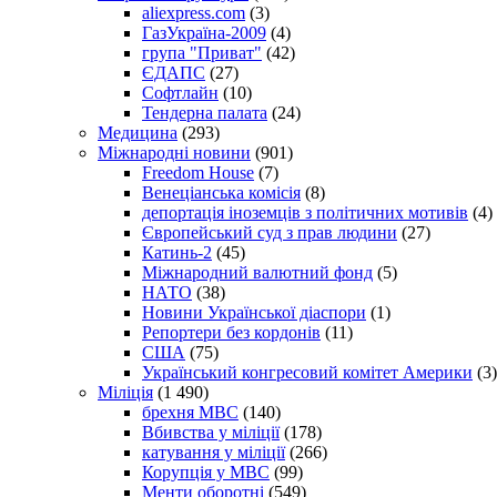
aliexpress.com
(3)
ГазУкраїна-2009
(4)
група "Приват"
(42)
ЄДАПС
(27)
Софтлайн
(10)
Тендерна палата
(24)
Медицина
(293)
Міжнародні новини
(901)
Freedom House
(7)
Венеціанська комісія
(8)
депортація іноземців з політичних мотивів
(4)
Європейський суд з прав людини
(27)
Катинь-2
(45)
Міжнародний валютний фонд
(5)
НАТО
(38)
Новини Української діаспори
(1)
Репортери без кордонів
(11)
США
(75)
Український конгресовий комітет Америки
(3)
Міліція
(1 490)
брехня МВС
(140)
Вбивства у міліції
(178)
катування у міліції
(266)
Корупція у МВС
(99)
Менти оборотні
(549)