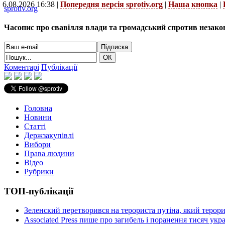
6.08.2026 16:38 |
Попередня версія sprotiv.org
|
Наша кнопка
|
sprotiv.org
Часопис про свавілля влади та громадський спротив незако
Коментарі
Публікації
Головна
Новини
Статті
Держзакупівлі
Вибори
Права людини
Відео
Рубрики
ТОП-публікації
Зеленский перетворився на терориста путіна, який терор
Associated Press пише про загибель і поранення тисяч ук