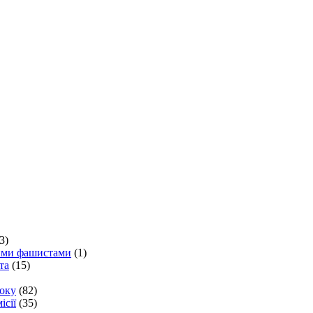
3)
кими фашистами
(1)
та
(15)
року
(82)
ісії
(35)