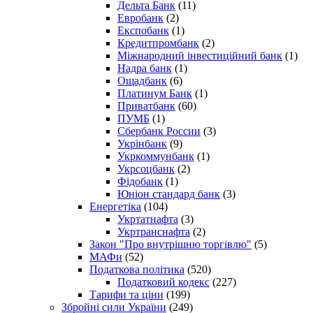
Дельта Банк
(11)
Евробанк
(2)
Експобанк
(1)
Кредитпромбанк
(2)
Міжнародний інвестиційний банк
(1)
Надра банк
(1)
Ощадбанк
(6)
Платинум Банк
(1)
Приватбанк
(60)
ПУМБ
(1)
Сбербанк России
(3)
Укрінбанк
(9)
Укркоммунбанк
(1)
Укрсоцбанк
(2)
Фідобанк
(1)
Юніон стандард банк
(3)
Енергетіка
(104)
Укртатнафта
(3)
Укртранснафта
(2)
Закон "Про внутрішню торгівлю"
(5)
МАФи
(52)
Податкова політика
(520)
Податковий кодекс
(227)
Тарифи та ціни
(199)
Збройні сили України
(249)