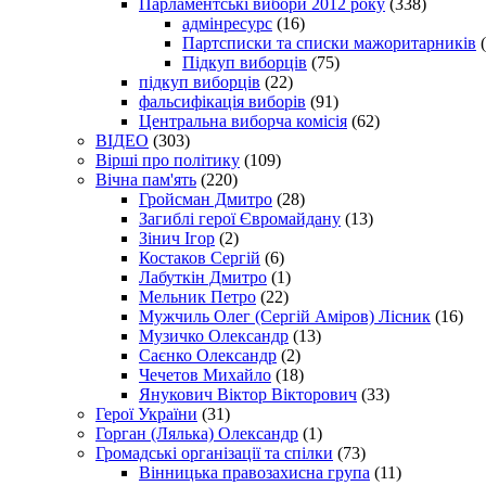
Парламентські вибори 2012 року
(338)
адмінресурс
(16)
Партсписки та списки мажоритарників
(
Підкуп виборців
(75)
підкуп виборців
(22)
фальсифікація виборів
(91)
Центральна виборча комісія
(62)
ВІДЕО
(303)
Вірші про політику
(109)
Вічна пам'ять
(220)
Гройсман Дмитро
(28)
Загиблі герої Євромайдану
(13)
Зінич Ігор
(2)
Костаков Сергій
(6)
Лабуткін Дмитро
(1)
Мельник Петро
(22)
Мужчиль Олег (Сергій Аміров) Лісник
(16)
Музичко Олександр
(13)
Саєнко Олександр
(2)
Чечетов Михайло
(18)
Янукович Віктор Вікторович
(33)
Герої України
(31)
Горган (Лялька) Олександр
(1)
Громадські організації та спілки
(73)
Вінницька правозахисна група
(11)