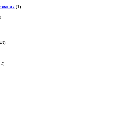
есованих
(1)
)
43)
2)