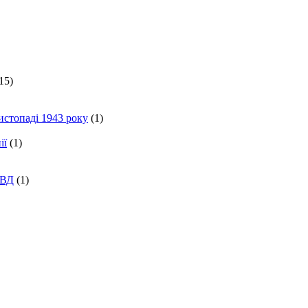
15)
истопаді 1943 року
(1)
ії
(1)
КВД
(1)